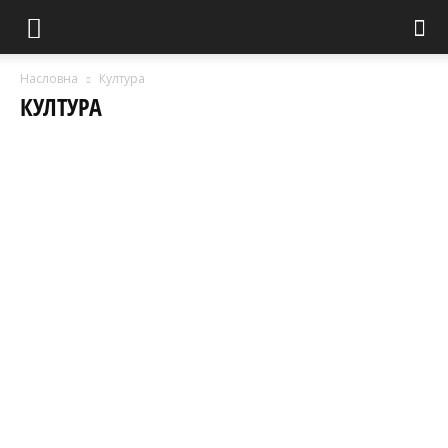
Насловна
Култура
КУЛТУРА
Вести
Видео
Дијаспора
Занимљивости
Издвајамо
Интервју
Историја
Култура
Психологија
Став
Традиција
Чуденце
Чудо