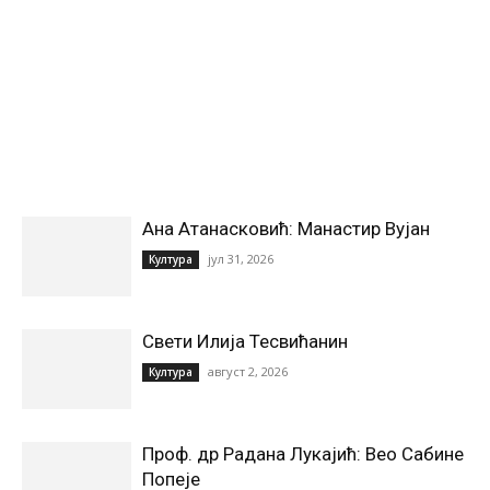
Ана Атанасковић: Манастир Вујан
јул 31, 2026
Култура
Свети Илија Тесвићанин
август 2, 2026
Култура
Проф. др Радана Лукајић: Вео Сабине
Попеје