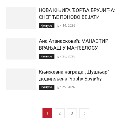
НОВА КЊИГА ЂОРЂА БРУЈИЋА:
СНЕГ ЋЕ ПОНОВО ВЕЈАТИ
јун 14, 2026
Култура
Ана Атанасковић: МАНАСТИР
ВРАЊАШ У МАНЂЕЛОСУ
јун 26, 2026
Култура
Књижевна награда „Шушњар“
додијељена Ђорђу Брујићу
јул 25, 2026
Култура
1
2
3