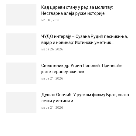
Кад цареви стану у ред за молитву:
Нестварна алеја руске историје...
мај 16, 2026
ЧУДО интервју – Сузана Рудић песникиња,
вајар и новинар: Истински уметник...
март 26, 2026
Свештеник др Угрин Поповић: Причешће
јесте терапеутски лек
март 21, 2026
Душан Опачић: У руском филму Брат, снага
лежи у истини и...
март 21, 2026