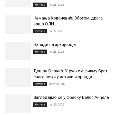
јул 28, 2026
Култура
Немања Ковачевић: Збогом, драга
наша ОЛИ…
јул 22, 2026
Култура
Напади на архијереја
јул 28, 2026
Култура
Душан Опачић: У руском филму Брат,
снага лежи у истини и правди
март 21, 2026
Култура
Загледајмо се у фреску Белог Анђела
јул 25, 2026
Култура