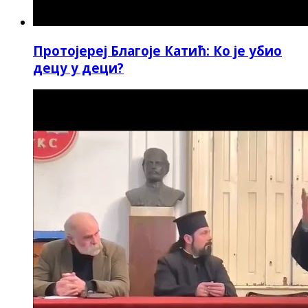
Протојереј Благоје Катић: Ко је убио
децу у деци?