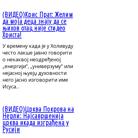
(ВИДЕО)Крис Прат: Желим
да моја деца знају да се
њихов отац није стидео
Христа!
У времену када је у Холивуду
често лакше јавно говорити
о некаквој неодређеној
„енергији“, „универзуму“ или
нејасној њуејџ духовности
него јасно изговорити име
Исуса...
(ВИДЕО)Црква Покрова на
Нерли: Најсавршенија
црква икада изграђена у
Русији