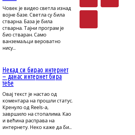
Човек је видео светла изнад
војне базе. Светла су била
стварна. База је била
стварна. Тајни програм је
био стваран. Само
ванземаљци вероватно
нису...
Некад си бирао интернет
– данас интернет бира
тебе
Овај текст је настао од
коментара на прошли статус.
Кренуло од Reels-а,
завршило на стопалима. Као
и већина расправа на
интернету. Неко каже да би...