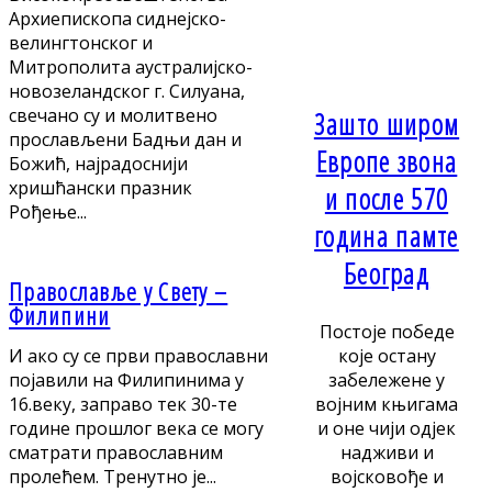
Архиепископа сиднејско-
велингтонског и
Митрополита аустралијско-
новозеландског г. Силуана,
свечано су и молитвено
Зашто широм
прослављени Бадњи дан и
Европе звона
Божић, најрадоснији
хришћански празник
и после 570
Рођење...
година памте
Београд
Православље у Свету –
Филипини
Постоје победе
И ако су се први православни
које остану
појавили на Филипинима у
забележене у
16.веку, заправо тек 30-те
војним књигама
године прошлог века се могу
и оне чији одјек
сматрати православним
надживи и
пролећем. Тренутно је...
војсковође и