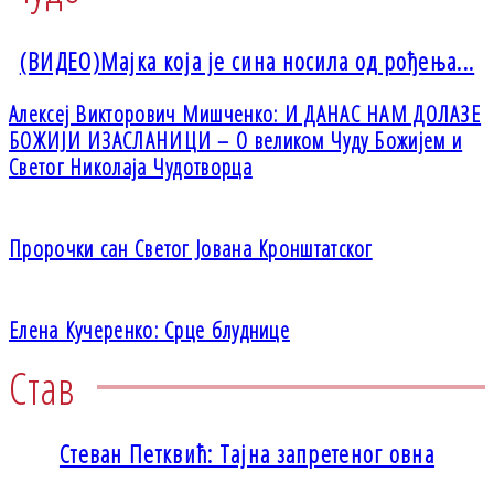
(ВИДЕО)Мајка која је сина носила од рођења...
Алексеј Викторович Мишченко: И ДАНАС НАМ ДОЛАЗЕ
БОЖИЈИ ИЗАСЛАНИЦИ – О великом Чуду Божијем и
Светог Николаја Чудотворца
Пророчки сан Светог Јована Кронштатског
Елена Кучеренко: Срце блуднице
Став
Стеван Петквић: Тајна запретеног овна