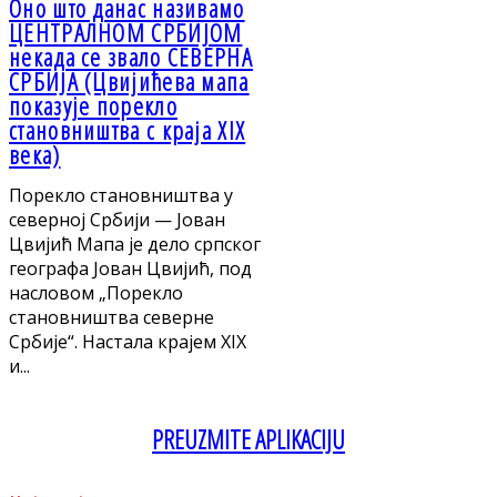
Оно што данас називамо
ЦЕНТРАЛНОМ СРБИЈОМ
некада се звало СЕВЕРНА
СРБИЈА (Цвијићева мапа
показује порекло
становништва с краја XIX
века)
Порекло становништва у
северној Србији — Јован
Цвијић Мапа је дело српског
географа Јован Цвијић, под
насловом „Порекло
становништва северне
Србије“. Настала крајем XIX
и...
PREUZMITE APLIKACIJU