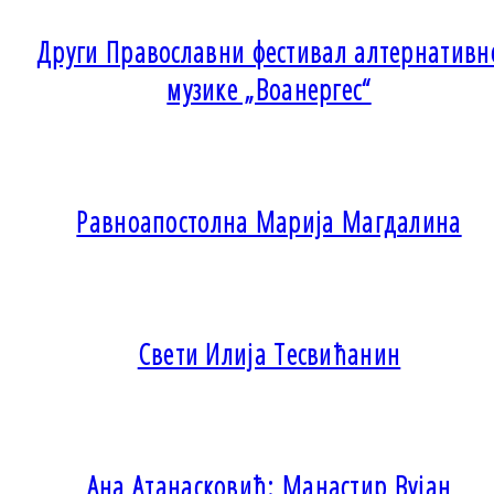
Други Православни фестивал алтернативн
музике „Воанергес“
Равноапостолна Марија Магдалина
Свети Илија Тесвићанин
Ана Атанасковић: Манастир Вујан