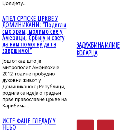
Џолијету...
АПЕЛ СРПСKЕ ЦРKВЕ У
ДОМИНИKАНИ: “Подигли
смо храм, молимо све у
Америци, Србију и свету
да нам помогну да га
ЗАДУЖБИНА ИЛИЈЕ
завршимо!”
КОЛАРЦА
Још откад што је
митрополит Амфилохије
2012. године пробудио
духовни живот у
Доминиканској Републици,
родила се идеја о градњи
прве православне цркве на
Kарибима....
ИСТЕ ФАЦЕ ГЛЕДАЈУ У
НЕБО