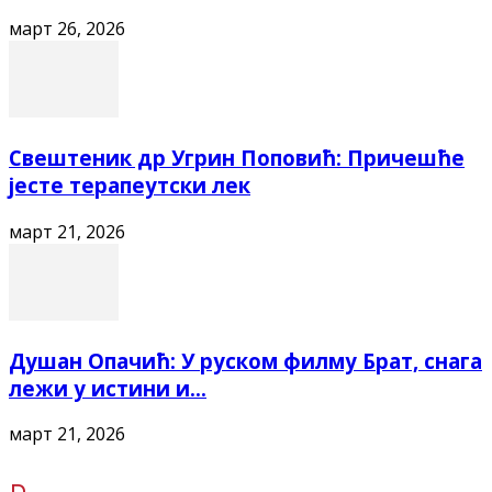
март 26, 2026
Свештеник др Угрин Поповић: Причешће
јесте терапеутски лек
март 21, 2026
Душан Опачић: У руском филму Брат, снага
лежи у истини и...
март 21, 2026