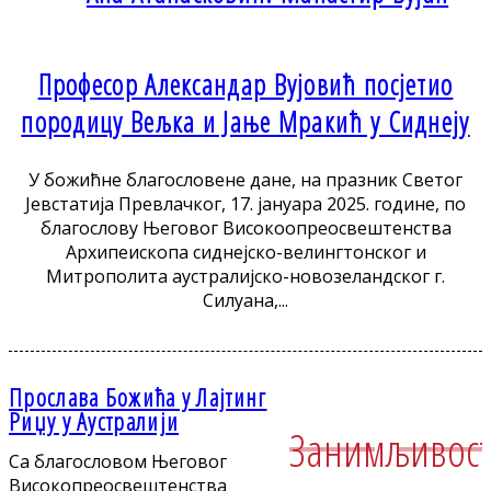
Професор Александар Вујовић посјетио
породицу Вељка и Јање Мракић у Сиднеју
У божићне благословене дане, на празник Светог
Јевстатија Превлачког, 17. јануара 2025. године, по
благослову Његовог Високоопреосвештенства
Архипеископа сиднејско-велингтонског и
Митрополита аустралијско-новозеландског г.
Силуана,...
Прослава Божића у Лајтинг
Риџу у Аустралији
Занимљивос
Са благословом Његовог
Високопреосвештенства