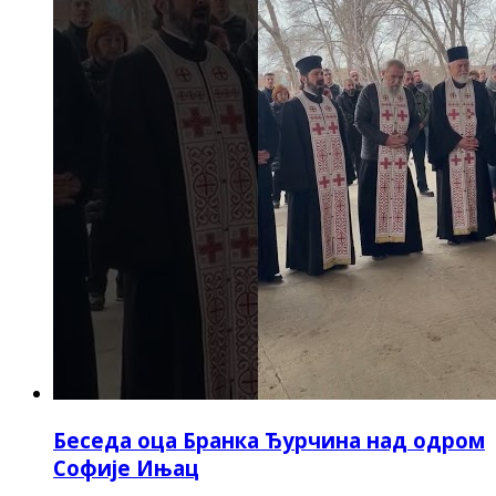
Беседа оца Бранка Ђурчина над одром
Софије Ињац