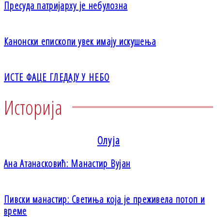
Пресуда патријарху је небулозна
Канонски епископи увек имају искушења
ИСТЕ ФАЦЕ ГЛЕДАЈУ У НЕБО
Историја
Олуја
Ана Атанасковић: Манастир Вујан
Пивски манастир: Светиња која је преживела потоп и
време