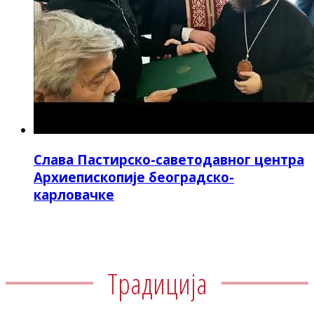
Слава Пастирско-саветодавног центра
Архиепископије београдско-
карловачке
Традиција