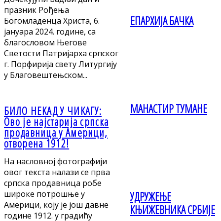
празник Рођења
ЕПАРХИЈА БАЧКА
Богомладенца Христа, 6.
јануара 2024. године, са
благословом Његове
Светости Патријарха српског
г. Порфирија свету Литургију
у Благовештењском...
МАНАСТИР ТУМАНЕ
БИЛО НЕKАД У ЧИKАГУ:
Ово је најстарија српска
продавница у Америци,
отворена 1912!
На насловној фотографији
овог текста налази се прва
српска продавница робе
широке потрошње у
УДРУЖЕЊЕ
Америци, коју је још давне
КЊИЖЕВНИКА СРБИЈЕ
године 1912. у градићу