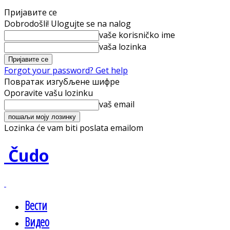
Пријавите се
Dobrodošli! Ulogujte se na nalog
vaše korisničko ime
vaša lozinka
Forgot your password? Get help
Повратак изгубљене шифре
Oporavite vašu lozinku
vaš email
Lozinka će vam biti poslata emailom
Čudo
Вести
Видео