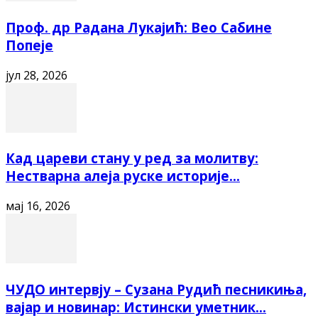
Проф. др Радана Лукајић: Вео Сабине
Попеје
јул 28, 2026
Кад цареви стану у ред за молитву:
Нестварна алеја руске историје...
мај 16, 2026
ЧУДО интервју – Сузана Рудић песникиња,
вајар и новинар: Истински уметник...