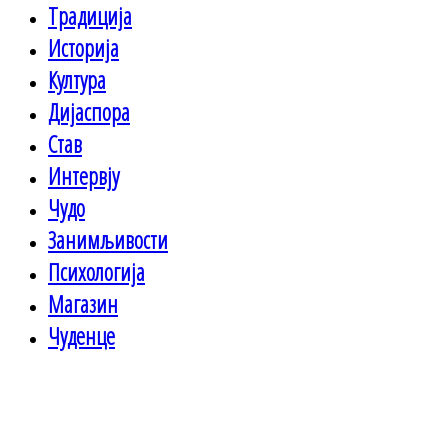
Традиција
Историја
Култура
Дијаспора
Став
Интервју
Чудо
Занимљивости
Психологија
Магазин
Чуденце