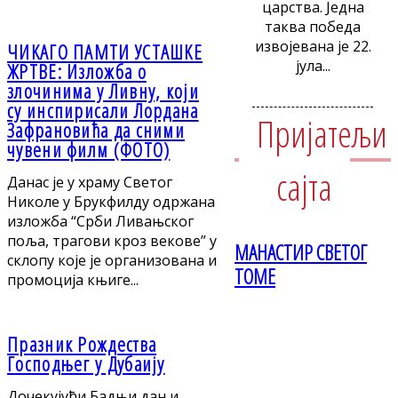
царства. Једна
таква победа
извојевана је 22.
ЧИKАГО ПАМТИ УСТАШKЕ
јула...
ЖРТВЕ: Изложба о
злочинима у Ливну, који
су инспирисали Лордана
Пријатељи
Зафрановића да сними
чувени филм (ФОТО)
сајта
Данас је у храму Светог
Николе у Брукфилду одржана
изложба “Срби Ливањског
поља, трагови кроз векове” у
МАНАСТИР СВЕТОГ
склопу које је организована и
ТОМЕ
промоција књиге...
Празник Рождества
Господњег у Дубаију
Дочекујући Бадњи дан и