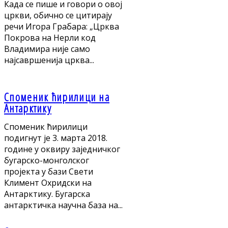
Када се пише и говори о овој
цркви, обично се цитирају
речи Игора Грабара: „Црква
Покрова на Нерли код
Владимира није само
најсавршенија црква...
Споменик ћирилици на
Антарктику
Споменик ћирилици
подигнут je 3. марта 2018.
године у оквиру заједничког
бугарско-монголског
пројекта у бази Свети
Климент Охридски на
Антарктику. Бугарска
антарктичка научна база на...