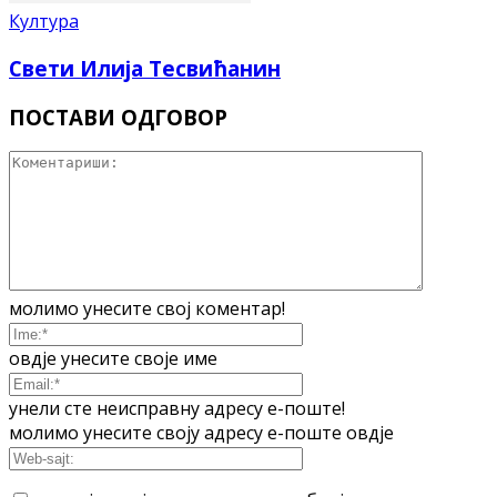
Култура
Свети Илија Тесвићанин
ПОСТАВИ ОДГОВОР
молимо унесите свој коментар!
овдје унесите своје име
унели сте неисправну адресу е-поште!
молимо унесите своју адресу е-поште овдје