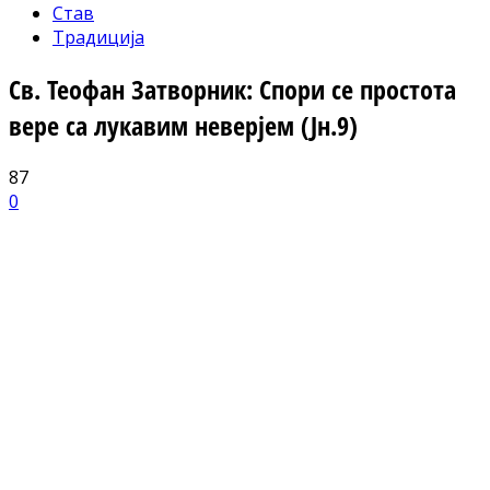
Став
Традиција
Св. Теофан Затворник: Спори се простота
вере са лукавим неверјем (Јн.9)
87
0