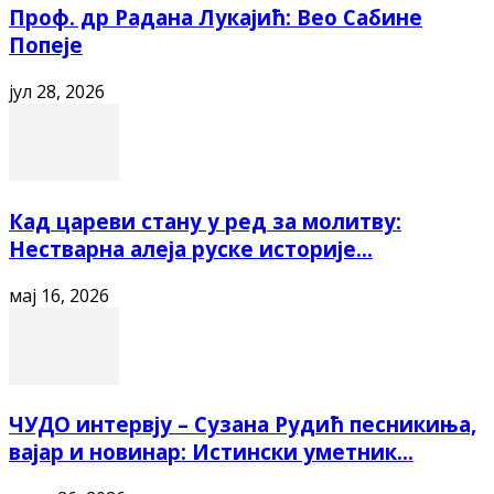
Проф. др Радана Лукајић: Вео Сабине
Попеје
јул 28, 2026
Кад цареви стану у ред за молитву:
Нестварна алеја руске историје...
мај 16, 2026
ЧУДО интервју – Сузана Рудић песникиња,
вајар и новинар: Истински уметник...