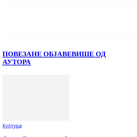
Facebook
X
ReddIt
Email
Pri
ПОВЕЗАНЕ ОБЈАВЕ
ВИШЕ ОД
АУТОРА
Култура