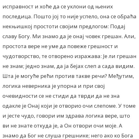
исправност и xoћe да се уклони од њених
последица. Пошто јој то није успело, она се обраћа
некњишкој простоти својим предлогом: Подај
славу Богу. Ми знамо да је онај човек грешан. Али,
простота вере не уме да повеже грешност и
чудотворство, те отворено изражава: Је ли грешан
не знам; једно знам, да ја бејах слеп а сада видим.
Шта је могуће peћи против такве речи? Међутим,
логика неверника је упорна и при свој
очевидности се не стиди да тврди да не зна
одакле је Онај који је отворио очи слепоме. У томе
и јесте чудо, говори им здрава логика вере, што
ви не знате откуда је, а Он отвори очи моје. А
знамо да Бог не слуша грешнике; него ако ко Бога