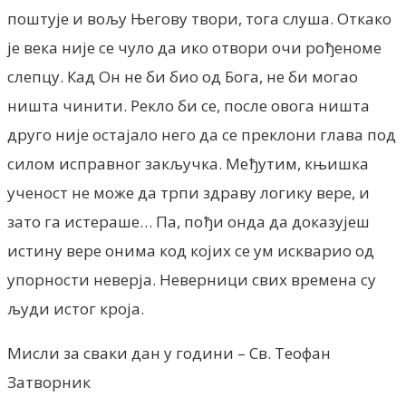
поштује и вољу Његову твори, тога слуша. Откако
је века није се чуло да ико отвори очи рођеноме
слепцу. Кад Он не би био од Бога, не би могао
ништа чинити. Рекло би се, после овога ништа
друго није остајало него да се преклони глава под
силом исправног закључка. Међутим, књишка
ученост не може да трпи здраву логику вере, и
зато га истераше… Па, пођи онда да доказујеш
истину вере онима код којих се ум искварио од
упорности неверја. Неверници свих времена су
људи истог кроја.
Мисли за сваки дан у години – Св. Теофан
Затворник