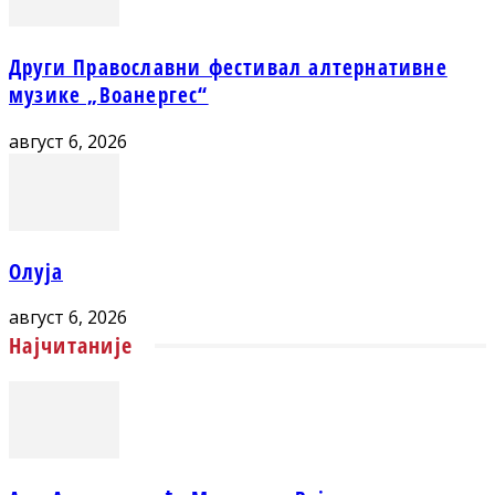
Други Православни фестивал алтернативне
музике „Воанергес“
август 6, 2026
Олуја
август 6, 2026
Најчитаније