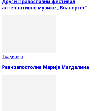
Други Православни фестивал
алтернативне музике „Воанергес“
Традиција
Равноапостолна Марија Магдалина