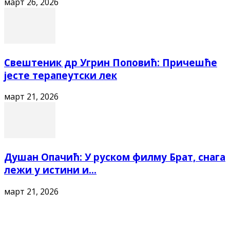
март 26, 2026
Свештеник др Угрин Поповић: Причешће
јесте терапеутски лек
март 21, 2026
Душан Опачић: У руском филму Брат, снага
лежи у истини и...
март 21, 2026