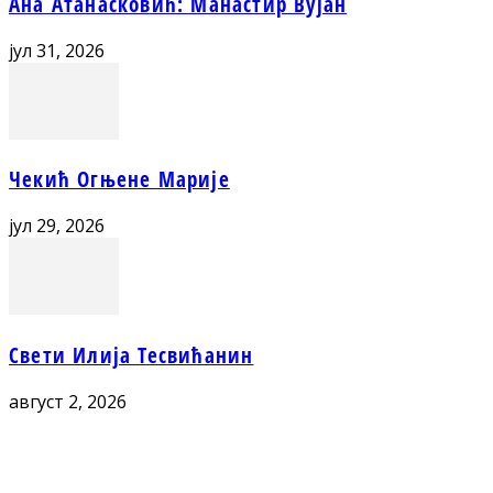
Ана Атанасковић: Манастир Вујан
јул 31, 2026
Чекић Огњене Марије
јул 29, 2026
Свети Илија Тесвићанин
август 2, 2026