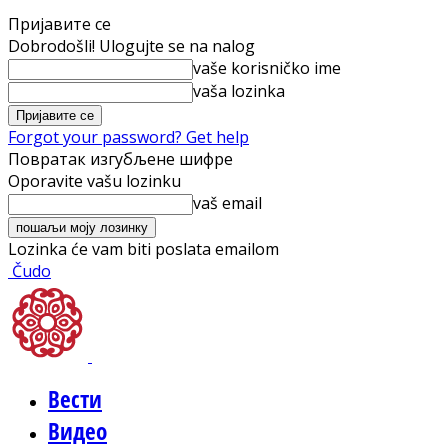
Пријавите се
Dobrodošli! Ulogujte se na nalog
vaše korisničko ime
vaša lozinka
Forgot your password? Get help
Повратак изгубљене шифре
Oporavite vašu lozinku
vaš email
Lozinka će vam biti poslata emailom
Čudo
Вести
Видео