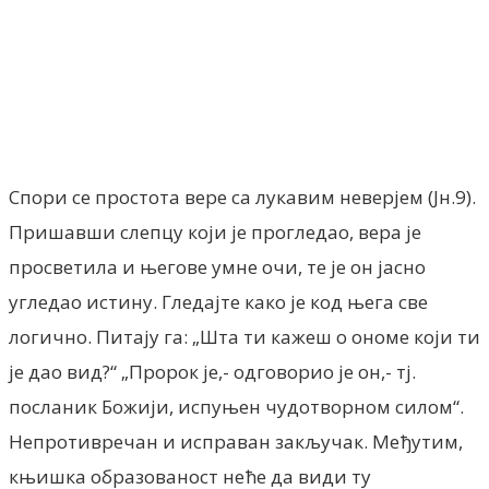
Facebook
X
ReddIt
Email
Pri
Спори се простота вере са лукавим неверјем (Јн.9).
Пришавши слепцу који је прогледао, вера је
просветила и његове умне очи, те је он јасно
угледао истину. Гледајте како је код њега све
логично. Питају га: „Шта ти кажеш о ономе који ти
је дао вид?“ „Пророк је,- одговорио је он,- тј.
посланик Божији, испуњен чудотворном силом“.
Непротивречан и исправан закључак. Међутим,
књишка образованост неће да види ту