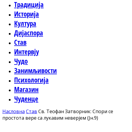
Традиција
Историја
Култура
Дијаспора
Став
Интервју
Чудо
Занимљивости
Психологија
Магазин
Чуденце
Насловна
Став
Св. Теофан Затворник: Спори се
простота вере са лукавим неверјем (Јн.9)