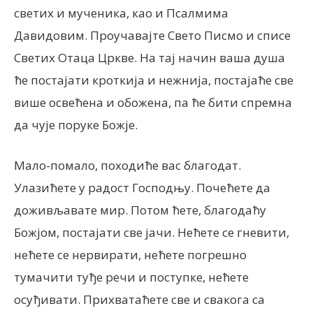
светих и мученика, као и Псалмима
Давидовим. Проучавајте Свето Писмо и списе
Светих Отаца Цркве. На тај начин ваша душа
ће постајати кроткија и нежнија, постајаће све
више освећена и обожена, па ће бити спремна
да чује поруке Божје.
Мало-помало, походиће вас благодат.
Улазићете у радост Господњу. Почећете да
доживљавате мир. Потом ћете, благодаћу
Божјом, постајати све јачи. Нећете се гневити,
нећете се нервирати, нећете погрешно
тумачити туђе речи и поступке, нећете
осуђивати. Прихватаћете све и свакога са