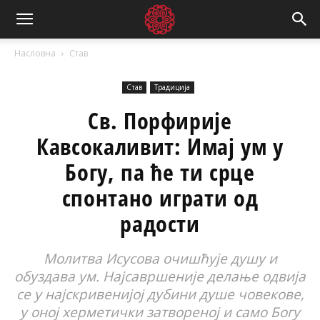
Насловна
Став
Став
Традиција
Св. Порфирије
Кавсокаливит: Имај ум у
Богу, па ће ти срце
спонтано играти од
радости
Молитва Исусова очишћује душу и
обуздава ум. Најсавршеније делање одвија
се у најскривенијој дубини душе човекове,
у оној херметички затвореној и само Богу