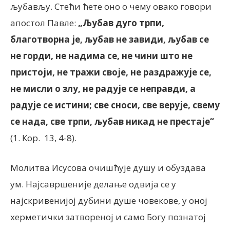
љубављу. Стећи ћете оно о чему овако говори
апостол Павле:
„Љубав дуго трпи,
благотворна је, љубав не завиди, љубав се
не горди, не надима се, не чини што не
пристоји, не тражи своје, не раздражује се,
не мисли о злу, не радује се неправди, а
радује се истини; све сноси, све верује, свему
се нада, све трпи, љубав никад не престаје“
(1. Кор. 13, 4-8).
Молитва Исусова очишћује душу и обуздава
ум. Најсавршеније делање одвија се у
најскривенијој дубини душе човекове, у оној
херметички затвореној и само Богу познатој