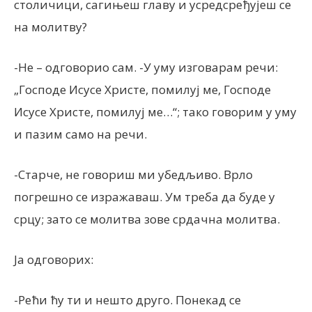
столичици, сагињеш главу и усредсређујеш се
на молитву?
-Не – одговорио сам. -У уму изговарам речи:
„Господе Исусе Христе, помилуј ме, Господе
Исусе Христе, помилуј ме…“; тако говорим у уму
и пазим само на речи.
-Старче, не говориш ми убедљиво. Врло
погрешно се изражаваш. Ум треба да буде у
срцу; зато се молитва зове срдачна молитва.
Ја одговорих:
-Рећи ћу ти и нешто друго. Понекад се