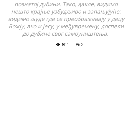
познатој дубини. Тако, дакле, видимо
нешто крајње узбудљиво и запањујуће:
видимо људе где се преображавају у децу
Божју, ако и јесу, у међувремену, доспели
до дубине свог самоуништења.
1011
0