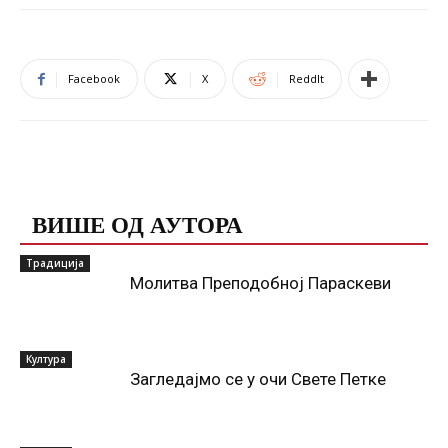
Facebook
X
ReddIt
ПОВЕЗАНЕ ОБЈАВЕ
ВИШЕ ОД АУТОРА
Традиција
Молитва Преподобној Параскеви
Култура
Загледајмо се у очи Свете Петке