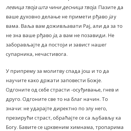
левица твоја шта чини десница твоја
. Пазите да
ваше духовно делање не примети рђаво
ја
у
вама. Ваља вам доживљавати Рај, али да за то
не зна ваше рђаво
ја,
а вам не позавиди. Не
заборављајте да постоји и завист нашег
супарника, нечастивога.
У припрему за молитву спада још и то да
научите како држати заповести Божје.
Одгоните од себе страсти -осуђивање, гнев и
друго. Одгоните све то на благ начин. То
значи: не ударајте директно по злу него,
презирући страст, обраћајте се са љубављу ка
Богу. Бавите се црквеним химнама, тропарима