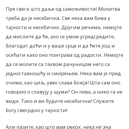
Пре свега што даље од саможивости! Молитва
треба да је несебична. Све нека вам бива у
тајности и несебично. Другим речима, немојте
да мислите да ће, ако се умом усредсредите,
благодат доћи и у ваше срце и да ћете још и
осећати како оно поиграва од радости. Немојте
да се молите са таквом рачуницом него са
једноставношћу и смирењем. Нека вам је пред
очима, као циљ, увек слава Божја! Шта сам оно
говорио о славују у шуми? Он пева, а нико га не
види. Тако и ви будите несебични! Служите
Богу свесрдно у тајности!
Али пазите, као што вам рекох:
нека не зна