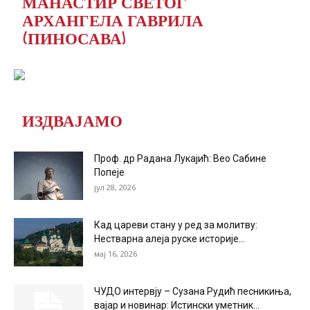
МАНАСТИР СВЕТОГ
АРХАНГЕЛА ГАВРИЛА
(ПИНОСАВА)
ИЗДВАЈАМО
Проф. др Радана Лукајић: Вео Сабине
Попеје
јул 28, 2026
Кад цареви стану у ред за молитву:
Нестварна алеја руске историје...
мај 16, 2026
ЧУДО интервју – Сузана Рудић песникиња,
вајар и новинар: Истински уметник...