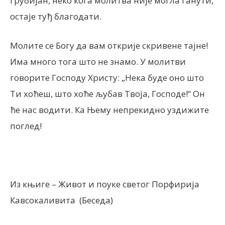
грубијан, неко кога молитва није могла ганути,
остаје туђ благодати.
Молите се Богу да вам открије скривене тајне!
Има много тога што не знамо. У молитви
говорите Господу Христу: „Нека буде оно што
Ти хоћеш, што хоће љубав Твоја, Господе!“ Он
ће нас водити. Ка Њему непрекидно уздижите
поглед!
Из књиге – Живот и поуке светог Порфирија
Кавсокаливита (Беседа)