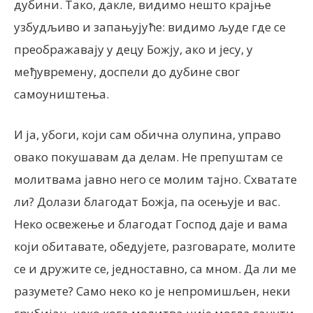
дубини. Тако, дакле, видимо нешто крајње
узбудљиво и запањујуће: видимо људе где се
преображавају у децу Божју, ако и јесу, у
међувремену, доспели до дубине свог
самоуништења.
И ја, убоги, који сам обична олупина, управо
овако покушавам да делам. Не препуштам се
молитвама јавно него се молим тајно. Схватате
ли? Долази благодат Божја, па осењује и вас.
Неко освежење и благодат Господ даје и вама
који обитавате, обедујете, разговарате, молите
се и дружите се, једноставно, са мном. Да ли ме
разумете? Само неко ко је непромишљен, неки