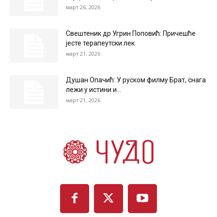
март 26, 2026
Свештеник др Угрин Поповић: Причешће
јесте терапеутски лек
март 21, 2026
Душан Опачић: У руском филму Брат, снага
лежи у истини и...
март 21, 2026