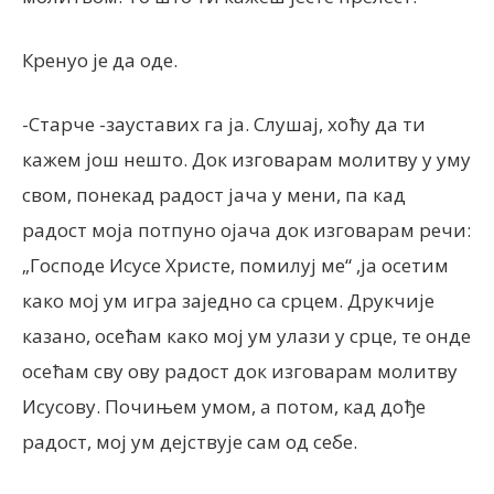
Кренуо је да оде.
-Старче -зауставих га ја. Слушај, хоћу да ти
кажем још нешто. Док изговарам молитву у уму
свом, понекад радост јача у мени, па кад
радост моја потпуно ојача док изговарам речи:
„Господе Исусе Христе, помилуј ме“ ,ја осетим
како мој ум игра заједно са срцем. Друкчије
казано, осећам како мој ум улази у срце, те онде
осећам сву ову радост док изговарам молитву
Исусову. Почињем умом, а потом, кад дође
радост, мој ум дејствује сам од себе.