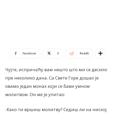
Facebook
X
ReddIt
Чујте, испричаћу вам нешто што ми се десило
пре неколико дана. Са Свете Горе дошао је
овамо један монах који се бави умном
молитвом. Он ме је упитао:
-Како ти вршиш молитву? Седиш ли на ниској