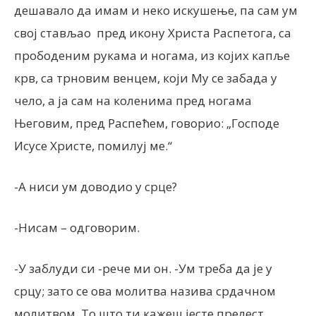
дешавало да имам и неко искушење, па сам ум
свој стављао пред икону Христа Распетога, са
прободеним рукама и ногама, из којих капље
крв, са трновим венцем, који Му се забада у
чело, а ја сам на коленима пред ногама
Његовим, пред Распећем, говорио: „Господе
Исусе Христе, помилуј ме.“
-А ниси ум доводио у срце?
-Нисам – одговорим.
-У заблуди си -рече ми он. -Ум треба да је у
срцу; зато се ова молитва назива срдачном
молитвом. То што ти кажеш јесте прелест.