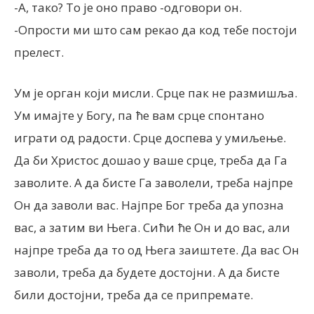
-А, тако? То је оно право -одговори он.
-Опрости ми што сам рекао да код тебе постоји
прелест.
Ум је орган који мисли. Срце пак не размишља.
Ум имајте у Богу, па ће вам срце спонтано
играти од радости. Срце доспева у умиљење.
Да би Христос дошао у ваше срце, треба да Га
заволите. А да бисте Га заволели, треба најпре
Он да заволи вас. Најпре Бог треба да упозна
вас, а затим ви Њега. Сићи ће Он и до вас, али
најпре треба да то од Њега заиштете. Да вас Он
заволи, треба да будете достојни. А да бисте
били достојни, треба да се припремате.