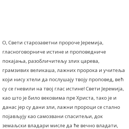
Facebook
X
ReddIt
Email
Pri
О, Свети старозаветни пророче Јеремија,
гласноговорниче истине и проповедниче
покајања, разобличитељу злих царева,
грамзивих великаша, лажних пророка и учитеља
који нису хтели да послушају твоју проповед, већ
су се гневили на твој глас истине! Свети Јеремија,
као што је било вековима пре Христа, тако је и
данас јер су дани зли, лажни пророци се стално
појављују као самозвани спаситељи, док
земаљски владари мисле да ће вечно владати,