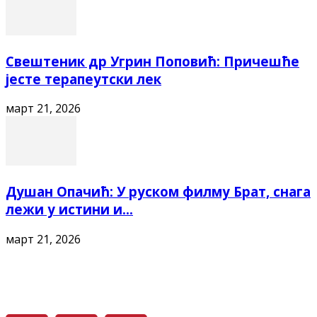
Свештеник др Угрин Поповић: Причешће
јесте терапеутски лек
март 21, 2026
Душан Опачић: У руском филму Брат, снага
лежи у истини и...
март 21, 2026