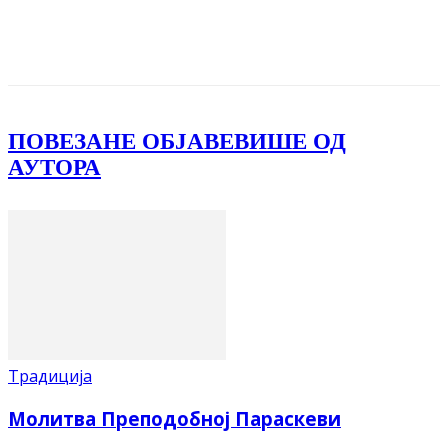
Facebook
X
ReddIt
Email
Pri
ПОВЕЗАНЕ ОБЈАВЕ
ВИШЕ ОД
АУТОРА
Традиција
Молитва Преподобној Параскеви