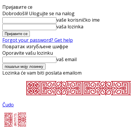
Пријавите се
Dobrodošli! Ulogujte se na nalog
vaše korisničko ime
vaša lozinka
Forgot your password? Get help
Повратак изгубљене шифре
Oporavite vašu lozinku
vaš email
Lozinka će vam biti poslata emailom
Čudo