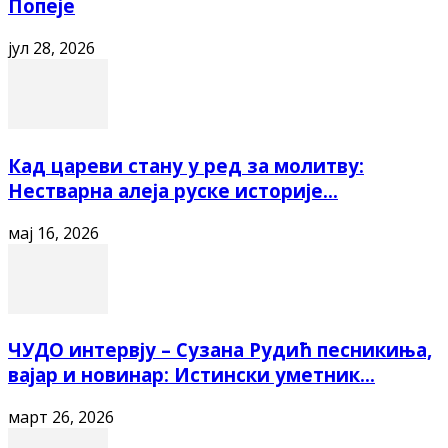
Попеје
јул 28, 2026
Кад цареви стану у ред за молитву:
Нестварна алеја руске историје...
мај 16, 2026
ЧУДО интервју – Сузана Рудић песникиња,
вајар и новинар: Истински уметник...
март 26, 2026