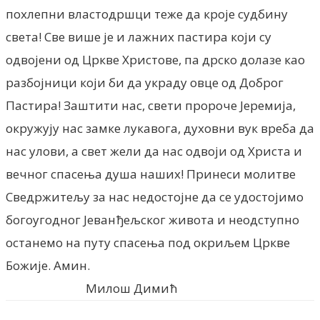
похлепни властодршци теже да кроје судбину
света! Све више је и лажних пастира који су
одвојени од Цркве Христове, па дрско долазе као
разбојници који би да украду овце од Доброг
Пастира! Заштити нас, свети пророче Јеремија,
окружују нас замке лукавога, духовни вук вреба да
нас улови, а свет жели да нас одвоји од Христа и
вечног спасења душа наших! Принеси молитве
Сведржитељу за нас недостојне да се удостојимо
богоугодног Јеванђељског живота и неодступно
останемо на путу спасења под окриљем Цркве
Божије. Амин.
Милош Димић