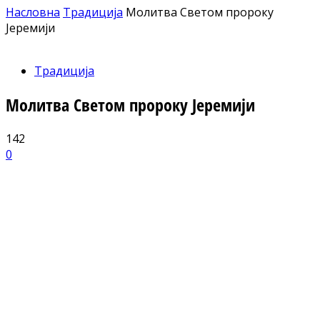
Насловна
Традиција
Молитва Светом пророку
Јеремији
Традиција
Молитва Светом пророку Јеремији
142
0