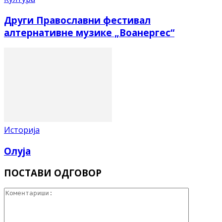
Други Православни фестивал
алтернативне музике „Воанергес“
Историја
Олуја
ПОСТАВИ ОДГОВОР