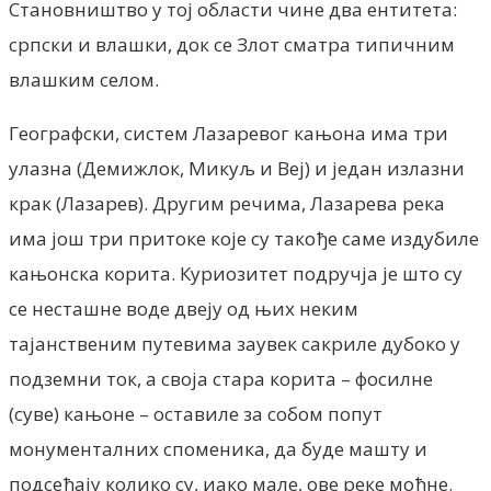
Становништво у тој области чине два ентитета:
српски и влашки, док се Злот сматра типичним
влашким селом.
Географски, систем Лазаревог кањона има три
улазна (Демижлок, Микуљ и Веј) и један излазни
крак (Лазарев). Другим речима, Лазарева река
има још три притоке које су такође саме издубиле
кањонска корита. Куриозитет подручја је што су
се несташне воде двеју од њих неким
тајанственим путевима заувек сакриле дубоко у
подземни ток, а своја стара корита – фосилне
(суве) кањоне – оставиле за собом попут
монументалних споменика, да буде машту и
подсећају колико су, иако мале, ове реке моћне.