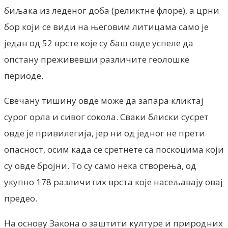
биљака из леденог доба (реликтне флоре), а црни
бор који се види на његовим литицама само је
један од 52 врсте које су баш овде успеле да
опстану преживевши различите геолошке
периоде.
Свечану тишину овде може да запара кликтај
сурог орла и сивог сокола. Сваки блиски сусрет
овде је привилегија, јер ни од једног не прети
опасност, осим када се сретнете са поскоцима који
су овде бројни. То су само нека створења, од
укупно 178 различитих врста које насељавају овај
предео.
На основу Закона о заштити културе и природних