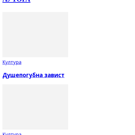
Култура
Душепогубна завист
Култура