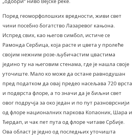
„одобри“ ниво Вејске реке.
Поред геоморфолошких вредности, живи свет
чини посебно богатство Лазаревог кањона.
Испред свих, као његов симбол, истиче се
Рамонда Сербица, која расте и цвета у пролеће
својим нежним розе-љубичастим цвастима
једино ту на његовим стенама, где је нашла своје
уточиште. Мало ко може да остане равнодушан
пред податком да овај предео насељава 720 врста
и подврста флоре, а то значи да је биљни свет
овог подручја за око један и по пут разноврснији
од флоре националних паркова Копаоник, Шара и
Ђердап, и чак пет пута од флоре читаве Србије.
Ова област је једно од последњих уточишта