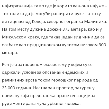
најизраженија тамо где је корито кањона најуже –
тек толико да је могуће раширити руке – а то су
литице испод Ковеја, северног огранка Малиника.
На том месту дужина досеже 375 метара, као и у
Микуљском краку, где такав један зид чини да се
осећате као пред џиновском кулисом високом 300
метара.
Реч је о затвореном екосистему у којем су се
одржали услови за опстанак ендемских и
реликтних врста током геолошког периода од
25.000 година. Нестваран простор, затурен у
времену који представља праве сензације за
рудиментирана чула урбаног човека.