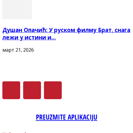
Душан Опачић: У руском филму Брат, снага
лежи у истини и...
март 21, 2026
PREUZMITE APLIKACIJU