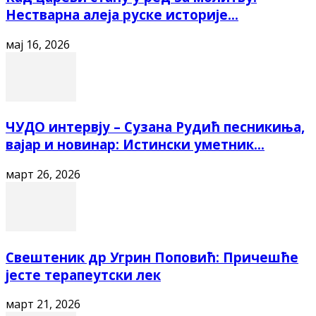
Нестварна алеја руске историје...
мај 16, 2026
ЧУДО интервју – Сузана Рудић песникиња,
вајар и новинар: Истински уметник...
март 26, 2026
Свештеник др Угрин Поповић: Причешће
јесте терапеутски лек
март 21, 2026