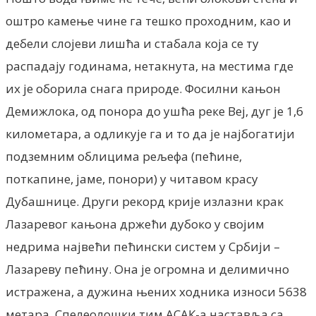
оштро камење чине га тешко проходним, као и
дебели слојеви лишћа и стабала која се ту
распадају годинама, нетакнута, на местима где
их је оборила снага природе. Фосилни кањон
Демижлока, од понора до ушћа реке Веј, дуг је 1,6
километара, а одликује га и то да је најбогатији
подземним облицима рељефа (пећине,
поткапине, јаме, понори) у читавом красу
Дубашнице. Други рекорд крије излазни крак
Лазаревог кањона држећи дубоко у својим
недрима највећи пећински систем у Србији –
Лазареву пећину. Она је огромна и делимично
истражена, а дужина њених ходника износи 5638
метара. Спелеолошки тим АСАК-а наставља са