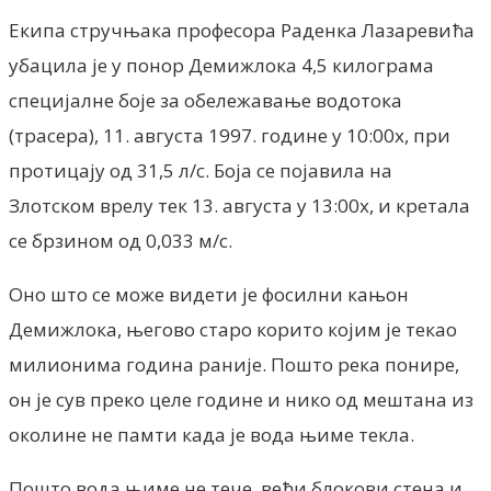
Екипа стручњака професора Раденка Лазаревића
убацила је у понор Демижлока 4,5 килограма
специјалне боје за обележавање водотока
(трасера), 11. августа 1997. године у 10:00х, при
протицају од 31,5 л/с. Боја се појавила на
Злотском врелу тек 13. августа у 13:00х, и кретала
се брзином од 0,033 м/с.
Оно што се може видети је фосилни кањон
Демижлока, његово старо корито којим је текао
милионима година раније. Пошто река понире,
он је сув преко целе године и нико од мештана из
околине не памти када је вода њиме текла.
Пошто вода њиме не тече, већи блокови стена и