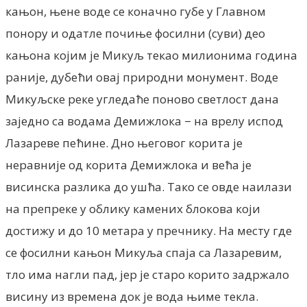
кањон, њене воде се коначно губе у Главном
понору и одатле почиње фосилни (суви) део
кањона којим је Микуљ текао милионима година
раније, дубећи овај природни монумент. Воде
Микуљске реке угледаће поново светлост дана
заједно са водама Демижлока − на врелу испод
Лазареве пећине. Дно његовог корита је
неравније од корита Демижлока и већа је
висинска разлика до ушћа. Тако се овде наилази
на препреке у облику камених блокова који
достижу и до 10 метара у пречнику. На месту где
се фосилни кањон Микуља спаја са Лазаревим,
тло има нагли пад, јер је старо корито задржало
висину из времена док је вода њиме текла.