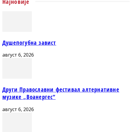
Најновије
Душепогубна завист
август 6, 2026
Други Православни фестивал алтернативне
музике „Воанергес“
август 6, 2026