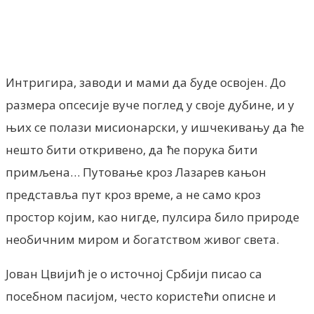
Facebook
X
ReddIt
Email
Pri
Интригира, заводи и мами да буде освојен. До
размера опсесије вуче поглед у своје дубине, и у
њих се полази мисионарски, у ишчекивању да ће
нешто бити откривено, да ће порука бити
примљена… Путовање кроз Лазарев кањон
представља пут кроз време, а не само кроз
простор којим, као нигде, пулсира било природе
необичним миром и богатством живог света.
Јован Цвијић је о источној Србији писао са
посебном пасијом, често користећи описне и