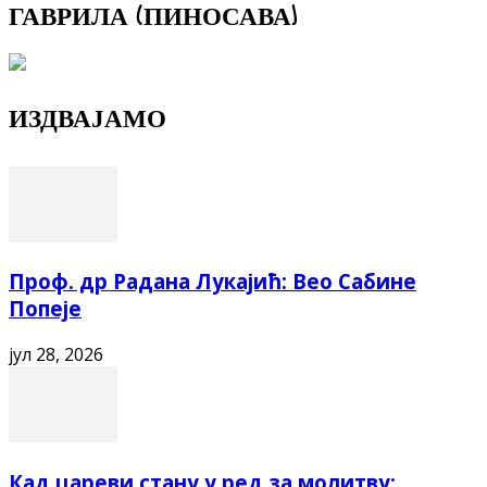
ГАВРИЛА (ПИНОСАВА)
ИЗДВАЈАМО
Проф. др Радана Лукајић: Вео Сабине
Попеје
јул 28, 2026
Кад цареви стану у ред за молитву: