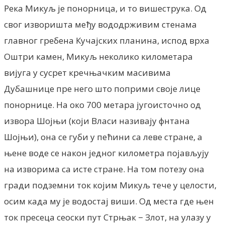
Река Микуљ је понорница, и то вишеструка. Од
свог изворишта међу вододрживим стенама
главног гребена Кучајских планина, испод врха
Оштри камен, Микуљ неколико километара
вијуга у сусрет кречњачким масивима
Дубашнице пре него што поприми своје лице
понорнице. На око 700 метара југоисточно од
извора Шојњи (који Власи називају фнтана
Шојњи), она се губи у пећини са леве стране, а
њене воде се након једног километра појављују
на изворима са исте стране. На том потезу она
гради подземни ток којим Микуљ тече у целости,
осим када му је водостај виши. Од места где њен
ток пресеца сеоски пут Стрњак − Злот, на улазу у