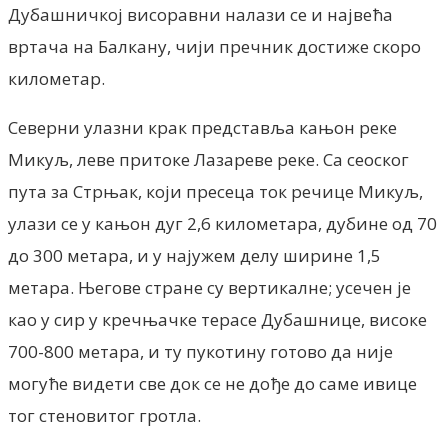
Дубашничкој висоравни налази се и највећа
вртача на Балкану, чији пречник достиже скоро
километар.
Северни улазни крак представља кањон реке
Микуљ, леве притоке Лазареве реке. Са сеоског
пута за Стрњак, који пресеца ток речице Микуљ,
улази се у кањон дуг 2,6 километара, дубине од 70
до 300 метара, и у најужем делу ширине 1,5
метара. Његове стране су вертикалне; усечен је
као у сир у кречњачке терасе Дубашнице, високе
700-800 метара, и ту пукотину готово да није
могуће видети све док се не дође до саме ивице
тог стеновитог гротла.