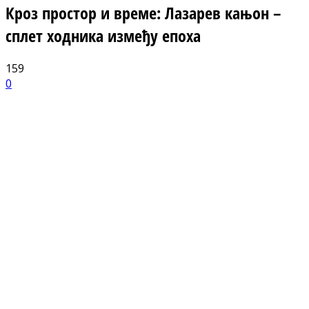
Кроз простор и време: Лазарев кањон –
сплет ходника између епоха
159
0