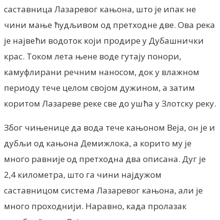
саставница Лазаревог кањона, што је ипак не
чини мање ћудљивом од претходне две. Ова река
је највећи водоток који продире у Дубашнички
крас. Током лета њене воде гутају понори,
камуфлирани речним наносом, док у влажном
периоду тече целом својом дужином, а затим
коритом Лазареве реке све до ушћа у Злотску реку.
Због чињенице да вода тече кањоном Веја, он је и
дубљи од кањона Демижлока, а корито му је
много равније од претходна два описана. Дуг је
2,4 километра, што га чини најдужом
саставницом система Лазаревог кањона, али је
много проходнији. Наравно, када пролазак