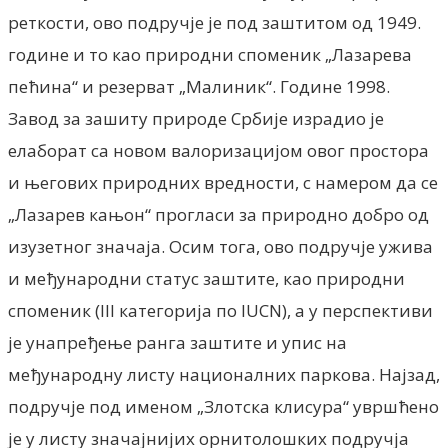
реткости, ово подручје је под заштитом од 1949.
године и то као природни споменик „Лазарева
пећина“ и резерват „Малиник“. Године 1998.
Завод за зашиту природе Србије израдио је
елаборат са новом валоризацијом овог простора
и његових природних вредности, с намером да се
„Лазарев кањон“ прогласи за природно добро од
изузетног значаја. Осим тога, ово подручје ужива
и међународни статус заштите, као природни
споменик (III категорија по IUCN), а у перспективи
је унапређење ранга заштите и упис на
међународну листу националних паркова. Најзад,
подручје под именом „Злотска клисура“ увршћено
је у листу значајнијих орнитолошких подручја