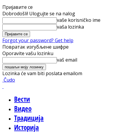
Пријавите се
Dobrodošli! Ulogujte se na nalog
vaše korisničko ime
vaša lozinka
Forgot your password? Get help
Повратак изгубљене шифре
Oporavite vašu lozinku
vaš email
Lozinka će vam biti poslata emailom
Čudo
Вести
Видео
Традиција
Историја