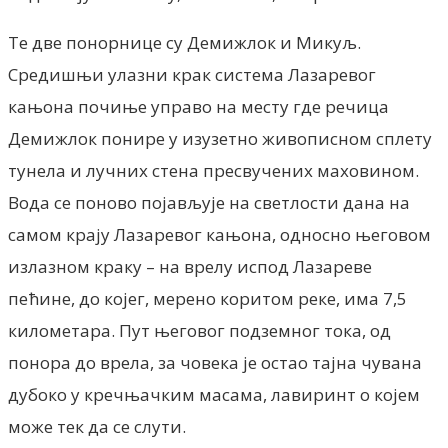
Те две понорнице су Демижлок и Микуљ.
Средишњи улазни крак система Лазаревог
кањона почиње управо на месту где речица
Демижлок понире у изузетно живописном сплету
тунела и лучних стена пресвучених маховином.
Вода се поново појављује на светлости дана на
самом крају Лазаревог кањона, односно његовом
излазном краку – на врелу испод Лазареве
пећине, до којег, мерено коритом реке, има 7,5
километара. Пут његовог подземног тока, од
понора до врела, за човека је остао тајна чувана
дубоко у кречњачким масама, лавиринт о којем
може тек да се слути.