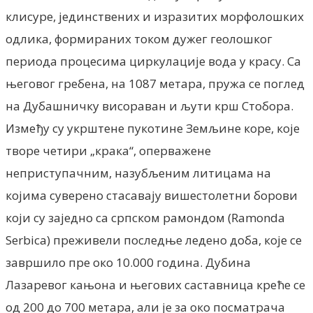
клисуре, јединствених и изразитих морфолошких
одлика, формираних током дужег геолошког
периода процесима циркулације вода у красу. Са
његовог гребена, на 1087 метара, пружа се поглед
на Дубашничку висораван и љути крш Стобора.
Између су укрштене пукотине Земљине коре, које
творе четири „крака“, оперважене
неприступачним, назубљеним литицама на
којима суверено стасавају вишестолетни борови
који су заједно са српском рамондом (Ramonda
Serbica) преживели последње ледено доба, које се
завршило пре око 10.000 година. Дубина
Лазаревог кањона и његових саставница креће се
од 200 до 700 метара, али је за око посматрача