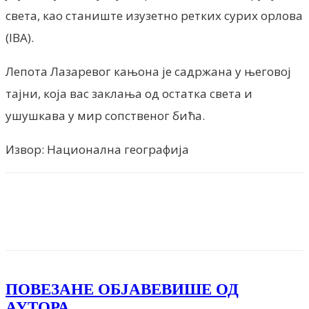
света, као станиште изузетно ретких сурих орлова
(IBA).
Лепота Лазаревог кањона је садржана у његовој
тајни, која вас заклања од остатка света и
ушушкава у мир сопственог бића.
Извор: Национална географија
Facebook
X
ReddIt
Email
Pri
ПОВЕЗАНЕ ОБЈАВЕ
ВИШЕ ОД
АУТОРА