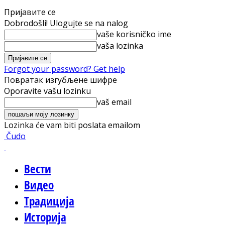
Пријавите се
Dobrodošli! Ulogujte se na nalog
vaše korisničko ime
vaša lozinka
Forgot your password? Get help
Повратак изгубљене шифре
Oporavite vašu lozinku
vaš email
Lozinka će vam biti poslata emailom
Čudo
Вести
Видео
Традиција
Историја