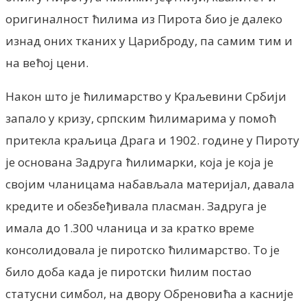
оригиналност ћилима из Пирота био је далеко
изнад оних тканих у Цариброду, па самим тим и
на већој цени.
Након што је ћилимарство у Kраљевини Србији
запало у кризу, српским ћилимарима у помоћ
притекла краљица Драга и 1902. године у Пироту
је основана Задруга ћилимарки, која је која је
својим чланицама набављала материјал, давала
кредите и обезбеђивала пласман. Задруга је
имала до 1.300 чланица и за кратко време
консолидовала је пиротско ћилимарство. То је
било доба када је пиротски ћилим постао
статусни симбол, на двору Обреновића а касније