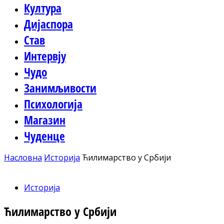
Култура
Дијаспора
Став
Интервју
Чудо
Занимљивости
Психологија
Магазин
Чуденце
Насловна
Историја
Ћилимарство у Србији
Историја
Ћилимарство у Србији