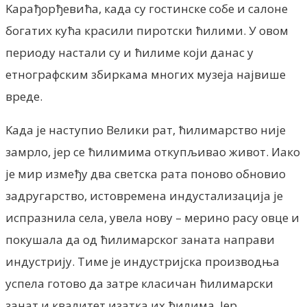
Kарађорђевића, када су гостинске собе и салоне
богатих кућа красили пиротски ћилими. У овом
периоду настали су и ћилиме који данас у
етнографским збиркама многих музеја највише
вреде.
Kада је наступио Велики рат, ћилимарство није
замрло, јер се ћилимима откупљивао живот. Иако
је мир између два светска рата поново обновио
задругарство, истовремена индустализација је
испразнила села, увела нову – мерино расу овце и
покушала да од ћилимарског заната направи
индустрију. Тиме је индустријска производња
успела готово да затре класичан ћилимарски
занат и квалитет изатка их ћилима. Јер,