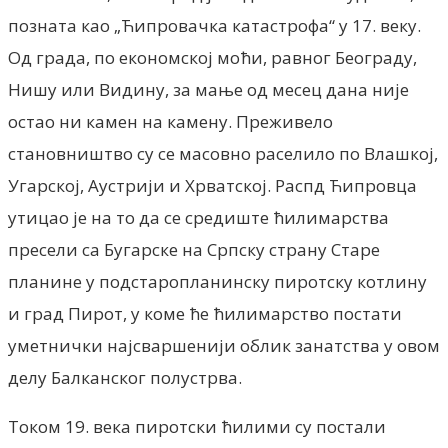
позната као „Ћипровачка катастрофа“ у 17. веку.
Од града, по економској моћи, равног Београду,
Нишу или Видину, за мање од месец дана није
остао ни камен на камену. Преживело
становништво су се масовно раселило по Влашкој,
Угарској, Аустрији и Хрватској. Распд Ћипровца
утицао је на то да се средиште ћилимарства
пресели са Бугарске на Српску страну Старе
планине у подстаропланинску пиротску котлину
и град Пирот, у коме ће ћилимарство постати
уметнички најсваршенији облик занатства у овом
делу Балканског полустрва.
Током 19. века пиротски ћилими су постали