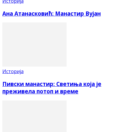
Историја
Ана Атанасковић: Манастир Вујан
Историја
Пивски манастир: Светиња која је
преживела потоп и време