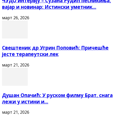
ЧУДО интервју – Сузана Рудић песникиња,
вајар и новинар: Истински уметник...
март 26, 2026
Свештеник др Угрин Поповић: Причешће
јесте терапеутски лек
март 21, 2026
Душан Опачић: У руском филму Брат, снага
лежи у истини и...
март 21, 2026