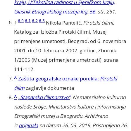
kraju, U:Tekstilna radinost u Sjeničkom kraju,
Glasnik Etnografskog muzeja knj. 56
. str. 261.
6,0
6,1
6,2
6,3
↑
Nikola Pantelić,
Pirotski ćilimi
,
Katalog za: Izložba Pirotski ćilimi, Muzej
primenjene umetnosti, Beograd, od 6. novembra
2001. do 10. februara 2002. godine, Zbornik
1/2005 (Muzej primenjene umetnosti), strana
111-112
^
Zaštita geografske oznake porekla:
Pirotski
ćilim
zaglavlje dokumenta
^
„Staparsko ćilimarstvo”
.
Nematerijalno kulturno
nasleđe Srbije
. Ministarstvo kulture i informisanja
Etnografski muzej u Beogradu. Arhivirano
iz
originala
na datum 26. 03. 2019
. Pristupljeno
26.