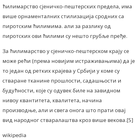
ћилимарство сјеничко-пештерских предела, има
више орнаменталних стилизација сродних са
пиротским ћилимима. али за разлику од
пиротских ови ћилими су нешто грубље пређе.
За ћилимарство у сјеничко-пештерском крају се
може рећи (према новијим истраживањима) да је
то један од ретких крајева у Србији у коме су
стваране тканине прошлости, садашњости и
будућности, које су одувек биле на завидном
нивоу квантитета, квалитета, начина
производње, али и свега онога што прати овај
вид народног стваралаштва кроз више векова.[5]
wikipedia