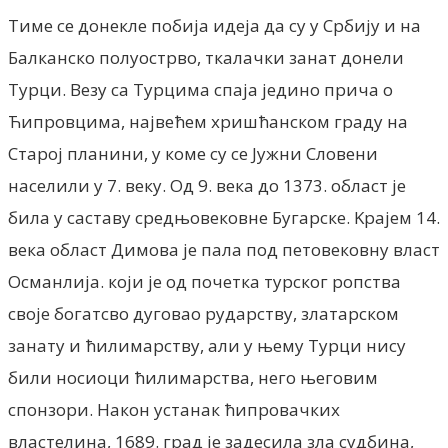
Тиме се донекле побија идеја да су у Србију и на
Балканско полуострво, ткалачки занат донели
Турци. Везу са Турцима спаја једино прича о
Ћипровцима, највећем хришћанском граду на
Старој планини, у коме су се Јужни Словени
населили у 7. веку. Од 9. века до 1373. област је
била у саставу средњовековне Бугарске. Kрајем 14.
века област Димова је пала под петовековну власт
Османлија. који је од почетка турског ропства
своје богатсво дуговао рударству, златарском
занату и ћилимарству, али у њему Турци нису
били носиоци ћилимарства, него његовим
спонзори. Након устанак ћипровачких
властелина, 1689. град је задесила зла судбина,