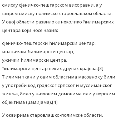
смислу сјеничко-пештарском висоравни, а у
ширем смислу полимско-старовлашком области.
У овој области развило се неколико ћилимарских
центара који носе назив:
сјеничко-пештерски ћилимарски центар,
ивањички ћилимарски центар,
ужички ћилимарски центра,
ћилимарски центар неких других крајева.[3]
Ћилими ткани у овим областима масовно су били
у употреби код градског српског и муслиманског
живља, било у њиховим домовима или у верским
објектима (џамијама).[4]
У оквирима старовлашко-полимске области,