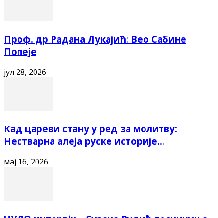
Проф. др Радана Лукајић: Вео Сабине
Попеје
јул 28, 2026
Кад цареви стану у ред за молитву:
Нестварна алеја руске историје...
мај 16, 2026