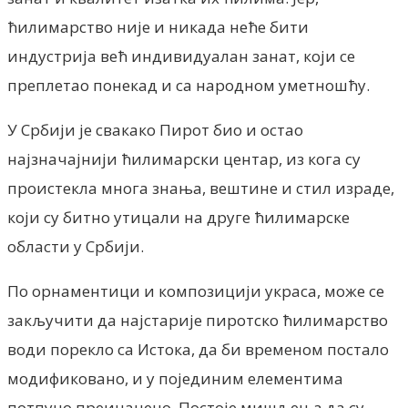
ћилимарство није и никада неће бити
индустрија већ индивидуалан занат, који се
преплетао понекад и са народном уметношћу.
У Србији је свакако Пирот био и остао
најзначајнији ћилимарски центар, из кога су
проистекла многа знања, вештине и стил израде,
који су битно утицали на друге ћилимарске
области у Србији.
По орнаментици и композицији украса, може се
закључити да најстарије пиротско ћилимарство
води порекло са Истока, да би временом постало
модификовано, и у појединим елементима
потпуно преиначено. Постоје мишљења да су