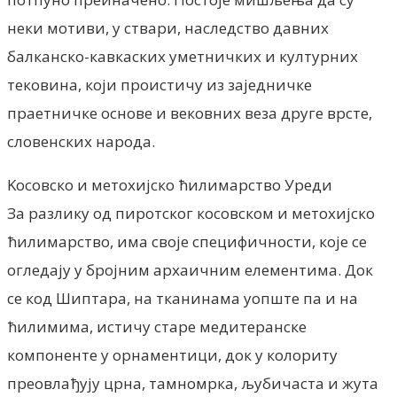
неки мотиви, у ствари, наследство давних
балканско-кавкаских уметничких и културних
тековина, који проистичу из заједничке
праетничке основе и вековних веза друге врсте,
словенских народа.
Kосовско и метохијско ћилимарство Уреди
За разлику од пиротског косовском и метохијско
ћилимарство, има своје специфичности, које се
огледају у бројним архаичним елементима. Док
се код Шиптара, на тканинама уопште па и на
ћилимима, истичу старе медитеранске
компоненте у орнаментици, док у колориту
преовлађују црна, тамномрка, љубичаста и жута