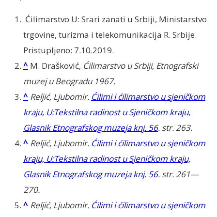
Ćilimarstvo U: Srari zanati u Srbiji, Ministarstvo
trgovine, turizma i telekomunikacija R. Srbije.
Pristupljeno: 7.10.2019.
^
M. Drašković,
Ćilimarstvo u Srbiji, Etnografski
muzej u Beogradu 1967.
^
Reljić, Ljubomir.
Ćilimi i ćilimarstvo u sjeničkom
kraju, U:Tekstilna radinost u Sjeničkom kraju,
Glasnik Etnografskog muzeja knj. 56
. str. 263.
^
Reljić, Ljubomir.
Ćilimi i ćilimarstvo u sjeničkom
kraju, U:Tekstilna radinost u Sjeničkom kraju,
Glasnik Etnografskog muzeja knj. 56
. str. 261—
270.
^
Reljić, Ljubomir.
Ćilimi i ćilimarstvo u sjeničkom