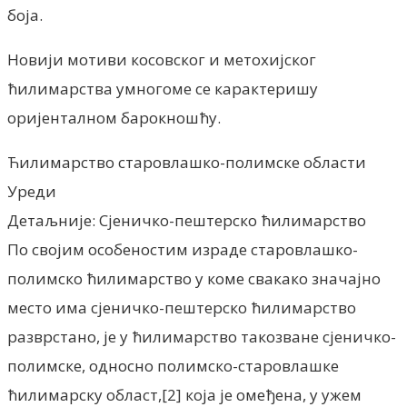
боја.
Новији мотиви косовског и метохијског
ћилимарства умногоме се карактеришу
оријенталном барокношћу.
Ћилимарство старовлашко-полимске области
Уреди
Детаљније: Сјеничко-пештерско ћилимарство
По својим особеностим израде старовлашко-
полимско ћилимарство у коме свакако значајно
место има сјеничко-пештерско ћилимарство
разврстано, је у ћилимарство такозване сјеничко-
полимске, односно полимско-старовлашке
ћилимарску област,[2] која је омеђена, у ужем