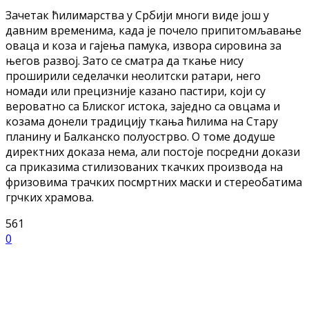
Зачетак ћилимарства у Србији многи виде још у
давним временима, када је почело припитомљавање
оваца и коза и гајења памука, извора сировина за
његов развој. Зато се сматра да ткање нису
проширили седелачки неолитски ратари, него
номади или прецизније казано пастири, који су
вероватно са Блиског истока, заједно са овцама и
козама донели традицију ткања ћилима на Стару
планину и Балканско полуострво. О томе додуше
директних доказа нема, али постоје посредни докази
са приказима стилизованих ткачких производа на
фризовима трачких посмртних маски и стереобатима
грчких храмова.
561
0