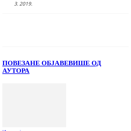
3. 2019
.
Facebook
X
ReddIt
Email
Pri
ПОВЕЗАНЕ ОБЈАВЕ
ВИШЕ ОД
АУТОРА