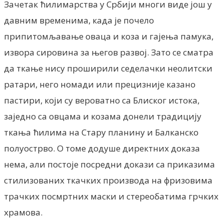
Зачетак ћилимарства у Србији многи виде још у
давним временима, када је почело
припитомљавање оваца и коза и гајења памука,
извора сировина за његов развој. Зато се сматра
да ткање нису проширили седелачки неолитски
ратари, него номади или прецизније казано
пастири, који су вероватно са Блиског истока,
заједно са овцама и козама донели традицију
ткања ћилима на Стару планину и Балканско
полуострво. О томе додуше директних доказа
нема, али постоје посредни докази са приказима
стилизованих ткачких производа на фризовима
трачких посмртних маски и стереобатима грчких
храмова.