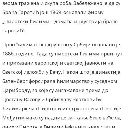
веома тражена и скупа роба. Забележено је да су
Браћа Гаротић још 1869. основали фирму
„Пиротски ћилими – домаћа индустрија браће
Гаротић“.
Прво ћилимарско друштво у Србији основано је
1886. године. Тада су пиротски ћилими први пут
и приказани европској и светској јавности на
Светској изложби у Бечу. Након што је династија
Батемберг форсирала ћилимарство у суседном
Цариброду, за које су ангажаване према др
Цветану Васову и Србиславу Златковићу,
ћилимарке из Пирота и инструктори из Персије.
Међутим иако су наднице за ткаље биле веће од
оних у Пироту, а ћилими јефтнији, квалитет и