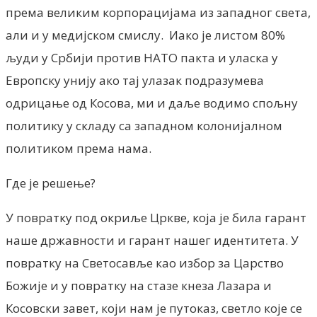
према великим корпорацијама из западног света,
али и у медијском смислу. Иако је листом 80%
људи у Србији против НАТО пакта и уласка у
Европску унију ако тај улазак подразумева
одрицање од Косова, ми и даље водимо спољну
политику у складу са западном колонијалном
политиком према нама.
Где је решење?
У повратку под окриље Цркве, која је била гарант
наше државности и гарант нашег идентитета. У
повратку на Светосавље као избор за Царство
Божије и у повратку на стазе кнеза Лазара и
Косовски завет, који нам је путоказ, светло које се