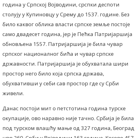
година у Српској Војводини, срспки деспоти
столују у Купиновцу у Срему до 1537. године. Без
било каквог облика власти српске земље постоје
само двадесет година, јер је Пећка Патријаршија
обновљена 1557. Патријаршија је била чувар
српског националног бића и чувар српске
државности. Патријаршија је обухватала шири
простор него било која српска држава,
обухвативши у себи сав простор где су Срби
живели.
Данас постоји мит о петстотина година турске
окупације, ово наравно није тачно. Србија је била
под турском влашћу мање од 327 година, Београд
нпр 260, Срби у Војводини 163 године, Косово 457,