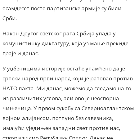
осамдесет посто партизанске армије су били
Срби.
Након Другог светског рата Србија упада у
комунистичку диктатуру, која уз мање прекиде
траје и данас.
У уџбеницима историје остаће упамћено да је
српски народ први народ који је ратовао против
НАТО пакта. Ми данас, можемо да гледамо на то
из различитих углова, али ово је неоспорна
чињеница. У првом сукобу са Северноатлантском
војном алијансом, потпуно без савезника,
имајући уједињен западни свет против нас,
створили смо Републику Српску. Данас не