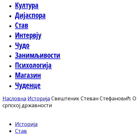
Култура
Дијаспора
Став
Интервју
Чудо
Занимљивости
Психологија
Магазин
Чуденце
Насловна
Историја
Свештеник Стеван Стефановић: О
српској државности
Историја
Став