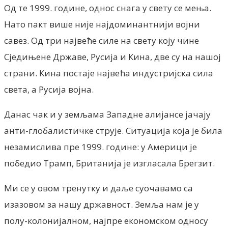
Од те 1999. године, однос снага у свету се мења.
Нато пакт више није најдоминантнији војни
савез. Од три највеће силе на свету коју чине
Сједињене Државе, Русија и Кина, две су на нашој
страни. Кина постаје највећа индустријска сила
света, а Русија војна.
Данас чак и у земљама Западне алијансе јачају
анти-глобалистичке струје. Ситуација која је била
незамислива пре 1999. године: у Америци је
победио Трамп, Британија је изгласала Брегзит.
Ми се у овом тренутку и даље суочавамо са
изазовом за нашу државност. Земља нам је у
полу-колонијалном, најпре економском односу