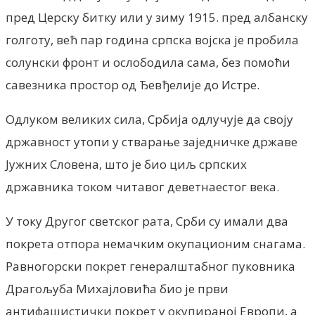
пред Церску битку или у зиму 1915. пред албанску
голготу, већ пар година српска војска је пробила
солунски фронт и ослободила сама, без помоћи
савезника простор од Ђевђелије до Истре.
Одлуком великих сила, Србија одлучује да своју
државност утопи у стварање заједничке државе
Јужних Словена, што је био циљ српских
државника током читавог деветнаестог века.
У току Другог светског рата, Срби су имали два
покрета отпора немачким окупационим снагама.
Равногорски покрет генералштабног пуковника
Драгољуба Михајловића био је први
антифашистички покрет у окупираној Европи, а