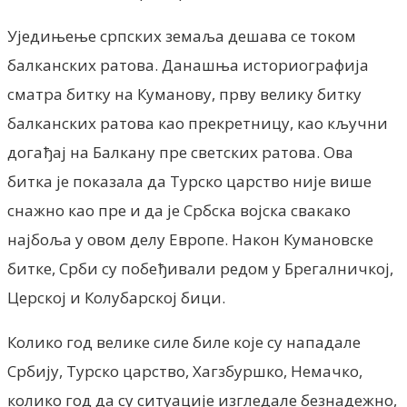
Уједињење српских земаља дешава се током
балканских ратова. Данашња историографија
сматра битку на Куманову, прву велику битку
балканских ратова као прекретницу, као кључни
догађај на Балкану пре светских ратова. Ова
битка је показала да Турско царство није више
снажно као пре и да је Србска војска свакако
најбоља у овом делу Европе. Након Кумановске
битке, Срби су побеђивали редом у Брегалничкој,
Церској и Колубарској бици.
Колико год велике силе биле које су нападале
Србију, Турско царство, Хагзбуршко, Немачко,
колико год да су ситуације изгледале безнадежно,