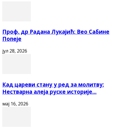
Проф. др Радана Лукајић: Вео Сабине
Попеје
јул 28, 2026
Кад цареви стану у ред за молитву:
Нестварна алеја руске историје...
мај 16, 2026