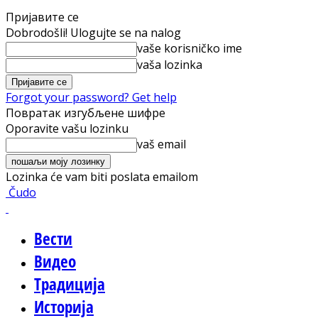
Пријавите се
Dobrodošli! Ulogujte se na nalog
vaše korisničko ime
vaša lozinka
Forgot your password? Get help
Повратак изгубљене шифре
Oporavite vašu lozinku
vaš email
Lozinka će vam biti poslata emailom
Čudo
Вести
Видео
Традиција
Историја