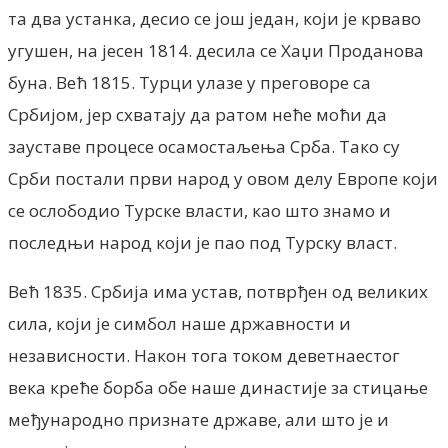
та два устанка, десио се још један, који је крваво
угушен, на јесен 1814. десила се Хаџи Проданова
буна. Већ 1815. Турци улазе у преговоре са
Србијом, јер схватају да ратом неће моћи да
зауставе процесе осамостаљења Срба. Тако су
Срби постали први народ у овом делу Европе који
се ослободио Турске власти, као што знамо и
последњи народ који је пао под Турску власт.
Већ 1835. Србија има устав, потврђен од великих
сила, који је симбол наше државности и
независности. Након тога током деветнаестог
века креће борба обе наше династије за стицање
међународно признате државе, али што је и