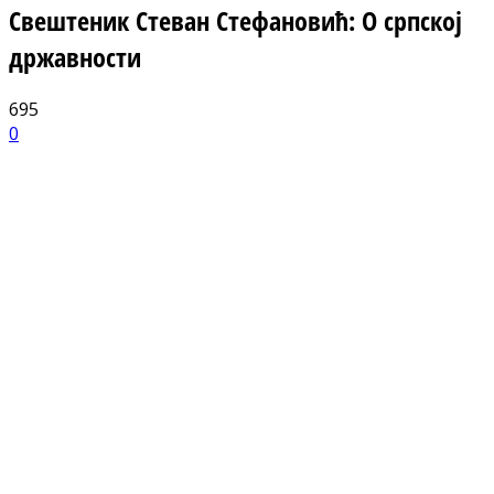
Свештеник Стеван Стефановић: О српској
државности
695
0