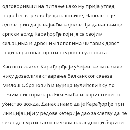
одговоривши на питање како му прија углед
највећег војсковође данашњице, Наполеон је
одговорио да је највећи војсковођа данашњице
српски вожд Карађорђе који је са својим
сељацима и дрвеним топовима читавих девет
година ратовао против турског султаната.
Као што знамо, Карађорђе је убијен, велике силе
нису дозволиле стварање балканског савеза,
Милош Обреновић и Вујица Вулићевић су по
речима историчара Екмечића искориштени за
убиство вожда. Данас знамо да је Карађорђе при
иницијацији у редове хетерије дао заклетву да ће
се он до смрти као и његови наследници борити