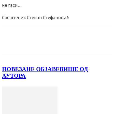
не гаси…
Свештеник Стеван Стефановић
Facebook
X
ReddIt
Email
Pri
ПОВЕЗАНЕ ОБЈАВЕ
ВИШЕ ОД
АУТОРА