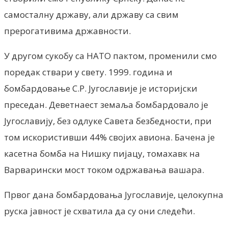
самосталну државу, али државу са свим
прерогативима државности.
У другом сукобу са НАТО пактом, променили смо
поредак ствари у свету. 1999. година и
бомбардовање С.Р. Југославије је историјски
преседан. Деветнаест земаља бомбардовало је
Југославију, без одлуке Савета безбедности, при
том искористивши 44% својих авиона. Бачена је
касетна бомба на Нишку пијацу, томахавк на
Варварински мост током одржавања вашара.
Првог дана бомбардовања Југославије, целокупна
руска јавност је схватила да су они следећи.