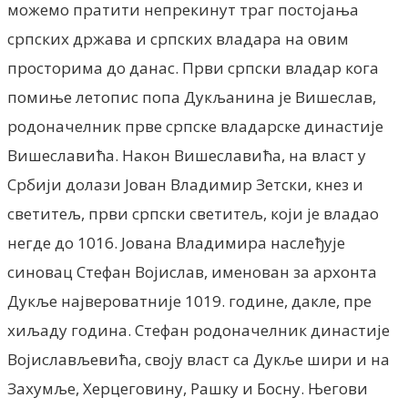
можемо пратити непрекинут траг постојања
српских држава и српских владара на овим
просторима до данас. Први српски владар кога
помиње летопис попа Дукљанина је Вишеслав,
родоначелник прве српске владарске династије
Вишеславића. Након Вишеславића, на власт у
Србији долази Јован Владимир Зетски, кнез и
светитељ, први српски светитељ, који је владао
негде до 1016. Јована Владимира наслеђује
синовац Стефан Војислав, именован за архонта
Дукље највероватније 1019. године, дакле, пре
хиљаду година. Стефан родоначелник династије
Војислављевића, своју власт са Дукље шири и на
Захумље, Херцеговину, Рашку и Босну. Његови