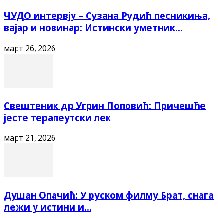
ЧУДО интервју – Сузана Рудић песникиња,
вајар и новинар: Истински уметник...
март 26, 2026
Свештеник др Угрин Поповић: Причешће
јесте терапеутски лек
март 21, 2026
Душан Опачић: У руском филму Брат, снага
лежи у истини и...