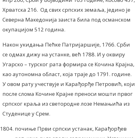
Хрватска 216. Од свих српских земаља, једино је
Северна Македонија заиста била под османском
окупацијом 512 година.
Након укидања Пећке Патријаршије, 1766. Срби
се одмах дижу на устанке, већ 1788. И у оквиру
Угарско – турског рата формира се Кочина Крајна,
као аутономна област, која траје до 1791. године.
У овом рату учествује и Карађорђе Петровић, који
после слома Кочине Крајне преноси мошти првог
српског краља из светородне лозе Немањића из
Студенице у Срем.
почиње Први српски устанак, Карађорђев