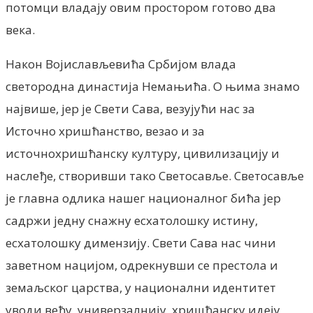
потомци владају овим простором готово два
века.
Након Војислављевића Србијом влада
светородна династија Немањића. О њима знамо
највише, јер је Свети Сава, везујући нас за
Источно хришћанство, везао и за
источнохришћанску културу, цивилизацију и
наслеђе, створивши тако Светосавље. Светосавље
је главна одлика нашег националног бића јер
садржи једну снажну есхатолошку истину,
есхатолошку димензију. Свети Сава нас чини
заветном нацијом, одрекнувши се престола и
земаљског царства, у национални идентитет
уводи већу, универзалнију, хришћанску идеју,