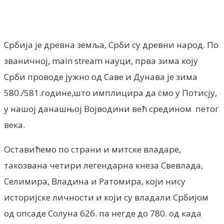
Facebook
X
ReddIt
Email
Pri
Србија је древна земља, Срби су древни народ. По
званичној, main stream науци, прва зима коју
Срби проводе јужно од Саве и Дунава је зима
580./581.године,што имплицира да смо у Потисју,
у нашој данашњој Војводини већ средином петог
века.
Оставићемо по страни и митске владаре,
такозвана четири легендарна кнеза Свевлада,
Селимира, Владина и Ратомира, који нису
историјске личности и који су владали Србијом
од опсаде Солуна 626. па негде до 780. од када