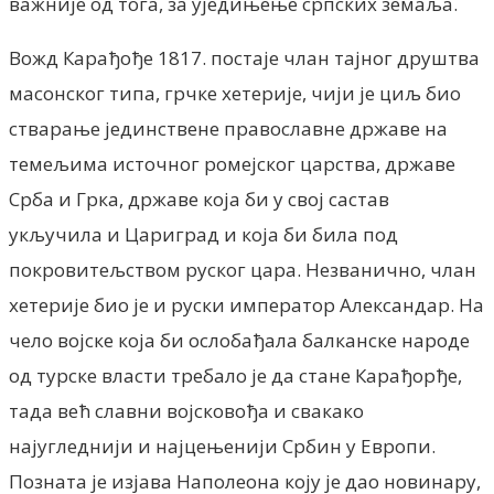
важније од тога, за уједињење српских земаља.
Вожд Карађође 1817. постаје члан тајног друштва
масонског типа, грчке хетерије, чији је циљ био
стварање јединствене православне државе на
темељима источног ромејског царства, државе
Срба и Грка, државе која би у свој састав
укључила и Цариград и која би била под
покровитељством руског цара. Незванично, члан
хетерије био је и руски император Александар. На
чело војске која би ослобађала балканске народе
од турске власти требало је да стане Карађорђе,
тада већ славни војсковођа и свакако
најугледнији и најцењенији Србин у Европи.
Позната је изјава Наполеона коју је дао новинару,