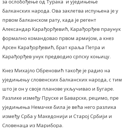
за ослобођење од Турака и уједињење
балканских народа. Ова заклетва испуњена је у
првом балканском рату, када је регент
Александар Карађорђевић, Карађорђев праунук
формално командовао првом армијом, а кнез
Арсен Карађорђевић, брат краља Петра и
Карађорђев унук предводио српску коњицу.
Кнез Михајло Обреновић такође је радио на
уједињењу словенских балканских народа, с тим
што је он у своје планове укључивао и Бугаре.
Разлике између Пруске и Баварске, рецимо, пре
уједињења Немачке била је већа него разлика
између Срба у Македонији и Старој Србији и
Словенаца из Марибора.