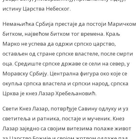
истину Царства Небеског.
Немањићка Србија престаје да постоји Маричком
битком, највећом битком тог времена. Краљ
Марко не успева да одржи српско царство,
остављен од стране српске властеле, после смрти
оца. Средиште српске државе се сели на север, у
Моравску Србију. Централна фигура око које се
окупља српска властела и српски народ, српска
Црква је кнез Лазар Хребељановић.
Свети Кнез Лазар, потврђује Савину одлуку и уз
светитеља и ратника, постаје и мученик. Кнез
Лазар заједно са својим витезима полаже живот
за Царство Божије и својом жртвом одлаже пад