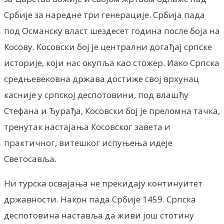
Србије за наредне три генерације. Србија пада
под Османску власт шездесет година после боја на
Косову. Косовски бој је централни догађај српске
историје, који нас окупља као стожер. Иако Српска
средњевековна држава достиже свој врхунац
касније у српској деспотовини, под влашћу
Стефана и Ђурађа, Косовски бој је преломна тачка,
тренутак настајања Косовског завета и
практичног, витешког испуњења идеје
Светосавља.
Ни турска освајања не прекидају континуитет
државности. Након пада Србије 1459. Српска
деспотовина наставља да живи још стотину