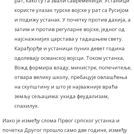
рат, како су га звали савременици. Устаници
користе улазак турске војске у рат са Русијом
и подижу устанак. У почетку против дахија, а
затим и против регуларне војске, једног од
најснажнијих царстава у тадашњем свету.
Карађорђе и устаници пуних девет година
одолевају османској војсци. Током устанка,
Вожд формира владу, министре, попечитеље,
отвара велику школу, пребацује овлашћења
на скупштину и што је најважније враћа
земљу сељацима: укида феудализам,
спахилук.
Иако је између слома Првог српског устанка и
почетка Другог прошло само две године, између