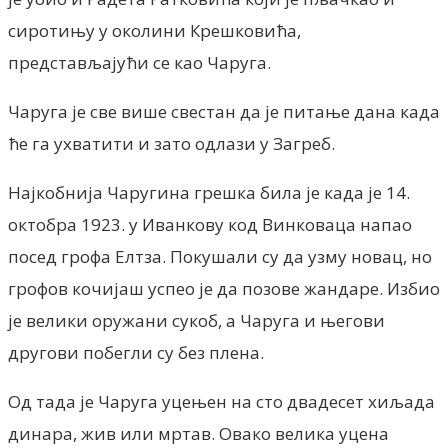
сиротињу у околини Крешковића,
представљајући се као Чаруга.
Чаруга је све више свестан да је питање дана када
ће га ухватити и зато одлази у Загреб.
Најкобнија Чаругина грешка била је када је 14.
октобра 1923. у Иванкову код Винковаца напао
посед грофа Елтза. Покушали су да узму новац, но
грофов кочијаш успео је да позове жандаре. Избио
је велики оружани сукоб, а Чаруга и његови
другови побегли су без плена.
Од тада је Чаруга уцењен на сто двадесет хиљада
динара, жив или мртав. Овако велика уцена