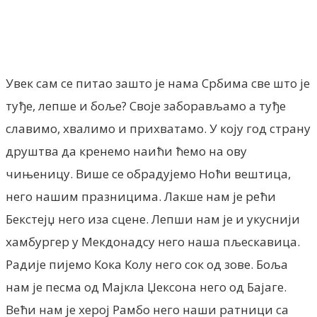
Facebook
X
ReddIt
Email
Pri
Увек сам се питао зашто је нама Србима све што је
туђе, лепше и боље? Своје заборављамо а туђе
славимо, хвалимо и прихватамо. У коју год страну
друштва да кренемо наићи ћемо на ову
чињеницу. Више се обрадујемо Ноћи вештица,
него нашим празницима. Лакше нам је рећи
Бекстејџ него иза сцене. Лепши нам је и укуснији
хамбургер у Мекдонадсу него наша пљескавица.
Радије пијемо Кока Колу него сок од зове. Боља
нам је песма од Мајкла Џексона него од Бајаге.
Већи нам је херој Рамбо него наши ратници са