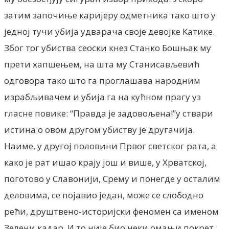
затим започиње каријеру одметника тако што у
једној тучи убија удварача своје девојке Катике.
Због тог убиства сеоски кнез Станко Бошњак му
прети хапшењем, на шта му Станисављевић
одговора тако што га проглашава народним
израбљивачем и убија га на кућном прагу уз
гласне повике: “Правда је задовољена!”у ствари
истина о овом другом убиству је другачија.
Наиме, у другој половини Првог светског рата, а
како је рат ишао крају још и више, у Хрватској,
поготово у Славонији, Срему и понегде у осталим
деловима, се појавио један, може се слободно
рећи, друштвено-историјски феномен са именом
Зелени кадар. И то није био неки омањи покрет,