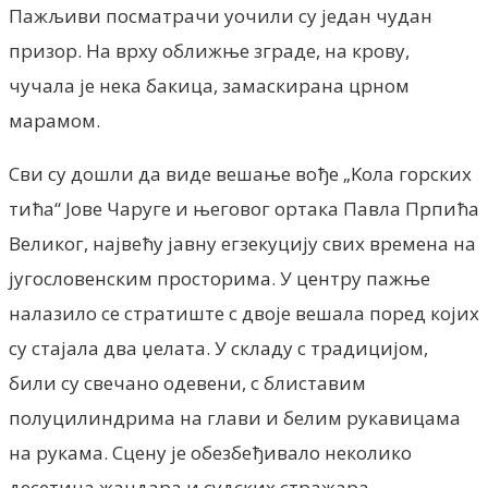
Пажљиви посматрачи уочили су један чудан
призор. На врху оближње зграде, на крову,
чучала је нека бакица, замаскирана црном
марамом.
Сви су дошли да виде вешање вође „Kола горских
тића“ Јове Чаруге и његовог ортака Павла Прпића
Великог, највећу јавну егзекуцију свих времена на
југословенским просторима. У центру пажње
налазило се стратиште с двоје вешала поред којих
су стајала два џелата. У складу с традицијом,
били су свечано одевени, с блиставим
полуцилиндрима на глави и белим рукавицама
на рукама. Сцену је обезбеђивало неколико
десетина жандара и судских стражара.