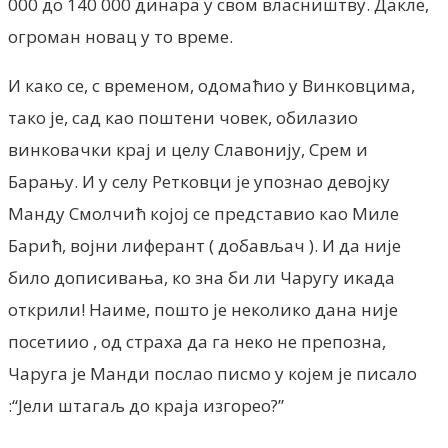
000 до 140 000 динара у свом власништву. Дакле,
огроман новац у то време.
И како се, с временом, одомаћио у Винковцима,
тако је, сад као поштени човек, обилазио
винковачки крај и целу Славонију, Срем и
Барању. И у селу Ретковци је упознао девојку
Манду Смолчић којој се представио као Миле
Барић, војни лиферант ( добављач ). И да није
било дописивања, ко зна би ли Чаругу икада
открили! Наиме, пошто је неколико дана није
посетиио , од страха да га неко не препозна,
Чаруга је Манди послао писмо у којем је писало
:“Јели штагаљ до краја изгорео?”