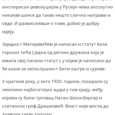
инспирисан револуцијом у Русији нема апсолутно
никакве шансе да такво нешто слично направи и
овде. И размисливши о томе, добио је добру
идеју.
Заједно с Матијевићем је написао и статут Kола
горских тића ( једна од ретких дружина која је
имала свој писани статут ), у којем је написано да
ће казне за непослушност бити оштре и сурове.
У кратком року, у лето 1920. године, похарали су
неколико најбогатијих људи у том крају, међу
којима су били трговац Натан Школсбергер и
слатински гроф Драшковић. Власт није могла да
дозволи такву тортуру.