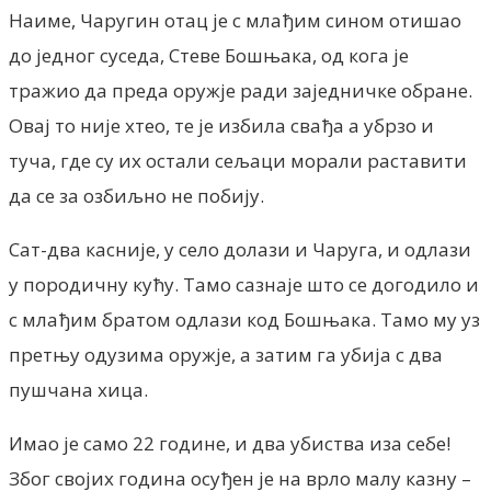
Наиме, Чаругин отац је с млађим сином отишао
до једног суседа, Стеве Бошњака, од кога је
тражио да преда оружје ради заједничке обране.
Овај то није хтео, те је избила свађа а убрзо и
туча, где су их остали сељаци морали раставити
да се за озбиљно не побију.
Сат-два касније, у село долази и Чаруга, и одлази
у породичну кућу. Тамо сазнаје што се догодило и
с млађим братом одлази код Бошњака. Тамо му уз
претњу одузима оружје, а затим га убија с два
пушчана хица.
Имао је само 22 године, и два убиства иза себе!
Због својих година осуђен је на врло малу казну –