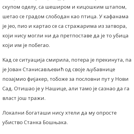
скупом оделу, са шеширом и кицошким штапом,
шетао се градом слободан као птица. У кафанама
је јео, пио и картао се са стражарима из затвора,
који нису могли ни да претпоставе да је то убица
који им је побегао.
Kад се ситуација смирила, потера је прекинута, па
је Јован Станисављевић од своје љубавнице
позајмио фијакер, тобоже за пословни пут у Нови
Сад. Отишао је у Нашице, али тамо је сазнао да га
власт још тражи.
Локални богаташи нису хтели да му опросте
убиство Станка Бошњака.