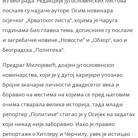
из Београда. Редакције југословенских листова
послале су најјаче ауторе. Осим новинара
осјечког „Хрватског листа“, којима је Чаруга
годинама био главна тема, дописнике су послале
и загребачке новине „Новости“ и „Обзор“, као и
београдска „Политика“.
Предраг Милојевић, доајен југословенског
новинарства, који је у дугој каријери упознао
бројне значајне личности двадесетог века и
боравио на местима на којима се пред његовим
очима стварала велика историја, тада млади
репортер „Политике“ стигао је у Осијек на задатак
који никад није заборавио. Иако је правио
репортаже о Хитлеру и Черчилу, увек је истицао