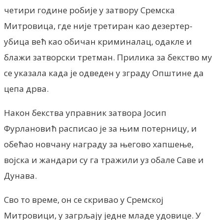
четири године робије у затвору Сремска
Митровица, где није третиран као дезертер-
убица већ као обичан криминалац, одакле и
блажи затворски третман. Прилика за бекство му
се указала када је одведен у зграду Општине да
цепа дрва.
Након бекства управник затвора Јосип
Фурлановић расписао је за њим потерницу, и
обећао новчану награду за његово хапшење,
војска и жандари су га тражили уз обале Саве и
Дунава.
Сво то време, он се скривао у Сремској
Митровици, у загрљају једне младе удовице. У