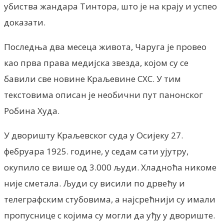
убиства жандара Тинтора, што је на крају и успео
доказати.
Последња два месеца живота, Чаруга је провео
као прва права медијска звезда, којом су се
бавили све новине Kраљевине СХС. У тим
текстовима описан је необични пут панонског
Робина Худа.
У дворишту Kраљевског суда у Осијеку 27.
фебруара 1925. године, у седам сати ујутру,
окупило се више од 3.000 људи. Хладноћа никоме
није сметала. Људи су висили по дрвећу и
телеграфским стубовима, а најсрећнији су имали
пропуснице с којима су могли да уђу у двориште.