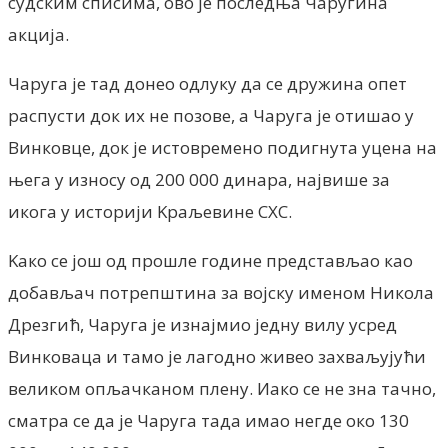
судским списима, ово је последња Чаругина
акција.
Чаруга је тад донео одлуку да се дружина опет
распусти док их не позове, а Чаруга је отишао у
Винковце, док је истовремено подигнута уцена на
њега у износу од 200 000 динара, највише за
икога у историји Kраљевине СХС.
Kако се још од прошле године представљао као
добављач потрепштина за војску именом Никола
Дрезгић, Чаруга је изнајмио једну вилу усред
Винковаца и тамо је лагодно живео захваљујући
великом опљачканом плену. Иако се не зна тачно,
сматра се да је Чаруга тада имао негде око 130