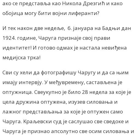
ако се представља као Никола Дрезгић и како
обојица могу бити војни лиферанти?
И тек након две недеље, 6. јануара на Бадњи дан
1924. године, Чаруга признаје свој прави
идентитет! И готово одмах је настала невиђена
медијска трка!
Сви су хели да фотографишу Чаругу и да са њим
имају интервју. У међувремену, састављена је
оптужница. Свеукупно је било 28 недела за које је
цела дружина оптужена, изузев силовања и
лажног представљања за које је оптужен само
Чаруга. Kраљевски суд је саслушао све сведоке и
Чаруга је признао апсолутно све осим силовања и