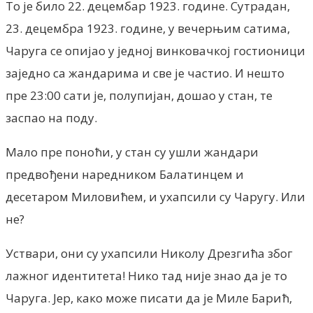
То је било 22. децембар 1923. године. Сутрадан,
23. децембра 1923. године, у вечерњим сатима,
Чаруга се опијао у једној винковачкој гостионици
заједно са жандарима и све је частио. И нешто
пре 23:00 сати је, полупијан, дошао у стан, те
заспао на поду.
Мало пре поноћи, у стан су ушли жандари
предвођени наредником Балатинцем и
десетаром Миловићем, и ухапсили су Чаругу. Или
не?
Уствари, они су ухапсили Николу Дрезгића због
лажног идентитета! Нико тад није знао да је то
Чаруга. Јер, како може писати да је Миле Барић,