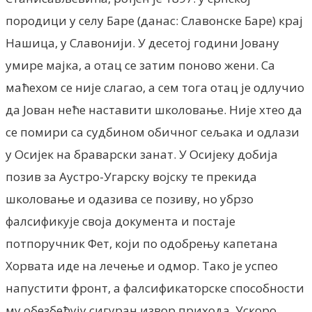
породици у селу Баре (данас: Славонске Баре) крај
Нашица, у Славонији. У десетој години Јовану
умире мајка, а отац се затим поново жени. Са
маћехом се није слагао, а сем тога отац је одлучио
да Јован неће наставити школовање. Није хтео да
се помири са судбином обичног сељака и одлази
у Осијек на браварски занат. У Осијеку добија
позив за Аустро-Угарску војску те прекида
школовање и одазива се позиву, но убрзо
фалсификује своја документа и постаје
потпоручник Фет, који по одобрењу капетана
Хорвата иде на лечење и одмор. Тако је успео
напустити фронт, а фалсификаторске способности
му обезбеђују сигуран извор прихода. Ускоро