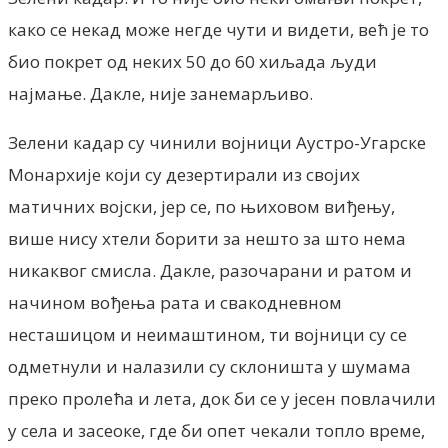
како се некад може негде чути и видети, већ је то
био покрет од неких 50 до 60 хиљада људи
најмање. Дакле, није занемарљиво.
Зелени кадар су чинили војници Аустро-Угарске
Монархије који су дезертирали из својих
матичних војски, јер се, по њиховом виђењу,
више нису хтели борити за нешто за што нема
никаквог смисла. Дакле, разочарани и ратом и
начином вођења рата и свакодневном
несташицом и неимаштином, ти војници су се
одметнули и налазили су склоништа у шумама
преко пролећа и лета, док би се у јесен повлачили
у села и засеоке, где би опет чекали топло време,