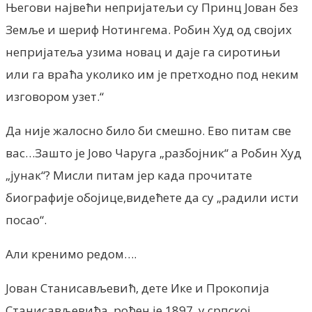
Његови највећи непријатељи су Принц Јован без
Земље и шериф Нотингема. Робин Худ од својих
непријатеља узима новац и даје га сиротињи
или га враћа уколико им је претходно под неким
изговором узет.“
Да није жалосно било би смешно. Ево питам све
вас…Зашто је Јово Чаруга „разбојник“ а Робин Худ
„јунак“? Мисли питам јер када прочитате
биографије обојице,видећете да су „радили исти
посао“.
Али кренимо редом….
Јован Станисављевић, дете Ике и Прокопија
Станисављевића, рођен је 1897. у српској