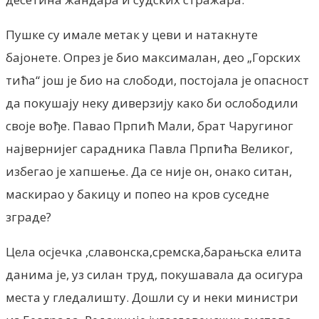
Пушке су имале метак у цеви и натакнуте
бајонете. Опрез је био максималан, део „Горских
тића“ још је био на слободи, постојала је опасност
да покушају неку диверзију како би ослободили
своје вође. Павао Прпић Мали, брат Чаругиног
највернијег сарадника Павла Прпића Великог,
избегао је хапшење. Да се није он, онако ситан,
маскирао у бакицу и попео на кров суседне
зграде?
Цела осјечка ,славонска,сремска,барањска елита
данима је, уз силан труд, покушавала да осигура
места у гледалишту. Дошли су и неки министри