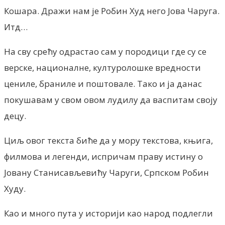
Кошара. Дражи нам је Робин Худ него Јова Чаруга.
Итд…
На сву срећу одрастао сам у породици где су се
верске, националне, културолошке вредности
цениле, браниле и поштовале. Тако и ја данас
покушавам у свом овом лудилу да васпитам своју
децу.
Циљ овог текста биће да у мору текстова, књига,
филмова и легенди, испричам праву истину о
Јовану Станисављевићу Чаруги, Српском Робин
Худу.
Као и много пута у историји као народ подлегли