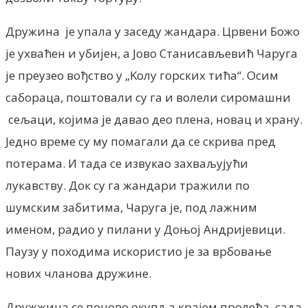
Дружина је упала у заседу жандара. Црвени Божо
је ухваћен и убијен, а Јово Станисављевић Чаруга
је преузео вођство у „Kолу горских тића“. Осим
сабораца, поштовали су га и волели сиромашни
сељаци, којима је давао део плена, новац и храну.
Једно време су му помагали да се скрива пред
потерама. И тада се извукао захваљујући
лукавству. Док су га жандари тражили по
шумским забитима, Чаруга је, под лажним
именом, радио у пилани у Доњој Андријевици.
Паузу у походима искористио је за врбовање
нових чланова дружине.
Дружжина се поново окупља крајем пролећа, сада