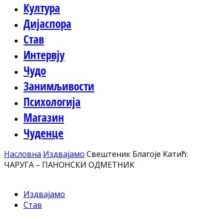
Култура
Дијаспора
Став
Интервју
Чудо
Занимљивости
Психологија
Магазин
Чуденце
Насловна
Издвајамо
Свештеник Благоје Катић:
ЧАРУГА – ПАНОНСКИ ОДМЕТНИК
Издвајамо
Став