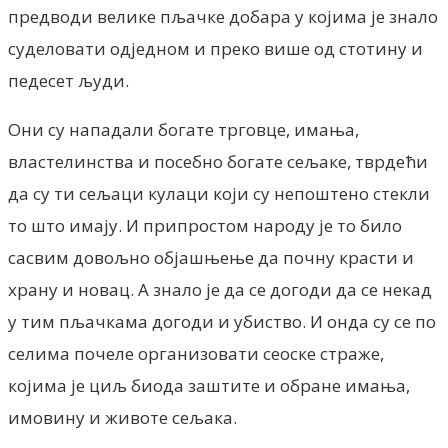
предводи велике пљачке добара у којима је знало
суделовати одједном и преко више од стотину и
педесет људи.
Они су нападали богате трговце, имања,
властелинства и посебно богате сељаке, тврдећи
да су ти сељаци кулаци који су непоштено стекли
то што имају. И припростом народу је то било
сасвим довољно објашњење да почну красти и
храну и новац. А знало је да се догоди да се некад
у тим пљачкама догоди и убиство. И онда су се по
селима почеле организовати сеоске страже,
којима је циљ биода заштите и обране имања,
имовину и животе сељака.