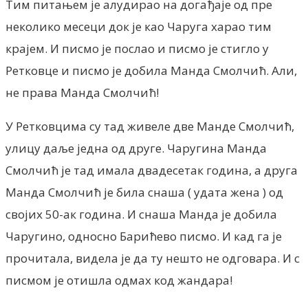
Тим питањем је алудирао на догађаје од пре
неколико месеци док је као Чаруга харао тим
крајем. И писмо је послао и писмо је стигло у
Ретковце и писмо је добила Манда Смолчић. Али,
не права Манда Смолчић!
У Ретковцима су тад живеле две Манде Смолчић,
улицу даље једна од друге. Чаругина Манда
Смолчић је тад имала двадесетак година, а друга
Манда Смолчић је била снаша ( удата жена ) од
својих 50-ак година. И снаша Манда је добила
Чаругино, односно Барићево писмо. И кад га је
прочитала, видела је да ту нешто не одговара. И с
писмом је отишла одмах код жандара!