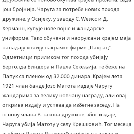
још бројнија. Чаруга за потребе нових похода
дружине, у Осијеку, у заводу С. Wеисс и Д.
Херманн, купује нове војне и жандарске
униформе. Тако обучени и наоружани крајем маја
нападају кочију пакрачке фирме „Пакрац“.
Одметници приликом тог похода убијају
Бертолда Биндера и Павла Секељија, те беже на
Папук са пленом од 32.000 динара. Крајем лета
1921.члан банде Јозо Матота издаје Чаругу
жандарима за велику новчану награду, али овај
открива издају и успева да избегне заседу. На
основу члана 8. закона дружине, због издаје,
Чаруга убија Матоту у селу Крешковић. Тог месеца
је убио и Радета Ратковића који је пљачкао и