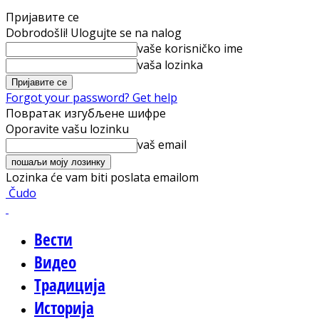
Пријавите се
Dobrodošli! Ulogujte se na nalog
vaše korisničko ime
vaša lozinka
Forgot your password? Get help
Повратак изгубљене шифре
Oporavite vašu lozinku
vaš email
Lozinka će vam biti poslata emailom
Čudo
Вести
Видео
Традиција
Историја