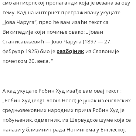
смо антисрпској пропаганди која је везана за ову
тему. Кад на интернет претраживачу укуцате
„Јова Чаруга“, прво ће вам изаћи текст са
Википедије који почиње овако: „ Јован
Станисављевић — Јово Чаруга (1897 — 27.
фебруар 1925) био је
разбојник
из Славоније
почетком 20. века. “
А кад укуцате Робин Худ изађе вам овај текст :
„Робин Худ (engl. Robin Hood) је јунак из енглеских
средњовековних народних прича.Робин Худ је
побуњеник, одметник, из Шервудске шуме која се
налази у близини града Нотингема у Енглеској.