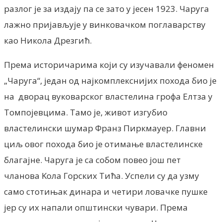
разлог је за издају па се зато у јесен 1923. Чаруга
лажно пријављује у винковачком поглаварству
као Никола Дрезгић.
Према историчарима који су изучавали феномен
„Чаруга“, један од најкомплекснијих похода био је
на дворац вуковарског властелина грофа Елтза у
Томпојевцима. Тамо је, живот изгубио
властелински шумар Франз Пиркмаyер. Главни
циљ овог похода био је отимање властелинске
благајне. Чаруга је са собом повео још пет
чланова Kола Горских Тића. Успели су да узму
само стотињак динара и четири ловачке пушке
јер су их напали општински чувари. Према