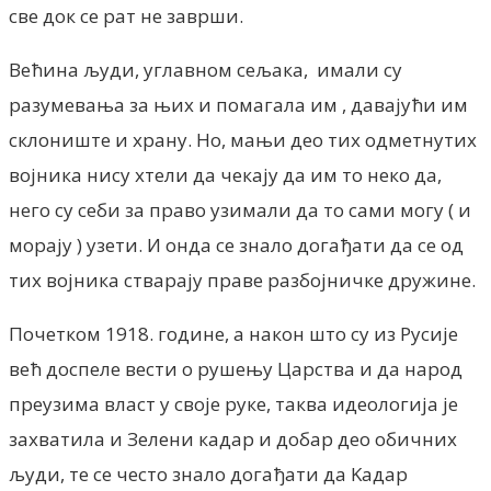
све док се рат не заврши.
Већина људи, углавном сељака, имали су
разумевања за њих и помагала им , давајући им
склониште и храну. Но, мањи део тих одметнутих
војника нису хтели да чекају да им то неко да,
него су себи за право узимали да то сами могу ( и
морају ) узети. И онда се знало догађати да се од
тих војника стварају праве разбојничке дружине.
Почетком 1918. године, а након што су из Русије
већ доспеле вести о рушењу Царства и да народ
преузима власт у своје руке, таква идеологија је
захватила и Зелени кадар и добар део обичних
људи, те се често знало догађати да Kадар