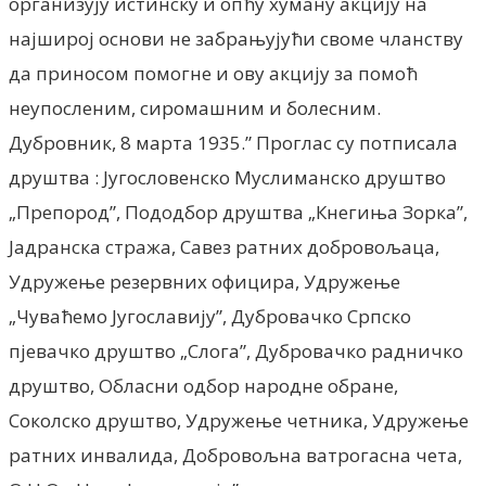
организују истинску и опћу хуману акцију на
најширој основи не забрањујући своме чланству
да приносом помогне и ову акцију за помоћ
неупосленим, сиромашним и болесним.
Дубровник, 8 марта 1935.” Проглас су потписала
друштва : Југословенско Муслиманско друштво
„Препород”, Пододбор друштва „Кнегиња Зорка”,
Јадранска стража, Савез ратних добровољаца,
Удружење резервних официра, Удружење
„Чуваћемо Југославију”, Дубровачко Српско
пјевачко друштво „Слога”, Дубровачко радничко
друштво, Обласни одбор народне обране,
Соколско друштво, Удружење четника, Удружење
ратних инвалида, Добровољна ватрогасна чета,