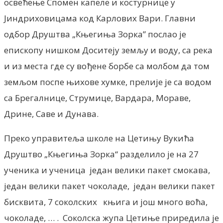
освећење Спомен капеле и костурнице у
Јиндриховицама код Карлових Вари. Главни
одбор Друштва „Књегиња Зорка” послао је
епископу нишком Доситеју земљу и воду, са река
и из места где су вођене борбе са молбом да том
земљом поспе њихове хумке, прелије је са водом
са Брегалнице, Струмице, Вардара, Мораве,
Дрине, Саве и Дунава.
Преко управитеља школе на Цетињу Вукића
Друштво „Књегиња Зорка“ разделило је на 27
ученика и ученица један велики пакет смокава,
један велики пакет чоколаде, један велики пакет
бисквита, 7 соколских књига и још много воћа,
чоколаде, … . Соколска жупа Цетиње приредила је