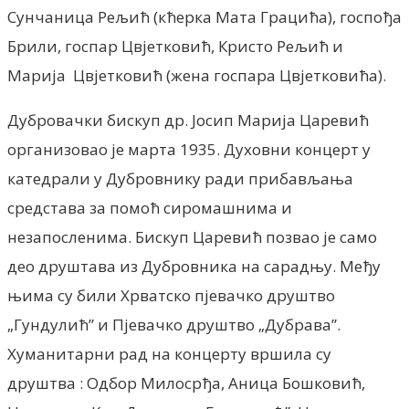
Сунчаница Рељић (кћерка Мата Грацића), госпођа
Брили, госпар Цвјетковић, Кристо Рељић и
Марија Цвјетковић (жена госпара Цвјетковића).
Дубровачки бискуп др. Јосип Марија Царевић
организовао је марта 1935. Духовни концерт у
катедрали у Дубровнику ради прибављања
средстава за помоћ сиромашнима и
незапосленима. Бискуп Царевић позвао је само
део друштава из Дубровника на сарадњу. Међу
њима су били Хрватско пјевачко друштво
„Гундулић” и Пјевачко друштво „Дубрава”.
Хуманитарни рад на концерту вршила су
друштва : Одбор Милосрђа, Аница Бошковић,