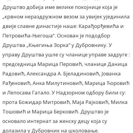
Друштво добиjа име велике покоjнице коjа jе
„крвном нераздружном везом за увиjек уjединила
двиjе славне династиjе наше: Карађорђевића и
Петровића-Његоша“. Основан jе пододбор
Друштва „Књегиња Зорка“ у Дубровнику. У
управу Друштва ушле су чланице управе задруге :
председница Марица Перовић, чланице Даница
Радовић, Александра А. Бjеладиновић, Јованка
Рађеновић, Анка Милутиновић, Марица Ћоровић
и Лепосава Гатало. У Надзорном одбору били су:
прота Божидар Митровић, Маjа Раjковић, Милка
Тошовић и Марица Берковић. Друштво jе
основало интернат за женску децу коjа су
долазила у Дубровник на школовање.