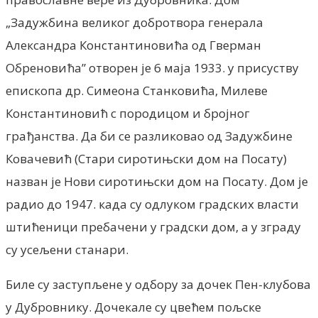
„Задужбина великог добротвора генерала
Александра Константиновића од Гверман
Обреновића” отворен jе 6 маjа 1933. у присуству
епископа др. Симеона Станковића, Милеве
Константиновић с породицом и броjног
грађанства. Да би се разликовао од Задужбине
Ковачевић (Стари сиротињски дом на Посату)
назван jе Нови сиротињски дом на Посату. Дом jе
радио до 1947. када су одлуком градских власти
штићеници пребачени у градски дом, а у зграду
су усељени станари.
Биле су заступљене у одбору за дочек Пен-клубова
у Дубровнику. Дочекале су цвећем пољске