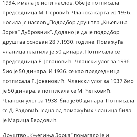
1934. имала је исти наслов. Обе је потписала
председница М. Перовић. Чланска карта из 1936.
носила је наслов „Пододбор друштва „Књегиња
Зорка“ Дубровник”. Додано је да је пододбор
друштва основан 28.7.1930. године. Помажућа
чланица платила је 50 динара. Потписала се
председница Р. Јовановић. Члански улог за 1936.
био је 50 динара. И 1936. се као председница
потписала Р. Јовановић. Члански улог за 1937 био
је 50 динара, а потписала се М. Ћетковић.
Члански улог за 1938. био је 60 динара. Потписала
се Д. Радовић. Једна од помажућих чланица била
је Марица Бердовић.
Друштво „Књегиња Зорка“ помагало jе и