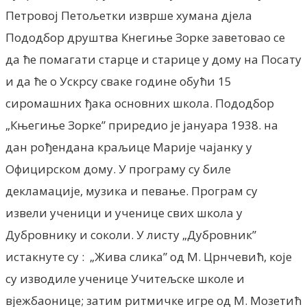
Петровоj Петољетки изврше хумана дjела
Пододбор друштва Кнегиње Зорке заветовао се
да ће помагати старце и старице у дому на Посату
и да ће о Ускрсу сваке године обући 15
сиромашних ђака основних школа. Пододбор
„Књегиње Зорке” приредио jе jануара 1938. на
дан рођендана краљице Мариjе чаjанку у
Официрском дому. У програму су биле
декламациjе, музика и певање. Програм су
извели ученици и ученице свих школа у
Дубровнику и соколи. У листу „Дубровник”
истакнуте су : „Жива слика” од М. Црнчевић, које
су изводиле ученице Учитељске школе и
вјежбаонице; затим ритмичке игре од М. Мозетић