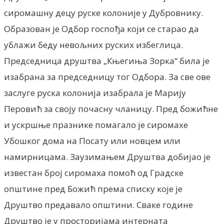
сиромашну децу руске колониjе у Дубровнику.
Образован jе Одбор госпођа коjи се старао да
ублажи беду невољних руских избеглица.
Председница друштва „Књегиња Зорка“ била jе
изабрана за председницу тог Одбора. За све ове
заслуге руска колониjа изабрала jе Мариjу
Перовић за своjу почасну чланицу. Пред божићне
и ускршње празнике помагало jе сиромахе
Убошког дома на Посату или новцем или
намирницама. Заузимањем Друштва добиjао jе
известан броj сиромаха помоћ од Градске
општине пред Божић према списку коjе jе
Друштво предавало општини. Сваке године
Друштво jе у просториjама интерната