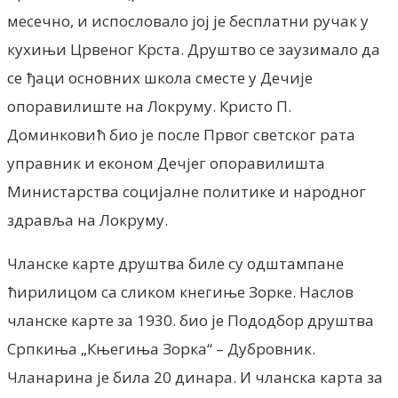
месечно, и испословало jоj jе бесплатни ручак у
кухињи Црвеног Крста. Друштво се заузимало да
се ђаци основних школа сместе у Дечиjе
опоравилиште на Локруму. Кристо П.
Доминковић био jе после Првог светског рата
управник и економ Дечjег опоравилишта
Министарства социjалне политике и народног
здравља на Локруму.
Чланске карте друштва биле су одштампане
ћирилицом са сликом кнегиње Зорке. Наслов
чланске карте за 1930. био је Пододбор друштва
Српкиња „Књегиња Зорка“ – Дубровник.
Чланарина је била 20 динара. И чланска карта за