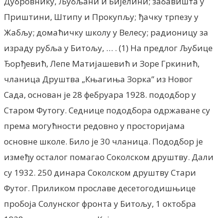
Дубровнику, Љубљани и Бијелини; забавишта у
Приштини, Штипу и Прокупљу; ђачку трпезу у
Жабљу; домаћичку школу у Велесу; радионицу за
израду рубља у Битољу, … . (1) На предлог Љубице
Ђорђевић, Лепе Матијашевић и Зоре Гркинић,
чланица Друштва „Књагиња Зорка” из Новог
Сада, основан је 28 фебруара 1928. пододбор у
Старом Футогу. Седнице пододбора одржаване су
према могућности редовно у просторијама
основне школе. Било је 30 чланица. Пододбор је
између осталог помагао Соколском друштву. Дали
су 1932. 250 динара Соколском друштву Стари
Футог. Приликом прославе десетогодишњице
пробоја Солунског фронта у Битољу, 1 октобра