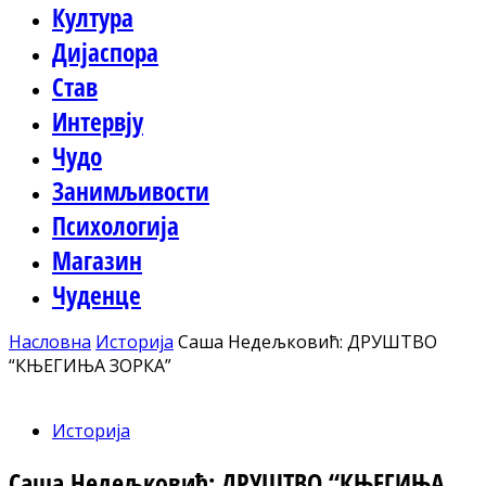
Култура
Дијаспора
Став
Интервју
Чудо
Занимљивости
Психологија
Магазин
Чуденце
Насловна
Историја
Саша Недељковић: ДРУШТВО
“КЊЕГИЊА ЗОРКА”
Историја
Саша Недељковић: ДРУШТВО “КЊЕГИЊА