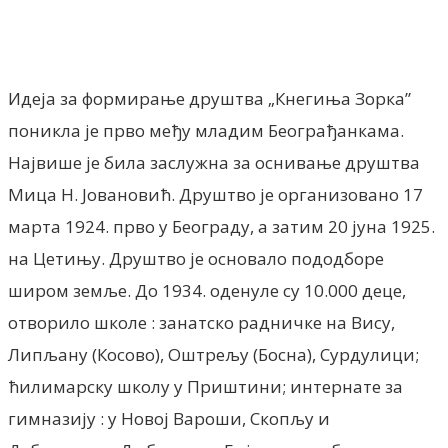
Идеја за формирање друштва „Кнегиња Зорка”
поникла је прво међу младим Београђанкама.
Највише је била заслужна за оснивање друштва
Мица Н. Јовановић. Друштво је организовано 17
марта 1924. прво у Београду, а затим 20 јуна 1925.
на Цетињу. Друштво је основало пододборе
широм земље. До 1934. оденуле су 10.000 деце,
отворило школе : занатско радничке на Вису,
Липљану (Косово), Оштрељу (Босна), Сурдулици;
ћилимарску школу у Приштини; интернате за
гимназију : у Новој Вароши, Скопљу и