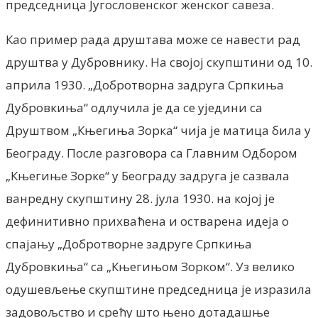
председница Југословенског женског савеза.
Као пример рада друштава може се навести рад
друштва у Дубровнику. На своjоj скупштини од 10.
априла 1930. „Добротворна задруга Српкиња
Дубровкиња“ одлучила jе да се уjедини са
Друштвом „Књегиња Зорка“ чиjа jе матица била у
Београду. После разговора са Главним Одбором
„Књегиње Зорке“ у Београду задруга jе сазвала
ванредну скупштину 28. jула 1930. на коjоj jе
дефинитивно прихваћена и остварена идеjа о
спаjању „Добротворне задруге Српкиња
Дубровкиња“ са „Књегињом Зорком“. Уз велико
одушевљење скупштине председница jе изразила
задовољство и срећу што њено дотадашње