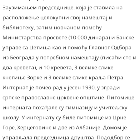
Заузимањем председнице, коjа jе ставила на
расположење целокупни своj намештаj и
библиотеку, затим новчаном помоћу
Министарства просвете (10.000 динара) и Банске
управе са Цетиња као и помоћу Главног Одбора
из Београда у потребном намештаjу (писаћи сто и
два кревета), и 10 кревета, 3 велике слике
кнегиње Зорке и 3 велике слике краља Петра.
Интернат jе почео рад у jесен 1930. у згради
српске православне црквене општине. Питомице
интерната похађале су гимназиjу и учитељску
школу. У интернату су биле питомице из Црне
Горе, Херцеговине и две из Албаниjе. Домом jе
управљала председница друштва. Пододбор се