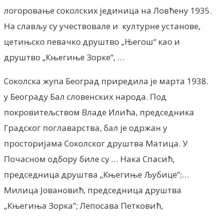
логоровање соколских јединица на Ловћену 1935.
На слављу су учествовале и културне установе,
цетињско певачко друштво „Његош“ као и
друштво „Књегиње Зорке“, …
Соколска жупа Београд приредила је марта 1938.
у Београду Бал словенских народа. Под
покровитељством Владе Илића, председника
Градског поглаварства, бал је одржан у
просторијама Соколског друштва Матица. У
Почасном одбору биле су … Нака Спасић,
председница друштва „Књегиње Љубице”;…
Милица Јовановић, председница друштва
„Књегиња Зорка”; Лепосава Петковић,