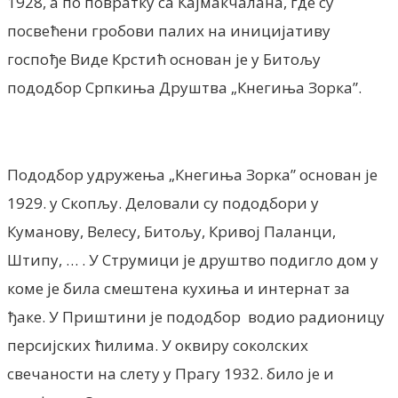
1928, а по повратку са Кајмакчалана, где су
посвећени гробови палих на иницијативу
госпође Виде Крстић основан је у Битољу
пододбор Српкиња Друштва „Кнегиња Зорка”.
Пододбор удружења „Кнегиња Зорка” основан је
1929. у Скопљу. Деловали су пододбори у
Куманову, Велесу, Битољу, Кривој Паланци,
Штипу, … . У Струмици је друштво подигло дом у
коме је била смештена кухиња и интернат за
ђаке. У Приштини је пододбор водио радионицу
персијских ћилима. У оквиру соколских
свечаности на слету у Прагу 1932. било је и