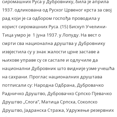
сиромашних Руса у Дубровнику, била jе априла
1937. одликована од Руског Црвеног крста за своj
рад коjи jе са одбором госпођа проводила у
корист сиромашних Руса. (15) Бискуп Учелини-
Тица умро је 1 јуна 1937. у Лопуду. На вест о
смрти сва национална друштва у Дубровнику
извјестила су у знак жалости црне заставе а
њихове управе су се састале и одлучиле да
национални Дубровник што видније узме учешћа
на сахрани. Проглас националних друштава
потписали су: Народна Одбрана, Дубровачко
Радничко Друштво, Дубровачко Српско Пјевачко
Друштво „Слога”, Матица Српска, Соколско
Друштво, Јадранска Стража, Удружење резервних