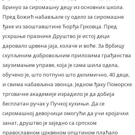
бринуо за сиромашну децу из основних школа.
Пред Божић набављале су одело за сиромашне
ђаке из заоштавштине Ђорђа Грковца. Пред
ускршње празнике Друштво jе истоj деци
даровало црвена jаjа, колаче и воће. За Врбицу
скупљеним добровољним прилозима грађанства
заузимањем управе, коjа jе сама шила одела,
обучено jе, што потпуно што делимично, 40 деце,
и свима набављена звонца. Једном ђаку Поморске
трговачке академиjе израдило jе да добиjа
бесплатан ручак у Пучкоj кухињи. Да се
сиромашноj девоjчици омогући да учи кроjачки
занат, друштво jе заjедно са српском
православном црквеном општином плаћало