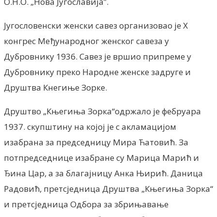
О.Н.О. „Нова Југославија”.
Југословенски женски савез организовао је X
конгрес Међународног женског савеза у
Дубровнику 1936. Савез је вршио припреме у
Дубровнику преко Народне женске задруге и
Друштва Кнегиње Зорке.
Друштво „Књегиња Зорка“одржало jе фебруара
1937. скупштину на коjоj jе с акламациjом
изабрана за председницу Мира Ћатовић. За
потпредседнице изабране су Марица Марић и
Ђина Цар, а за благаjницу Анка Њирић. Даница
Радовић, претсjедница Друштва „Књегиња Зорка“
и претсjедница Одбора за збрињавање