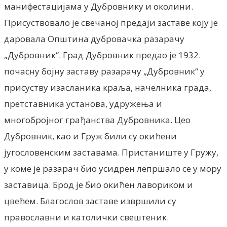
манифестациjама у Дубровнику и околини.
Присуствовало jе свечаноj предаjи заставе коjу jе
даровала Општина дубровачка разарачу
„Дубровник“. Град Дубровник предао jе 1932.
почасну боjну заставу разарачу „Дубровник“ у
присуству изасланика краља, начелника града,
претставника установа, удружења и
многоброjног грађанства Дубровника. Цео
Дубровник, као и Груж били су окићени
jугословенским заставама. Пристаниште у Гружу,
у коме jе разарач био усидрен лепршало се у мору
заставица. Брод jе био окићен лавориком и
цвећем. Благослов заставе извршили су
православни и католички свештеник.