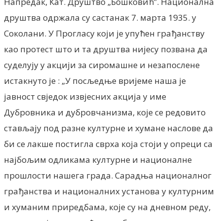
Напредак, Кат. Друштво „Бошковић”. Национална
друштва одржала су састанак 7. марта 1935. у
Соколани. У Прогласу који је упућен грађанству
као протест што и та друштва нијесу позвана да
суделују у акцији за сиромашне и незапослене
истакнуто је : „У посљедње вријеме наша је
јавност свједок извјесних акција у име
Дубровника и дубровчанизма, које се редовито
стављају под разне културне и хумане наслове да
би се лакше постигла сврха која стоји у опреци са
најбољим одликама културне и националне
прошлости нашега града. Сарадња националног
грађанства и националних установа у културним
и хуманим приредбама, које су на дневном реду,