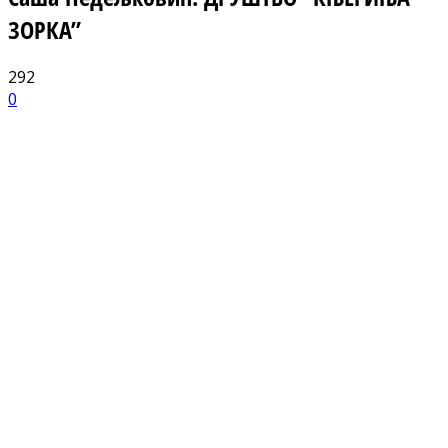
ЗОРКА”
292
0
Facebook
X
ReddIt
Email
Pri