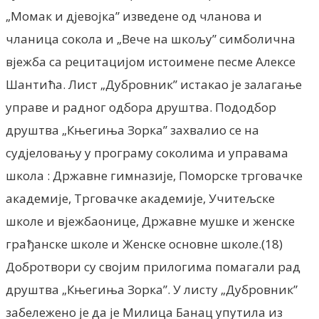
„Момак и дјевојка” изведене од чланова и
чланица сокола и „Вече на шкољу” симболична
вјежба са рецитацијом истоимене песме Алексе
Шантића. Лист „Дубровник” истакао jе залагање
управе и радног одбора друштва. Пододбор
друштва „Књегиња Зорка” захвалио се на
судјеловању у програму соколима и управама
школа : Државне гимназије, Поморске трговачке
академије, Трговачке академије, Учитељске
школе и вјежбаонице, Државне мушке и женске
грађанске школе и Женске основне школе.(18)
Добротвори су својим прилогима помагали рад
друштва „Књегиња Зорка”. У листу „Дубровник”
забележено је да је Милица Банац упутила из