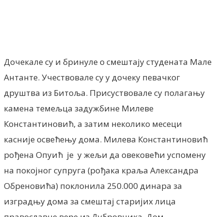
Дочекале су и бринуле о смештаjу студената Мале
Антанте. Учествовале су у дочеку певачког
друштва из Битоља. Присуствовале су полагању
камена темељца задужбине Милеве
Константиновић, а затим неколико месеци
касниjе освећењу дома. Милева Константиновић
рођена Опуић је у жељи да овековећи успомену
на покоjног супруга (рођака краља Александра
Обреновића) поклонила 250.000 динара за
изградњу дома за смештаj стариjих лица
православне вере из Дубровника. Дом