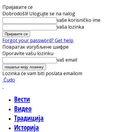
Пријавите се
Dobrodošli! Ulogujte se na nalog
vaše korisničko ime
vaša lozinka
Forgot your password? Get help
Повратак изгубљене шифре
Oporavite vašu lozinku
vaš email
Lozinka će vam biti poslata emailom
Čudo
Вести
Видео
Традиција
Историја