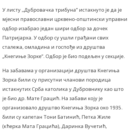
У листу ,,Дубровачка трибуна” истакнуто jе да jе
мjесни православни црквено-општински управни
одбор изабрао jедан шири одбор за дочек
Патриjарха. У одбор су ушли грађани свих
сталежа, омладина и госпође из друштва
„Кнегиње Зорке”. Одбор jе био подељен у секциjе.
На забавама у организацији друштва Кнегиња
Зорка били су присутни чланови породица
истакнутих Срба католика у Дубровнику као што
је био др. Мате Грацић. На забави коју је
организовало друштво Кнегиња Зорка око 1935.
били су капетан Тони Батинић, Петка Жиле
(кћерка Мата Грацића), Даринка Вучетић,