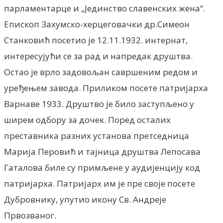
парламентарце и „Јединство славенских жена“.
Епископ Захумско-херцеговачки др.Симеон
Станковић посетио jе 12.11.1932. интернат,
интересуjући се за рад и напредак друштва.
Остао jе врло задовољан савршеним редом и
уређењем завода. Приликом посете патриjарха
Варнаве 1933. Друштво jе било заступљено у
ширем одбору за дочек. Поред осталих
преставника разних установа претседница
Мариjа Перовић и таjница друштва Лепосава
Гаталова биле су примљене у аудиjенциjу код
патриjарха. Патриjарх им jе пре своjе посете
Дубровнику, упутио икону Св. Андреjе
Првозваног.