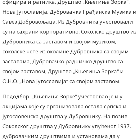
официра и ратника, Друштво „Књегиња Зорка”,
Нова Југославија, Дубровачка Грађанска Музика и
Савез Добровољаца. Из Дубровника учествовали
су на сахрани корпоративно: Соколско друштво из
Дубровника са заставом и својом музиком,
соколске чете из околине Дубровника са својим
заставама, Дубровачко радничко друштво са
својом заставом, Друштво „Књегиња Зорка“ и
О.Н.О. „Нова Југославија“ са својом заставом.
Пододбор „Књегиње Зорке” учествовао је и у
акцијама које су организовала остала српска и
југословенска друштва у Дубровнику. На позив
Соколског друштва у Дубровнику упућеног 1937.
дубровачким друштвима и установама да у