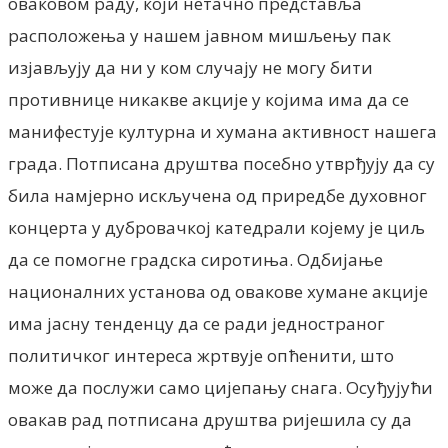
оваковом раду, који нетачно представља
расположења у нашем јавном мишљењу пак
изјављују да ни у ком случају не могу бити
противнице никакве акције у којима има да се
манифестује културна и хумана активност нашега
града. Потписана друштва посебно утврђују да су
била намјерно искључена од приредбе духовног
концерта у дубровачкој катедрали којему је циљ
да се помогне градска сиротиња. Одбијање
националних установа од овакове хумане акције
има јасну тенденцу да се ради једностраног
политичког интереса жртвује опћенити, што
може да послужи само цијепању снага. Осуђујући
овакав рад потписана друштва ријешила су да