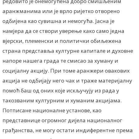
редовито је онемогућена добро смишљеним
аранжманима или је врло ријетко отворено
одбијена као сувишна и немогућа. Јасна је
намјера да се створи уверење како само једна
вјерски, племенски и политички обиљежена
страна представља културне капитале и духовне
напоре нашега града те смисао за хуману и
социјалну акцију. При томе аранжери овакових
акција не одбијају него чак и траже материјалну
помоћ баш од оних које искључују из рада у
такозваним културним и хуманим акцијама.
Потписане националне установе, као
представнице огромног дијела националног
грађанства, не могу остати индиферентне према