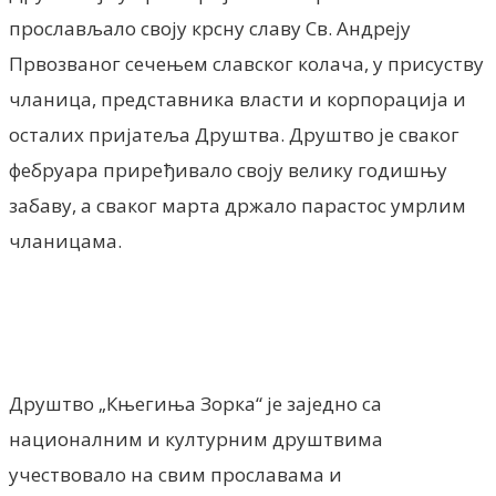
прослављало своjу крсну славу Св. Андреjу
Првозваног сечењем славског колача, у присуству
чланица, представника власти и корпорациjа и
осталих приjатеља Друштва. Друштво jе сваког
фебруара приређивало своjу велику годишњу
забаву, а сваког марта држало парастос умрлим
чланицама.
Друштво „Књегиња Зорка“ jе заjедно са
националним и културним друштвима
учествовало на свим прославама и