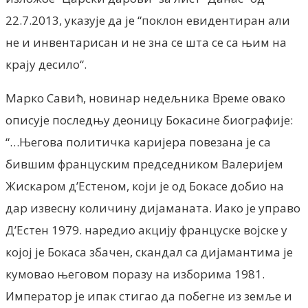
22.7.2013, указује да је “поклон евидентиран али
не и инвентарисан и не зна се шта се са њим на
крају десило“.
Марко Савић, новинар недељника Време овако
описује последњу деоницу Бокасине биографије:
“…Његова политичка каријера повезана је са
бившим француским председником Валеријем
Жискаром д’Естеном, који је од Бокасе добио на
дар извесну количину дијаманата. Иако је управо
Д’Естен 1979. наредио акцију француске војске у
којој је Бокаса збачен, скандал са дијамантима је
кумовао његовом поразу на изборима 1981.
Император је ипак стигао да побегне из земље и