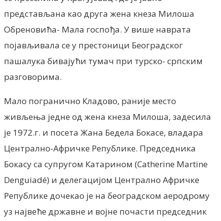
представљана као друга жена кнеза Милоша
Обреновића- Мала госпођа. У више наврата
појављивала се у престоници Београдског
пашалука бивајући тумач при турско- српским
разговорима.
Мало погранично Кладово, раније место
живљења једне од жена кнеза Милоша, задесила
је 1972.г. и посета Жана Бедела Бокасе, владара
Централно-Афричке Републике. Председника
Бокасу са супругом Катарином (Catherine Martine
Denguiadé) и делегацијом Централно Афричке
Републике дочекао је на београдском аеродрому
уз највеће државне и војне почасти председник