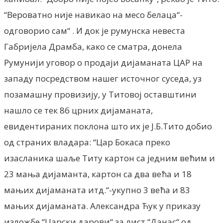
“Вероватно није навикао на месо белаца“-
одговорио сам“ . И док је румунска невеста
Габријела Драмба, како се сматра, донела
Румунији уговор о продаји дијаманата ЦАР на
западу посредством нашег источног суседа, уз
позамашну провизију, у Титовој оставштини
нашло се тек 86 црних дијаманата,
евидентираних поклона што их је Ј.Б.Тито добио
од страних владара: “Цар Бокаса преко
изасланика шаље Титу картон са једним већим и
23 мања дијаманта, картон са два већа и 18
мањих дијаманата итд.“-укупно 3 већа и 83
мањих дијаманата. Александра Ћук у приказу
изложбе “Царски дарови“ за лист “Данас“ од