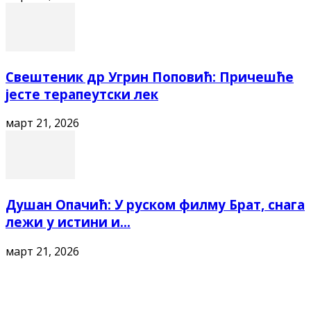
Свештеник др Угрин Поповић: Причешће
јесте терапеутски лек
март 21, 2026
Душан Опачић: У руском филму Брат, снага
лежи у истини и...
март 21, 2026