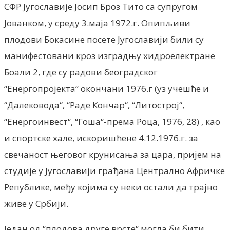
СФР Југославије Јосип Броз Тито са супругом
Јованком, у среду 3.маја 1972.г. Опипљиви
плодови Бокасине посете Југославији били су
манифестовани кроз изградњу хидроелектране
Боали 2, где су радови београдског
“Енергопројекта“ окончани 1976.г (уз учешће и
“Далековода“, “Раде Кончар“, “Литострој“,
“Енергоинвест“, “Гоша“-према Роца, 1976, 28) , као
и спортске хале, искоришћене 4.12.1976.г. за
свечаност његовог крунисања за цара, пријем на
студије у Југославији грађана Централно Афричке
Републике, међу којима су неки остали да трајно
живе у Србији.
Један од “плодова друге врсте“ могла би бити