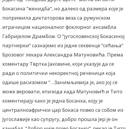
Бокасина “женидба“, но далеко од размера које је
попримила диктаторова веза са румунском
играчицом националног фоклорног ансамбла
Габријелом Драмбом. О “југословенској Бокасиној
партнерки“ сазнајемо из једне секвенце “сећања“
Брозовог лекара Александра Матуновића. Према
коментару Твртка Јаковине, који указује да се
ради о политички некоректној реченици која
одише расизомом “…Занимљивија је, ако јој се
може веровати, епизода када Матуновић и Тито
коментирају како је једна Босанка, коју је
централноафрички цар Бокаса повео са собом из
Југославије као супругу, добро прошла јер је он
канибал. “Добро није појео Босанку“, рекао је Тито.