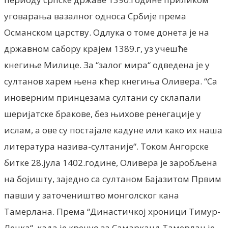
уговарања вазалног односа Србије према
Османском царству. Одлука о томе донета је на
државном сабору крајем 1389.г, уз учешће
кнегиње Милице. За “залог мира“ одведена је у
султанов харем њена кћер кнегиња Оливера. “Са
иноверним принцезама султани су склапали
шеријатске бракове, без њихове ренегације у
ислам, а ове су постајале кадуне или како их наша
литература назива-султаније“. Током Ангорске
битке 28.јула 1402.године, Оливера је заробљена
на бојишту, заједно са султаном Бајазитом Првим
павши у заточеништво монголског кана
Тамерлана. Према “Династичкој хроници Тимур-
Ленка“, када је кренуо за Самарканд Тамерлан је