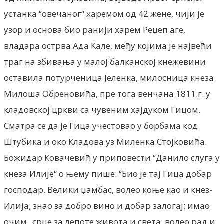
устанка “овечаног“ харемом од 42 жене, чији је
узор и основа био ранији харем Реџеп аге,
владара острва Ада Кале, међу којима је највећи
траг на збивања у малој балканској кнежевини
оставила потурченица Јеленка, милосница кнеза
Милоша Обреновића, пре тога венчана 1811.г. у
кладовској цркви са чувеним хајдуком Гицом.
Сматра се да је Гица учестовао у борбама код
Штубика и око Кладова уз Миленка Стојковића.
Божидар Ковачевић у приповести “Данило слуга у
кнеза Илије“ о њему пише: “Био је тај Гица добар
господар. Велики џамбас, волео коње као и кнез-
Илија; знао за добро вино и добар залогај; имао
очим „срце за лепоте живота и света; волео рад и