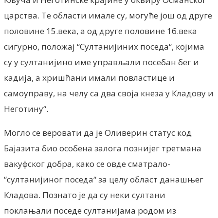
царства. Те области имале су, могуће још од друге
половине 15.века, а од друге половине 16.века
сигурно, положај “Султанијиних поседа“, којима
су у султанијино име управљали посебан бег и
кадија, а хришћани имали повластице и
самоуправу, на челу са два своја кнеза у Кладову и
Неготину“.
Могло се веровати да је Оливерин статус код
Бајазита био особена залога познијег третмана
вакуфског добра, како се овде сматрало-
“султанијиног поседа“ за целу област данашњег
Кладова. Познато је да су неки султани
поклањали поседе султанијама родом из