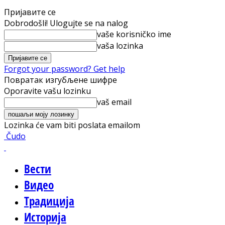
Пријавите се
Dobrodošli! Ulogujte se na nalog
vaše korisničko ime
vaša lozinka
Forgot your password? Get help
Повратак изгубљене шифре
Oporavite vašu lozinku
vaš email
Lozinka će vam biti poslata emailom
Čudo
Вести
Видео
Традиција
Историја