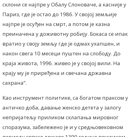
склони се најпре у Обалу Слоноваче, а касније у
Париз, где је остао до 1986. У својој земљије
најпре је осуђен на смрт, а потом је казна
преиначена у доживотну робију. Бокаса се ипак
вратио у своју земљу где је одмах ухапшен, и
након свега 10 месеци пуштен на слободу. До
краја живота, 1996. живео је у својој вили. На
крају му је приређена и свечана државна
сахрана“.
Као инструмент политике, са богатом праксом у
античко доба, давање женско детета у залогу
непријатељу приликом склапања мировног
споразума, забележено је и у средњовековном
периоду српске државе 1390.године приликом