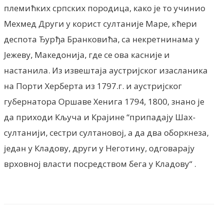
племићких српских породица, како је то учинио
Мехмед Други у корист султаније Маре, кћери
деспота Ђурђа Бранковића, са некретнинама у
Јежеву, Македонија, где се ова касније и
настанила. Из извештаја аустријског изасланика
на Порти Херберта из 1797.г. и аустријског
губернатора Оршаве Хенига 1794, 1800, знано је
да приходи Кључа и Крајине “припадају Шах-
султанији, сестри султановој, а да два оборкнеза,
један у Кладову, други у Неготину, одговарају
врховној власти посредством бега у Кладову“ .