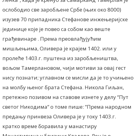
ослободио све заробљене Србе (њих око 8000)
изузев 70 припадника Стефанове инжењеријске
јединице које је повео са собом као веште
грађевинаре . Према преовлађујућим
мишљењима, Оливера је крајем 1402. или у
пролеће 1403.г. пуштена из заробљеништва,
вољом Тамерлановом, чији мотиви за овај гест
нису познати; углавном се мисли да је то учињено
на молбу њеног брата Стефана. Никола Гиљан,
претежно позивом на ставове изнете у делу “Пут
светог Никодима“ о томе пише: “Према народном
предању принвеза Оливера је у току 1403.г.
кратко време боравила у манастиру
Манастирица у близини Кладова. Реч је о