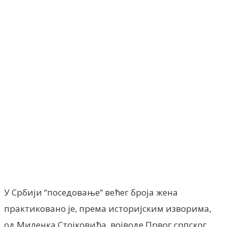
Facebook
X
ReddIt
Email
Pri
У Србији “поседовање“ већег броја жена
практиковано је, према историјским изворима,
од Миленка Стојковића, војводе Првог српског