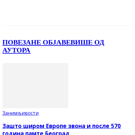
Facebook
X
ReddIt
Email
Pri
ПОВЕЗАНЕ ОБЈАВЕ
ВИШЕ ОД
АУТОРА
Занимљивости
Зашто широм Европе звона и после 570
година памте Београд