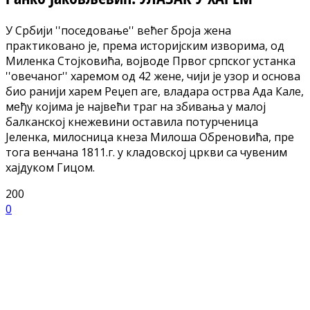
У Србији ''поседовање'' већег броја жена
практиковано је, према историјским изворима, од
Миленка Стојковића, војводе Првог српског устанка
''овечаног'' харемом од 42 жене, чији је узор и основа
био ранији харем Реџеп аге, владара острва Ада Кале,
међу којима је највећи траг на збивања у малој
балканској кнежевини оставила потурченица
Јеленка, милосница кнеза Милоша Обреновића, пре
тога венчана 1811.г. у кладовској цркви са чувеним
хајдуком Гицом.
200
0