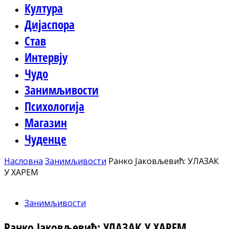
Култура
Дијаспора
Став
Интервју
Чудо
Занимљивости
Психологија
Магазин
Чуденце
Насловна
Занимљивости
Ранко Јаковљевић: УЛАЗАК
У ХАРЕМ
Занимљивости
Ранко Јаковљевић: УЛАЗАК У ХАРЕМ