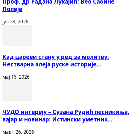
Проф. др Радана Лукајић: Вео Сабине
Попеје
јул 28, 2026
Кад цареви стану у ред за молитву:
Нестварна алеја руске историје...
мај 16, 2026
ЧУДО интервју – Сузана Рудић песникиња,
вајар и новинар: Истински уметник...
март 26, 2026