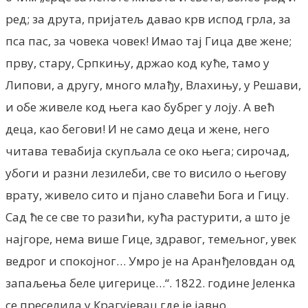
ред; за друта, пријатељ давао крв испод грла, за
пса пас, за човека човек! Имао тај Гица две жене;
прву, стару, Српкињу, држао код куће, тамо у
Липови, а другу, много млађу, Влахињу, у Решави,
и обе живеле код њега као бубрег у лоју. А већ
деца, као бегови! И не само деца и жене, него
читава тевабија скупљала се око њега; сирочад,
убоги и разни лезилеби, све то висило о његову
врату, живело сито и пјано славећи Бога и Гицу.
Сад ће се све то разићи, кућа растурити, а што је
најгоре, нема више Гице, здравог, темељног, увек
ведрог и спокојног… Умро је на Аранђеловдан од
запаљења беле џигерице…“. 1822. године Јеленка
се преселила у Крагујевац где је јавно