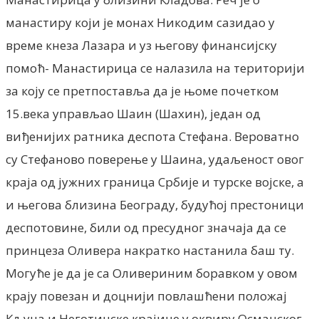
манастиру који је монах Никодим сазидао у
време кнеза Лазара и уз његову финансијску
помоћ- Манастирица се налазила на територији
за коју се претпоставља да је њоме почетком
15.века управљао Шаин (Шахин), један од
виђенијих ратника деспота Стефана. Вероватно
су Стефаново поверење у Шаина, удаљеност овог
краја од јужних граница Србије и турске војске, а
и његова близина Београду, будућој престоници
деспотовине, били од пресудног значаја да се
принцеза Оливера накратко настанила баш ту.
Могуће је да је са Оливериним боравком у овом
крају повезан и доцнији повлашћени положај
Кључа и Неготинске крајине у оквиру Османског