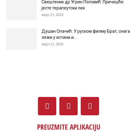
Свештеник др Угрин Поповић: Причешће
јесте терапеутски лек
март 21, 2026
Душан Опачић: У руском филму Брат, снага
лежи у истини и...
март 21, 2026
PREUZMITE APLIKACIJU