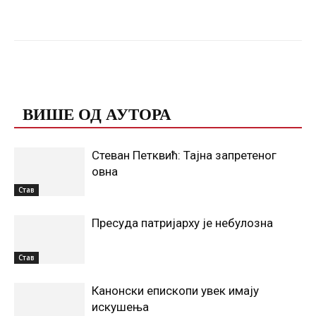
Facebook
X
ReddIt
Email
ПОВЕЗАНЕ ОБЈАВЕ
ВИШЕ ОД АУТОРА
Стеван Петквић: Тајна запретеног
овна
Став
Пресуда патријарху је небулозна
Став
Канонски епископи увек имају
искушења