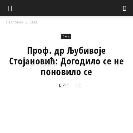
Насловна
Став
Став
Проф. др Љубивоје
Стојановић: Догодило се не
поновило се
215
0