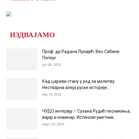
ИЗДВАЈАМО
Проф. др Радана Лукајић: Вео Сабине
Попеје
јул 28, 2026
Кад цареви стану у ред за молитву:
Нестварна алеја руске историје...
мај 16, 2026
ЧУДО интервју – Сузана Рудић песникиња,
вајар и новинар: Истински уметник...
март 26, 2026