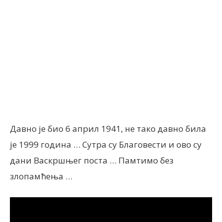
Facebook
X
ReddIt
Email
Давно је био 6 април 1941, не тако давно била
је 1999 година … Сутра су Благовести и ово су
дани Васкршњег поста … Памтимо без
злопамћења …