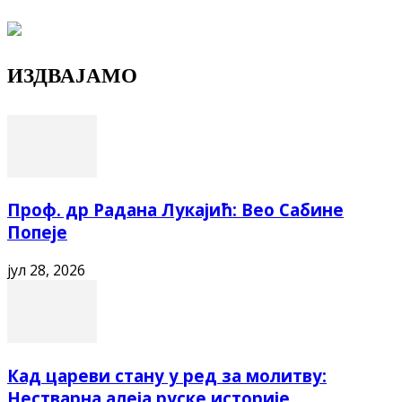
ИЗДВАЈАМО
Проф. др Радана Лукајић: Вео Сабине
Попеје
јул 28, 2026
Кад цареви стану у ред за молитву:
Нестварна алеја руске историје...