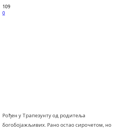
109
0
Facebook
X
ReddIt
Email
Pri
Рођен у Трапезунту од родитеља
богобојажљивих. Рано остао сирочетом, но