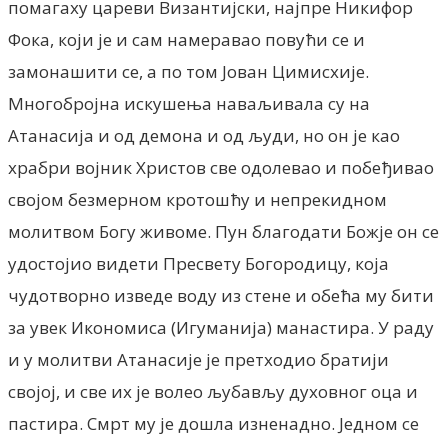
помагаху цареви Византијски, најпре Никифор
Фока, који је и сам намеравао повући се и
замонашити се, а по том Јован Цимисхије.
Многобројна искушења наваљивала су на
Атанасија и од демона и од људи, но он је као
храбри војник Христов све одолевао и побеђивао
својом безмерном кротошћу и непрекидном
молитвом Богу живоме. Пун благодати Божје он се
удостојио видети Пресвету Богородицу, која
чудотворно изведе воду из стене и обећа му бити
за увек Икономиса (Игуманија) манастира. У раду
и у молитви Атанасије је претходио братији
својој, и све их је волео љубављу духовног оца и
пастира. Смрт му је дошла изненадно. Једном се