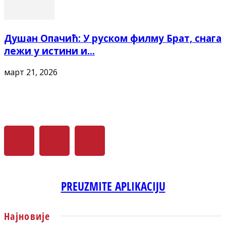
Душан Опачић: У руском филму Брат, снага
лежи у истини и...
март 21, 2026
PREUZMITE APLIKACIJU
Најновије