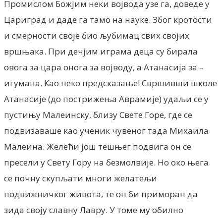
Промислом Божјим неки војвода узе га, доведе у
Цариград и даде га тамо на науке. Због кротости
и смерности своје био љубимац свих својих
вршњака. При дечјим играма деца су бирала
овога за цара онога за војводу, а Атанасија за –
игумана. Као неко предсказање! Свршивши школе
Атанасије (до пострижења Аврамије) удаљи се у
пустињу Малеинску, близу Свете Горе, где се
подвизаваше као ученик чувеног тада Михаила
Малеина. Желећи још тешњег подвига он се
пресели у Свету Гору на безмолвије. Но око њега
се почну скупљати многи желатељи
подвижничког живота, те он би приморан да
зида своју славну Лавру. У томе му обилно