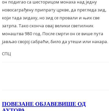
он подигао са шесторицом монаха над једну
новосаграђену припрату цркве, да прегледа зид,
који тада зидаху, но зид се провали и њих све
затрпа. Тако сконча овај велики светилник
монаштва 980 год. После смрти он се више пута
јављао својој сабраћи, било да утеши или накара.
СПЦ
Facebook
X
ReddIt
Email
Pri
ПОВЕЗАНЕ ОБЈАВЕ
ВИШЕ ОД
АУТОРА