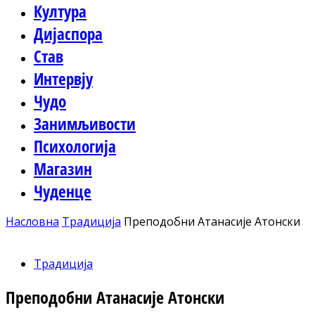
Култура
Дијаспора
Став
Интервју
Чудо
Занимљивости
Психологија
Магазин
Чуденце
Насловна
Традиција
Преподобни Атанасије Атонски
Традиција
Преподобни Атанасије Атонски