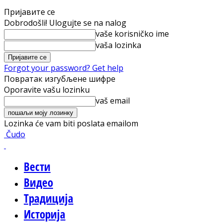
Пријавите се
Dobrodošli! Ulogujte se na nalog
vaše korisničko ime
vaša lozinka
Forgot your password? Get help
Повратак изгубљене шифре
Oporavite vašu lozinku
vaš email
Lozinka će vam biti poslata emailom
Čudo
Вести
Видео
Традиција
Историја