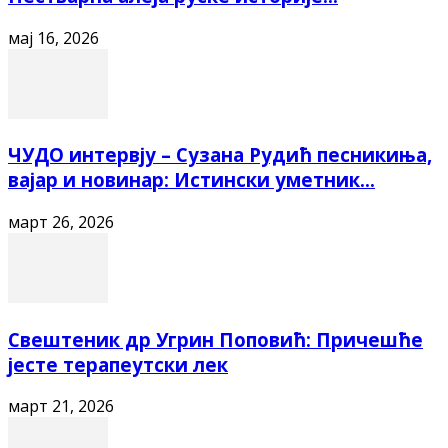
мај 16, 2026
ЧУДО интервју – Сузана Рудић песникиња,
вајар и новинар: Истински уметник...
март 26, 2026
Свештеник др Угрин Поповић: Причешће
јесте терапеутски лек
март 21, 2026