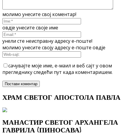
молимо унесите свој коментар!
овдје унесите своје име
унели сте неисправну адресу е-поште!
молимо унесите своју адресу е-поште овдје
сачувајте моје име, е-маил и веб сајт у овом
прегледнику следећи пут када коментаришем.
ХРАМ СВЕТОГ АПОСТОЛА ПАВЛА
МАНАСТИР СВЕТОГ АРХАНГЕЛА
ГАВРИЛА (ПИНОСАВА)