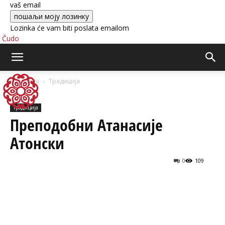
vaš email
Lozinka će vam biti poslata emailom
Čudo
Насловна
Традиција
Традиција
Преподобни Атанасије
Атонски
0
109