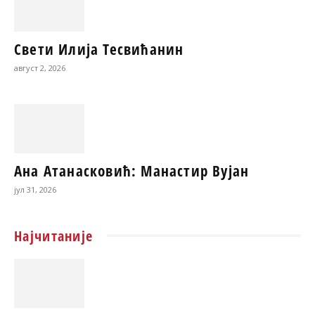
Свети Илија Тесвићанин
август 2, 2026
Ана Атанасковић: Манастир Вујан
јул 31, 2026
Најчитаније