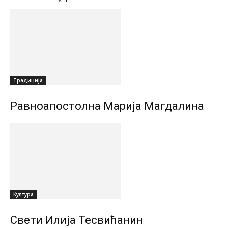
Традиција
Равноапостолна Марија Магдалина
Култура
Свети Илија Тесвићанин