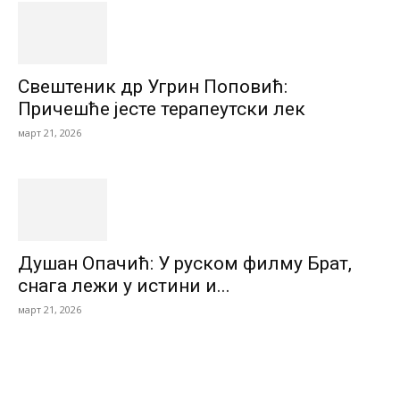
Свештеник др Угрин Поповић:
Причешће јесте терапеутски лек
март 21, 2026
Душан Опачић: У руском филму Брат,
снага лежи у истини и...
март 21, 2026