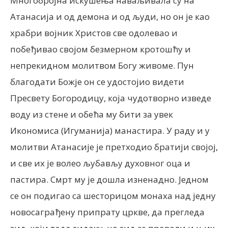
Многобројна искушења наваљивала су на
Атанасија и од демона и од људи, но он је као
храбри војник Христов све одолевао и
побеђивао својом безмерном кротошћу и
непрекидном молитвом Богу живоме. Пун
благодати Божје он се удостојио видети
Пресвету Богородицу, која чудотворно изведе
воду из стене и обећа му бити за увек
Икономиса (Игуманија) манастира. У раду и у
молитви Атанасије је претходио братији својој,
и све их је волео љубављу духовног оца и
пастира. Смрт му је дошла изненадно. Једном
се он подигао са шесторицом монаха над једну
новосаграђену припрату цркве, да прегледа