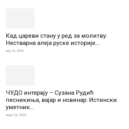
Кад цареви стану у ред за молитву:
Нестварна алеја руске историје...
мај 16, 2026
ЧУДО интервју – Сузана Рудић
песникиња, вајар и новинар: Истински
уметник...
март 26, 2026