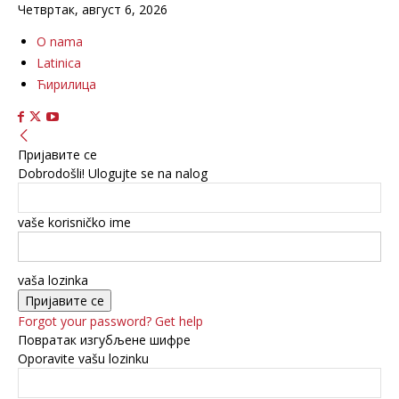
Четвртак, август 6, 2026
O nama
Latinica
Ћирилица
Пријавите се
Dobrodošli! Ulogujte se na nalog
vaše korisničko ime
vaša lozinka
Forgot your password? Get help
Повратак изгубљене шифре
Oporavite vašu lozinku