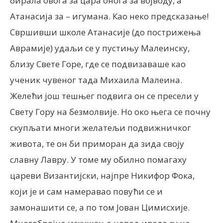
бирала овога за цара онога за војводу, а
Атанасија за – игумана. Као неко предсказање!
Свршивши школе Атанасије (до пострижења
Аврамије) удаљи се у пустињу Малеинску,
близу Свете Горе, где се подвизаваше као
ученик чувеног тада Михаила Малеина.
Желећи још тешњег подвига он се пресели у
Свету Гору на безмолвије. Но око њега се почну
скупљати многи желатељи подвижничког
живота, те он би приморан да зида своју
славну Лавру. У томе му обилно помагаху
цареви Византијски, најпре Никифор Фока,
који је и сам намеравао повући се и
замонашити се, а по том Јован Цимисхије.