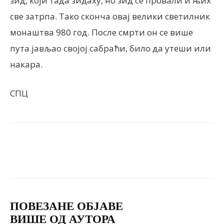
зид, који тада зидаху, но зид се провали и њих
све затрпа. Тако сконча овај велики светилник
монаштва 980 год. После смрти он се више
пута јављао својој сабраћи, било да утеши или
накара.
СПЦ
Facebook
X
ReddIt
Email
ПОВЕЗАНЕ ОБЈАВЕ
ВИШЕ ОД АУТОРА