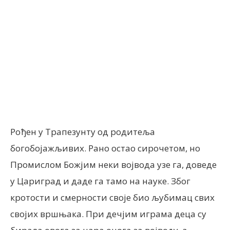
Facebook
X
ReddIt
Email
Рођен у Трапезунту од родитеља
богобојажљивих. Рано остао сирочетом, но
Промислом Божјим неки војвода узе га, доведе
у Цариград и даде га тамо на науке. Због
кротости и смерности своје био љубимац свих
својих вршњака. При дечјим играма деца су