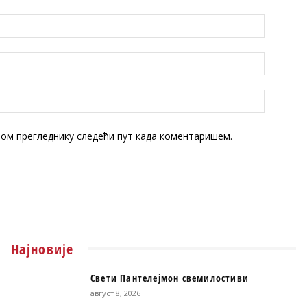
овом прегледнику следећи пут када коментаришем.
Најновије
Свети Пантелејмон свемилостиви
август 8, 2026