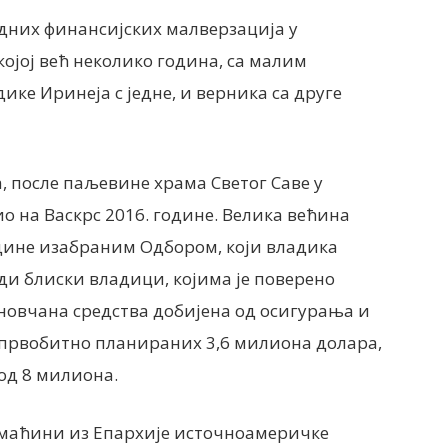
дних финансијских малверзација у
ојој већ неколико година, са малим
ике Иринеја с једне, и верника са друге
а, после паљевине храма Светог Саве у
ио на Васкрс 2016. године. Велика већина
дине изабраним Одбором, који владика
уди блиски владици, којима је поверено
новчана средства добијена од осигурања и
то првобитно планираних 3,6 милиона долара,
од 8 милиона.
домаћини из Епархије источноамеричке