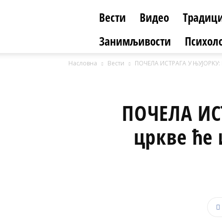
Вести
Видео
Традици
Занимљивости
Психоло
Насловна
Вести
ПОЧЕЛА ИСТРАГА У ЊУЈОРKУ: 
ПОЧЕЛА ИС
цркве ће