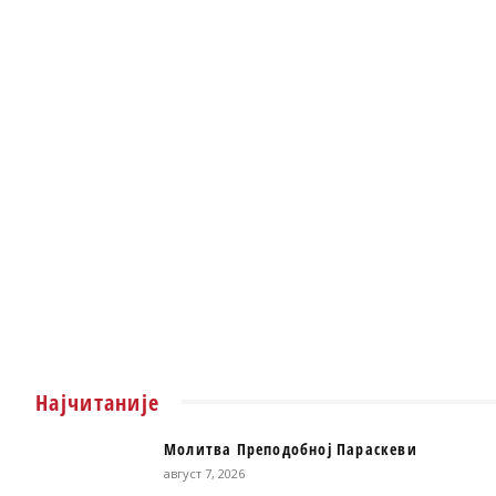
Најчитаније
Молитва Преподобној Параскеви
август 7, 2026