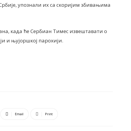
 Србије, упознали их са скоријим збивањима
на, када ће Сербиан Тимес извештавати о
ји и њујоршкој парохији.
Email
Print