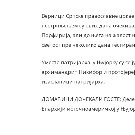
Верници Српске православне цркве 
нестрпљењем су ових дана очекива
Порфирија, али до њега на жалост н
светост пре неколико дана тестира
Уместо патријарха, у Њујорку су се
архимандрит Никифор и протојереј
изасланици патријарха.
ДОМАЋИНИ ДОЧЕKАЛИ ГОСТЕ: Делегац
Епархији источноамеричкој у Њујо