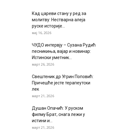
Кад цареви стану у ред за
молитву: Нестварна алеја
руске историје...
мај 16, 2026
ЧУДО интервју – Сузана Рудић
песникиња, вајар и новинар:
Истински уметник...
март 26, 2026
Свештеник др Угрин Поповић:
Причешће јесте терапеутски
лек
март 21, 2026
Душан Опачић: У руском
филму Брат, снага лежи у
истини и...
март 21, 2026