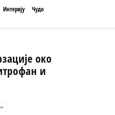
Интервју
Чудо
зације око
итрофан и
int