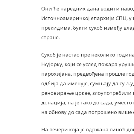
Они ће наредних дана водити наво
Источноамеричкој епархији СПЦ, у к
прекидима, букти сукоб између влад
стране.
Сукоб је настао пре неколико годин
Њујорку, који се услед пожара уруш
парохијана, предвођена прошле го
одбија да именује, сумњају да су љ
реновирање цркве, злоупотребили 
донација, па је тако до сада, умес
на обнову до сада потрошено више 
На вечери која је одржана синоћ 