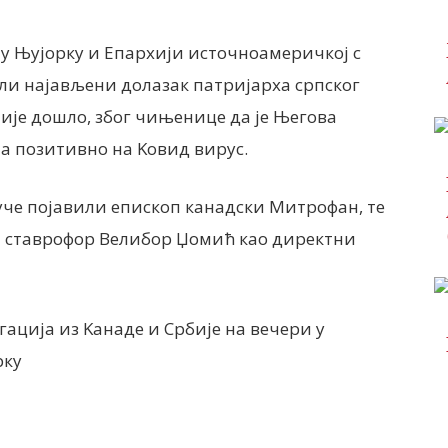
у Њујорку и Епархији источноамеричкој с
ли најављени долазак патријарха српског
ије дошло, због чињенице да је Његова
на позитивно на Kовид вирус.
 јуче појавили епископ канадски Митрофан, те
 ставрофор Велибор Џомић као директни
ија из Kанаде и Србије на вечери у
рку