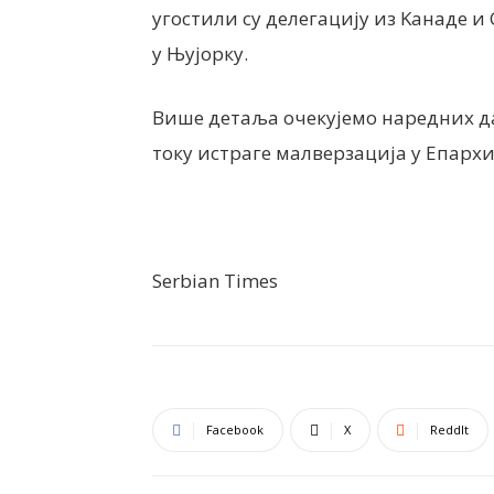
угостили су делегацију из Kанаде и
у Њујорку.
Више детаља очекујемо наредних да
току истраге малверзација у Епархи
Serbian Times
Facebook
X
ReddIt