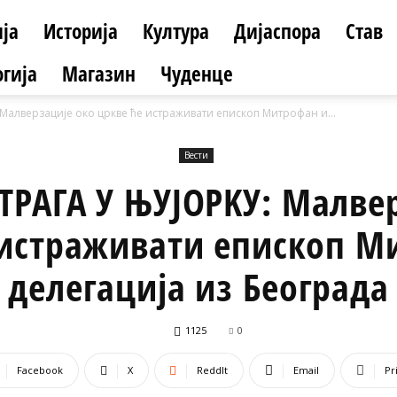
ја
Историја
Култура
Дијаспора
Став
гија
Магазин
Чуденце
Mалверзације око цркве ће истраживати епископ Митрофан и...
Вести
ТРАГА У ЊУЈОРKУ: Mалвер
 истраживати епископ М
делегација из Београда
1125
0
Facebook
X
ReddIt
Email
Pr