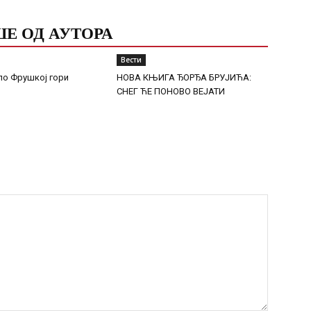
Е ОД АУТОРА
Вести
о Фрушкој гори
НОВА КЊИГА ЂОРЂА БРУЈИЋА:
СНЕГ ЋЕ ПОНОВО ВЕЈАТИ