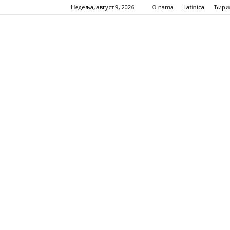
Недеља, август 9, 2026
O nama
Latinica
Ћири