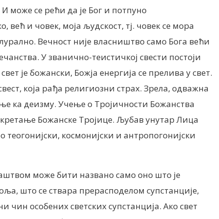
И може се рећи да је Бог и потпуно
 већ и човек, моја људскост, тј. човек се мора
лурално. Вечност није власништво само Бога већи
ечанства. У званично-теистичкој свести постоји
вет је божански, Божја енергија се прелива у свет.
свест, која рађа религиозни страх. Зрела, одважна
тање ка деизму. Учење о Тројичности Божанства
о кретање Божанске Тројице. Љубав унутар Лица
ао теогонијски, космонијски и антропогонијски
аштвом може бити названо само оно што је
поља, што се ствара прерасподелом супстанције,
и чин особених светских супстанција. Ако свет