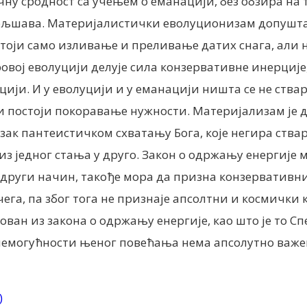
у сродност са учењем о еманацији, без обзира на т
обољшава. Материјалистички еволуционизам допушта
стоји само изливање и преливање датих снага, али 
вој еволуцији делује сила конзервативне инерције, 
и. И у еволуцији и у еманацији ништа се не ствара
ји постоји покоравање нужности. Материјализам је д
зак пантеистичком схватању Бога, које негира ств
и из једног стања у друго. Закон о одржању енергије
 други начин, такође мора да призна конзервативни
 чега, па због тога не признаје апсолтни и космичк
ван из закона о одржању енергије, као што је то С
 немогућности њеног повећања нема апсолутно важе
)