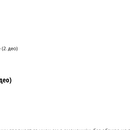
(2. део)
део)
nt