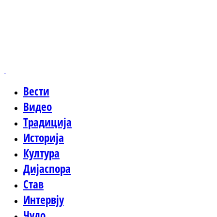
Вести
Видео
Традиција
Историја
Култура
Дијаспора
Став
Интервју
Чудо