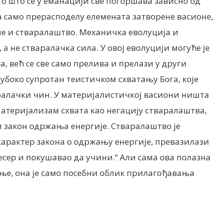
о што се у еманацији све погоршава зависно од
 само прерасподелу елемената затворене васионе,
не и стваралаштво. Механичка еволуција и
а не стваралачка сила. У овој еволуцији могуће је
, већ се све само прелива и прелази у други
убоко супротан теистичком схватању Бога, које
аралачки чин. У материјалистичкој васиони ништа
 материјализам схвата као негацију стваралаштва,
 закон одржања енергије. Стваралаштво је
и карактер закона о одржању енергије, превазилази
песер и покушавао да учини.“ Али сама ова полазна
ње, она је само посебни облик прилагођавања