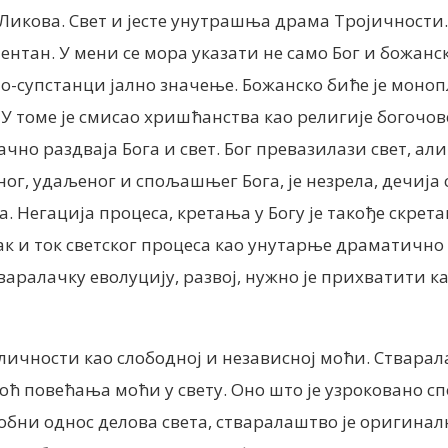
Ликова. Свет и јесте унутрашња драма Тројичности. 
тан. У мени се мора указати не само Бог и божанско,
о-супстанци јално значење. Божанско биће је моноп
 У томе је смисао хришћанства као религије богочов
о раздваја Бога и свет. Бог превазилази свет, али с
ог, удаљеног и спољашњег Бога, је незрела, дечија 
а. Негација процеса, кретања у Богу је такође скре
нак и ток светског процеса као унутарње драматичн
варалачку еволуцију, развој, нужно је прихватити к
ичности као слободној и независној моћи. Стварал
моћ повећања моћи у свету. Оно што је узроковано с
бни однос делова света, стваралаштво је оригиналн