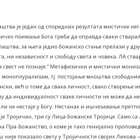
штва је један од споредних резултата мистичке не
тичко поимање Бога треба да оправда сваки ствара
аштва, за њега једио божанско стање прелази у дру
га, ни независност и слободу света и човека. ЛА ст
а свест не познаје.“ Метафизички и мистички мониз
а моноплурализам, тј. постојање мноштва слободних
ански, већ о томе да свака личност, свако створење
у да индивидуалност сваке личности не може да нес
 али не нестаје у Богу. Нестанак и ишчезавање пре
ог је Тројичан, три су Лица Божанске Тројице. Само 
на Пра-Божанство, о коме је тако генијално пропов
ош није показало свету у Тројичности својих Ликова