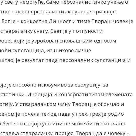
о у свету немогуће. Само персоналистичко учење о
аштво. Такво персоналистичко учење признаје
Бог је – конкретна Личност и тиме Творац; човек је
стваралачку снагу. Свет је у потпуности
процес који је узрокован спољашњим односом
 моћи супстанција, из њихове личне
аштво, је резултат пада персоналних супстанција и
е је способно искључиво за еволуцију, за
ћ статички. Инерција и конзервативизам елемената
ргију. У стваралачком чину Творац је окончао и
ом је почела тек од пада у грех, грех је родио
 биће по својој суштини не може бити окончано,
аставља стваралачки процес. Творац даје човеку –