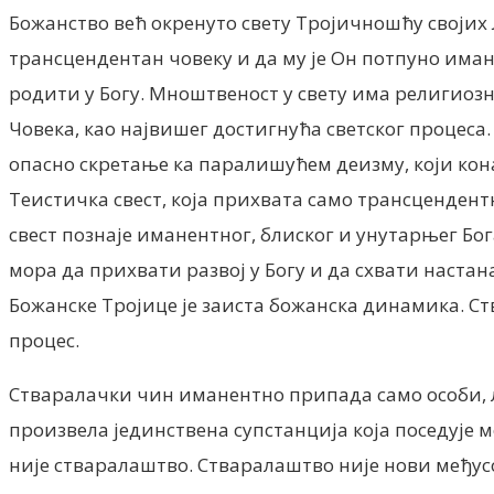
Божанство већ окренуто свету Тројичношћу својих 
трансцендентан човеку и да му је Он потпуно иманен
родити у Богу. Мноштвеност у свету има религиозн
Човека, као највишег достигнућа светског процеса.
опасно скретање ка паралишућем деизму, који коначн
Теистичка свест, која прихвата само трансцендентн
свест познаје иманентног, блиског и унутарњег Бог
мора да прихвати развој у Богу и да схвати наста
Божанске Тројице је заиста божанска динамика. Ст
процес.
Стваралачки чин иманентно припада само особи, л
произвела јединствена супстанција која поседује 
није стваралаштво. Стваралаштво није нови међусо