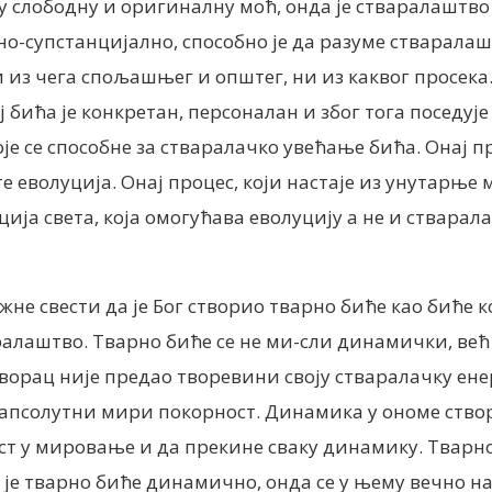
ују слободну и оригиналну моћ, онда је стваралаштв
ално-супстанцијално, способно је да разуме стварал
 из чега спољашњег и општег, ни из каквог просека. 
бића је конкретан, персоналан и због тога поседује 
је се способне за стваралачко увећање бића. Онај 
е еволуција. Онај процес, који настаје из унутарње
ја света, која омогућава еволуцију а не и стварал
 свести да је Бог створио тварно биће као биће кој
аралаштво. Тварно биће се не ми-сли динамички, ве
ворац није предао творевини своју стваралачку ене
псолутни мири покорност. Динамика у ономе створен
ст у мировање и да прекине сваку динамику. Тварно
 је тварно биће динамично, онда се у њему вечно н