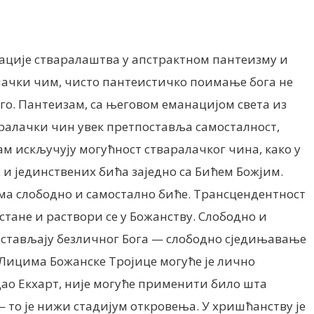
гације стваралаштва у апстрактном пантеизму и
лачки чим, чисто пантеистичко поимање бога не
го. Пантеизам, са његовом еманацијом света из
варалачки чин увек претпоставља самосталност,
ам искључују могућност стваралачког чина, како у
 и јединствених бића заједно са Бићем Божјим.
 има слободно и самостално биће. Трансцендентност
тане и раствори се у Божанству. Слободно и
тпостављају безличног Бога — слободно сједињавање
са Лицима Божанске Тројице могуће је лично
едао Екхарт, није могуће применити било шта
 — то је нижи стадијум откровења. У хришћанству је