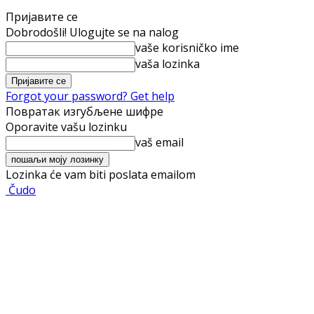
Пријавите се
Dobrodošli! Ulogujte se na nalog
vaše korisničko ime
vaša lozinka
Forgot your password? Get help
Повратак изгубљене шифре
Oporavite vašu lozinku
vaš email
Lozinka će vam biti poslata emailom
Čudo