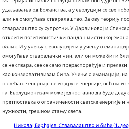
Материјалистички еволуционизам поседује необичн
удаљавања од Божанства, а у еволуцији се све п
али не омогућава стваралаштво. За ову теорију по
стваралаштво су супротни. У Дарвиновој и Спенсеро
открити позитивистички пандан мистичкој еманациј
облик. И у учењу о еволуцији и у учењу о еманаци
омогућава стваралачки чин, али он може бити бли
се не ствара, све се само прераспоређује и прелаз
као конзервативизам бића. Учење о еманацији, на
повећање енергије не из друге енергије, већ ни из
га. Еволуционизам може једноставно да буде дедуко
претпоставка о ограничености светске енергије и
нужности, грешном стању света.
Николај Берђајев: Стваралаштво и биће (1. део