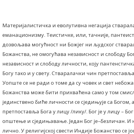
Материјалистичка и еволутивна негација стварала
еманационизму. Теистичке, или, тачније, пантеис
дозвољава могућност ни Божјег ни људског стварал
Божанства, не омогућава независност и слободу Бо
независност и слободу личности, коју пантенстичк
Богу тако и у свету. Стваралачки чин претпостављ
Уопште се не ради о томе да су човек и свет небож
Божанства може бити прихваћена само у том смисл
јединствено биће личности се сједињује са Богом,
претпоставља Бога у лицу /лику/. Бог је у лицу – Б
општење и сједињавање. Један Бог је–безличан. И 
лично. У религијској свести Индије Божанство се ј