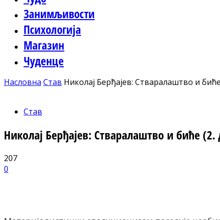
Занимљивости
Психологија
Магазин
Чуденце
Насловна
Став
Николај Берђајев: Стваралаштво и биће 
Став
Николај Берђајев: Стваралаштво и биће (2. 
207
0
Facebook
X
ReddIt
Email
Pri