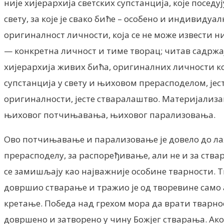
није хијерархија светских супстанција, које посед
свету, за које је свако биће – особено и индивиду
оригиналност личности, која се не може извести ни
— конкретна личност и тиме творац; читав садржај 
хијерархија живих бића, оригиналних личности ко
супстанција у свету и њиховом прерасподелом, јест
оригиналности, јесте стваралаштво. Материјализаци
њиховог потчињавања, њиховог парализовања.
Ово потчињавање и парализовање је довело до лажне
прерасподелу, за распоређивање, али не и за ств
се замишљају као најважније особине тварности. Т
довршио стварање и тражио је од творевине само а
кретање. Победа над грехом мора да врати тварно
довршено и затворено у чину Божјег стварања. Ако