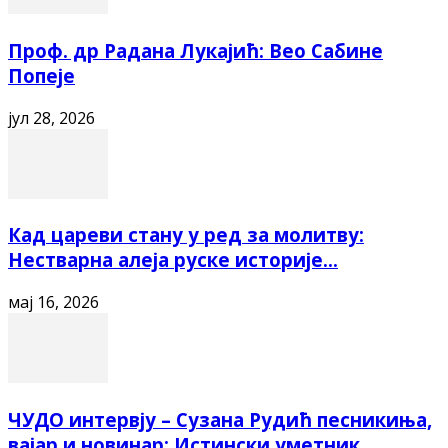
Проф. др Радана Лукајић: Вео Сабине
Попеје
јул 28, 2026
Кад цареви стану у ред за молитву:
Нестварна алеја руске историје...
мај 16, 2026
ЧУДО интервју – Сузана Рудић песникиња,
вајар и новинар: Истински уметник...