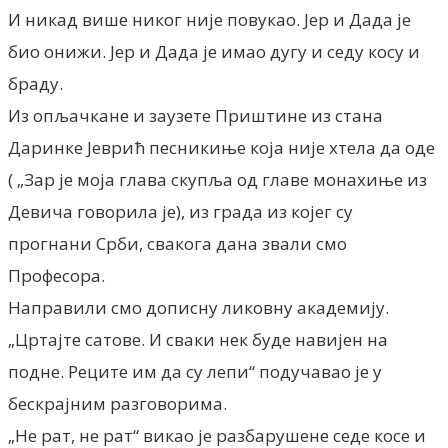
И никад више никог није повукао. Јер и Дада је
био онижи. Јер и Дада је имао дугу и седу косу и
браду.
Из опљачкане и заузете Приштине из стана
Даринке Јеврић песникиње која није хтела да оде
( „Зар је моја глава скупља од главе монахиње из
Девича говорила је), из града из којег су
прогнани Срби, свакога дана звали смо
Професора.
Направили смо дописну ликовну академију.
„Цртајте сатове. И сваки нек буде навијен на
подне. Реците им да су лепи“ подучавао је у
бескрајним разговорима.
„Не рат, не рат“ викао је разбарушене седе косе и