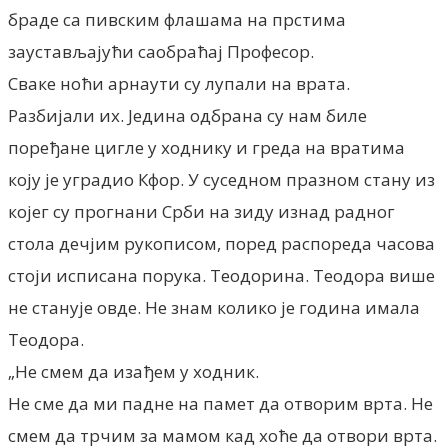
браде са пивским флашама на прстима
заустављајући саобраћај Професор.
Сваке ноћи арнаути су лупали на врата.
Разбијали их. Једина одбрана су нам биле
поређане цигле у ходнику и греда на вратима
коју је уградио Кфор. У суседном празном стану из
којег су прогнани Срби на зиду изнад радног
стола дечјим рукописом, поред распореда часова
стоји исписана порука. Теодорина. Теодора више
не станује овде. Не знам колико је година имала
Теодора.
„Не смем да изађем у ходник.
Не сме да ми падне на памет да отворим врта. Не
смем да трчим за мамом кад хоће да отвори врта.