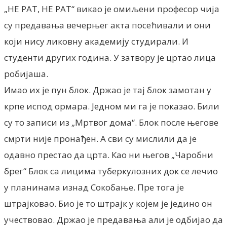
„НЕ РАТ, НЕ РАТ“ викао је омиљени професор чија
су предавања вечерњег акта посећивали и они
који нису ликовну академију студирали. И
студенти других година. У затвору је цртао лица
робијаша.
Имао их је пун блок. Држао је тај блок замотан у
крпе испод ормара. Једном ми га је показао. Били
су то записи из „Мртвог дома“. Блок после његове
смрти није пронађен. А сви су мислили да је
одавно престао да црта. Као ни његов „Чаробни
брег“ Блок са лицима туберкулозних док се лечио
у планинама изнад Сокобање. Пре тога је
штрајковао. Био је то штрајк у којем је једино он
учествовао. Држао је предавања али је одбијао да