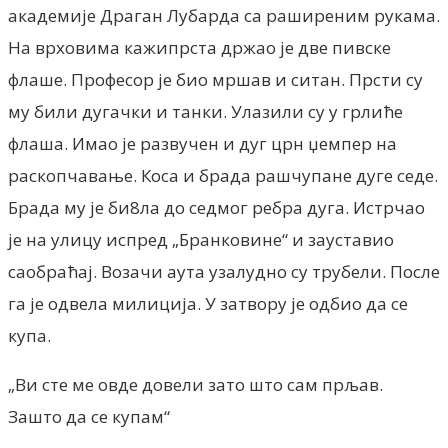
академије Драган Лубарда са раширеним рукама.
На врховима кажипрста држао је две пивске
флаше. Професор је био мршав и ситан. Прсти су
му били дугачки и танки. Улазили су у грлиће
флаша. Имао је развучен и дуг црн џемпер на
раскопчавање. Коса и брада рашчупане дуге седе.
Брада му је би8ла до седмог ребра дуга. Истрчао
је на улицу испред „Бранковине“ и зауставио
саобраћај. Возачи аута узалудно су трубели. После
га је одвела милиција. У затвору је одбио да се
купа.
„Ви сте ме овде довели зато што сам прљав.
Зашто да се купам“