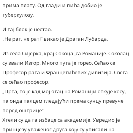
прима плату. Од глади и пића добио је
туберкулозу.
И тај блок је нестао.
„Не рат, не рат!“ викао је Драган Лубарда.
Из села Сијерка, крај Сокоца ,са Романије. Соколац
су звали Изгор. Много пута је горео. Сећао се
Професор рата и Францетићевих дивизија. Свега
се сећао професор.
„Црта, то је кад мој отац на Романији откује косу,
па онда палцем гледајући према сунцу превуче
поред оштрице“
Хтели су да га избаце са академије. Увредио је
принцезу уваженог друга коју су уписали на