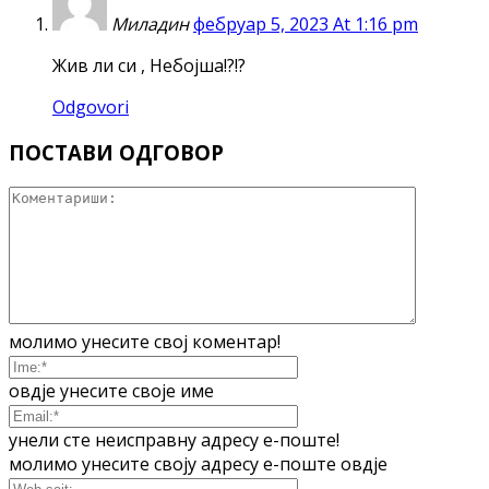
Миладин
фебруар 5, 2023 At 1:16 pm
Жив ли си , Небојша!?!?
Odgovori
ПОСТАВИ ОДГОВОР
молимо унесите свој коментар!
овдје унесите своје име
унели сте неисправну адресу е-поште!
молимо унесите своју адресу е-поште овдје