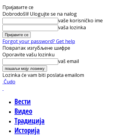
Пријавите се
Dobrodošli! Ulogujte se na nalog
vaše korisničko ime
vaša lozinka
Forgot your password? Get help
Повратак изгубљене шифре
Oporavite vašu lozinku
vaš email
Lozinka će vam biti poslata emailom
Čudo
Вести
Видео
Традиција
Историја