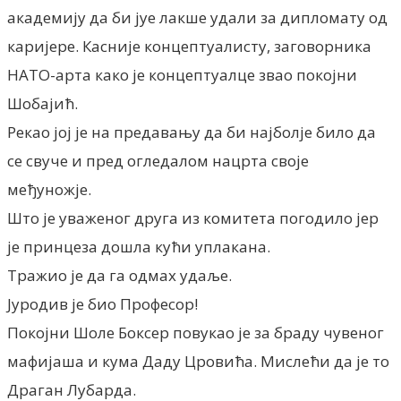
академију да би јуе лакше удали за дипломату од
каријере. Касније концептуалисту, заговорника
НАТО-арта како је концептуалце звао покојни
Шобајић.
Рекао јој је на предавању да би најболје било да
се свуче и пред огледалом нацрта своје
међуножје.
Што је уваженог друга из комитета погодило јер
је принцеза дошла кући уплакана.
Тражио је да га одмах удаље.
Јуродив је био Професор!
Покојни Шоле Боксер повукао је за браду чувеног
мафијаша и кума Даду Цровића. Мислећи да је то
Драган Лубарда.