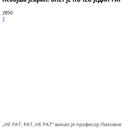
2850
1
Facebook
X
ReddIt
Email
Pri
„НЕ РАТ, РАТ, НЕ РАТ“ викао је професор Ликовне