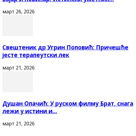
март 26, 2026
Свештеник др Угрин Поповић: Причешће
јесте терапеутски лек
март 21, 2026
Душан Опачић: У руском филму Брат, снага
лежи у истини и...
март 21, 2026