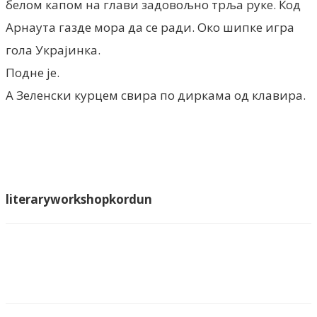
белом капом на глави задовољно трља руке. Код
Арнаута газде мора да се ради. Око шипке игра
гола Украјинка.
Подне је.
А Зеленски курцем свира по диркама од клавира.
literaryworkshopkordun
Facebook
X
ReddIt
Email
Pri