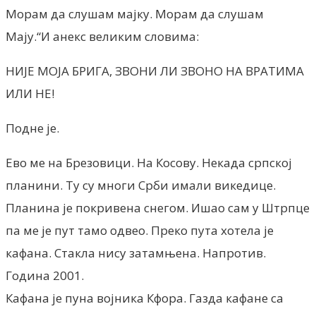
Морам да слушам мајку. Морам да слушам
Мају.“И анекс великим словима:
НИЈЕ МОЈА БРИГА, ЗВОНИ ЛИ ЗВОНО НА ВРАТИМА
ИЛИ НЕ!
Подне је.
Ево ме на Брезовици. На Косову. Некада српској
планини. Ту су многи Срби имали викедице.
Планина је покривена снегом. Ишао сам у Штрпце
па ме је пут тамо одвео. Преко пута хотела је
кафана. Стакла нису затамњена. Напротив.
Година 2001.
Кафана је пуна војника Кфора. Газда кафане са