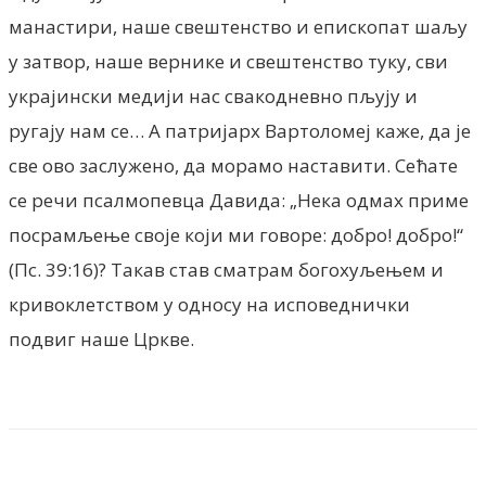
манастири, наше свештенство и епископат шаљу
у затвор, наше вернике и свештенство туку, сви
украјински медији нас свакодневно пљују и
ругају нам се… А патријарх Вартоломеј каже, да је
све ово заслужено, да морамо наставити. Сећате
се речи псалмопевца Давида: „Нека одмах приме
посрамљење своје који ми говоре: добро! добро!“
(Пс. 39:16)? Такав став сматрам богохуљењем и
кривоклетством у односу на исповеднички
подвиг наше Цркве.