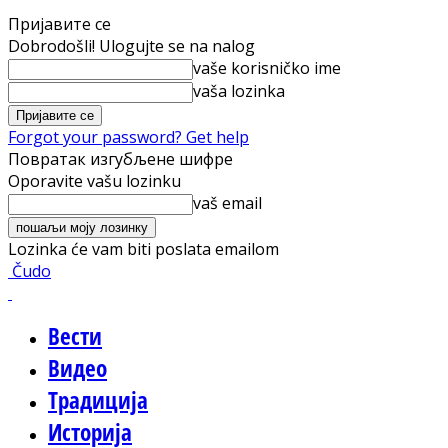
Пријавите се
Dobrodošli! Ulogujte se na nalog
vaše korisničko ime
vaša lozinka
Forgot your password? Get help
Повратак изгубљене шифре
Oporavite vašu lozinku
vaš email
Lozinka će vam biti poslata emailom
Čudo
Вести
Видео
Традиција
Историја