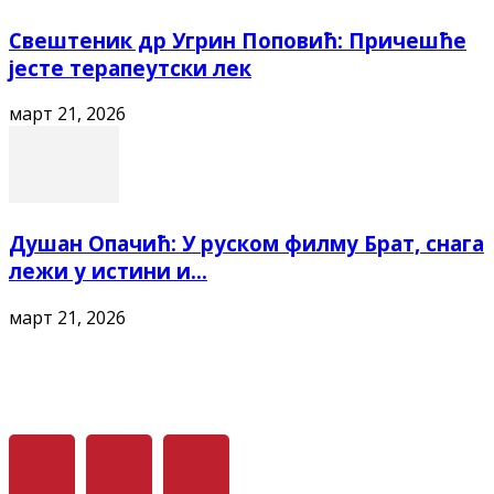
Свештеник др Угрин Поповић: Причешће
јесте терапеутски лек
март 21, 2026
Душан Опачић: У руском филму Брат, снага
лежи у истини и...
март 21, 2026