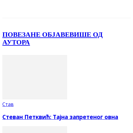
Facebook
X
ReddIt
Email
Pri
ПОВЕЗАНЕ ОБЈАВЕ
ВИШЕ ОД
АУТОРА
Став
Стеван Петквић: Тајна запретеног овна