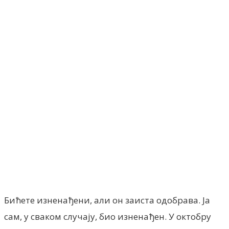
Facebook
X
ReddIt
Email
Pri
Бићете изненађени, али он заиста одобрава. Ја
сам, у сваком случају, био изненађен. У октобру