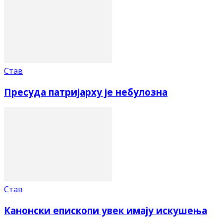
Став
Пресуда патријарху је небулозна
Став
Канонски епископи увек имају искушења