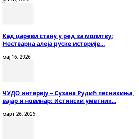
Кад цареви стану у ред за молитву:
Нестварна алеја руске историје...
мај 16, 2026
ЧУДО интервју – Сузана Рудић песникиња,
вајар и новинар: Истински уметник...
март 26, 2026