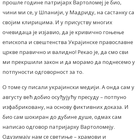
прошле године патријарх Вартоломеј је био,
чини ми се, у Шпанији, у Мадриду, на састанку са
својим клирицима. И у присуству многих
очевидаца је изјавио, да је кривично гоњење
епископа и свештенства Украјинске православне
цркве правично и валидно! Рекао је, да смо сви
ми прекршили закон и да морамо да поднесемо у
потпуности одговорност за то.
О томе су писали украјински медији. А онда сам у
августу већ добио осуђујућу пресуду – потпуно
изфабриковану, на основу фиктивних доказа. И
био сам шокиран до дубине душе, одмах сам
написао одговор патријарху Вартоломеју.
Одузимају нам се светиње – храмови и