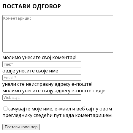
ПОСТАВИ ОДГОВОР
молимо унесите свој коментар!
овдје унесите своје име
унели сте неисправну адресу е-поште!
молимо унесите своју адресу е-поште овдје
сачувајте моје име, е-маил и веб сајт у овом
прегледнику следећи пут када коментаришем.