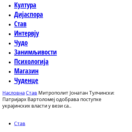
Култура
Дијаспора
Став
Интервју
Чудо
Занимљивости
Психологија
Магазин
Чуденце
Насловна
Став
Митрополит Јонатан Тулчински:
Патријарх Вартоломеј одобрава поступке
украјинских власти у вези са...
Став