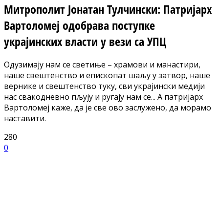
Митрополит Јонатан Тулчински: Патријарх
Вартоломеј одобрава поступке
украјинских власти у вези са УПЦ
Одузимају нам се светиње – храмови и манастири,
наше свештенство и епископат шаљу у затвор, наше
вернике и свештенство туку, сви украјински медији
нас свакодневно пљују и ругају нам се... А патријарх
Вартоломеј каже, да је све ово заслужено, да морамо
наставити.
280
0