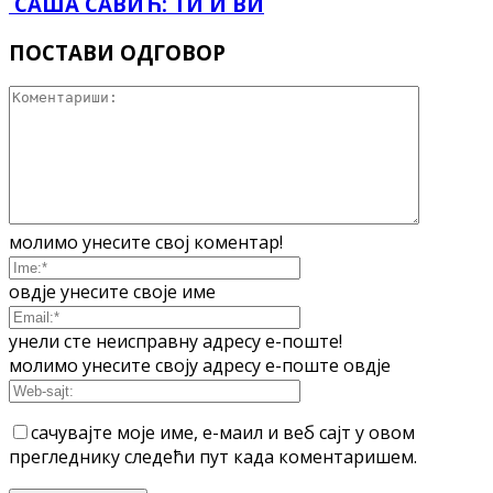
САША САВИЋ: ТИ И ВИ
ПОСТАВИ ОДГОВОР
молимо унесите свој коментар!
овдје унесите своје име
унели сте неисправну адресу е-поште!
молимо унесите своју адресу е-поште овдје
сачувајте моје име, е-маил и веб сајт у овом
прегледнику следећи пут када коментаришем.