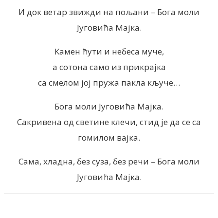
И док ветар звижди на пољани – Бога моли
Југовића Мајка.
Камен ћути и небеса муче,
а сотона само из прикрајка
са смелом јој пружа пакла кључе…
Бога моли Југовића Мајка.
Сакривена од светине клечи, стид је да се са
гомилом вајка.
Сама, хладна, без суза, без речи – Бога моли
Југовића Мајка.