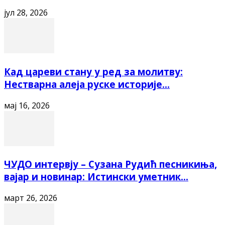
јул 28, 2026
Кад цареви стану у ред за молитву:
Нестварна алеја руске историје...
мај 16, 2026
ЧУДО интервју – Сузана Рудић песникиња,
вајар и новинар: Истински уметник...
март 26, 2026