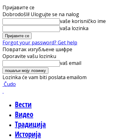
Пријавите се
Dobrodošli! Ulogujte se na nalog
vaše korisničko ime
vaša lozinka
Forgot your password? Get help
Повратак изгубљене шифре
Oporavite vašu lozinku
vaš email
Lozinka će vam biti poslata emailom
Čudo
Вести
Видео
Традиција
Историја