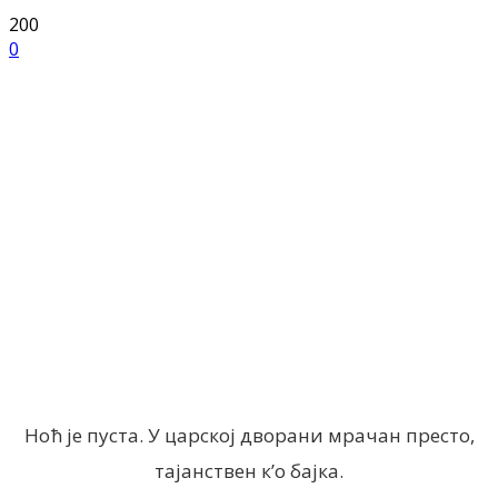
200
0
Facebook
X
ReddIt
Email
Pri
Ноћ је пуста. У царској дворани мрачан престо,
тајанствен к’о бајка.