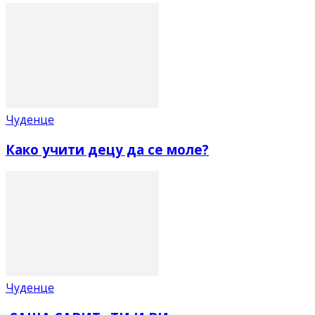
Чуденце
Како учити децу да се моле?
Чуденце