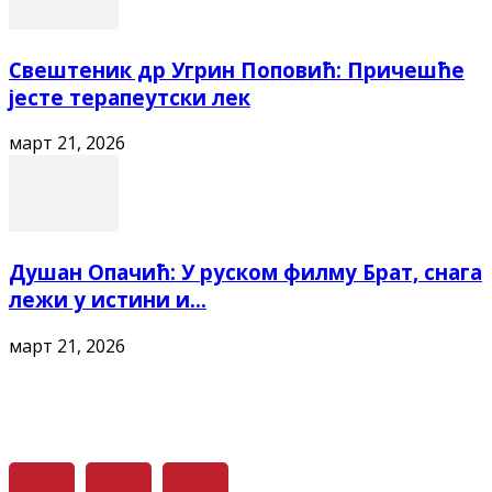
Свештеник др Угрин Поповић: Причешће
јесте терапеутски лек
март 21, 2026
Душан Опачић: У руском филму Брат, снага
лежи у истини и...
март 21, 2026