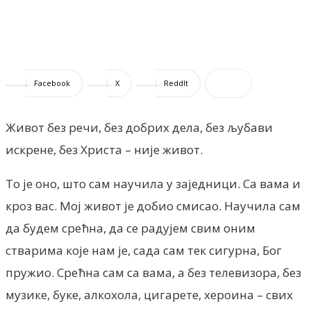
Facebook
X
ReddIt
Живот без речи, без добрих дела, без љубави
искрене, без Христа – није живот.
То је оно, што сам научила у заједници. Са вама и
кроз вас. Мој живот је добио смисао. Научила сам
да будем срећна, да се радујем свим оним
стварима које нам је, сада сам тек сигурна, Бог
пружио. Срећна сам са вама, а без телевизора, без
музике, буке, алкохола, цигарете, хероина – свих