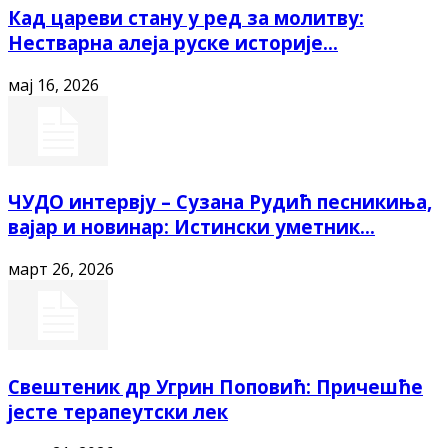
Кад цареви стану у ред за молитву:
Нестварна алеја руске историје...
мај 16, 2026
ЧУДО интервју – Сузана Рудић песникиња,
вајар и новинар: Истински уметник...
март 26, 2026
Свештеник др Угрин Поповић: Причешће
јесте терапеутски лек