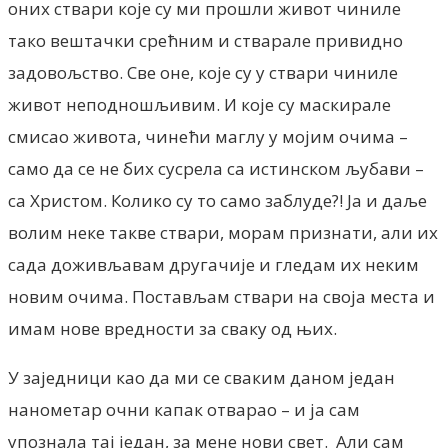
оних ствари које су ми прошли живот чиниле
тако вештачки срећним и стварале привидно
задовољство. Све оне, које су у ствари чиниле
живот неподношљивим. И које су маскирале
смисао живота, чинећи маглу у мојим очима –
само да се не бих сусрела са истинском љубави –
са Христом. Колико су то само заблуде?! Ја и даље
волим неке такве ствари, морам признати, али их
сада доживљавам другачије и гледам их неким
новим очима. Постављам ствари на своја места и
имам нове вредности за сваку од њих.
У заједници као да ми се сваким даном један
нанометар очни капак отварао – и ја сам
упознала тај један, за мене нови свет. Али сам