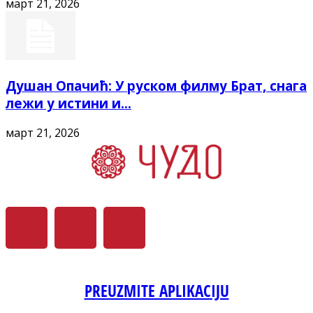
март 21, 2026
Душан Опачић: У руском филму Брат, снага
лежи у истини и...
март 21, 2026
PREUZMITE APLIKACIJU