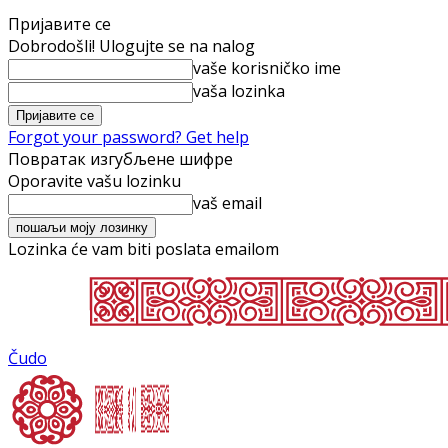
Пријавите се
Dobrodošli! Ulogujte se na nalog
vaše korisničko ime
vaša lozinka
Forgot your password? Get help
Повратак изгубљене шифре
Oporavite vašu lozinku
vaš email
Lozinka će vam biti poslata emailom
Čudo