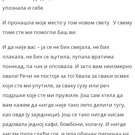
упознала и себе.
И пронашла моје место у том новом свету. У свему
томе сте ми помогли баш ви.
И да није вас – ја се не бих смејала, не бих
плакала, не бих се љутила, лупала вратима
понекад, па чак и опсовала. И зато вам неизмерно
хвала! Речи не постоје за то! Хвала за сваки осмех
који сте ми упутиле, за сваку сузу или реч
подршке које сте ми пружиле. Још сам хтела да
вам кажем да нигде није тако лепо делити тугу,
као овде (у заједници). Још се тако нигде нисам
радовала једној кафи, бомбони, колачу. И нигде
нисам пила слађи сок, и јела обичан пиринач на