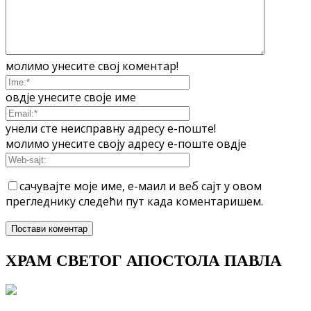
молимо унесите свој коментар!
овдје унесите своје име
унели сте неисправну адресу е-поште!
молимо унесите своју адресу е-поште овдје
сачувајте моје име, е-маил и веб сајт у овом
прегледнику следећи пут када коментаришем.
ХРАМ СВЕТОГ АПОСТОЛА ПАВЛА