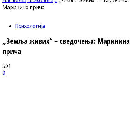
Насловна
Психологија
„Земља живих“ – сведочења:
Маринина прича
Психологија
„Земља живих“ – сведочења: Маринина
прича
591
0