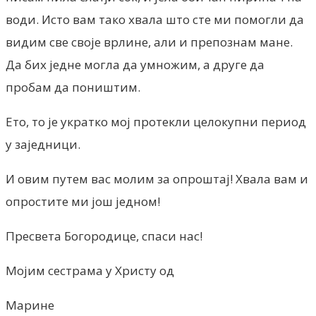
води. Исто вам тако хвала што сте ми помогли да
видим све своје врлине, али и препознам мане.
Да бих једне могла да умножим, а друге да
пробам да поништим.
Ето, то је укратко мој протекли целокупни период
у заједници.
И овим путем вас молим за опроштај! Хвала вам и
опростите ми још једном!
Пресвета Богородице, спаси нас!
Мојим сестрама у Христу од
Марине