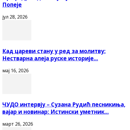
Попеје
јул 28, 2026
Кад цареви стану у ред за молитву:
Нестварна алеја руске историје...
мај 16, 2026
ЧУДО интервју – Сузана Рудић песникиња,
вајар и новинар: Истински уметник...
март 26, 2026