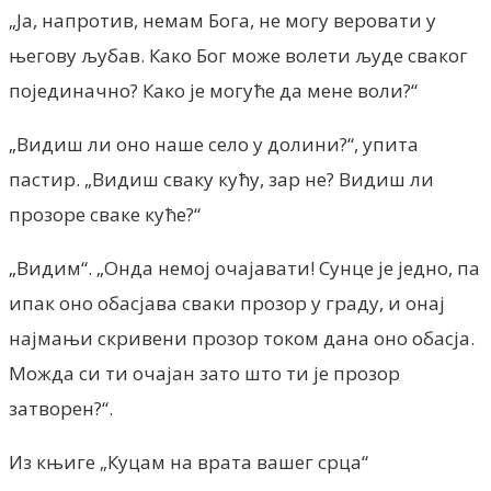
„Ја, напротив, немам Бога, не могу веровати у
његову љубав. Како Бог може волети људе сваког
појединачно? Како је могуће да мене воли?“
„Видиш ли оно наше село у долини?“, упита
пастир. „Видиш сваку кућу, зар не? Видиш ли
прозоре сваке куће?“
„Видим“. „Онда немој очајавати! Сунце је једно, па
ипак оно обасјава сваки прозор у граду, и онај
најмањи скривени прозор током дана оно обасја.
Можда си ти очајан зато што ти је прозор
затворен?“.
Из књиге „Куцам на врата вашег срца“