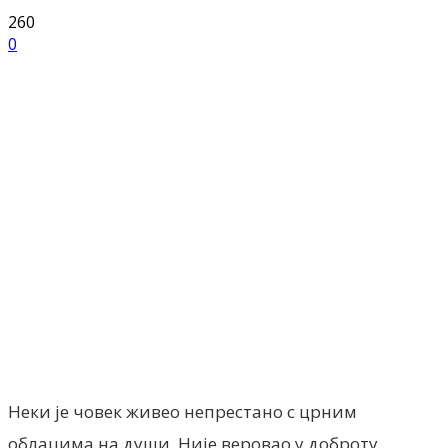
260
0
Facebook
X
ReddIt
Email
Pri
Неки је човек живео непрестано с црним
облацима на души. Није веровао у доброту,