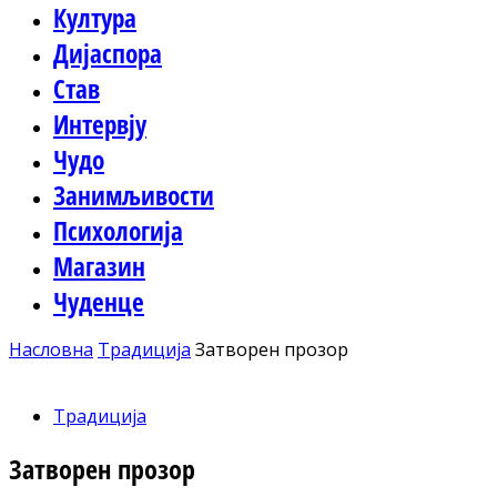
Култура
Дијаспора
Став
Интервју
Чудо
Занимљивости
Психологија
Магазин
Чуденце
Насловна
Традиција
Затворен прозор
Традиција
Затворен прозор