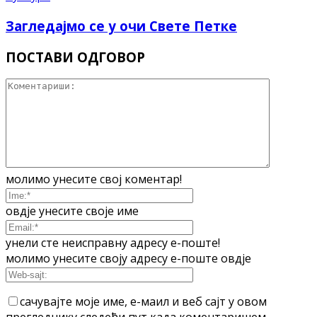
Загледајмо се у очи Свете Петке
ПОСТАВИ ОДГОВОР
молимо унесите свој коментар!
овдје унесите своје име
унели сте неисправну адресу е-поште!
молимо унесите своју адресу е-поште овдје
сачувајте моје име, е-маил и веб сајт у овом