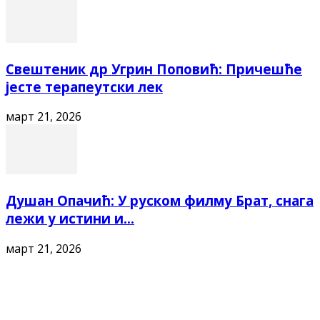
Свештеник др Угрин Поповић: Причешће
јесте терапеутски лек
март 21, 2026
Душан Опачић: У руском филму Брат, снага
лежи у истини и...
март 21, 2026