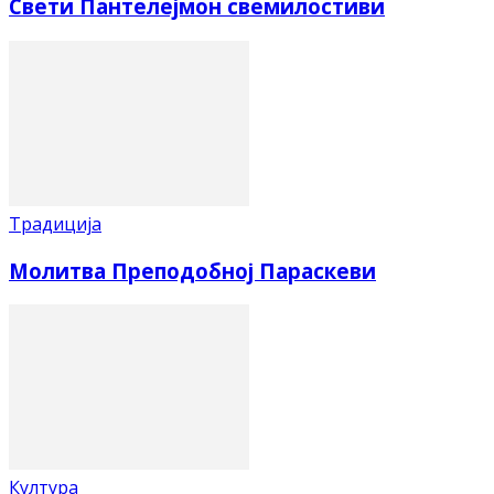
Свети Пантелејмон свемилостиви
Традиција
Молитва Преподобној Параскеви
Култура