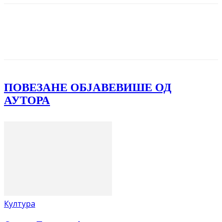
Facebook
X
ReddIt
Email
Pri
ПОВЕЗАНЕ ОБЈАВЕ
ВИШЕ ОД
АУТОРА
Култура