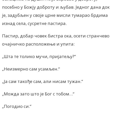
посебно у Божју доброту и љубав. Једног дана док
је, задубљен у своје црне мисли тумарао брдима
изнад села, сусретне пастира.
Пастир, добар човек бистра ока, осети странчево
очајничко расположење и упита:
„Шта те толико мучи, пријатељу?“
„Неизмерно сам усамљен.“
„Ја сам такође сам, али нисам тужан.“
„Можда зато што је Бог с тобом…“
„Погодио си.“