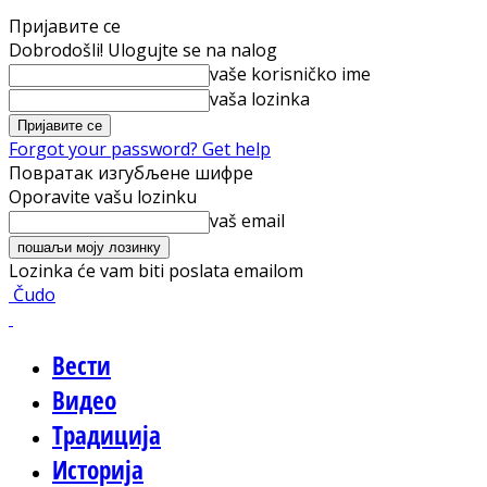
Пријавите се
Dobrodošli! Ulogujte se na nalog
vaše korisničko ime
vaša lozinka
Forgot your password? Get help
Повратак изгубљене шифре
Oporavite vašu lozinku
vaš email
Lozinka će vam biti poslata emailom
Čudo
Вести
Видео
Традиција
Историја