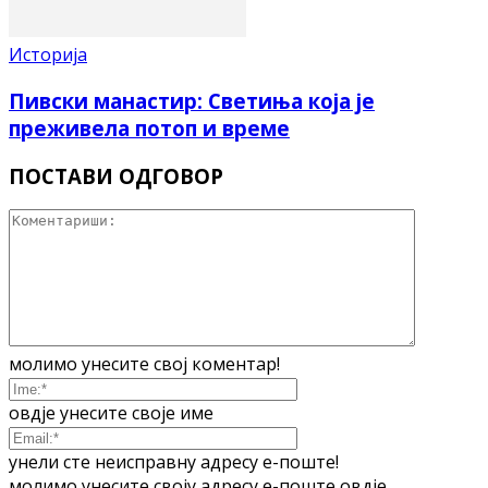
Историја
Пивски манастир: Светиња која је
преживела потоп и време
ПОСТАВИ ОДГОВОР
молимо унесите свој коментар!
овдје унесите своје име
унели сте неисправну адресу е-поште!
молимо унесите своју адресу е-поште овдје