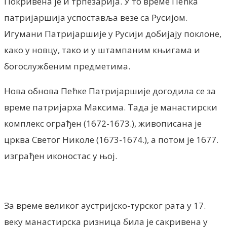
Покривена је и трпезарија. У то време Пећка
патријаршија успоставља везе са Русијом.
Игумани Патријаршије у Русији добијају поклоне,
како у новцу, тако и у штампаним књигама и
богослужбеним предметима.
Нова обнова Пећке Патријаршије догодила се за
време патријарха Максима. Тада је манастирски
комплекс ограђен (1672-1673.), живописана је
црква Светог Николе (1673-1674.), а потом је 1677.
изграђен иконостас у њој.
За време великог аустријско-турског рата у 17.
веку манастирска ризница била је сакривена у