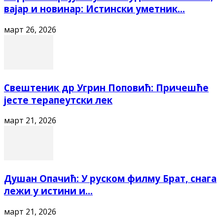
вајар и новинар: Истински уметник...
март 26, 2026
Свештеник др Угрин Поповић: Причешће
јесте терапеутски лек
март 21, 2026
Душан Опачић: У руском филму Брат, снага
лежи у истини и...
март 21, 2026