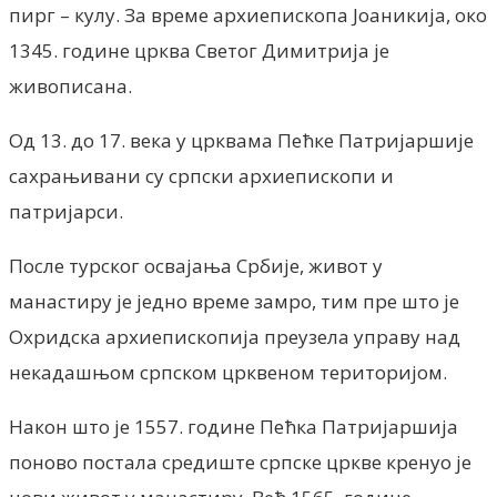
пирг – кулу. За време архиепископа Јоаникија, око
1345. године црква Светог Димитрија је
живописана.
Од 13. до 17. века у црквама Пећке Патријаршије
сахрањивани су српски архиепископи и
патријарси.
После турског освајања Србије, живот у
манастиру је једно време замро, тим пре што је
Охридска архиепископија преузела управу над
некадашњом српском црквеном територијом.
Након што је 1557. године Пећка Патријаршија
поново постала средиште српске цркве кренуо је