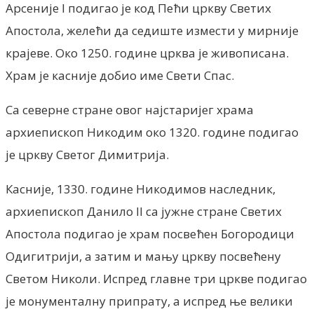
Арсеније I подигао је код Пећи цркву Светих
Апостола, желећи да седиште измести у мирније
крајеве. Око 1250. године црква је живописана.
Храм је касније добио име Свети Спас.
Са северне стране овог најстаријег храма
архиепископ Никодим око 1320. године подигао
је цркву Светог Димитрија.
Касније, 1330. године Никодимов наследник,
архиепископ Данило II са јужне стране Светих
Апостола подигао је храм посвећен Богородици
Одигитрији, а затим и мању цркву посвећену
Светом Николи. Испред главне три цркве подигао
је монументалну припрату, а испред ње велики