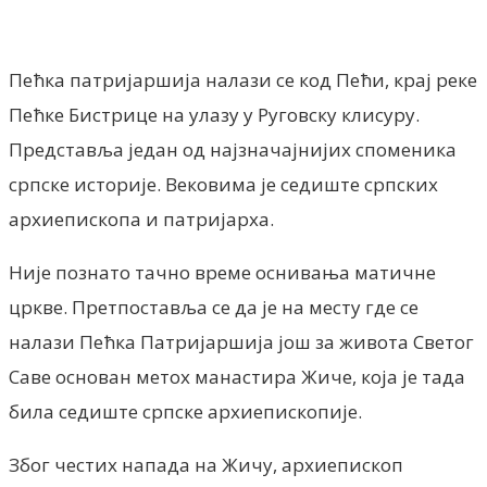
Facebook
X
ReddIt
Email
Pri
Пећка патријаршија налази се код Пећи, крај реке
Пећке Бистрице на улазу у Руговску клисуру.
Представља један од најзначајнијих споменика
српске историје. Вековима је седиште српских
архиепископа и патријарха.
Није познато тачно време оснивања матичне
цркве. Претпоставља се да је на месту где се
налази Пећка Патријаршија још за живота Светог
Саве основан метох манастира Жиче, која је тада
била седиште српске архиепископије.
Због честих напада на Жичу, архиепископ