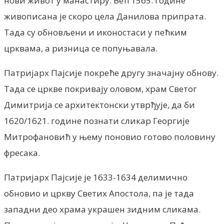
нови живот у манастиру. Већ 1565. године
живописана је скоро цела Данилова припрата.
Тада су обновљени и иконостаси у пећким
црквама, а ризница се попуњавала.
Патријарх Пајсије покреће другу значајну обнову.
Тада се цркве покривају оловом, храм Светог
Димитрија се архитектонски утврђује, да би
1620/1621. године познати сликар Георгије
Митрофановић у њему поновио готово половину
фресака.
Патријарх Пајсије је 1633-1634 делимично
обновио и цркву Светих Апостола, па је тада
западни део храма украшен зидним сликама.