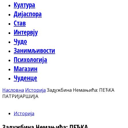
Култура
Дијаспора
Став
Интервју
Чудо
Занимљивости
Психологија
Магазин
Чуденце
Насловна
Историја
Задужбина Немањића: ПЕЋКА
ПАТРИЈАРШИЈА
Историја
Задужбина Немањића: ПЕЋКА