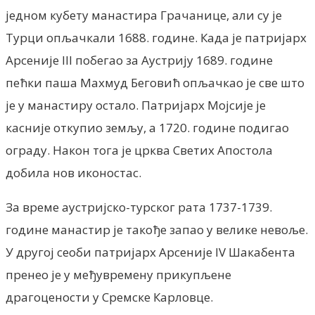
једном кубету манастира Грачанице, али су је
Турци опљачкали 1688. године. Када је патријарх
Арсеније III побегао за Аустрију 1689. године
пећки паша Махмуд Беговић опљачкао је све што
је у манастиру остало. Патријарх Мојсије је
касније откупио земљу, а 1720. године подигао
ограду. Након тога је црква Светих Апостола
добила нов иконостас.
За време аустријско-турског рата 1737-1739.
године манастир је такође запао у велике невоље.
У другој сеоби патријарх Арсеније IV Шакабента
пренео је у међувремену прикупљене
драгоцености у Сремске Карловце.