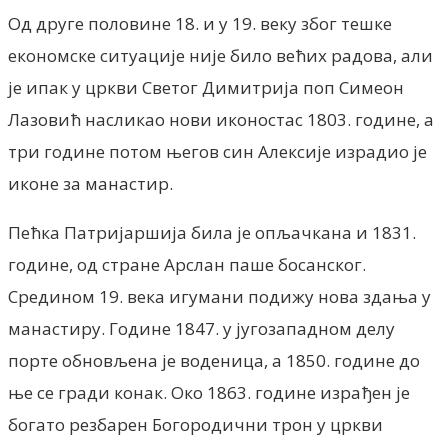
Од друге половине 18. и у 19. веку због тешке
економске ситуације није било већих радова, али
је ипак у цркви Светог Димитрија поп Симеон
Лазовић насликао нови иконостас 1803. године, а
три године потом његов син Алексије израдио је
иконе за манастир.
Пећка Патријаршија била је опљачкана и 1831.
године, од стране Арслан паше босанског.
Средином 19. века игумани подижу нова здања у
манастиру. Године 1847. у југозападном делу
порте обновљена је воденица, а 1850. године до
ње се гради конак. Око 1863. године израђен је
богато резбарен Богородични трон у цркви