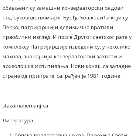
обављени су замашни конзерваторски радови
под руководством арх. Ђурђа Бошковића који су
Пећкој патријаршији делимично вратили
првобитни изглед. И после Другог светског рата у
комплексу Патријаршије изведени су, у неколико
махова, значајнији конзерваторски захвати и
археолошка испитивања. Нови конак, са западне
стране од припрате, саграђен је 1981. године.
stazamanemanjica
Литература:
Српска православна црква, Парохија Свети