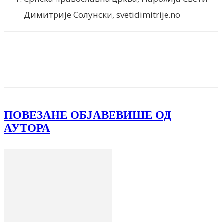
Димитрије Солунски, svetidimitrije.no
Facebook
X
ReddIt
Email
Pri
ПОВЕЗАНЕ ОБЈАВЕ
ВИШЕ ОД
АУТОРА