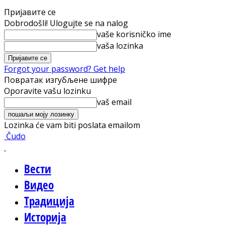
Пријавите се
Dobrodošli! Ulogujte se na nalog
vaše korisničko ime
vaša lozinka
Forgot your password? Get help
Повратак изгубљене шифре
Oporavite vašu lozinku
vaš email
Lozinka će vam biti poslata emailom
Čudo
Вести
Видео
Традиција
Историја