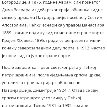
Богородице, а 1875. године Аврам, син познатог
Дича Зографа из дебарског краја, обнавља зидне
слике у црквама Патријаршије, посебно у Светим
Апостолима. Пећки еснафи са управом манастира
1889. године подижу зид са источне стране порте.
Крајем XIX века, 1895, гради се репрезентативни
конак у северозападном делу порте, а 1912. настао
је нови зид са јужне стране порте.
После завршетка Првог светског рата у Пећкој
патријаршији је, после уједињења српске цркве,
устоличен први патријарх обновљене
Патријаршије, Димитрије 1924. г. Отада се сви
српски патријарси устоличују у Пећкој
патријаршији. Током 1931. и 1932. године