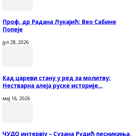
Проф. др Радана Лукајић: Вео Сабине
Попеје
јул 28, 2026
Кад цареви стану у ред за молитву:
Нестварна алеја руске историје...
мај 16, 2026
ЧУДО интервју – Сузана Рудић песникиња,