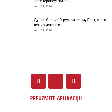
јесте терапеутски лек
март 21, 2026
Душан Опачић: У руском филму Брат, снага
лежи у истини и...
март 21, 2026
PREUZMITE APLIKACIJU