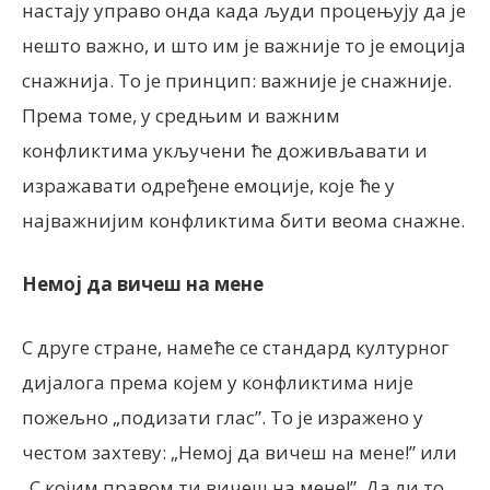
настају управо онда када људи процењују да је
нешто важно, и што им је важније то је емоција
снажнија. То је принцип: важније је снажније.
Према томе, у средњим и важним
конфликтима укључени ће доживљавати и
изражавати одређене емоције, које ће у
најважнијим конфликтима бити веома снажне.
Немој да вичеш на мене
С друге стране, намеће се стандард културног
дијалога према којем у конфликтима није
пожељно „подизати глас”. То је изражено у
честом захтеву: „Немој да вичеш на мене!” или
„С којим правом ти вичеш на мене!”. Да ли то