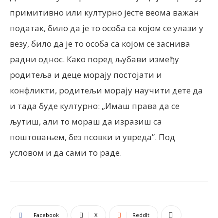
примитивно или културно јесте веома важан
податак, било да је то особа са којом се улази у
везу, било да је то особа са којом се заснива
радни однос. Како поред љубави између
родитеља и деце морају постојати и
конфликти, родитељи морају научити дете да
и тада буде културно: „Имаш права да се
љутиш, али то мораш да изразиш са
поштовањем, без псовки и увреда”. Под
условом и да сами то раде.
Facebook
X
ReddIt