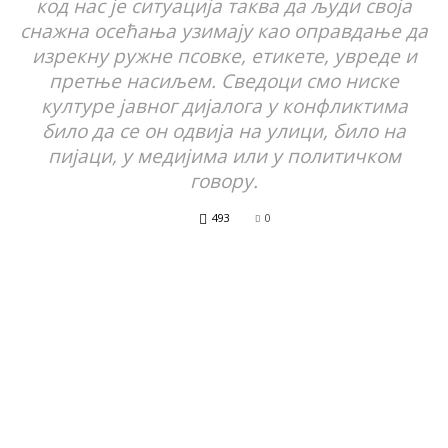
код нас је ситуација таква да људи своја
снажна осећања узимају као оправдање да
изрекну ружне псовке, етикете, увреде и
претње насиљем. Сведоци смо ниске
културе јавног дијалога у конфликтима
било да се он одвија на улици, било на
пијаци, у медијима или у политичком
говору.
493
0