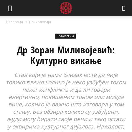
Насловна
Психологија
Психологија
Др Зоран Миливојевић:
Културно викање
Став који је нама близак јесте да није
толико важно колико је неко узбуђен током
неког конфликта и да ли говори
енергично, повишеним тоном или можда
виче, колико је важно шта изговара у том
стању. Без обзира колико су узбуђени,
људи могу бирати своје речи и тако остати
у оквирима културног дијалога. Нажалост,