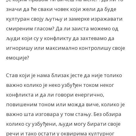
значи да ће сваки човек који жели да буде
културан своју љутњу и замерке изражавати
смиреним гласом? Да ли заиста можемо од
људи који су у конфликту да захтевамо да
игноришу или максимално контролишу своје
емоције?
Став који је нама близак јесте да није толико
важно колико је неко узбуђен током неког
конфликта и да ли говори енергично,
повишеним тоном или можда виче, колико је
важно шта изговара у том стању. Без обзира
колико су узбуђени, људи могу бирати своје
речи и тако остати у оквирима културног