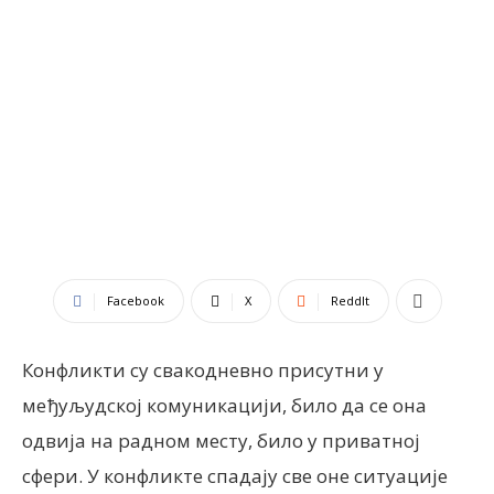
Facebook
X
ReddIt
Конфликти су свакодневно присутни у
међуљудској комуникацији, било да се она
одвија на радном месту, било у приватној
сфери. У конфликте спадају све оне ситуацијe