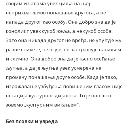
својим изјавама увек циља на њој
неприхватљиво понашање другога, а не
напада другог као особу. Она добро зна да је
конфликт увек сукоб жеља, а не сукоб особа.
Зато она никада другог не вређа, не упућује му
разне етикете, не псује, не застрашује насиљем
и слично. Она добро зна да је њено осећање
љутња, а да је љутња увек усмерена на
промену понашања друге особе. Када је тако,
изражавање узбуђења повишеним гласом није
негација културног дијалога. То је оно што
зовемо „културним викањем”.
Без псовки и увреда