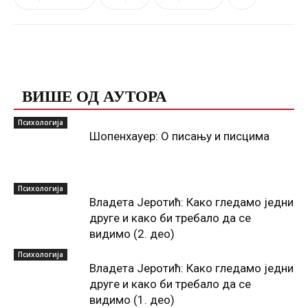
ПОВЕЗАНЕ ОБЈАВЕ
ВИШЕ ОД АУТОРА
Психологија
Шопенхауер: О писању и писцима
Психологија
Владета Јеротић: Како гледамо једни
друге и како би требало да се
видимо (2. део)
Психологија
Владета Јеротић: Како гледамо једни
друге и како би требало да се
видимо (1. део)