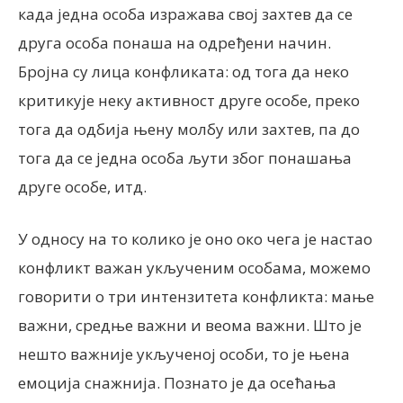
када једна особа изражава свој захтев да се
друга особа понаша на одређени начин.
Бројна су лица конфликата: од тога да неко
критикује неку активност друге особе, преко
тога да одбија њену молбу или захтев, па до
тога да се једна особа љути због понашања
друге особе, итд.
У односу на то колико је оно око чега је настао
конфликт важан укљученим особама, можемо
говорити о три интензитета конфликта: мање
важни, средње важни и веома важни. Што је
нешто важније укљученој особи, то је њена
емоција снажнија. Познато је да осећања