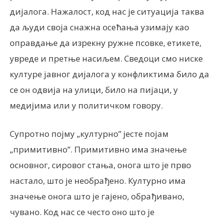
дијалога. Нажалост, код нас је ситуација таква
да људи своја снажна осећања узимају као
оправдање да изрекну ружне псовке, етикете,
увреде и претње насиљем. Сведоци смо ниске
културе јавног дијалога у конфликтима било да
се он одвија на улици, било на пијаци, у
медијима или у политичком говору.
Супротно појму „културно” јесте појам
„примитивно”. Примитивно има значење
основног, сировог стања, онога што је прво
настало, што је необрађено. Културно има
значење онога што је гајено, обрађивано,
чувано. Код нас се често оно што је