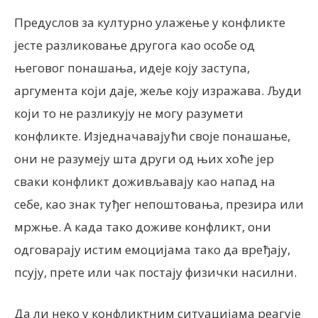
Предуслов за културно улажење у конфликте
јесте разликовање другога као особе од
његовог понашања, идеје коју заступа,
аргумента који даје, жеље коју изражава. Људи
који то не разликују не могу разумети
конфликте. Изједначавајући своје понашање,
они не разумеју шта други од њих хоће јер
сваки конфликт доживљавају као напад на
себе, као знак туђег непоштовања, презира или
мржње. А када тако доживе конфликт, они
одговарају истим емоцијама тако да вређају,
псују, прете или чак постају физички насилни.
Да ли неко у конфликтним ситуацијама реагује