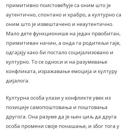
примитивно поистовећује са оним што је
аутентично, спонтано и храбро, а културно са
оним што је извештачено и неаутентично.
Мало дете функционише на један првобитан,
примитиван начин, а онда га родитељи гаје,
одгајају како би постало социјализовано и
културно. То се односи и на разумевање
конфликата, изражавање емоција и културу
дијалога.
Културна особа улази у конфликте увек из
позиције самопоштовања и поштовања
другога. Она разуме да је њен циљ да друга
особа промени своје понашање, и због тога у