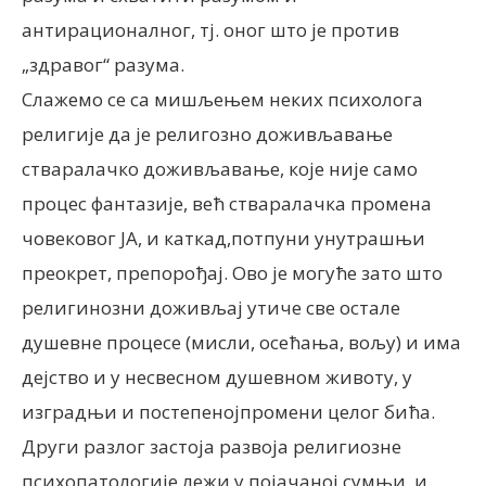
антирационалног, тј. оног што је против
„здравог“ разума.
Слажемо се са мишљењем неких психолога
религије да је религозно доживљавање
стваралачко доживљавање, које није само
процес фантазије, већ стваралачка промена
човековог ЈА, и каткад,потпуни унутрашњи
преокрет, препорођај. Ово је могуће зато што
религинозни доживљај утиче све остале
душевне процесе (мисли, осећања, вољу) и има
дејство и у несвесном душевном животу, у
изградњи и постепенојпромени целог бића.
Други разлог застоја развоја религиозне
психопатологије лежи у појачаној сумњи, и