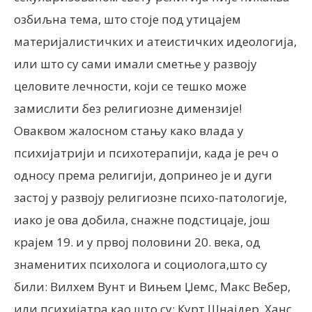
озбиљна тема, што стоје под утицајем
материјалистичких и атеистичких идеологија,
или што су сами имали сметње у развоју
целовите лечности, који се тешко може
замислити без религиозне димензије!
Оваквом жалосном стању како влада у
психијатрији и психотерапији, када је реч о
односу према религији, допринео је и дуги
застој у развоју религиозне психо-патологије,
иако је ова добила, снажне подстицаје, још
крајем 19. и у првој половини 20. века, од
знаменитих психолога и социолога,што су
били: Вилхем Вунт и Вињем Џемс, Макс Вебер,
или психијатра као што су: Курт Шнајдер, Ханс