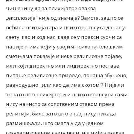
чињеницу да за психијатре оваква
„експлозија“ није од значаја? Заиста, зашто се
већина психијатара и психотерапеута данас у
свету, као и код нас, када се у пракси суочи са
пацијентима који у својим психопатолошким
сметњама показује и неке религиозне појаве,
или који директно или индиректно поставе
питање религиозне природе, понаша збуњено,
равнодушно „или као да има скотом“? Није ли
то зато што психијатри и психотерапеути сами
нису начисто са сопственим ставом према
религији, било зато што о њој нису никада
размишљали, што сматају да у једном
секуларизованом свету религија није никаква