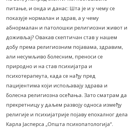
питање, и онда и данас: Шта је и у чему се
показује нормалан и здрав, а у чему
абнормалан и патолошки религиозни живот и
доживљај? Овакав скептичан став у нашем
добу према религиозним појавама, здравим,
али несумљиво болесним, преноси се
природно и на став психијатра и
психотерапеута, када се нађу пред
пацијентима који испољавају здрава и
болесна религиозна осећања. Зато сматрам да
прекретницу у даљем развоју односа између
религије и психијатрије појаву епохалног дела
Карла Јасперса „Општа психопатологија“.