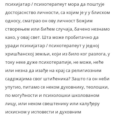
психијатар / психотерапеут мора да поштује
достојаснство личности, са којим је у у блиском
односу, сматрао он ову личност Божјим
створењем или бићем случаја, бачено незнамо
како, у овај свет. Шта може пробитачно да
уради психијатар / психотерапеут у једној
хришћанској земљи, који из било ког разлога, у
току неке дуже психотерапије, не може, неће
или незна да изађе на крај са религиозним
садржајима свог штићеника? Зашто га он неби
упутио, питамо се неком духовнику, теолошки,
по могућности и психолошки школованом
лицу, или неком свештенику или калуђеру
искисном у исповести и духовним