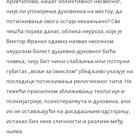
Архетипова, нашег коликтивног несвесног,
није ли упозорење духовника на местоу, да
потискивање овога остаје некажњено? Све
чешћа појава данас, облика неуроза, које је
Виктор Франкл одавно назвао неогеном
неурозом болест душевно-духовног бића
човека, чију бит чини слабљење или потпуни
губитак „воље за смислом“ убедљиво указује на
последице потискивања религиозног типа. Не
тежећи присилном зближавању теологије и
психијатрије, психотерапеута и духовика, али
их не остављајући на досадашњем одстојању,
истакао бих неке сличности и разлике међу
њима.