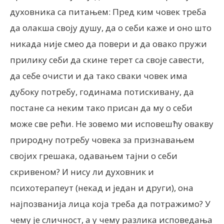
духовника са питањем: Пред ким човек треба
да олакша своју душу, да о себи каже и оно што
никада није смео да повери и да овако пружи
прилику себи да скине терет са своје савести,
да себе очисти и да тако сваки човек има
дубоку потребу, годинама потискивану, да
постане са неким тако присан да му о себи
може све рећи. Не зовемо ми исповешћу овакву
природну потребу човека за признавањем
својих грешака, одавањем тајни о себи
скривеном? И нису ли духовник и
психотерапеут (некад и један и други), она
најпозванија лица која треба да потражимо? У
чему је сличност, а у чему разлика исповедања