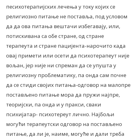
песихотерапијских лечења у току којих се
религиозно питање не поставља, под условом
да да ова питања вештачи избегавају, или,
потискивана са обе стране, од стране
терапеута и стране пацијента-нарочито када
овај примети или осети да психотерапеут није
вољан, јер није ни спреман да се упушта у
религиозну проблематику, па онда сам почне
да се стиди својих питања-одговор на малопре
постављено питање мора да пружи најпре,
теоријски, па онда и у пракси, сваки
психијатар- психотереут лично. Најбољи
могући терапеутски одговор на постављено
питање, да ли је, наиме, могуће и дали треба