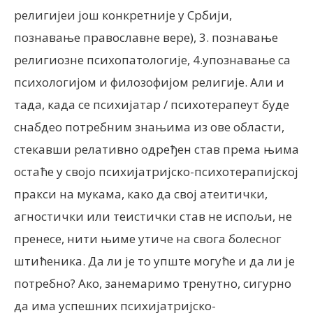
религијеи још конкретније у Србији,
познавање православне вере), 3. познавање
религиозне психопатологије, 4.упознавање са
психологијом и филозофијом религије. Али и
тада, када се психијатар / психотерапеут буде
снабдео потребним знањима из ове области,
стекавши релативно одређен став према њима
остаће у својо психијатријско-психотерапијској
пракси на мукама, како да свој атеитички,
агностички или теистички став не испољи, не
пренесе, нити њиме утиче на свога болесног
штићеника. Да ли је то упште могуће и да ли је
потребно? Ако, занемаримо тренутно, сигурно
да има успешних психијатријско-