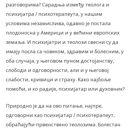
разговорима? Сарадња између теолога и
психијатра / психотерапеута, у нашим
условима незамислива, одавно је постала
плодоносна у Америци и у већини европских
земаља. И психијатри и теолози свесни су да
имају посла са човеком, здравим и болесним, у
оба случаја, у његовом пуном достојанству,
слободи и одговорности, али и у његовој
слабости, кривици и страху. Како најбоље
помоћи, и ко радије, психијатар или духовник?
Природно је да на ово питање, најпре,
одговорни као психијатар / психотерапеут,
обраћајући првенствено теолозима. Болестан