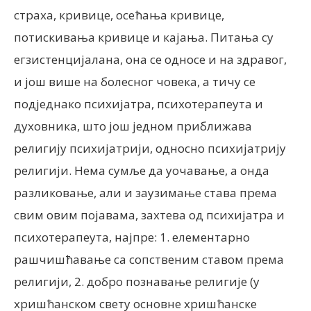
страха, кривице, осећања кривице,
потискивања кривице и кајања. Питања су
егзистенцијалана, она се односе и на здравог,
и још више на болесног човека, а тичу се
подједнако психијатра, психотерапеута и
духовника, што још једном приближава
религију психијатрији, односно психијатрију
религији. Нема сумље да уочавање, а онда
разликовање, али и заузимање става према
свим овим појавама, захтева од психијатра и
психотерапеута, најпре: 1. елементарно
рашчишћавање са сопственим ставом према
религији, 2. добро познавање религије (у
хришћанском свету основне хришћанске