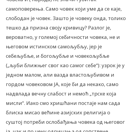
самоповерења. Само човек који уме да се каје,
слободан је човек. Зашто је човеку онда, толико
тешко да призна своју кривицу? Разлог је,
вероватно, у големој себичности човека, не и
његовом истинском самољубљу, јер је
себељубље, и богољубље и човекољубље
(„љуби ближњег свог као самог себе“): узрок је у
једном малом, али вазда властољубивом и
гордом човековом ЈА, које би да некако, само
надвлада вечну слабост и немоћ „трске која
мисли“. Иако смо хришћани постаје нам сада
блиска мисао већине азијских религија о
суштој потреби ослобађања човека од његовог
ја, чак и по цену одрицања од сопствене