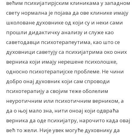
већим психијатирјским клиникама у западном
свету нормална је појава да ове клинике имају
школоване духовнике од који су и неки сами
прошли дидактичку анализу и служе као
саветодавци психотерапеутима, као што се
духовници саветују са психијатрима око оних
верника који имају нерешене психолошке,
односно психотерапијске проблеме. Не чини
добро онај духовник који сам спроводи
психотерапију а својим теже оболелим
неуротичним или психотичним верником, а
да о њој мало зна, нити оноај који одвраћа
верника да оде психијатру, нарочито када овај
већ то жели. Није увек могуће духовнику да