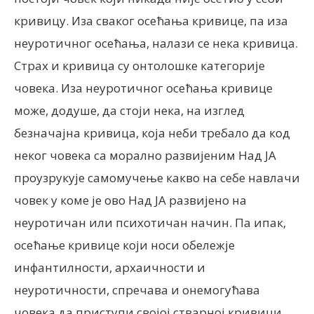
кривицу. Иза сваког осећања кривице, па иза
неуротичног осећања, налази се нека кривица.
Страх и кривица су онтолошке категорије
човека. Иза неуротичног осећања кривице
може, додуше, да стоји нека, на изглед
безначајна кривица, која неби требало да код
неког човека са морално развијеним Над ЈА
проузрукује самомучење какво на себе навлачи
човек у коме је ово Над ЈА развијено на
неуротичан или психотичан начин. Па ипак,
осећање кривице који носи обележје
инфантилности, архаичности и
неуротичности, спречава и онемогућава
човека да приступи својој стварној кривици,