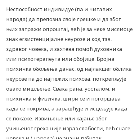
Неспособност индивидуе (па и читавих
народа) да препозна своје грешке и да због
њих затражи опроштај, већ је за неке мислиоце
знак егзистенцијалне неурозе и код тзв.
здравог човека, и захтева помоћ духовника
или психотерапеута или обојице. Бројна
психичка обољења данас, од најлакшег облика
неурозе па до најтежих психоза, поткрепљује
овако мишљење. Свака рана, уосталом, и
психичка и физичка, шири се и погоршава
када се покрива, а зарашћује и исцељује када
се покаже. Извињење или кајање због
учињеног греха није израз слабости, већ снаге
човека и ( народа) не значи губитак