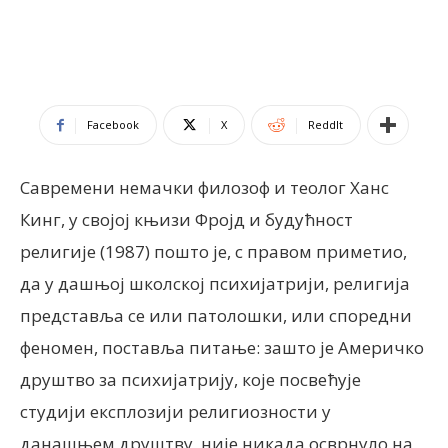
Facebook
X
ReddIt
Савремени немачки филозоф и теолог Ханс
Кинг, у својој књизи Фројд и будућност
религије (1987) пошто је, с правом приметио,
да у дашњој школској психијатрији, религија
представља се или патолошки, или споредни
феномен, поставља питање: зашто је Америчко
друштво за психијатрију, које посвећује
студији експлозији религиозности у
данашњем друштву, није никада осврнуло на