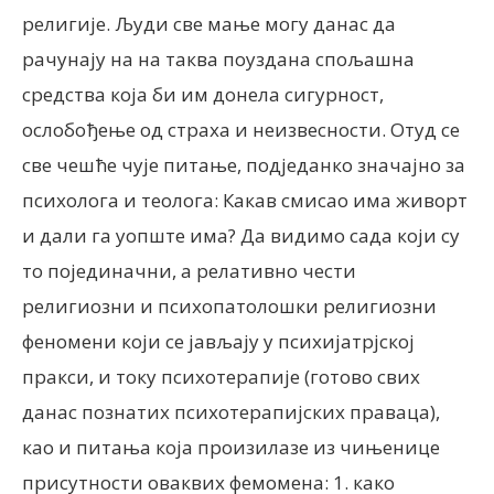
религије. Људи све мање могу данас да
рачунају на на таква поуздана спољашна
средства која би им донела сигурност,
ослобођење од страха и неизвесности. Отуд се
све чешће чује питање, подједанко значајно за
психолога и теолога: Какав смисао има живорт
и дали га уопште има? Да видимо сада који су
то појединачни, а релативно чести
религиозни и психопатолошки религиозни
феномени који се јављају у психијатрјској
пракси, и току психотерапије (готово свих
данас познатих психотерапијских праваца),
као и питања која произилазе из чињенице
присутности оваквих фемомена: 1. како