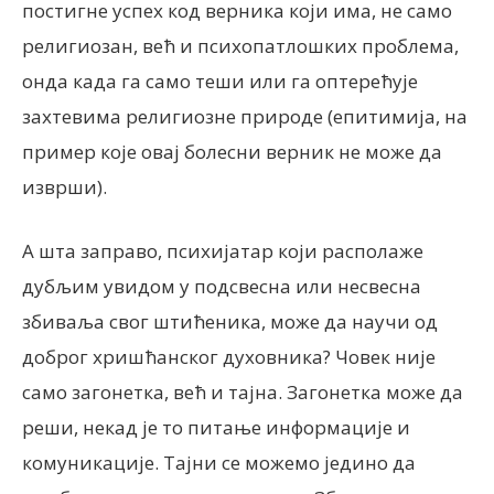
постигне успех код верника који има, не само
религиозан, већ и психопатлошких проблема,
онда када га само теши или га оптерећује
захтевима религиозне природе (епитимија, на
пример које овај болесни верник не може да
изврши).
А шта заправо, психијатар који располаже
дубљим увидом у подсвесна или несвесна
збиваља свог штићеника, може да научи од
доброг хришћанског духовника? Човек није
само загонетка, већ и тајна. Загонетка може да
реши, некад је то питање информације и
комуникације. Тајни се можемо једино да