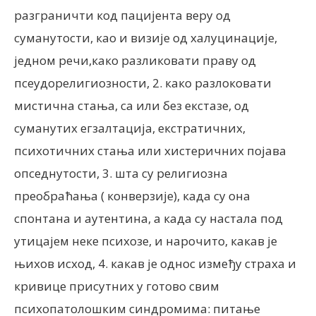
разграничти код пацијента веру од
суманутости, као и визије од халуцинације,
једном речи,како разликовати праву од
псеудорелигиозности, 2. како разлоковати
мистична стања, са или без екстазе, од
суманутих егзалтација, екстратичних,
психотичних стања или хистеричних појава
опседнутости, 3. шта су религиозна
преобраћања ( конверзије), када су она
спонтана и аутентина, а када су настала под
утицајем неке психозе, и нарочито, какав је
њихов исход, 4. какав је однос између страха и
кривице присутних у готово свим
психопатолошким синдромима: питање