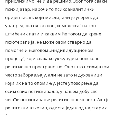
приближимо, не и да решимо. Због тога сваки
психијатар, нарочито психоаналитички
оријентисан, који мисли, или је уверен, да
унапред зна од каквог „комплекса“ његов
штићеник пати и каквим ће током да крене
псхотерапија, не може овом стварно да
помогне и његовом „индивидуационом
процесу“, који свакако укључује и човеково
религиозно пространство. Оно што психијатри
често заборављају, али не зато и духовници
који их на то опомињу, јесте упозорење да
осим свих потискиваља, у нашем добу све
чешће потискивање религиозног човека. Ако је
религозни атхетип, одиста један од најстарих