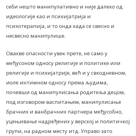
себи нешто манипулативно и није далеко од
идеологије као и психијатрија и
психотерапија, и то онда када се свесно и
несвесно манипулише.
Овакве опасности увек прете, не само у
међусоном односу религије и политике или
религије и психијатрије, већ и у свкодневном,
иоле интимном односу према људима,
почевши од манипулисања родитеља децом,
под изговором васпитањем, манипулисање
брачних и ванбрачних партнера међусобно,
уцењивање надређених у верској и политичкој
групи, на радном месту итд. Управо зато