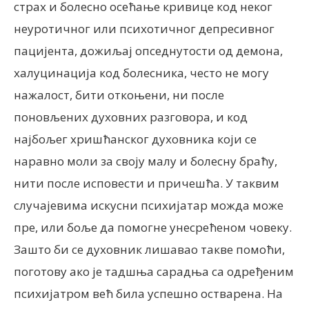
страх и болесно осећање кривице код неког
неуротичног или психотичног депресивног
пацијента, дожиљај опседнутости од демона,
халуцинација код болесника, често не могу
нажалост, бити откоњени, ни после
поновљених духовних разговора, и код
најбољег хришћанског духовника који се
наравно моли за своју малу и болесну браћу,
нити после исповести и причешћа. У таквим
случајевима искусни психијатар можда може
пре, или боље да помогне унесрећеном човеку.
Зашто би се духовник лишавао такве помоћи,
поготову ако је тадшња сарадња са одређеним
психијатром већ била успешно остварена. На