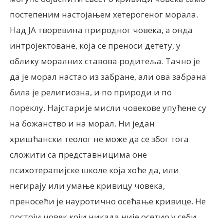
постепеним настојањем хетерогеног морала.
Над ЈА творевина природног човека, а онда
интројектоване, која се преноси детету, у
облику моралних ставова родитеља. Тачно је
да је морал настао из забране, али ова забрана
била је религиозна, и по природи и по
пореклу. Најстарије мисли човекове упућене су
на божанство и на морал. Ни један
хришћански теолог не може да се због тога
сложити са представницима оне
психотерапијске школе која хоће да, или
негирају или умање кривицу човека,
преносећи је науротично осећање кривице. Не
постоји човек који никада није осетио у себи