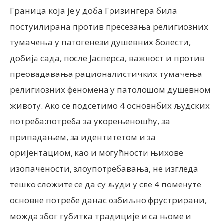
Граница која је у доба Гризингера била
постуилирана против пресезања религиозних
тумачења у патогенези душевних болести,
добија сада, после Јасперса, важност и против
преовадавања рационалистичких тумачења
религиозних феномена у патолошом душевном
животу. Ако се подсетимо 4 основнбих људских
потреба:потреба за укорењеношћу, за
припадањем, за идентитетом и за
оријентациом, као и могућности њихове
изопачености, злоупотребавања, не изгледа
тешко сложите се да су људи у све 4 поменуте
основне потребе данас озбиљно фрустрирани,
можда због губитка традиције и са њоме и