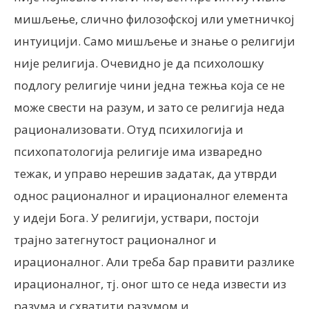
мишљење, слично филозофској или уметничкој
интуицији. Само мишљење и знање о религији
није религија. Очевидно је да психолошку
подлогу религије чини једна тежња која се не
може свести на разум, и зато се религија неда
рационализовати. Отуд психилогија и
психопатологија религије има изваредно
тежак, и управо нерешив задатак, да утврди
однос рационалног и ирационалног елемента
у идеји Бога. У религији, уствари, постоји
трајно затегнутост рационалног и
ирационалног. Али треба бар правити разлике
ирационалног, тј. оног што се неда извести из
разума и схватити разумом и