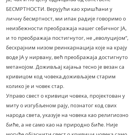
БЕСМРТНОСТИ. Верујући као хришћани у
личну бесмртност, ми ипак радије говоримо о
неизбежности преображаја нашег себичног ЈА,
и то преображаја постигнутог, не „еволуцијом“,
бескрајним низом реинкарнација које на крају
воде ЈА у нирвану, већ преображаја достигнуто
метанојом. Доживљај кајања тесно је везан са
кривицом код човека,доживљајем старим
колико је и човек стар.
Управо свест о кривици човека, пројектован у
миту о изгубљеном рају, познатог код свих
народа света, указује на човека као религиозно
биће, а не само као на природно биће. Није
могуће објаснити свест о кривици човека само