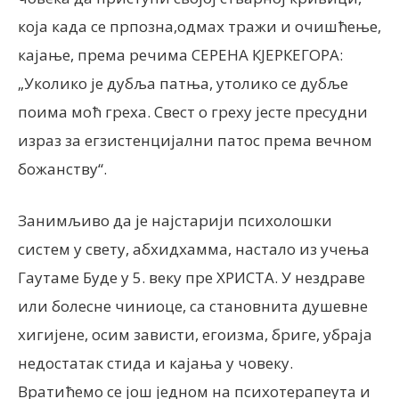
која када се прпозна,одмах тражи и очишћење,
кајање, према речима СЕРЕНА КЈЕРКЕГОРА:
„Уколико је дубља патња, утолико се дубље
поима моћ греха. Свест о греху јесте пресудни
израз за егзистенцијални патос према вечном
божанству“.
Занимљиво да је најстарији психолошки
систем у свету, абхидхамма, настало из учења
Гаутаме Буде у 5. веку пре ХРИСТА. У нездраве
или болесне чиниоце, са становнита душевне
хигијене, осим зависти, егоизма, бриге, убраја
недостатак стида и кајања у човеку.
Вратићемо се још једном на психотерапеута и