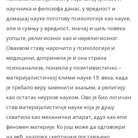
научника и филозофа данас, у вредност и
домашај науке поготову психологије као науке,
али и сумњу у вредност, значај и циљ човека
уопште, религиозног као и нерелигиозног.
Оваквом ставу нарочито у психологији и
медицини, допринела је и она страна
психоанализе, поникла у позитивистичко –
материјалистичкој клими науке 19. века, када
је требало веру заменити знањем, а религију
као остатак неурозе науком. Ово је био логичан
став материјалистичје науке која је душу
схватила као механички апарат, адух као епи
феномен материје. Ко још може да одговоери
на већ, унапред скептички постављено