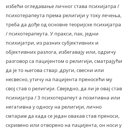
избећи огледавање личног става психијатра /
психотерапеута према религији у току лечења,
треба да дође од основне теоријске психијатра
/ психотерапеута. У пракси, пак, једни
психијатри, из разних субјективних и
објективних разлога, избегавају или, одричу
разговор са пацијентом о религији, сматрајући
да је то његова ствар ,други, свесни или
несвесно, утичу на пацијента преносећи му
свој став о религији. Свеједно, да ли је овај став
психијатра / 3 психотерапеут а позитивна или
негативна у односу на религији, лично
смтарам да када се један овакав став преноси,
скривено или отворено на пацијента, он носи у