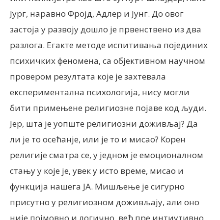
Јург, наравно Фројд, Адлер и Јунг. До овог
застоја у развоју дошло је првенствено из два
разлога. Егакте методе испитивања појединих
психичких феномена, са објективном научном
провером резултата које је захтевала
експериментална психологија, нису могли
бити примењене религиозне појаве код људи.
Јер, шта је уопште религиозни доживљај? Да
ли је то осећанје, или је то и мисао? Корен
религије сматра се, у једном је емоционалном
стању у које је, увек у исто време, мисао и
функција нашега ЈА. Мишљење је сигурно
присутно у религиозном доживљају, али оно
није појмовно и логично, већ пре интиутивно