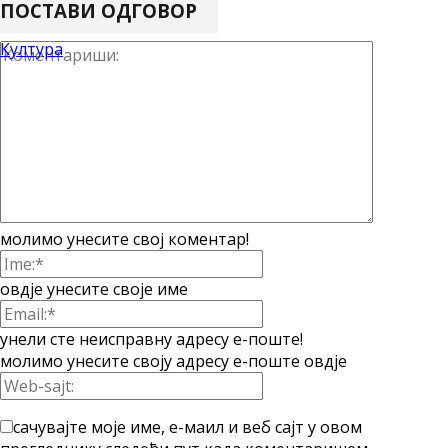
ПОСТАВИ ОДГОВОР
Култура
молимо унесите свој коментар!
овдје унесите своје име
унели сте неисправну адресу е-поште!
молимо унесите своју адресу е-поште овдје
сачувајте моје име, е-маил и веб сајт у овом