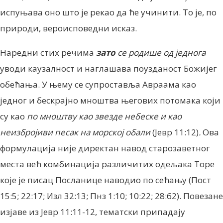
испуњава оно што је рекао да ће учинити. То је, по
природи, вероисповедни исказ.
Наредни стих речима
зато
се родише од једнога
уводи каузалност и наглашава поузданост Божијег
обећања. У њему се супроставља Авраама као
једног и бескрајно мноштва његових потомака који
су као
по мноштву као звезде небеске и као
неизбројиви песак на морској обали
(Јевр 11:12)
.
Ова
формулација није директан навод старозаветног
места већ комбинација различитих одељака Торе
које је писац Посланице наводио по сећању (Пост
15:5; 22:17; Изл 32:13; Пнз 1:10; 10:22; 28:62). Повезане
изјаве из Јевр 11:11-12, тематски припадају