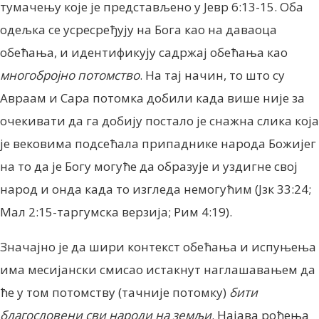
тумачењу које је представљено у Јевр 6:13-15. Оба
одељка се усресређују на Бога као на даваоца
обећања, и идентификују садржај обећања као
многобројно потомство
. На тај начин, то што су
Авраам и Сара потомка добили када више није за
очекивати да га добију постало је снажна слика која
је вековима подсећала припаднике народа Божијег
на то да је Богу могуће да образује и уздигне свој
народ и онда када то изгледа немогућим (Јзк 33:24;
Мал 2:15-таргумска верзија; Рим 4:19).
Значајно је да шири контекст обећања и испуњења
има месијански смисао истакнут наглашавањем да
ће у том потомству (тачније потомку)
бити
благословени сви народи на земљи
. Најава рођења