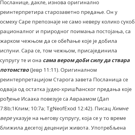
Посланице, дакле, изнова оригинално
реинтерпретира старозаветно предање. Он у
осмеху Саре препознаје не само неверу колико сукоб
рационалног и природног поимања постојања, са
жарком чежњом да се обећање које је добила
испуни. Сара се, том чежњом, присајединила
супругу те и она
сама вером
доби силу да ствара
потомство
(Јевр 11:11). Оригиналном
реинтерпретацијом Старога завета Посланица се
одваја од остатка јудео-хришћанског предања које
рођење Исаака повезује са Авраамом (Дап
7:8b;1Клим; 10:7a; TgNeofExod 12:42). Писац
Химне
вере
указује на његову супругу, која се у то време
ближила десетој деценији живота. Употребљена