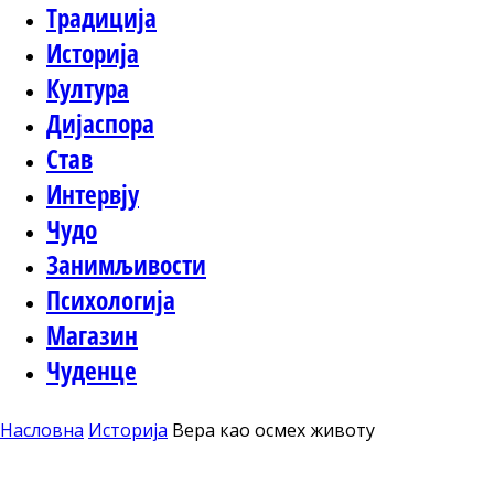
Традиција
Историја
Култура
Дијаспора
Став
Интервју
Чудо
Занимљивости
Психологија
Магазин
Чуденце
Насловна
Историја
Вера као осмех животу