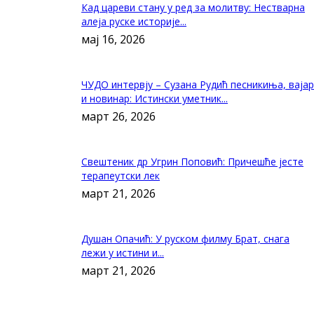
Кад цареви стану у ред за молитву: Нестварна
алеја руске историје...
мај 16, 2026
ЧУДО интервју – Сузана Рудић песникиња, вајар
и новинар: Истински уметник...
март 26, 2026
Свештеник др Угрин Поповић: Причешће јесте
терапеутски лек
март 21, 2026
Душан Опачић: У руском филму Брат, снага
лежи у истини и...
март 21, 2026