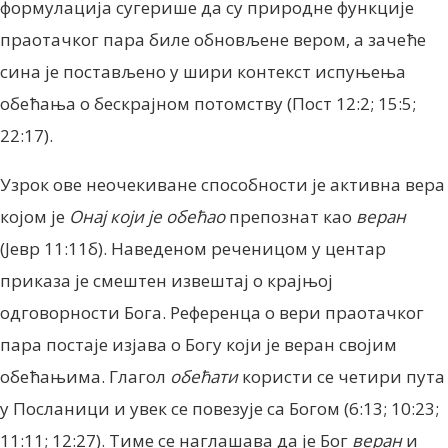
формулација сугерише да су природне функције
праотачког пара биле обновљене вером, а зачеће
сина је постављено у шири контекст испуњења
обећања о бескрајном потомству (Пост 12:2; 15:5;
22:17).
Узрок ове неочекиване способности је активна вера
којом је
Онај који је обећао
препознат као
веран
(Јевр 11:11б). Наведеном реченицом у центар
приказа је смештен извештај о крајњој
одговорности Бога. Референца о вери праотачког
пара постаје изјава о Богу који је веран својим
обећањима. Глагол
обећати
користи се четири пута
у Послaници и увек се повезује са Богом (6:13; 10:23;
11:11; 12:27). Тиме се наглашава да је Бог
веран
и