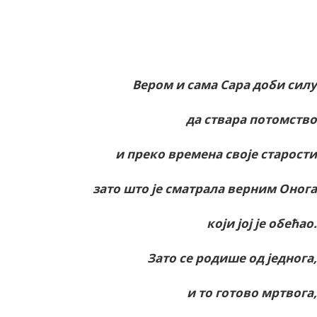
Facebook
X
ReddIt
Email
Print
Вером и сама Сара доби силу
да ствара потомство
и преко времена своје старости
зато што је сматрала верним Онога
који јој је обећао.
Зато се родише од једнога,
и то готово мртвога,