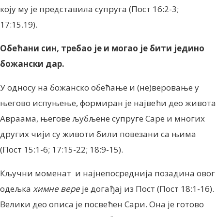
коју му је представила супруга (Пост 16:2-3;
17:15.19).
Обећани син, требао је и могао је бити једино
божански дар.
У односу на божанско обећање и (не)веровање у
његово испуњење, формиран је највећи део живота
Авраама, његове љубљене супруге Саре и многих
других чији су животи били повезани са њима
(Пост 15:1-6; 17:15-22; 18:9-15).
Кључни моменат и најнепосреднија позадина овог
одељка
химне вере
је догађај из Пост (Пост 18:1-16).
Велики део описа је посвећен Сари. Она је готово