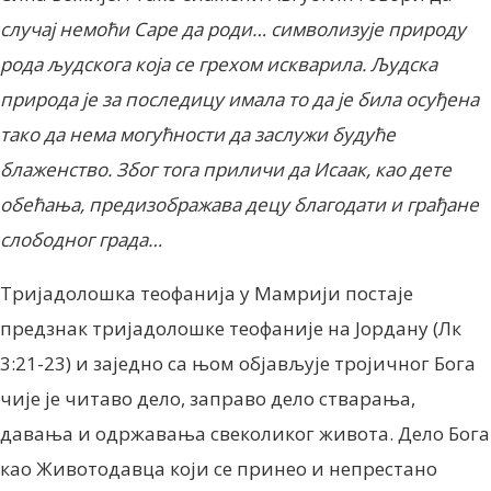
случај немоћи Саре да роди… символизује природу
рода људскога која се грехом искварила. Људска
природа је за последицу имала то да је била осуђена
тако да нема могућности да заслужи будуће
блаженство. Због тога приличи да Исаак, као дете
обећања, предизображава децу благодати и грађане
слободног града…
Тријадолошка теофанија у Мамрији постаје
предзнак тријадолошке теофаније на Јордану (Лк
3:21-23) и заједно са њом објављује тројичног Бога
чије је читаво дело, заправо дело стварања,
давања и одржавања свеколиког живота. Дело Бога
као Животодавца који се принео и непрестано