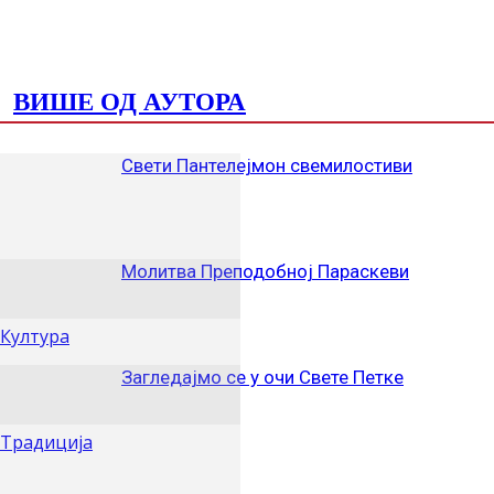
ПОВЕЗАНЕ ОБЈАВЕ
ВИШЕ ОД АУТОРА
Свети Пантелејмон свемилостиви
Молитва Преподобној Параскеви
Култура
Загледајмо се у очи Свете Петке
Традиција