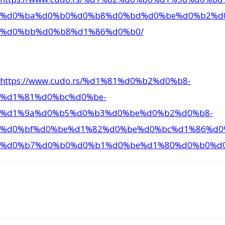
%d0%ba%d0%b0%d0%b8%d0%bd%d0%be%d0%b2%d
%d0%bb%d0%b8%d1%86%d0%b0/
https://www.cudo.rs/%d1%81%d0%b2%d0%b8-
%d1%81%d0%bc%d0%be-
%d1%9a%d0%b5%d0%b3%d0%be%d0%b2%d0%b8-
%d0%bf%d0%be%d1%82%d0%be%d0%bc%d1%86%d0
%d0%b7%d0%b0%d0%b1%d0%be%d1%80%d0%b0%d
Facebook
X
ReddIt
Email
Print