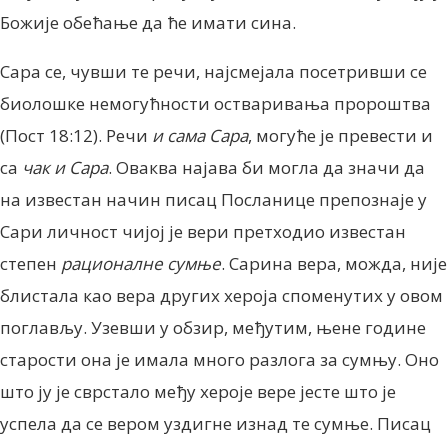
Божије обећање да ће имати сина.
Сара се, чувши те речи, најсмејала посетривши се
биолошке немогућности остваривања пророштва
(Пост 18:12). Речи
и сама Сара
, могуће је превести и
са
чак и Сара
. Оваква најава би могла да значи да
на известан начин писац Посланице препознаје у
Сари личност чијој је вери претходио известан
степен
рационалне сумње
. Сарина вера, можда, није
блистала као вера других хероја споменутих у овом
поглављу. Узевши у обзир, међутим, њене године
старости она је имала много разлога за сумњу. Оно
што ју је сврстало међу хероје вере јесте што је
успела да се вером уздигне изнад те сумње. Писац