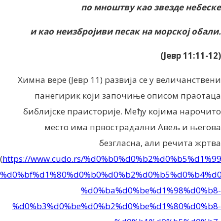
по мноштву као звезде небеске
и као неизбројиви песак на морској обали.
(Јевр 11:11-12)
Химна вере (Јевр 11) развија се у величанствени
панегирик који започиње описом праотаца
библијске праисторије. Међу којима нарочито
место има првострадални Авељ и његова
безгласна, али речита жртва
(
https://www.cudo.rs/%d0%b0%d0%b2%d0%b5%d1%99
%d0%bf%d1%80%d0%b0%d0%b2%d0%b5%d0%b4%d
%d0%ba%d0%be%d1%98%d0%b8-
%d0%b3%d0%be%d0%b2%d0%be%d1%80%d0%b8-