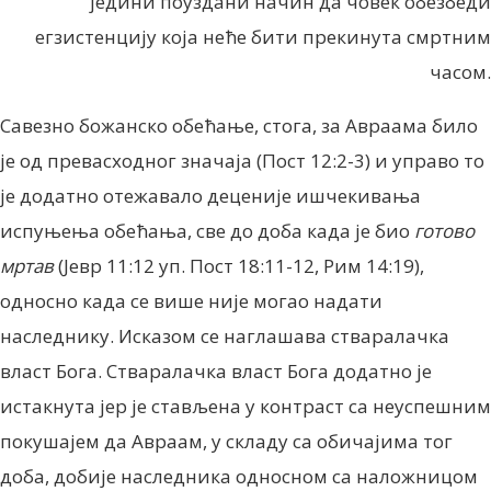
једини поуздани начин да човек обезбеди
егзистенцију која неће бити прекинута смртним
часом.
Савезно божанско обећање, стога, за Авраама било
је од превасходног значаја (Пост 12:2-3) и управо то
је додатно отежавало деценије ишчекивања
испуњења обећања, све до доба када је био
готово
мртав
(Јевр 11:12 уп. Пост 18:11-12, Рим 14:19),
односно када се више није могао надати
наследнику. Исказом се наглашава стваралачка
власт Бога. Стваралачка власт Бога додатно је
истакнута јер је стављена у контраст са неуспешним
покушајем да Авраам, у складу са обичајима тог
доба, добије наследника односном са наложницом