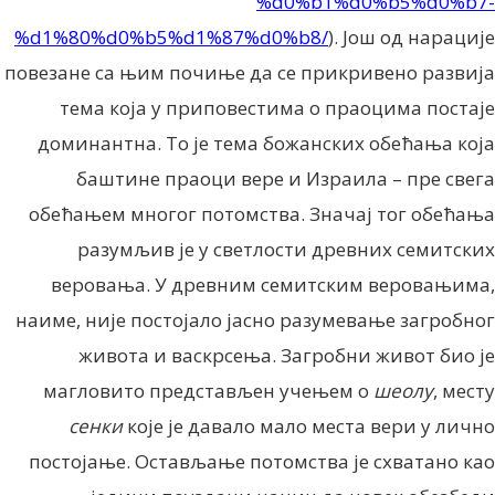
%d0%b1%d0%b5%d0%b7-
%d1%80%d0%b5%d1%87%d0%b8/
). Још од нарације
повезане са њим почиње да се прикривено развија
тема која у приповестима о праоцима постаје
доминантна. То је тема божанских обећања која
баштине праоци вере и Израила – пре свега
обећањем многог потомства. Значај тог обећања
разумљив је у светлости древних семитских
веровања. У древним семитским веровањима,
наиме, није постојало јасно разумевање загробног
живота и васкрсења. Загробни живот био je
магловито представљен учењем о
шеолу
, месту
сенки
које је давало мало места вери у лично
постојање. Остављање потомства је схватано као