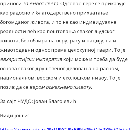
приноси
за живот света
. Одговор вере се приказује
као радосно и благодарствено прихватање
богомданог живота, и то не као индивидуалне
реалности већ као поштовања сваког људског
живота, без обзира на веру, расу и нацију, па и
животодавни однос према целокупној твари. То је
евхаристијски императив
који може и треба да буде
основа сваког друштвеног деловања на расном,
националном, верском и еколошком нивоу. То је
позив да се
вером осмехнемо животу.
За сајт ЧУДО: Јован Благојевић
Види још и:
https://www.cudo.rs/%d1%82%d0%b0%d1%98%d0%b