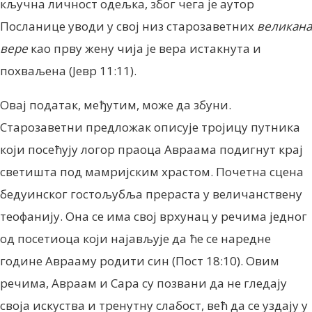
кључна личност одељка, због чега је аутор
Посланице уводи у свој низ старозаветних
великана
вере
као прву жену чија је вера истакнута и
похваљена (Јевр 11:11).
Овај податак, међутим, може да збуни.
Старозаветни предложак описује тројицу путника
који посећују логор праоца Авраама подигнут крај
светишта под мамријским храстом. Почетна сцена
бедуинског гостољубља прераста у величанствену
теофанију. Она се има свој врхунац у речима једног
од посетиоца који најављује да ће се наредне
године Аврааму родити син (Пост 18:10). Овим
речима, Авраам и Сара су позвани да не гледају
своја искуства и тренутну слабост, већ да се уздају у