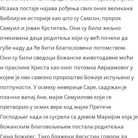
Исаака постаје најава рођења свих оних великана
библијске историје као што су Самсон, пророк
Самуил и Јован Крститељ. Они су били жељно
очекивана деца родитеља који су већ почели да
губе наду да ће бити благословени потомством.
Они су били сведоци божанске животодавне моћи
и праслике Христа као оног потомка Авраамовог у
којем је ово савезно пророштво Божије испуњено у
потпуности. У осмеху неверице Саре, садржан је
плачни вапај Ане, мајке Самуилове који се
претворио у осмех вере код мајке Претече
Господњег када се сусрела са дјевом Маријом која је
божанским благовољењем постала родитељка
Сина Божијег. Тако блажени Августин говори да