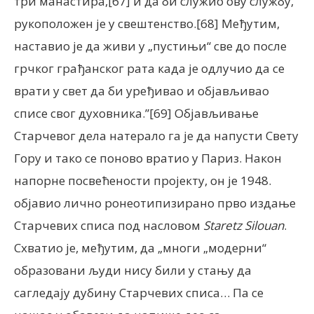
три манастира,[67] и да би служио ову службу,
рукоположен је у свештенство.[68] Међутим,
наставио је да живи у „пустињи“ све до после
грчког грађанског рата када је одлучио да се
врати у свет да би уређивао и објављивао
списе свог духовника.”[69] Објављивање
Старчевог дела натерало га је да напусти Свету
Гору и тако се поново вратио у Париз. Након
напорне посвећености пројекту, он је 1948.
објавио лично ронеотипизирано прво издање
Старчевих списа под насловом
Staretz Silouan
.
Схватио је, међутим, да „многи „модерни“
образовани људи нису били у стању да
сагледају дубину Старчевих списа… Па се