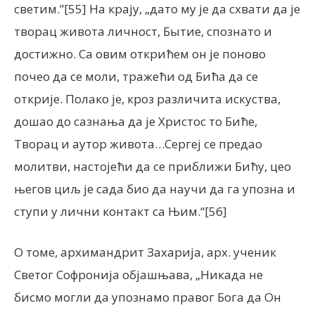
светим.”[55] На крају, „дато му је да схвати да је
творац живота личност, Бытие, спознато и
достижно. Са овим открићем он је поново
почео да се моли, тражећи од Бића да се
открије. Полако је, кроз различита искуства,
дошао до сазнања да је Христос то Биће,
Творац и аутор живота…Сергеј се предао
молитви, настојећи да се приближи Бићу, цео
његов циљ је сада био да научи да га упозна и
ступи у лични контакт са Њим.“[56]
О томе, архимандрит Захарија, арх. ученик
Светог Софронија објашњава, „Никада не
бисмо могли да упознамо правог Бога да Он