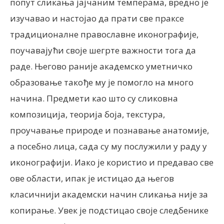
попут сликања јајчаним темперама, вредно је
изучавао и настојао да прати све праксе
традиционалне православне иконографије,
поучавајући своје шегрте важности тога да
раде. Његово раније академско уметничко
образовање такође му је помогло на много
начина. Предмети као што су сликовна
композиција, теорија боја, текстура,
проучавање природе и познавање анатомије,
а посебно лица, сада су му послужили у раду у
иконографији. Иако је користио и предавао све
ове области, ипак је истицао да његов
класичнији академски начин сликања није за
копирање. Увек је подстицао своје следбенике