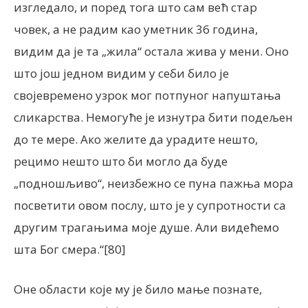
изгледало, и поред тога што сам већ стар
човек, а не радим као уметник 36 година,
видим да је та „жила“ остала жива у мени. Оно
што још једном видим у себи било је
својевремено узрок мог потпуног напуштања
сликарства. Немогуће је изнутра бити подељен
до те мере. Ако желите да урадите нешто,
рецимо нешто што би могло да буде
„подношљиво“, неизбежно се пуна пажња мора
посветити овом послу, што је у супротности са
другим трагањима моје душе. Али видећемо
шта Бог смера.“[80]
Оне области које му је било мање познате,