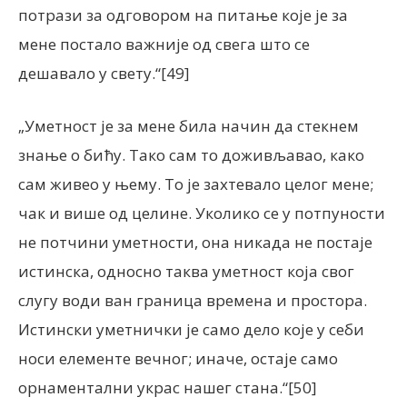
потрази за одговором на питање које је за
мене постало важније од свега што се
дешавало у свету.“[49]
„Уметност је за мене била начин да стекнем
знање о бићу. Тако сам то доживљавао, како
сам живео у њему. То је захтевало целог мене;
чак и више од целине. Уколико се у потпуности
не потчини уметности, она никада не постаје
истинска, односно таква уметност која свог
слугу води ван граница времена и простора.
Истински уметнички је само дело које у себи
носи елементе вечног; иначе, остаје само
орнаментални украс нашег стана.“[50]