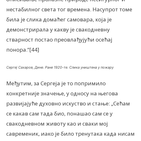
нестабилног света тог времена. Насупрот томе
била је слика домаћег самовара, која је
демонстрирала у какву је свакодневну
стварност постао преовлађујући осећај
понора.“[44]
Сергеј Сахаров, Дине. Ране 1920-те. Слика уништена у пожару
Међутим, за Сергеја је то попримило
конкретније значење, у односу на његова
развијајуће духовно искуство и стање: „Сећам
се какав сам тада био, понашао сам се у
свакодневном животу као и сваки мој
савременик, иако је било тренутака када нисам