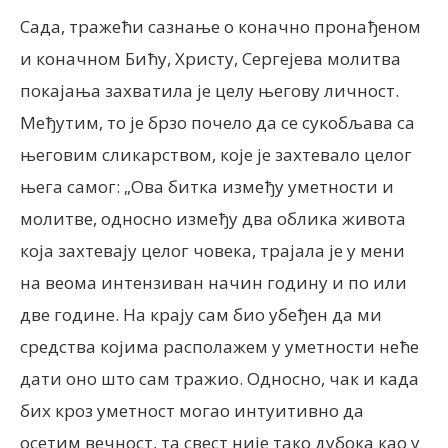
Сада, тражећи сазнање о коначно пронађеном
и коначном Бићу, Христу, Сергејева молитва
покајања захватила је целу његову личност.
Међутим, то је брзо почело да се сукобљава са
његовим сликарством, које је захтевало целог
њега самог: „Ова битка између уметности и
молитве, односно између два облика живота
која захтевају целог човека, трајала је у мени
на веома интензиван начин годину и по или
две године. На крају сам био убеђен да ми
средства којима располажем у уметности неће
дати оно што сам тражио. Односно, чак и када
бих кроз уметност могао интуитивно да
осетим вечност, та свест није тако дубока као у