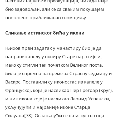
његових највећих преокупација, никада није
био задовољан. али се са сваким покушајем
постепено приближавао свом циљу.
Сликање истинског бића у икони
Њихов први задатак у манастиру био је да
направе капелу у оквиру Старе парохије и,
иако су стигли тек почетком Великог поста,
била је спремна на време за Страсну седмицу и
Васкрс. Поставили су иконостас из капеле у
Француској, који је насликао Пер Грегоар (Круг),
и низ икона које је насликао Леонид Успенски,
укључујући и најраније иконе Старца
Силуана[78]. Ослањајући се на искуство оца