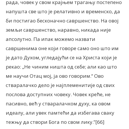
рада, човек у свом крајњем трагању постепено
напушта све што је релативно и временско, да
би постигао бесконачно савршенство. На овој
земљи савршенство, наравно, никада није
апсолутно. Па ипак можемо назвати
савршенима оне који говоре само оно што им
је дато Духом, угледајући се на Христа који је
рекао: „Не чиним ништа од себе; али као што
ме научи Отац мој, ја ово говорим.“ Ово
стваралачко дело је најплеменитије од свих
послова доступних човеку. Човек креће, не
пасивно, већ у стваралачком духу, ка овом
идеалу, али увек памтећи да избегава сваку
тежњу да створи Бога по свом лику.”[66]