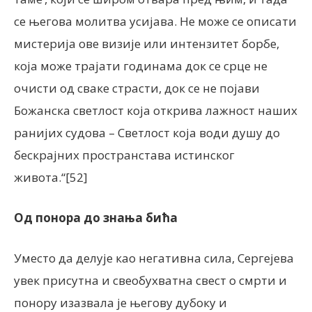
се његова молитва усијава. Не може се описати
мистерија ове визије или интензитет борбе,
која може трајати годинама док се срце не
очисти од сваке страсти, док се не појави
Божанска светлост која открива лажност наших
ранијих судова – Светлост која води душу до
бескрајних пространстава истинског
живота.“[52]
Од понора до знања бића
Уместо да делује као негативна сила, Сергејева
увек присутна и свеобухватна свест о смрти и
понору изазвала је његову дубоку и