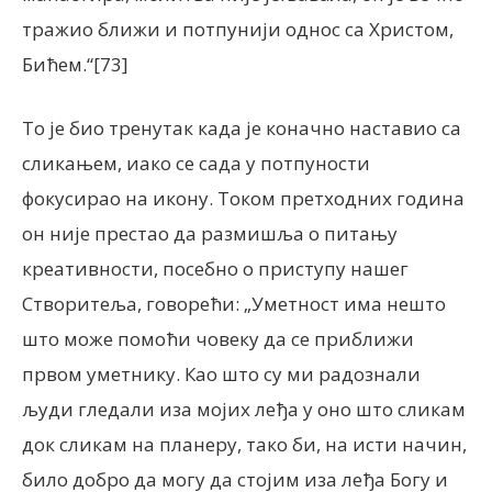
тражио ближи и потпунији однос са Христом,
Бићем.“[73]
То је био тренутак када је коначно наставио са
сликањем, иако се сада у потпуности
фокусирао на икону. Током претходних година
он није престао да размишља о питању
креативности, посебно о приступу нашег
Створитеља, говорећи: „Уметност има нешто
што може помоћи човеку да се приближи
првом уметнику. Као што су ми радознали
људи гледали иза мојих леђа у оно што сликам
док сликам на планеру, тако би, на исти начин,
било добро да могу да стојим иза леђа Богу и