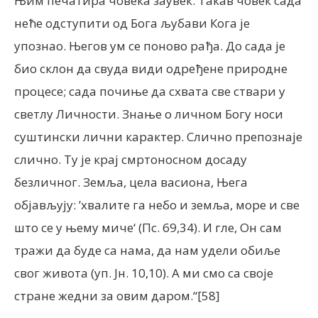
Њим печатира човека заувек. Такав човек сада
неће одступити од Бога љубави Кога је
упознао. Његов ум се поново рађа. До сада је
био склон да свуда види одређене природне
процесе; сада почиње да схвата све ствари у
светлу Личности. Знање о личном Богу носи
суштински лични карактер. Слично препознаје
слично. Ту је крај смртоносном досаду
безличног. Земља, цела васиона, Њега
објављују: ’хвалите га небо и земља, море и све
што се у њему миче‘ (Пс. 69,34). И гле, Он сам
тражи да буде са нама, да нам удели обиље
свог живота (уп. Јн. 10,10). А ми смо са своје
стране жедни за овим даром.“[58]