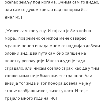
осећао земљу под ногама. Очима сам то видео,
али сам се духом кретао над понором без
дна.“[45]
„Живео сам као у сну. И тај сан је био ноћна
мора…повремено се испод мене отварао
мрачни понор и нада мном се надвијао дебели
оловни зид. Два пута сам био хапшен на
почетку револуције. Много људи је тада
страдало, али нисам осећао страх, као да у тим
хапшењима није било ничег страшног. Али
визија тог зида и тог понора довела ме је у
стање необјашњивог, тихог ужаса. И то је
трајало много година.[46]