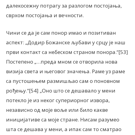
далекосежну потрагу за разлогом постојања,
сврхом постојања и вечности.
Чини се да је сам понор имао и позитиван
аспект: „Додир Божанске љубави у срцу је наш
први контакт са небеском страном понора.“[53]
Постепено „…преда мном се отворила нова
визија света и његовог значења. Раме уз раме
са пустошењем размишљао сам о поновном
рођењу.“[54] „Оно што се дешавало у мени
потекло је из неког супериорног извора,
независно од моје воље или било какве
иницијативе са моје стране. Нисам разумео
шта се дешава у мени, а ипак сам то сматрао