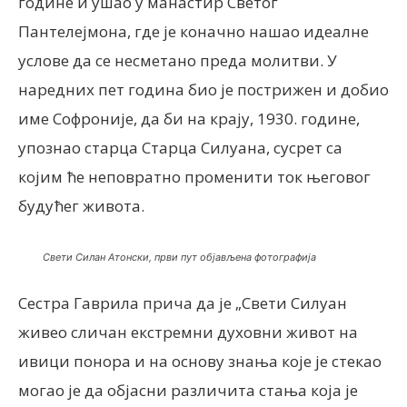
године и ушао у манастир Светог
Пантелејмона, где је коначно нашао идеалне
услове да се несметано преда молитви. У
наредних пет година био је пострижен и добио
име Софроније, да би на крају, 1930. године,
упознао старца Старца Силуана, сусрет са
којим ће неповратно променити ток његовог
будућег живота.
Свети Силан Атонски, први пут објављена фотографија
Сестра Гаврила прича да је „Свети Силуан
живео сличан екстремни духовни живот на
ивици понора и на основу знања које је стекао
могао је да објасни различита стања која је