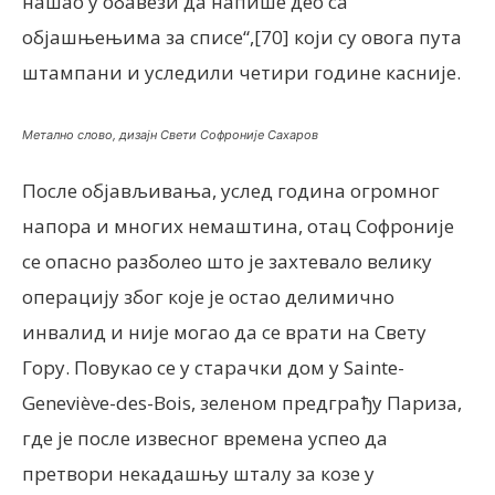
нашао у обавези да напише део са
објашњењима за списе“,[70] који су овога пута
штампани и уследили четири године касније.
Метално слово, дизајн Свети Софроније Сахаров
После објављивања, услед година огромног
напора и многих немаштина, отац Софроније
се опасно разболео што је захтевало велику
операцију због које је остао делимично
инвалид и није могао да се врати на Свету
Гору. Повукао се у старачки дом у Sainte-
Geneviève-des-Bois, зеленом предграђу Париза,
где је после извесног времена успео да
претвори некадашњу шталу за козе у