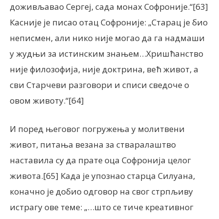
доживљавао Сергеј, сада монах Софроније.“[63]
Касније је писао отац Софроније: „Старац је био
неписмен, али нико није могао да га надмаши
у жудњи за истинским знањем…Хришћанство
није филозофија, није доктрина, већ живот, а
сви Старчеви разговори и списи сведоче о
овом животу.“[64]
И поред његовог погружења у молитвени
живот, питања везана за стваралаштво
наставила су да прате оца Софронија целог
живота.[65] Када је упознао старца Силуана,
коначно је добио одговор на свог стрпљиву
истрагу ове теме: „…што се тиче креативног