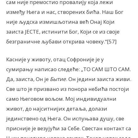
сам није премостио провалију која лежи
између Њега и нас, створених бића. Наш Бог
није људска измишљотина већ Онај Који
заиста ЈЕСТЕ, истинити Бог, Који се из своје
безграничне љубави открива човеку.“[57]
Касније у животу, отац Софроније је у
сумирању написао следеће: „ТО САМ ШТО САМ.
Да, заиста, Он је
Бытие
. Он једини заиста живи.
Све што је призвано из понора небића постоји
само Његовом вољом. Мој индивидуални
живот, до најситнијих детаља, долази
јединствено од Њега. Он испуњава душу, све
присније је везујући за Себе. Свестан контакт са