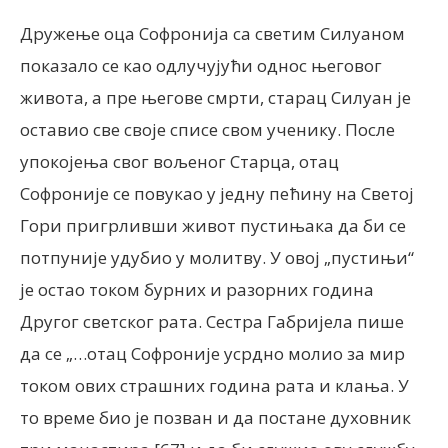
Дружење оца Софронија са светим Силуаном
показало се као одлучујући однос његовог
живота, а пре његове смрти, старац Силуан је
оставио све своје списе свом ученику. После
упокојења свог вољеног Старца, отац
Софроније се повукао у једну пећину на Светој
Гори пригрливши живот пустињака да би се
потпуније удубио у молитву. У овој „пустињи“
је остао током бурних и разорних година
Другог светског рата. Сестра Габријела пише
да се „…отац Софроније усрдно молио за мир
током ових страшних година рата и клања. У
то време био је позван и да постане духовник