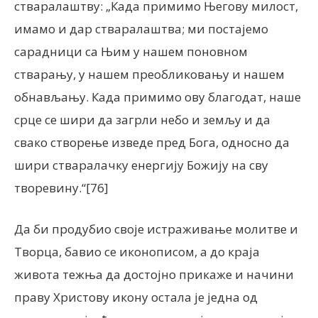
стваралаштву: „Када примимо Његову милост,
имамо и дар стваралаштва; ми постајемо
сарадници са Њим у нашем поновном
стварању, у нашем преобликовању и нашем
обнављању. Када примимо ову благодат, наше
срце се шири да загрли небо и земљу и да
свако створење изведе пред Бога, односно да
шири стваралачку енергију Божију на сву
творевину.“[76]
Да би продубио своје истраживање молитве и
Творца, бавио се иконописом, а до краја
живота тежња да достојно прикаже и начини
праву Христову икону остала је једна од