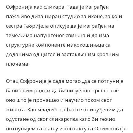
Софронија као сликара, тада је изграђен
пажљиво дизајниран студио за иконе, за који
сестра Габријела описује да је изграђен на
темељима напуштеног свињца и да има
структурне компоненте из кокошињца са
додацима од цигле и застакљеним кровним
плочама.
Отац Софроније је сада могао „да се потпуније
бави овим радом да би визуелно пренео све
оно што је пронашао и научио током свог
живота. Као младић осећао се принуђеним да
одустане од свог сликарства како би тежио
потпунијем сазнању и контакту са Оним кога је