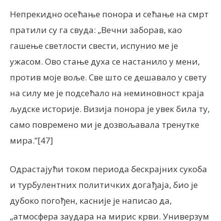
Непрекидно осећање понора и сећање на смрт
пратили су га свуда: „Вечни заборав, као
гашење светлости свести, испунио ме је
ужасом. Ово стање духа се настанило у мени,
против моје воље. Све што се дешавало у свету
на силу ме је подсећало на неминовност краја
људске историје. Визија понора је увек била ту,
само повремено ми је дозвољавала тренутке
мира.”[47]
Одрастајући током периода бескрајних сукоба
и турбулентних политичких догађаја, био је
дубоко погођен, касније је написао да,
„атмосфера заудара на мирис крви. Универзум