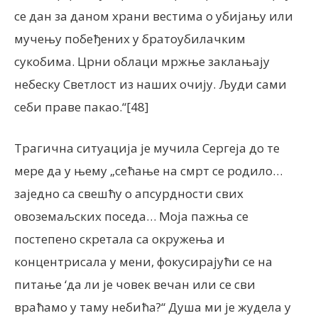
се дан за даном храни вестима о убијању или
мучењу побеђених у братоубилачким
сукобима. Црни облаци мржње заклањају
небеску Светлост из наших очију. Људи сами
себи праве пакао.“[48]
Трагична ситуација је мучила Сергеја до те
мере да у њему „сећање на смрт се родило…
заједно са свешћу о апсурдности свих
овоземаљских поседа… Моја пажња се
постепено скретала са окружења и
концентрисала у мени, фокусирајући се на
питање ‘да ли је човек вечан или се сви
враћамо у таму небића?“ Душа ми је жудела у