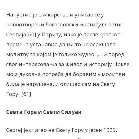
Напустио је сликарство и уписао се у
новоотворени богословски институт Светог
Сергија[60] у Паризу, иако је после кратког
времена установио да ни то не олакшава
молитву за којом је толико жудео: „…и поред
свог интересовања за живот и историју Цркве,
моја духовна потреба да боравим у молитви
била је нарушена, и отишао сам на Свету
Гору.“[61]
Света Гора и Свети Силуан
Сергеј је стигао на Свету Гору у јесен 1925.