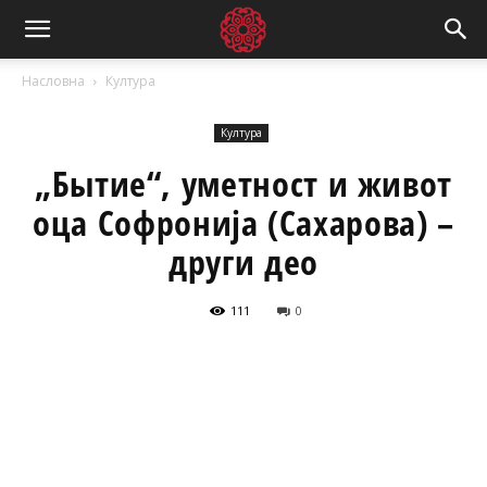
Насловна
Култура
Култура
„Бытие“, уметност и живот
оца Софронија (Сахарова) –
други део
111
0