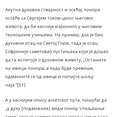
Акутна духовна стварност и осећај понора
остаће са Сергејем током целог његовог
живота, да би касније изронило у његовим
теолошким учењима. На пример, док је био
духовни отац на Светој Гори, тада је отац
Софроније саветовао пустињака који је дошао
да га испитује о духовном животу, „Останите
на ивици понора, а када буде превише,
одмакните се од ивице и попијте шољу
чаја.“[51]
А у каснијем опису аскетског пута, пишући да
„у духу [подвижник] види понор ’спољашње
таме‘, који се широм отвара пред њим, и тада