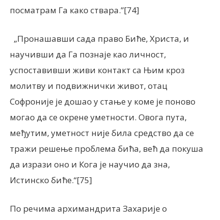
посматрам Га како ствара.”[74]
„Пронашавши сада право Биће, Христа, и
научивши да Га познаје као личност,
успоставивши живи контакт са Њим кроз
молитву и подвижнички живот, отац
Софроније је дошао у стање у коме је поново
могао да се окрене уметности. Овога пута,
међутим, уметност није била средство да се
тражи решење проблема бића, већ да покуша
да изрази оно и Кога је научио да зна,
Истинско биће.“[75]
По речима архимандрита Захарије о