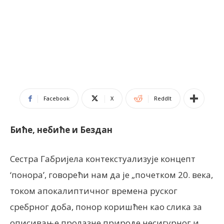
Facebook
X
ReddIt
Биће, небиће и Бездан
Сестра Габријела контекстуализује концепт
‘понора’, говорећи нам да је „почетком 20. века,
током апокалиптичног времена руског
сребрног доба, понор коришћен као слика за
описивање пролазне природе несигурног и