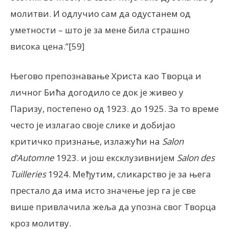
молитви. И одлучио сам да одустанем од
уметности – што је за мене била страшно
висока цена.”[59]
Његово препознавање Христа као Творца и
личног Бића догодило се док је живео у
Паризу, постепено од 1923. до 1925. За то време
често је излагао своје слике и добијао
критичко признање, излажући на
Salon
d’Automne
1923. и још ексклузивнијем
Salon des
Tuilleries
1924. Међутим, сликарство је за њега
престало да има исто значење јер га је све
више привлачила жеља да упозна свог Творца
кроз молитву.