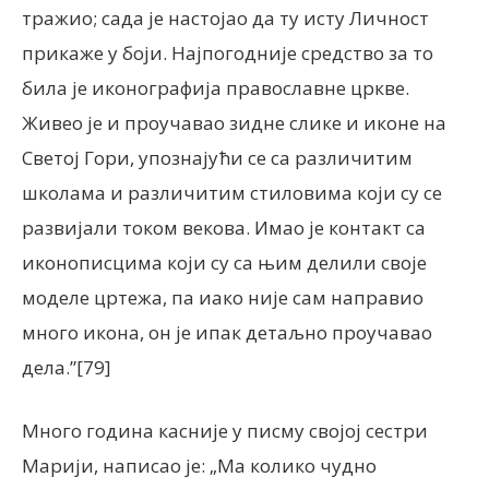
тражио; сада је настојао да ту исту Личност
прикаже у боји. Најпогодније средство за то
била је иконографија православне цркве.
Живео је и проучавао зидне слике и иконе на
Светој Гори, упознајући се са различитим
школама и различитим стиловима који су се
развијали током векова. Имао је контакт са
иконописцима који су са њим делили своје
моделе цртежа, па иако није сам направио
много икона, он је ипак детаљно проучавао
дела.”[79]
Много година касније у писму својој сестри
Марији, написао је: „Ма колико чудно