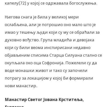
капелу[72] у којој се одржавала богослужења.
Његова снага је била у великој мери
ослабљена, али је потрошио оно мало што је
имао у тешењу људи који су му се обраћали за
духовно вођство. Група младића и девојака
који су били веома инспирисани недавно
објављеним списима Старца Силуана стално се
окупљала око оца Софронија. Пожелели су да
воде монашки живот и тако су започели
потрагу за локацијом у којој би формирали
нови манастир.
Манастир Светог Јована Крститеља,