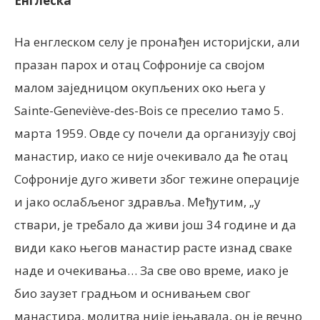
Енглеска
На енглеском селу је пронађен историјски, али
празан парох и отац Софроније са својом
малом заједницом окупљених око њега у
Sainte-Geneviève-des-Bois се преселио тамо 5.
марта 1959. Овде су почели да организују свој
манастир, иако се није очекивало да ће отац
Софроније дуго живети због тежине операције
и јако ослабљеног здравља. Међутим, „у
ствари, је требало да живи још 34 године и да
види како његов манастир расте изнад сваке
наде и очекивања… За све ово време, иако је
био заузет градњом и оснивањем свог
манастира, молитва није јењавала, он је вечно