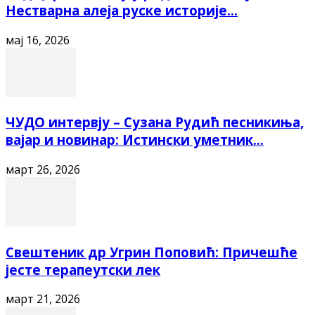
Нестварна алеја руске историје...
мај 16, 2026
ЧУДО интервју – Сузана Рудић песникиња,
вајар и новинар: Истински уметник...
март 26, 2026
Свештеник др Угрин Поповић: Причешће
јесте терапеутски лек
март 21, 2026