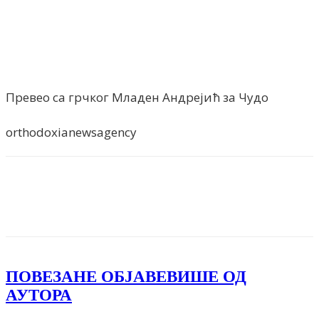
Превео са грчког Младен Андрејић за Чудо
orthodoxianewsagency
Facebook
X
ReddIt
Email
Pri
ПОВЕЗАНЕ ОБЈАВЕ
ВИШЕ ОД
АУТОРА