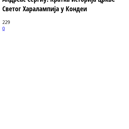
Светог Харалампија у Кондеи
229
0
Facebook
X
ReddIt
Email
Pri