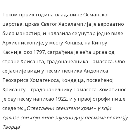
Током првих година владавине Османског
царства, црква Светог Харалампија је вероватно
била манастир, и налазила се унутар једне виле
Архиепископије, у месту Кондеа, на Кипру.
Касније, око 1797, саграђена је већа црква од
стране Хрисанта, градоначелника Тамасоса. Ово
се јасније види у песми песника Андониса
Теохариса Хоматеноса, Кондејца, посвећеној
Хрисанту – градоначелнику Тамасоса. Хоматинос
је ову песму написао 1922, и у првој строфи пише
следеће: „
Осветљени свештени храм – у који
одлазе сви који живе заједно
да у песмама величају
Творца
“.