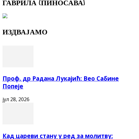
ГАВРИЛА (ПИНОСАВА)
ИЗДВАЈАМО
Проф. др Радана Лукајић: Вео Сабине
Попеје
јул 28, 2026
Кад цареви стану у ред за молитву: