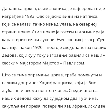
Данашња црква, осим звоника, је највероватније
изграђена 1893. Ово се јасно види из натписа,
који се налази тачно изнад улаза, на северној
страни цркве. Стил цркве је готски и доминирају
карактеристични лукови. Њен звоник је саграђен
касније, након 1920 – постоје сведочанства наших
дедова, који су у току изградње радили са нашим
сеоским мајстором Мајстор – Павлисом.
Што се тиче опремања цркве, треба поменути и
велики допринос Хаџифранциска, који је био
љубазан и веома поштен човек. Сведочанства
наших дедова кажу да су једном два Турчина,
сакупљачи пореза, поверили Хаџифранциску две