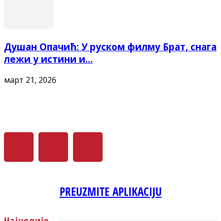
Душан Опачић: У руском филму Брат, снага
лежи у истини и...
март 21, 2026
PREUZMITE APLIKACIJU
Најновије