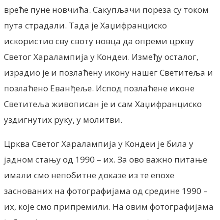
вреће пуне новчића. Сакупљачи пореза су током
пута страдали. Тада је Хаџифранциско
искористио сву своту новца да опреми цркву
Светог Харалампија у Кондеи. Између осталог,
израдио је и позлаћену икону нашег Светитеља и
позлаћено Еванђеље. Испод позлаћене иконе
Светитеља живописан је и сам Хаџифранциско
уздигнутих руку, у молитви.
Црква Светог Харалампија у Кондеи је била у
јадном стању од 1990 – их. За ово важно питање
имали смо непобитне доказе из те епохе
заснованих на фотографијама од средине 1990 –
их, које смо припремили. На овим фотографијама