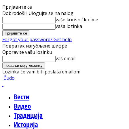
Пријавите се
Dobrodošli! Ulogujte se na nalog
vaše korisničko ime
vaša lozinka
Forgot your password? Get help
Повратак изгубљене шифре
Oporavite vašu lozinku
vaš email
Lozinka će vam biti poslata emailom
Čudo
Вести
Видео
Традиција
Историја