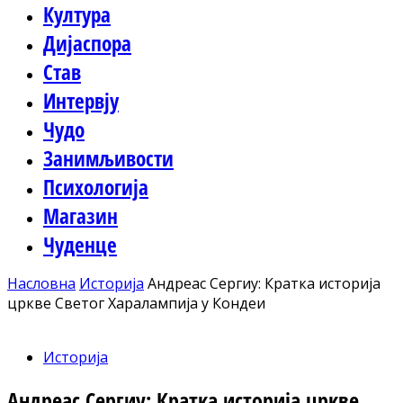
Култура
Дијаспора
Став
Интервју
Чудо
Занимљивости
Психологија
Магазин
Чуденце
Насловна
Историја
Андреас Сергиу: Кратка историја
цркве Светог Харалампија у Кондеи
Историја
Андреас Сергиу: Кратка историја цркве