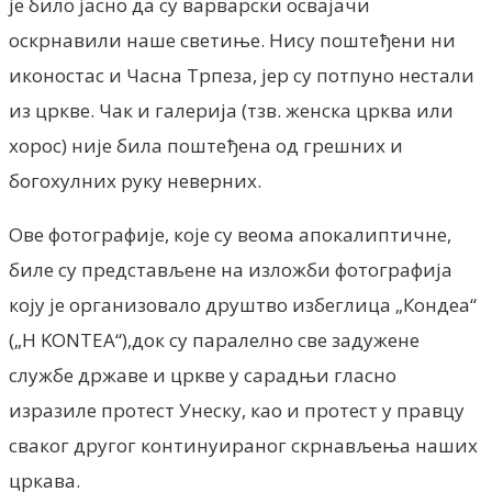
је било јасно да су варварски освајачи
оскрнавили наше светиње. Нису поштеђени ни
иконостас и Часна Трпеза, јер су потпуно нестали
из цркве. Чак и галерија (тзв. женска црква или
хорос) није била поштеђена од грешних и
богохулних руку неверних.
Ове фотографије, које су веома апокалиптичне,
биле су представљене на изложби фотографија
коју је организовало друштво избеглица „Кондеа“
(„Η ΚΟΝΤΕΑ“),док су паралелно све задужене
службе државе и цркве у сарадњи гласно
изразиле протест Унеску, као и протест у правцу
сваког другог континуираног скрнављења наших
цркава.