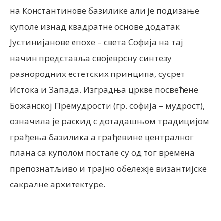
на Константинове базилике али је подизање
куполе изнад квадратне основе додатак
Јустинијанове епохе – света Софија на тај
начин представља својеврсну синтезу
разнородних естетских принципа, сусрет
Истока и Запада. Изградња цркве посвећене
Божанској Премудрости (гр. софија – мудрост),
означила је раскид с дотадашњом традицијом
грађења базилика а грађевине централног
плана са куполом постале су од тог времена
препознатљиво и трајно обележје византијске
сакралне архитектуре.