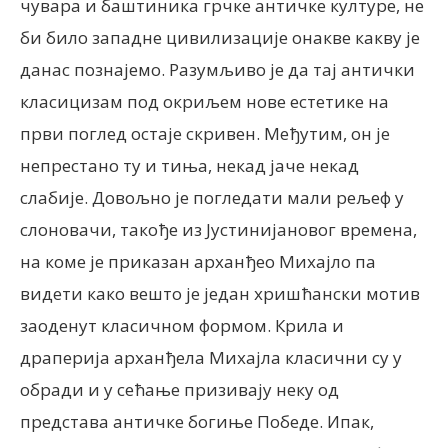
чувара и баштиника грчке античке културе, не
би било западне цивилизације онакве какву је
данас познајемо. Разумљиво је да тај антички
класицизам под окриљем нове естетике на
први поглед остаје скривен. Међутим, он је
непрестано ту и тиња, некад јаче некад
слабије. Довољно је погледати мали рељеф у
слоновачи, такође из Јустинијановог времена,
на коме је приказан арханђео Михајло па
видети како вешто је један хришћански мотив
заоденут класичном формом. Крила и
драперија арханђела Михајла класични су у
обради и у сећање призивају неку од
представа античке богиње Победе. Ипак,