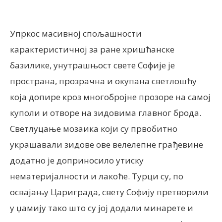
Упркос масивној спољашности
карактеристичној за ране хришћанске
базилике, унутрашњост свете Софије је
пространа, прозрачна и окупана светлошћу
која допире кроз многобројне прозоре на самој
куполи и отворе на зидовима главног брода.
Светлуцање мозаика који су првобитно
украшавали зидове ове велелепне грађевине
додатно је доприносило утиску
нематеријалности и лакоће. Турци су, по
освајању Цариграда, свету Софију претворили
у џамију тако што су јој додали минарете и