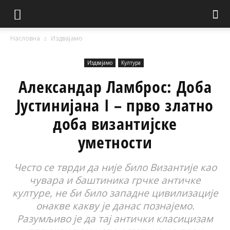
Насловна
Издвајамо
Издвајамо
Култура
Александар Ламброс: Доба
Јустинијана I – прво златно
доба византијске
уметности
Често се тврди да није било Византије као
чувара и баштиника грчке античке
културе, не би било западне цивилизације
онакве какву је данас познајемо.
Разумљиво је да тај антички класицизам