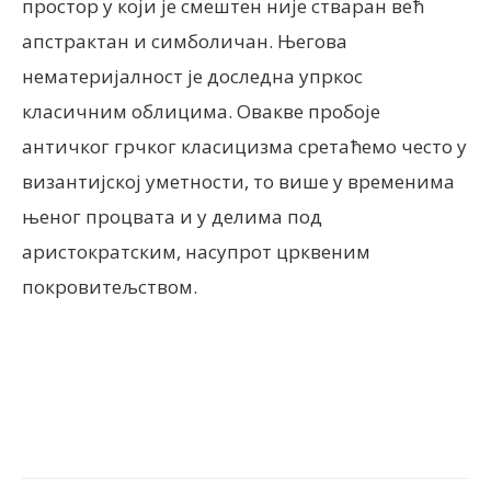
простор у који је смештен није стваран већ
апстрактан и симболичан. Његова
нематеријалност је доследна упркос
класичним облицима. Овакве пробоје
античког грчког класицизма сретаћемо често у
византијској уметности, то више у временима
њеног процвата и у делима под
аристократским, насупрот црквеним
покровитељством.