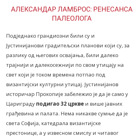
АЛЕКСАНДАР ЛАМБРОС: РЕНЕСАНСА
ПАЛЕОЛОГА
Подједнако грандиозни били су и
Јустинијанови градитељски планови који су, за
разлику од његових освајања, били далеко
трајнији и далекосежнији по свом утицају на
свет који је током времена потпао под
византијски културни утицај. Јустинијанов
историчар Прокопије забележио је да је само у
Цариграду
подигао 32 цркве
и више јавних
грађевина и палата. Нема никакве сумње да је
света Софија, катедрала византијске
престонице, а у извесном смислу и читавог