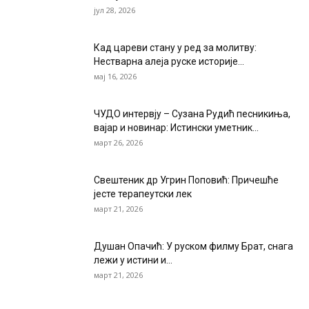
јул 28, 2026
Кад цареви стану у ред за молитву:
Нестварна алеја руске историје...
мај 16, 2026
ЧУДО интервју – Сузана Рудић песникиња,
вајар и новинар: Истински уметник...
март 26, 2026
Свештеник др Угрин Поповић: Причешће
јесте терапеутски лек
март 21, 2026
Душан Опачић: У руском филму Брат, снага
лежи у истини и...
март 21, 2026