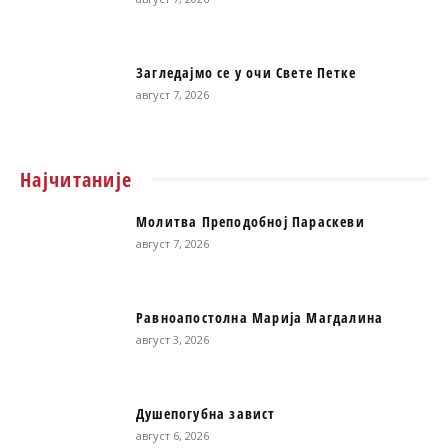
Загледајмо се у очи Свете Петке
август 7, 2026
Најчитаније
Молитва Преподобној Параскеви
август 7, 2026
Равноапостолна Марија Магдалина
август 3, 2026
Душепогубна завист
август 6, 2026