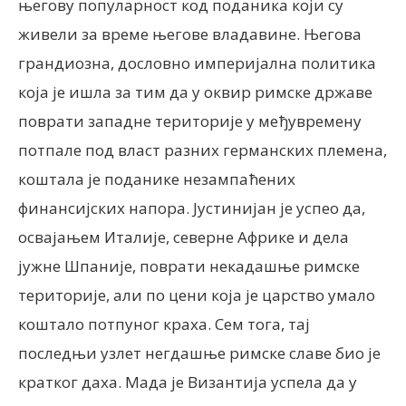
његову популарност код поданика који су
живели за време његове владавине. Његова
грандиозна, дословно империјална политика
која је ишла за тим да у оквир римске државе
поврати западне територије у међувремену
потпале под власт разних германских племена,
коштала је поданике незампаћених
финансијских напора. Јустинијан је успео да,
освајањем Италије, северне Африке и дела
јужне Шпаније, поврати некадашње римске
територије, али по цени која је царство умало
коштало потпуног краха. Сем тога, тај
последњи узлет негдашње римске славе био је
кратког даха. Мада је Византија успела да у