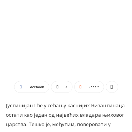
Facebook
X
ReddIt
Јустинијан I ће у сећању каснијих Византинаца
остати као један од највећих владара њиховог
царства. Тешко је, међутим, поверовати у