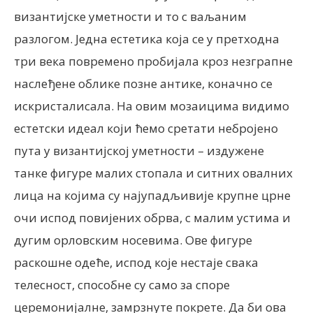
византијске уметности и то с ваљаним
разлогом. Једна естетика која се у претходна
три века повремено пробијала кроз незграпне
наслеђене облике позне антике, коначно се
искристалисала. На овим мозаицима видимо
естетски идеал који ћемо сретати небројено
пута у византијској уметности – издужене
танке фигуре малих стопала и ситних овалних
лица на којима су најупадљивије крупне црне
очи испод повијених обрва, с малим устима и
дугим орловским носевима. Ове фигуре
раскошне одеће, испод које нестаје свака
телесност, способне су само за споре
церемонијалне, замрзнуте покрете. Да би ова