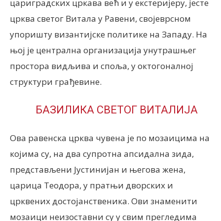
цариградских цркава већ и у екстеријеру, јесте
црква светог Витала у Равени, својеврсном
упоришту византијске политике на Западу. На
њој је централна организација унутрашњег
простора видљива и споља, у октогоналној
структури грађевине.
БАЗИЛИКА СВЕТОГ ВИТАЛИЈА
Ова равенска црква чувена је по мозаицима на
којима су, на два супротна апсидална зида,
представљени Јустинијан и његова жена,
царица Теодора, у пратњи дворских и
црквених достојанственика. Ови знаменити
мозаици неизоставни су у свим прегледима