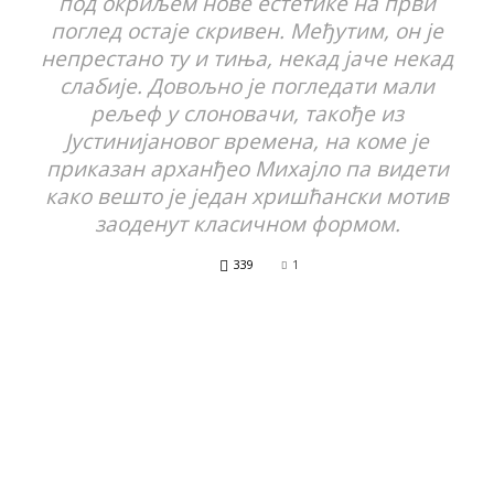
под окриљем нове естетике на први
поглед остаје скривен. Међутим, он је
непрестано ту и тиња, некад јаче некад
слабије. Довољно је погледати мали
рељеф у слоновачи, такође из
Јустинијановог времена, на коме је
приказан арханђео Михајло па видети
како вешто је један хришћански мотив
заоденут класичном формом.
339
1