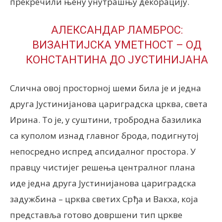
прекречили њену унутрашњу декорацију.
АЛЕКСАНДАР ЛАМБРОС:
ВИЗАНТИЈСКА УМЕТНОСТ – ОД
КОНСТАНТИНА ДО ЈУСТИНИЈАНА
Слична овој просторној шеми била је и једна
друга Јустинијанова цариградска црква, света
Ирина. То је, у суштини, тробродна базилика
са куполом изнад главног брода, подигнутој
непосредно испред апсидалног простора. У
правцу чистијег решења централног плана
иде једна друга Јустинијанова цариградска
задужбина – црква светих Срђа и Вакха, која
представља готово довршени тип цркве