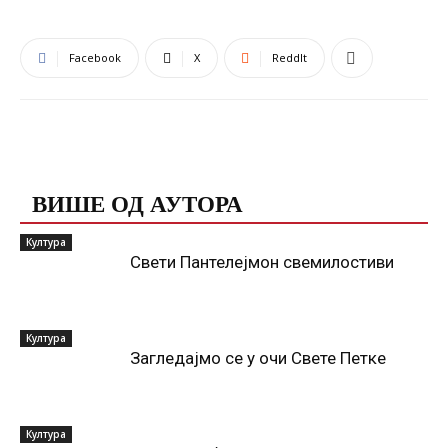
Facebook
X
ReddIt
ПОВЕЗАНЕ ОБЈАВЕ
ВИШЕ ОД АУТОРА
Култура
Свети Пантелејмон свемилостиви
Култура
Загледајмо се у очи Свете Петке
Култура