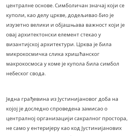
централне основе. Симболичан значај који се
куполи, као делу цркве, додељивао био је
изузетно велики и објашњава важност који је
овај архитектонски елемент стекао у
византијској архитектури. Црква је била
микрокосмичка слика хришћанског
макрокосмоса у коме је купола била симбол
небеског свода.
Једна грађевина из Јустинијановог доба на
којој је доследно спроведена замисао о
централној организацији сакралног простора,
не само у ентеријеру као код Јустинијанових