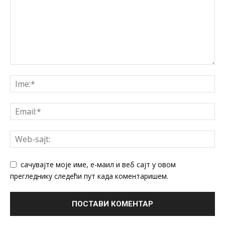
сачувајте моје име, е-маил и веб сајт у овом
прегледнику следећи пут када коментаришем.