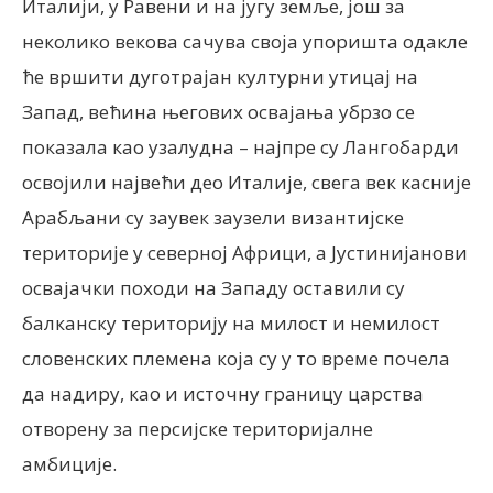
Италији, у Равени и на југу земље, још за
неколико векова сачува своја упоришта одакле
ће вршити дуготрајан културни утицај на
Запад, већина његових освајања убрзо се
показала као узалудна – најпре су Лангобарди
освојили највећи део Италије, свега век касније
Арабљани су заувек заузели византијске
територије у северној Африци, а Јустинијанови
освајачки походи на Западу оставили су
балканску територију на милост и немилост
словенских племена која су у то време почела
да надиру, као и источну границу царства
отворену за персијске територијалне
амбиције.