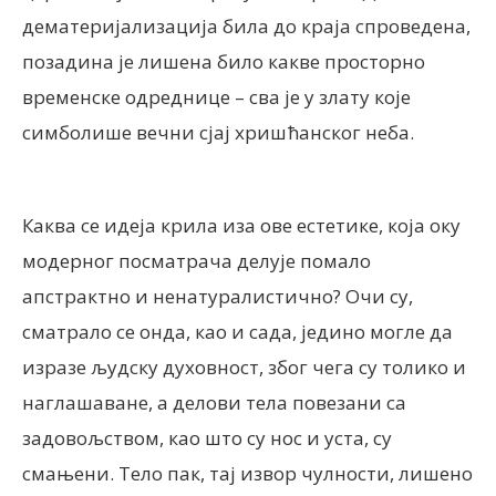
дематеријализација била до краја спроведена,
позадина је лишена било какве просторно
временске одреднице – сва је у злату које
симболише вечни сјај хришћанског неба.
Каква се идеја крила иза ове естетике, која оку
модерног посматрача делује помало
апстрактно и ненатуралистично? Очи су,
сматрало се онда, као и сада, једино могле да
изразе људску духовност, због чега су толико и
наглашаване, а делови тела повезани са
задовољством, као што су нос и уста, су
смањени. Тело пак, тај извор чулности, лишено