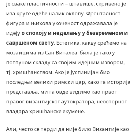
је сваке пластичности – штавише, скривено је
иза круте одеће налик оклопу. Фронталност
фигура и њихова укоченост одражавала је
идеју
о спокоју и неделању у безвременом и
савршеном свету
. Естетика, какву срећемо на
мозаицима из Сан Виталеа, била је тако у
потпуном складу са својим идејним извором,
тј. хришћанством. Ако је Јустинијан био
последњи велики римски цар, како га историја
представља, ми га овде видимо као првог
правог византијског аутократора, неоспорног
владара хришћанске екумене.
Али, често се тврди да није било Византије као