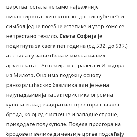
царства, остала не само најважније
византијско архитектонско достигнуће већ и
симбол једне посебне естетике и узор коме се
непрестано тежило.
Света Софија
је
подигнута за свега пет година (од 532. до 537.)
а остала су запамћена и имена њених
архитеката – Антемија из Тралеса и Исидора
из Милета. Она има подужну основу
ранохришћаских базилика али је њена
најупадљивија карактеристика огромна
купола изнад квадратног простора главног
брода, којој су, с источне и западне стране,
придодате полукуполе. Подела простора на
бродове и велике димензије цркве подсећају