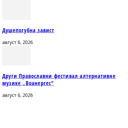
Душепогубна завист
август 6, 2026
Други Православни фестивал алтернативне
музике „Воанергес“
август 6, 2026