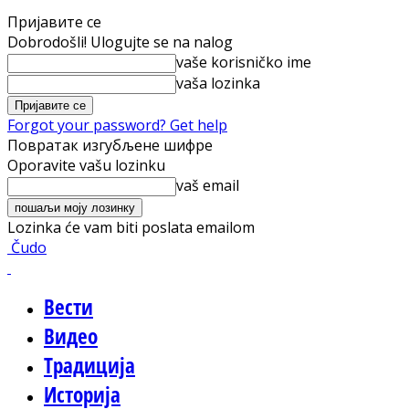
Пријавите се
Dobrodošli! Ulogujte se na nalog
vaše korisničko ime
vaša lozinka
Forgot your password? Get help
Повратак изгубљене шифре
Oporavite vašu lozinku
vaš email
Lozinka će vam biti poslata emailom
Čudo
Вести
Видео
Традиција
Историја