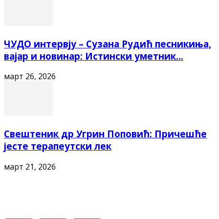
ЧУДО интервју – Сузана Рудић песникиња,
вајар и новинар: Истински уметник...
март 26, 2026
Свештеник др Угрин Поповић: Причешће
јесте терапеутски лек
март 21, 2026