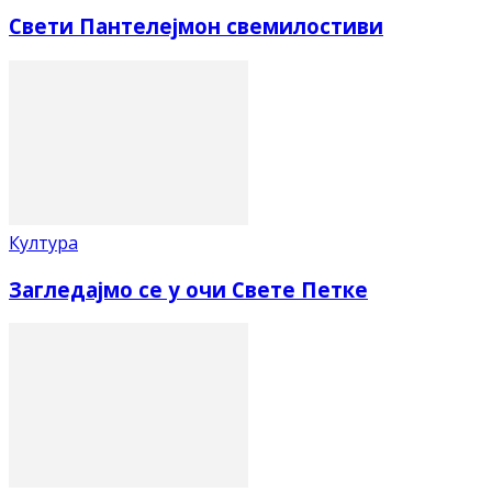
Свети Пантелејмон свемилостиви
Култура
Загледајмо се у очи Свете Петке