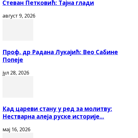
Стеван Петковић: Тајна глади
август 9, 2026
Проф. др Радана Лукајић: Вео Сабине
Попеје
јул 28, 2026
Кад цареви стану у ред за молитву:
Нестварна алеја руске историје...
мај 16, 2026