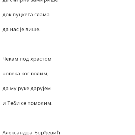
док пуцкета слама
да нас је више.
Чекам под храстом
човека ког волим,
да му руке дарујем
и Теби се помолим.
Александра Ђорђевић