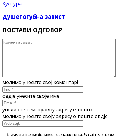
Култура
Душепогубна завист
ПОСТАВИ ОДГОВОР
молимо унесите свој коментар!
овдје унесите своје име
унели сте неисправну адресу е-поште!
молимо унесите своју адресу е-поште овдје
сачувајте моје име, е-маил и веб сајт у овом