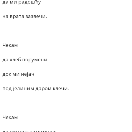
да ми радошћу
на врата зазвечи.
Чекам
да хлеб порумени
док ми нејач
под јелиним даром клечи.
Чекам
да смирна замирише