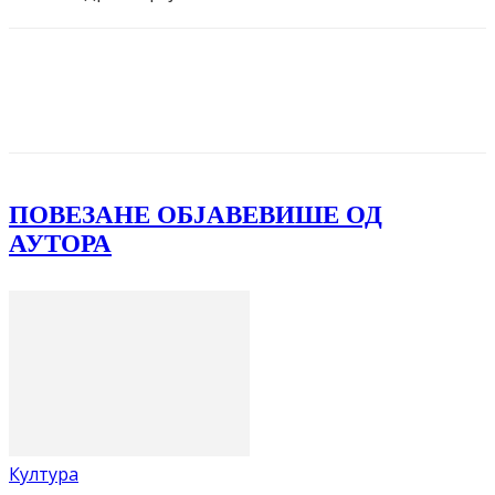
Facebook
X
ReddIt
Email
Pri
ПОВЕЗАНЕ ОБЈАВЕ
ВИШЕ ОД
АУТОРА
Култура