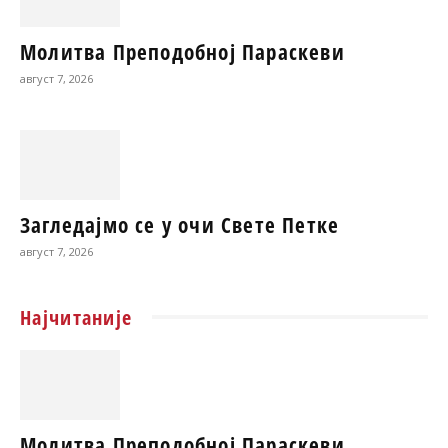
Молитва Преподобној Параскеви
август 7, 2026
Загледајмо се у очи Свете Петке
август 7, 2026
Најчитаније
Молитва Преподобној Параскеви