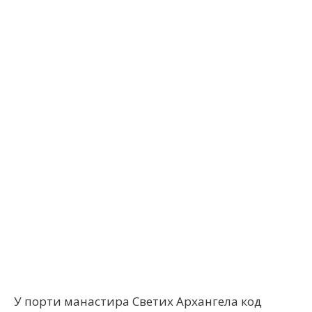
Facebook
X
ReddIt
Email
У порти манастира Светих Архангела код