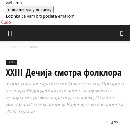
vaš email
Lozinka će vam biti poslata emailom
Čudo
Насловна
Вести
Вести
XXIII Дечија смотра фолклора
У порти манастира Светих Архангела код Призрена
у оквиру Видовданских свечаности одржава се
дечија смотра фолклора под називом ,,У сусрет
Видовдану" којом почињу Видовданске свечаности
2024. године.
0
98