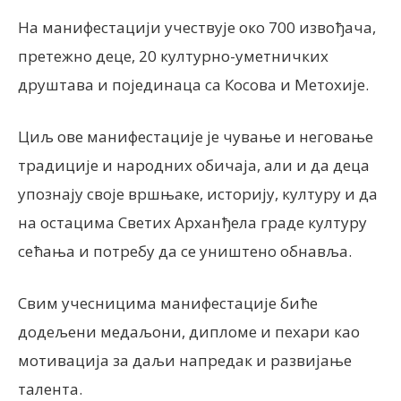
На манифестацији учествује око 700 извођача,
претежно деце, 20 културно-уметничких
друштава и појединаца са Косова и Метохије.
Циљ ове манифестације је чување и неговање
традиције и народних обичаја, али и да деца
упознају своје вршњаке, историју, културу и да
на остацима Светих Арханђела граде културу
сећања и потребу да се уништено обнавља.
Свим учесницима манифестације биће
додељени медаљони, дипломе и пехари као
мотивација за даљи напредак и развијање
талента.