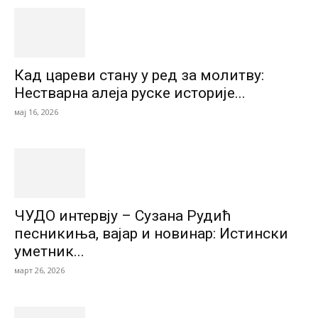
Кад цареви стану у ред за молитву:
Нестварна алеја руске историје...
мај 16, 2026
ЧУДО интервју – Сузана Рудић
песникиња, вајар и новинар: Истински
уметник...
март 26, 2026