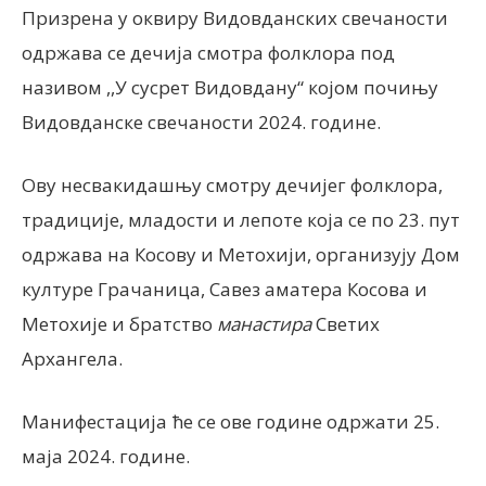
Призрена у оквиру Видовданских свечаности
одржава се дечија смотра фолклора под
називом ,,У сусрет Видовдану“ којом почињу
Видовданске свечаности 2024. године.
Ову несвакидашњу смотру дечијег фолклора,
традиције, младости и лепоте која се по 23. пут
одржава на Косову и Метохији, организују Дом
културе Грачаница, Савез аматера Косова и
Метохије и братство
манастира
Светих
Архангела.
Манифестација ће се ове године одржати 25.
маја 2024. године.