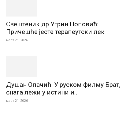
Свештеник др Угрин Поповић:
Причешће јесте терапеутски лек
март 21, 2026
Душан Опачић: У руском филму Брат,
снага лежи у истини и...
март 21, 2026