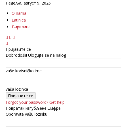
Недеља, август 9, 2026
O nama
Latinica
Ћирилица
Пријавите се
Dobrodošli! Ulogujte se na nalog
vaše korisničko ime
vaša lozinka
Forgot your password? Get help
Повратак изгубљене шифре
Oporavite vašu lozinku