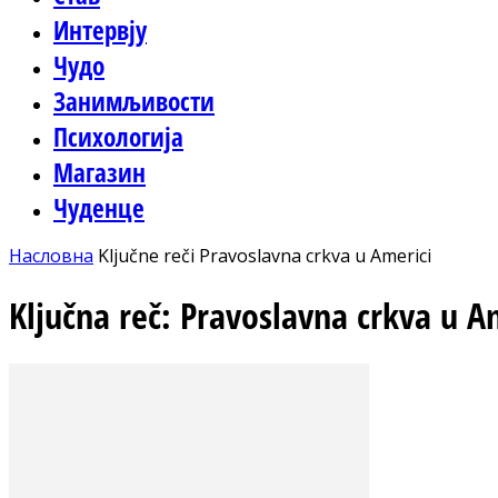
Интервју
Чудо
Занимљивости
Психологија
Магазин
Чуденце
Насловна
Ključne reči
Pravoslavna crkva u Americi
Ključna reč: Pravoslavna crkva u A