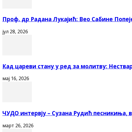
Проф. др Радана Лукајић: Вео Сабине Попеј
јул 28, 2026
Кад цареви стану у ред за молитву: Нестварн
мај 16, 2026
ЧУДО интервју – Сузана Рудић песникиња, ва
март 26, 2026