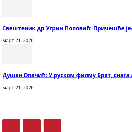
Свештеник др Угрин Поповић: Причешће је
март 21, 2026
Душан Опачић: У руском филму Брат, снага л
март 21, 2026