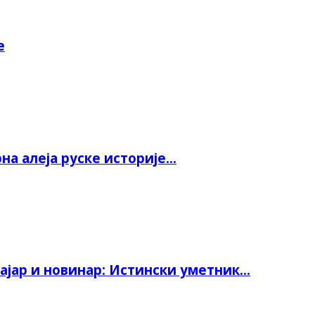
е
а алеја руске историје...
јар и новинар: Истински уметник...