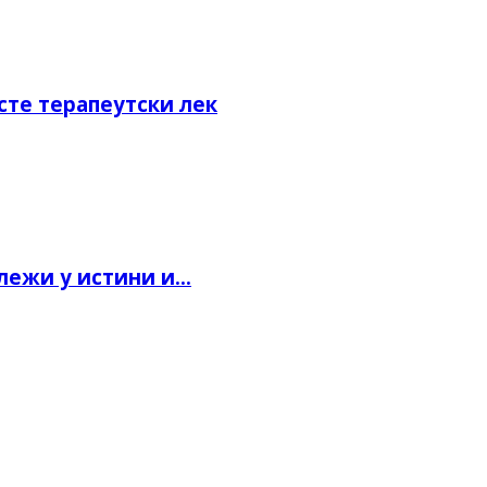
сте терапеутски лек
ежи у истини и...