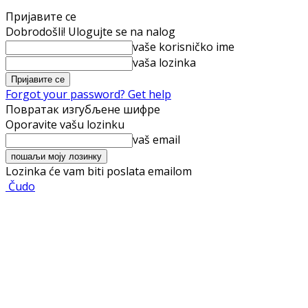
Пријавите се
Dobrodošli! Ulogujte se na nalog
vaše korisničko ime
vaša lozinka
Forgot your password? Get help
Повратак изгубљене шифре
Oporavite vašu lozinku
vaš email
Lozinka će vam biti poslata emailom
Čudo