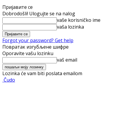
Пријавите се
Dobrodošli! Ulogujte se na nalog
vaše korisničko ime
vaša lozinka
Forgot your password? Get help
Повратак изгубљене шифре
Oporavite vašu lozinku
vaš email
Lozinka će vam biti poslata emailom
Čudo