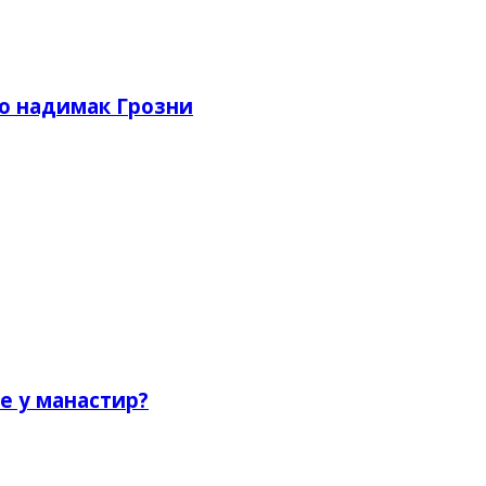
ио надимак Грозни
е у манастир?