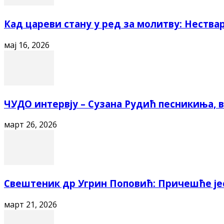
Кад цареви стану у ред за молитву: Нестварн
мај 16, 2026
ЧУДО интервју – Сузана Рудић песникиња, ва
март 26, 2026
Свештеник др Угрин Поповић: Причешће је
март 21, 2026