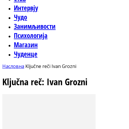
Интервју
Чудо
Занимљивости
Психологија
Магазин
Чуденце
Насловна
Ključne reči
Ivan Grozni
Ključna reč: Ivan Grozni