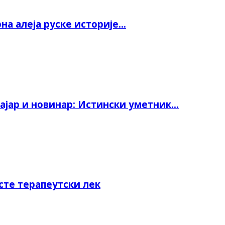
а алеја руске историје...
јар и новинар: Истински уметник...
сте терапеутски лек