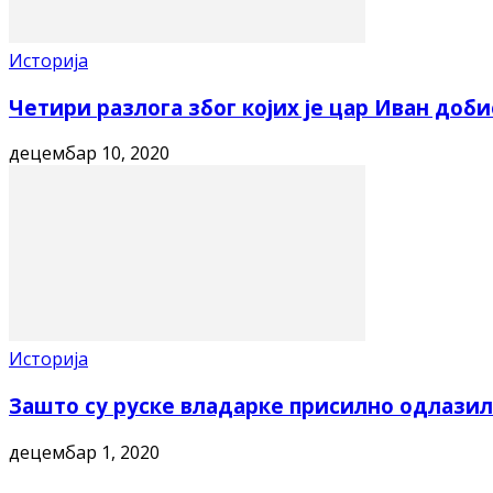
Историја
Четири разлога због којих је цар Иван доб
децембар 10, 2020
Историја
Зашто су руске владарке присилно одлазил
децембар 1, 2020