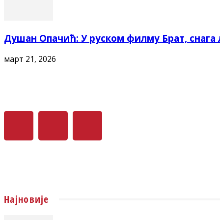
Душан Опачић: У руском филму Брат, снага л
март 21, 2026
Најновије