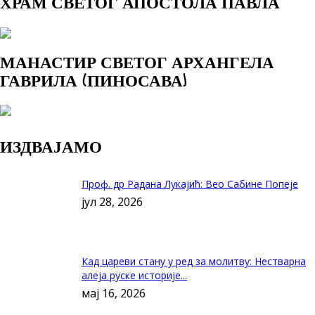
ХРАМ СВЕТОГ АПОСТОЛА ПАВЛА
МАНАСТИР СВЕТОГ АРХАНГЕЛА
ГАВРИЛА (ПИНОСАВА)
ИЗДВАЈАМО
Проф. др Радана Лукајић: Вео Сабине Попеје
јул 28, 2026
Кад цареви стану у ред за молитву: Нестварна
алеја руске историје...
мај 16, 2026