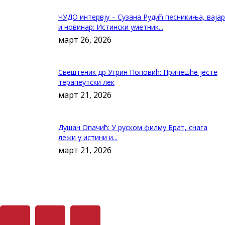
ЧУДО интервју – Сузана Рудић песникиња, вајар
и новинар: Истински уметник...
март 26, 2026
Свештеник др Угрин Поповић: Причешће јесте
терапеутски лек
март 21, 2026
Душан Опачић: У руском филму Брат, снага
лежи у истини и...
март 21, 2026