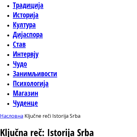
Традиција
Историја
Култура
Дијаспора
Став
Интервју
Чудо
Занимљивости
Психологија
Магазин
Чуденце
Насловна
Ključne reči
Istorija Srba
Ključna reč: Istorija Srba