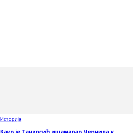
Историја
Како је Танкосић ишамарао Черчила у