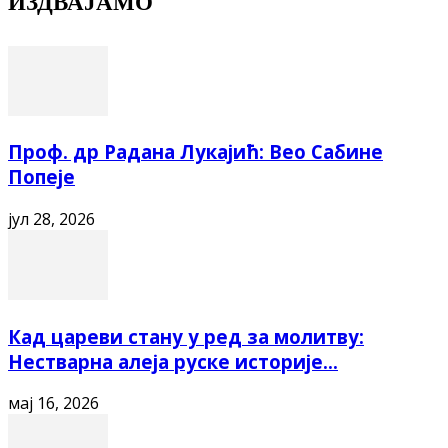
ИЗДВАЈАМО
Проф. др Радана Лукајић: Вео Сабине
Попеје
јул 28, 2026
Кад цареви стану у ред за молитву:
Нестварна алеја руске историје...
мај 16, 2026