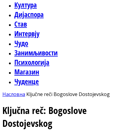
Култура
Дијаспора
Став
Интервју
Чудо
Занимљивости
Психологија
Магазин
Чуденце
Насловна
Ključne reči
Bogoslove Dostojevskog
Ključna reč: Bogoslove
Dostojevskog