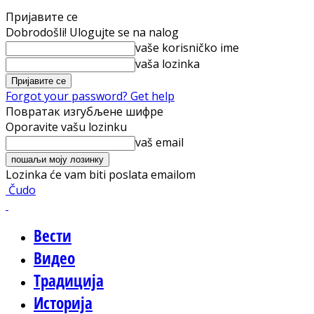
Пријавите се
Dobrodošli! Ulogujte se na nalog
vaše korisničko ime
vaša lozinka
Forgot your password? Get help
Повратак изгубљене шифре
Oporavite vašu lozinku
vaš email
Lozinka će vam biti poslata emailom
Čudo
Вести
Видео
Традиција
Историја