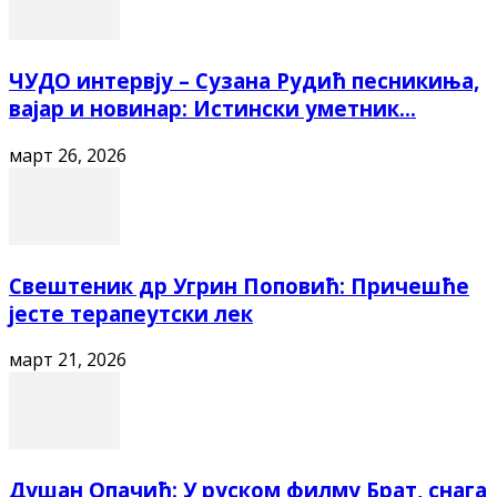
ЧУДО интервју – Сузана Рудић песникиња,
вајар и новинар: Истински уметник...
март 26, 2026
Свештеник др Угрин Поповић: Причешће
јесте терапеутски лек
март 21, 2026
Душан Опачић: У руском филму Брат, снага