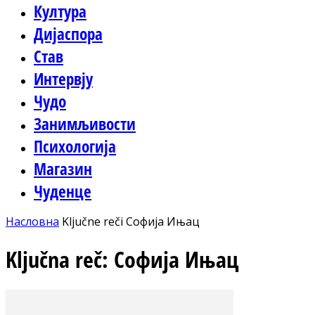
Култура
Дијаспора
Став
Интервју
Чудо
Занимљивости
Психологија
Магазин
Чуденце
Насловна
Ključne reči
Софија Ињац
Ključna reč: Софија Ињац