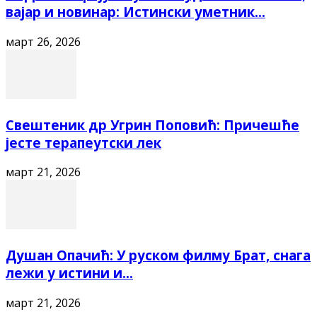
вајар и новинар: Истински уметник...
март 26, 2026
Свештеник др Угрин Поповић: Причешће
јесте терапеутски лек
март 21, 2026
Душан Опачић: У руском филму Брат, снага
лежи у истини и...
март 21, 2026