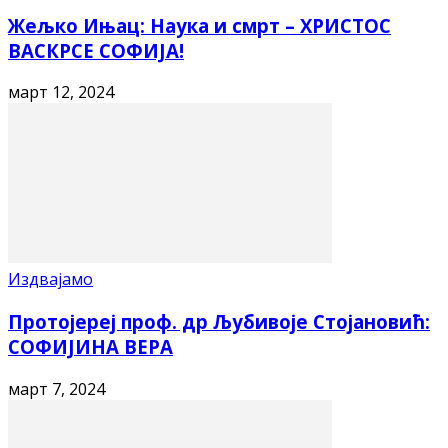
Жељко Ињац: Наука и смрт – ХРИСТОС
ВАСКРСЕ СОФИЈА!
март 12, 2024
Издвајамо
Протојереј проф. др Љубивоје Стојановић:
СОФИЈИНА ВЕРА
март 7, 2024