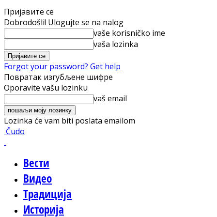
Пријавите се
Dobrodošli! Ulogujte se na nalog
vaše korisničko ime
vaša lozinka
Forgot your password? Get help
Повратак изгубљене шифре
Oporavite vašu lozinku
vaš email
Lozinka će vam biti poslata emailom
Čudo
Вести
Видео
Традиција
Историја