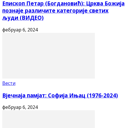
Епископ Петар (Богдановић): Црква Божија
познаје различите категорије светих
људи (ВИДЕО)
фебруар 6, 2024
Вести
Вјечнаја памјат: Софија Ињац (1976-2024)
фебруар 6, 2024