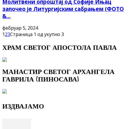
Молитвени опроштај од Софије Ињац
започео је Литургијским сабрањем (ФОТО
&...
фебруар 5, 2024
1
2
3
Страница 1 од укупно 3
ХРАМ СВЕТОГ АПОСТОЛА ПАВЛА
МАНАСТИР СВЕТОГ АРХАНГЕЛА
ГАВРИЛА (ПИНОСАВА)
ИЗДВАЈАМО