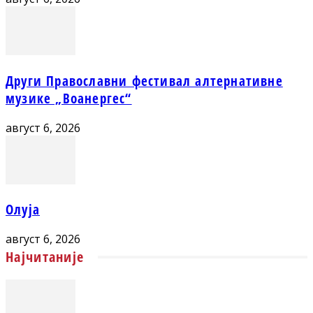
Други Православни фестивал алтернативне
музике „Воанергес“
август 6, 2026
Олуја
август 6, 2026
Најчитаније