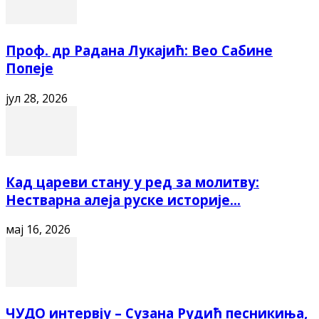
Проф. др Радана Лукајић: Вео Сабине
Попеје
јул 28, 2026
Кад цареви стану у ред за молитву:
Нестварна алеја руске историје...
мај 16, 2026
ЧУДО интервју – Сузана Рудић песникиња,