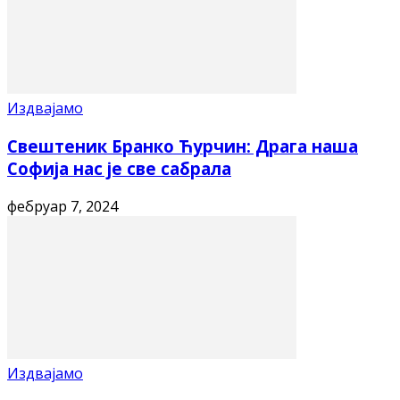
Издвајамо
Свештеник Бранко Ћурчин: Драга наша
Софија нас је све сабрала
фебруар 7, 2024
Издвајамо