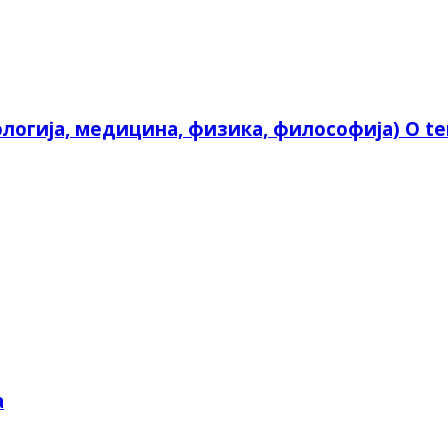
огија, медицина, физика, философија) O tem
а