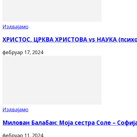
Издвајамо
ХРИСТОС, ЦРКВА ХРИСТОВА vs НАУКА (психол
фебруар 17, 2024
Издвајамо
Милован Балабан: Моја сестра Соле – Софиј
фебруар 11, 2024