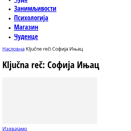
Занимљивости
Психологија
Магазин
Чуденце
Насловна
Ključne reči
Софија Ињац
Ključna reč: Софија Ињац
Издвајамо