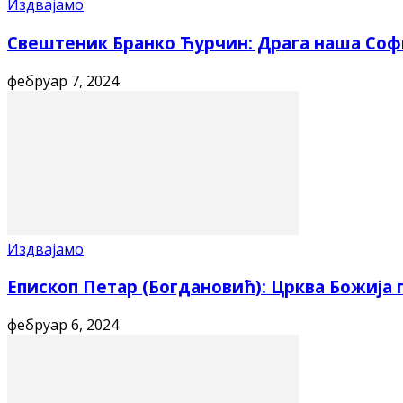
Издвајамо
Свештеник Бранко Ћурчин: Драга наша Софиј
фебруар 7, 2024
Издвајамо
Епископ Петар (Богдановић): Црква Божија 
фебруар 6, 2024