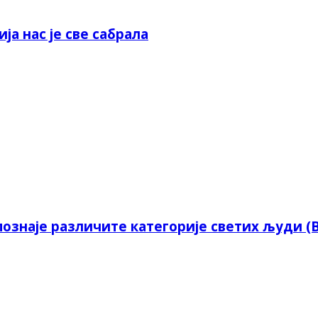
а нас је све сабрала
познаје различите категорије светих људи 