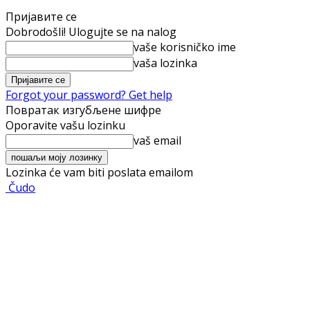
Пријавите се
Dobrodošli! Ulogujte se na nalog
vaše korisničko ime
vaša lozinka
Forgot your password? Get help
Повратак изгубљене шифре
Oporavite vašu lozinku
vaš email
Lozinka će vam biti poslata emailom
Čudo