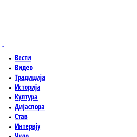
Вести
Видео
Традиција
Историја
Култура
Дијаспора
Став
Интервју
Чудо