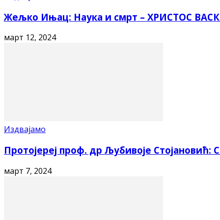
Жељко Ињац: Наука и смрт – ХРИСТОС ВАСК
март 12, 2024
Издвајамо
Протојереј проф. др Љубивоје Стојановић:
март 7, 2024