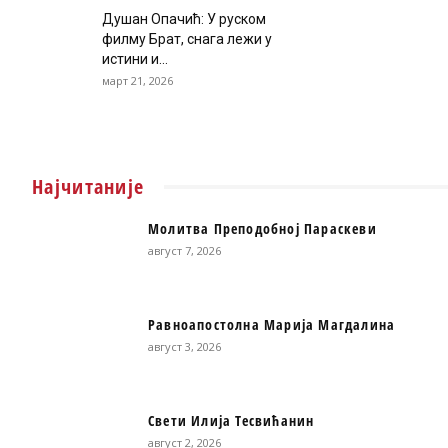
Душан Опачић: У руском
филму Брат, снага лежи у
истини и...
март 21, 2026
Најчитаније
Молитва Преподобној Параскеви
август 7, 2026
Равноапостолна Марија Магдалина
август 3, 2026
Свети Илија Тесвићанин
август 2, 2026