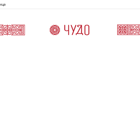
ица
Čudo