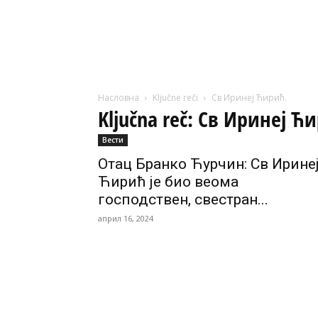
Насловна
Ključne reči
Св Иринеј Ћирић.
Ključna reč: Св Иринеј Ћ
Вести
Отац Бранко Ћурчин: Св Ирине
Ћирић је био веома
господствен, свестран...
април 16, 2024