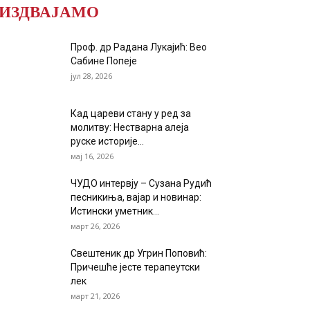
ИЗДВАЈАМО
Проф. др Радана Лукајић: Вео
Сабине Попеје
јул 28, 2026
Кад цареви стану у ред за
молитву: Нестварна алеја
руске историје...
мај 16, 2026
ЧУДО интервју – Сузана Рудић
песникиња, вајар и новинар:
Истински уметник...
март 26, 2026
Свештеник др Угрин Поповић:
Причешће јесте терапеутски
лек
март 21, 2026