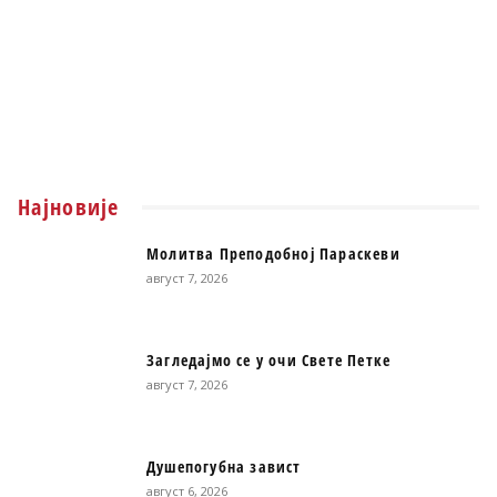
Најновије
Молитва Преподобној Параскеви
август 7, 2026
Загледајмо се у очи Свете Петке
август 7, 2026
Душепогубна завист
август 6, 2026