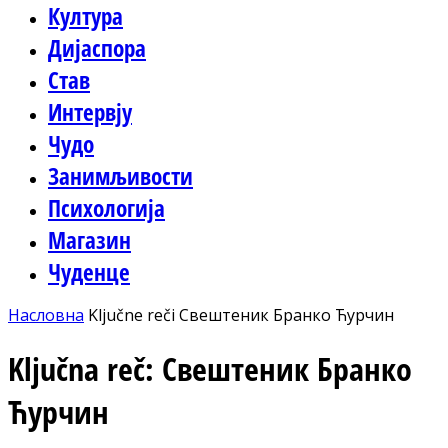
Култура
Дијаспора
Став
Интервју
Чудо
Занимљивости
Психологија
Магазин
Чуденце
Насловна
Ključne reči
Свештеник Бранко Ћурчин
Ključna reč: Свештеник Бранко
Ћурчин