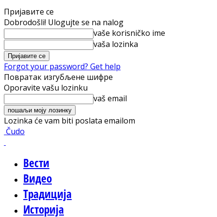
Пријавите се
Dobrodošli! Ulogujte se na nalog
vaše korisničko ime
vaša lozinka
Forgot your password? Get help
Повратак изгубљене шифре
Oporavite vašu lozinku
vaš email
Lozinka će vam biti poslata emailom
Čudo
Вести
Видео
Традиција
Историја