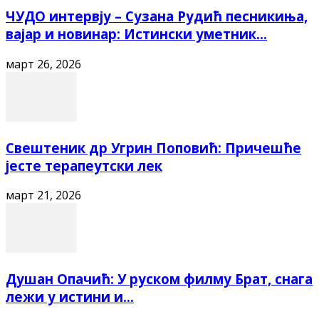
ЧУДО интервју – Сузана Рудић песникиња,
вајар и новинар: Истински уметник...
март 26, 2026
Свештеник др Угрин Поповић: Причешће
јесте терапеутски лек
март 21, 2026
Душан Опачић: У руском филму Брат, снага
лежи у истини и...