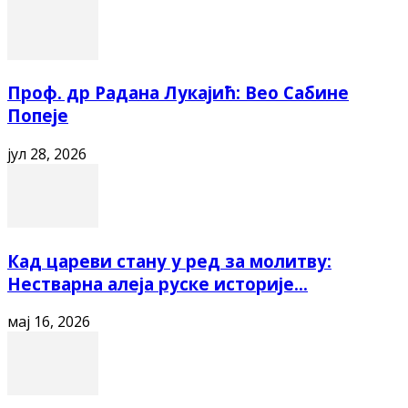
Проф. др Радана Лукајић: Вео Сабине
Попеје
јул 28, 2026
Кад цареви стану у ред за молитву:
Нестварна алеја руске историје...
мај 16, 2026