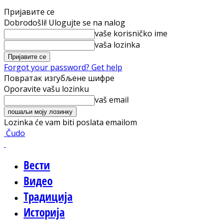
Пријавите се
Dobrodošli! Ulogujte se na nalog
vaše korisničko ime
vaša lozinka
Forgot your password? Get help
Повратак изгубљене шифре
Oporavite vašu lozinku
vaš email
Lozinka će vam biti poslata emailom
Čudo
Вести
Видео
Традиција
Историја