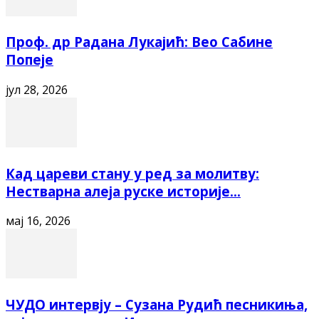
Проф. др Радана Лукајић: Вео Сабине
Попеје
јул 28, 2026
Кад цареви стану у ред за молитву:
Нестварна алеја руске историје...
мај 16, 2026
ЧУДО интервју – Сузана Рудић песникиња,