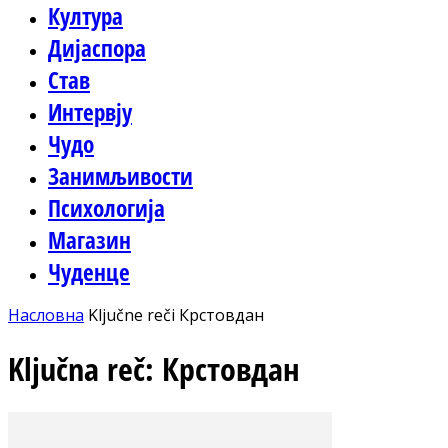
Култура
Дијаспора
Став
Интервју
Чудо
Занимљивости
Психологија
Магазин
Чуденце
Насловна
Ključne reči
Крстовдан
Ključna reč: Крстовдан