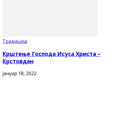
Традиција
Крштењe Господа Исуса Христа –
Крстовдан
јануар 18, 2022