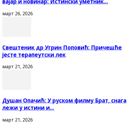
вајар и новинар: Истински уметник...
март 26, 2026
Свештеник др Угрин Поповић: Причешће
јесте терапеутски лек
март 21, 2026
Душан Опачић: У руском филму Брат, снага
лежи у истини и...
март 21, 2026