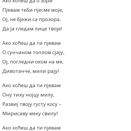
Ако хоћеш да о зори
Пјевам теби пјесме моје,
Ој, не бјежи са прозора,
Да ја гледам лице твоје!
Ако хоћеш да ти пјевам
О сунчаном топлом сјају,
Ој, погледни оком на ме,
Дивотанче, мили рају!
Ако хоћеш да ти пјевам
Ону тиху нојцу милу,
Развиј твоју густу косу –
Мирисаву меку свилу!
Ако хоћеш да ти пјевам