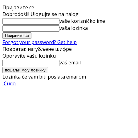
Пријавите се
Dobrodošli! Ulogujte se na nalog
vaše korisničko ime
vaša lozinka
Forgot your password? Get help
Повратак изгубљене шифре
Oporavite vašu lozinku
vaš email
Lozinka će vam biti poslata emailom
Čudo