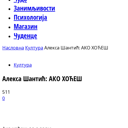
Занимљивости
Психологија
Магазин
Чуденце
Насловна
Култура
Алекса Шантић: АКО ХОЋЕШ
Култура
Алекса Шантић: АКО ХОЋЕШ
511
0
Facebook
X
ReddIt
Email
Pri