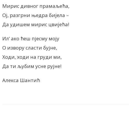
Мирис дивног прамаљећа,
Ој, разгрни њедра бијела –
Да удишем мирис цвијећа!
Ил’ ако ћеш пјесму моју
О извору сласти бујне,
Ходи, ходи на груди ми,
Да ти љубим усне рујне!
Алекса Шантић
Facebook
X
ReddIt
Email
Pri