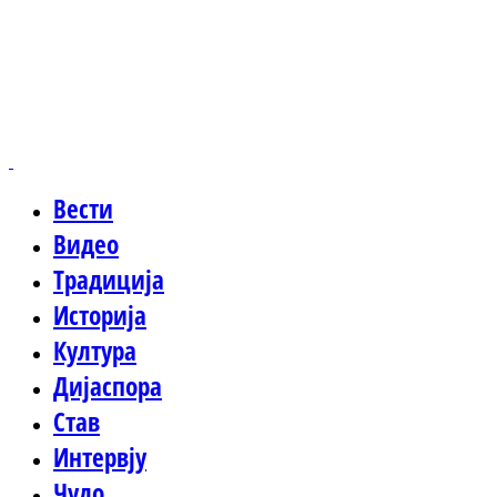
Вести
Видео
Традиција
Историја
Култура
Дијаспора
Став
Интервју
Чудо