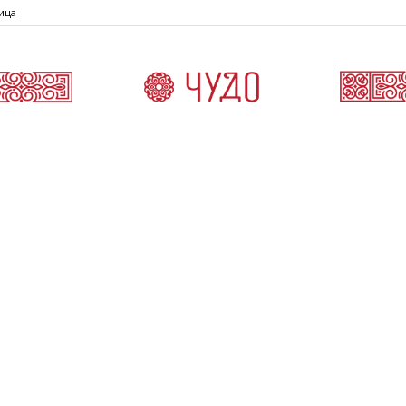
ица
Čudo