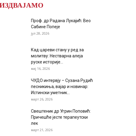
ИЗДВАЈАМО
Проф. др Радана Лукајић: Вео
Сабине Попеје
јул 28, 2026
Кад цареви стану у ред за
молитву: Нестварна алеја
руске историје...
мај 16, 2026
ЧУДО интервју – Сузана Рудић
песникиња, вајар и новинар:
Истински уметник...
март 26, 2026
Свештеник др Угрин Поповић:
Причешће јесте терапеутски
лек
март 21, 2026