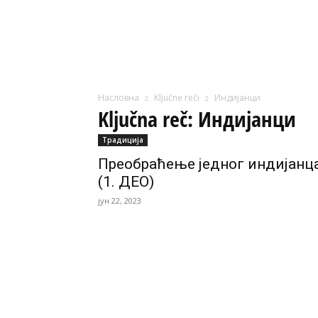
Насловна
Ključne reči
Индијанци
Ključna reč: Индијанци
Традиција
Преобраћење једног индијанц
(1. ДЕО)
јун 22, 2023