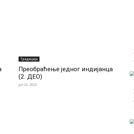
Традиција
а
Преобраћење једног индијанца
(2. ДЕО)
јун 22, 2023