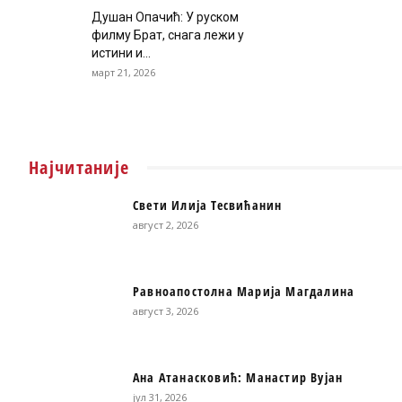
Душан Опачић: У руском
филму Брат, снага лежи у
истини и...
март 21, 2026
Најчитаније
Свети Илија Тесвићанин
август 2, 2026
Равноапостолна Марија Магдалина
август 3, 2026
Ана Атанасковић: Манастир Вујан
јул 31, 2026