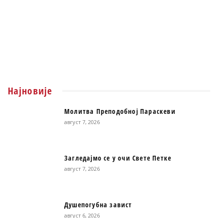
Најновије
Молитва Преподобној Параскеви
август 7, 2026
Загледајмо се у очи Свете Петке
август 7, 2026
Душепогубна завист
август 6, 2026