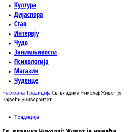
Култура
Дијаспора
Став
Интервју
Чудо
Занимљивости
Психологија
Магазин
Чуденце
Насловна
Традиција
Св. владика Николај: Живот је
највећи универзитет
Традиција
Св. владика Николај: Живот је највећи