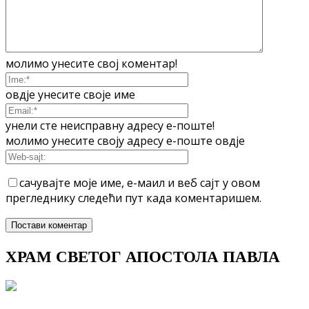
молимо унесите свој коментар!
овдје унесите своје име
унели сте неисправну адресу е-поште!
молимо унесите своју адресу е-поште овдје
сачувајте моје име, е-маил и веб сајт у овом
прегледнику следећи пут када коментаришем.
ХРАМ СВЕТОГ АПОСТОЛА ПАВЛА