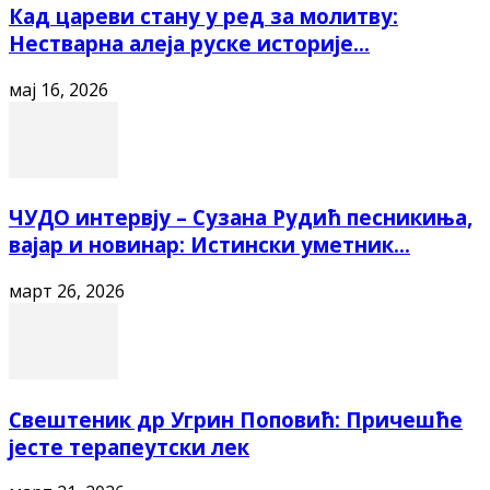
Кад цареви стану у ред за молитву:
Нестварна алеја руске историје...
мај 16, 2026
ЧУДО интервју – Сузана Рудић песникиња,
вајар и новинар: Истински уметник...
март 26, 2026
Свештеник др Угрин Поповић: Причешће
јесте терапеутски лек