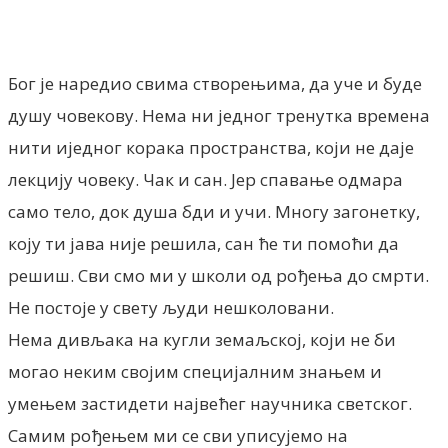
Бог је наредио свима створењима, да уче и буде
душу човекову. Нема ни једног тренутка времена
нити иједног корака пространства, који не даје
лекцију човеку. Чак и сан. Јер спавање одмара
само тело, док душа бди и учи. Многу загонетку,
коју ти јава није решила, сан ће ти помоћи да
решиш. Сви смо ми у школи од рођења до смрти.
Не постоје у свету људи нешколовани.
Нема дивљака на кугли земаљској, који не би
могао неким својим специјалним знањем и
умењем застидети највећег научника светског.
Самим рођењем ми се сви уписујемо на