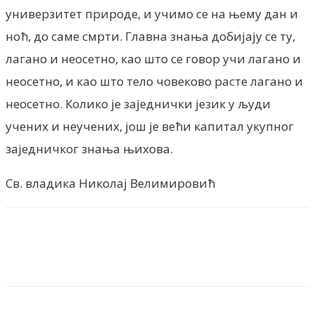
универзитет природе, и учимо се на њему дан и
ноћ, до саме смрти. Главна знања добијају се ту,
лагано и неосетно, као што се говор учи лагано и
неосетно, и као што тело човеково расте лагано и
неосетно. Колико је заједнички језик у људи
учених и неучених, још је већи капитал укупног
заједничког знања њихова.
Св. владика Николај Велимировић
Facebook
X
ReddIt
Email
Pri