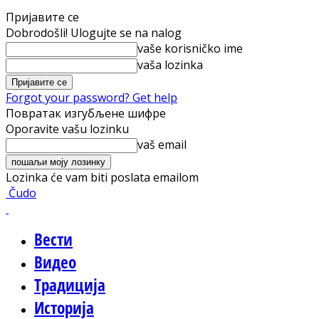
Пријавите се
Dobrodošli! Ulogujte se na nalog
vaše korisničko ime
vaša lozinka
Forgot your password? Get help
Повратак изгубљене шифре
Oporavite vašu lozinku
vaš email
Lozinka će vam biti poslata emailom
Čudo
Вести
Видео
Традиција
Историја