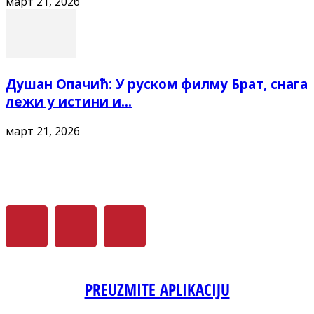
март 21, 2026
Душан Опачић: У руском филму Брат, снага
лежи у истини и...
март 21, 2026
PREUZMITE APLIKACIJU