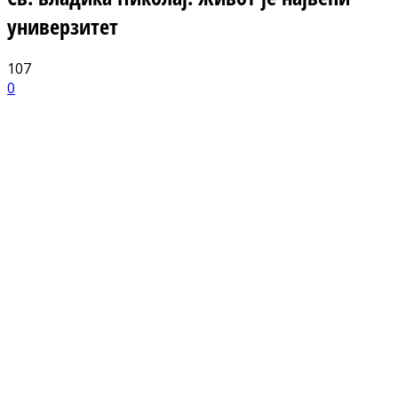
универзитет
107
0
Facebook
X
ReddIt
Email
Pri