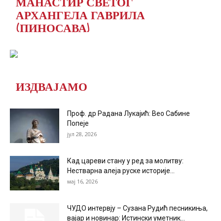
МАНАСТИР СВЕТОГ
АРХАНГЕЛА ГАВРИЛА
(ПИНОСАВА)
ИЗДВАЈАМО
Проф. др Радана Лукајић: Вео Сабине
Попеје
јул 28, 2026
Кад цареви стану у ред за молитву:
Нестварна алеја руске историје...
мај 16, 2026
ЧУДО интервју – Сузана Рудић песникиња,
вајар и новинар: Истински уметник...