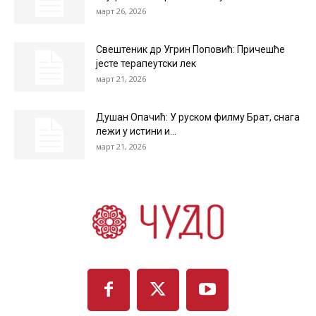
март 26, 2026
Свештеник др Угрин Поповић: Причешће
јесте терапеутски лек
март 21, 2026
Душан Опачић: У руском филму Брат, снага
лежи у истини и...
март 21, 2026