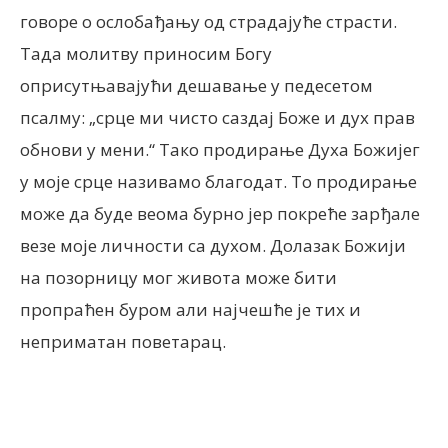
говоре о ослобађању од страдајуће страсти.
Тада молитву приносим Богу
оприсутњавајући дешавање у педесетом
псалму: „срце ми чисто саздај Боже и дух прав
обнови у мени.“ Тако продирање Духа Божијег
у моје срце називамо благодат. То продирање
може да буде веома бурно јер покреће зарђале
везе моје личности са духом. Долазак Божији
на позорницу мог живота може бити
пропраћен буром али најчешће је тих и
неприматан поветарац.