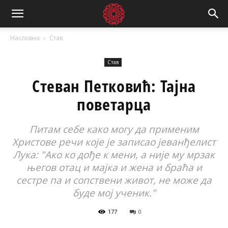
Насловна
Став
Став
Стеван Петковић: Тајна
поветарца
Питам себе како могу да применим
Христове речи које је записао јеванђелист
Лука: "Ако ко дође к мени, а није му мрзак
његов отац и мајка и жена и браћа и
сестре па и сопствени живот, не може да
буде мој ученик."
177
0