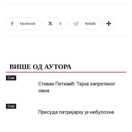
Facebook
X
ReddIt
ПОВЕЗАНЕ ОБЈАВЕ
ВИШЕ ОД АУТОРА
Став
Стеван Петквић: Тајна запретеног
овна
Став
Пресуда патријарху је небулозна