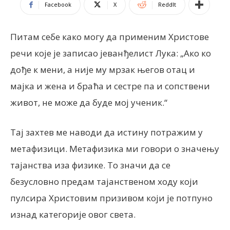
Facebook
X
ReddIt
Питам себе како могу да применим Христове
речи које је записао јеванђелист Лука: „Ако ко
дође к мени, а није му мрзак његов отац и
мајка и жена и браћа и сестре па и сопствени
живот, не може да буде мој ученик.“
Тај захтев ме наводи да истину потражим у
метафизици. Метафизика ми говори о значењу
тајанства иза физике. То значи да се
безусловно предам тајанственом ходу који
пулсира Христовим призивом који је потпуно
изнад категорије овог света.