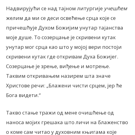
Надвирујући се над тајном литургије
учешћем
желим да ми се деси освећење срца које се
причешћује Духом Божијим унутар тајанства
моје душе. То созерцање је скривени кутак
унутар мог срца као што у мојој вери постоји
скривени кутак где откривам Духа Божијег.
Созерцање је зрење, виђење и мотрење.
Таквим откривањем назирем шта значе
Христове речи: „Блажени чисти срцем, јер ће
Бога видети.“
Такво стање тражи од мене очишћење од
наноса мојих грешака што личи на блаженство
о коме сам читао у духовним књигама које