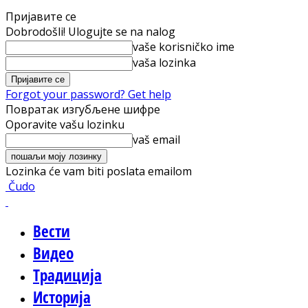
Пријавите се
Dobrodošli! Ulogujte se na nalog
vaše korisničko ime
vaša lozinka
Forgot your password? Get help
Повратак изгубљене шифре
Oporavite vašu lozinku
vaš email
Lozinka će vam biti poslata emailom
Čudo
Вести
Видео
Традиција
Историја