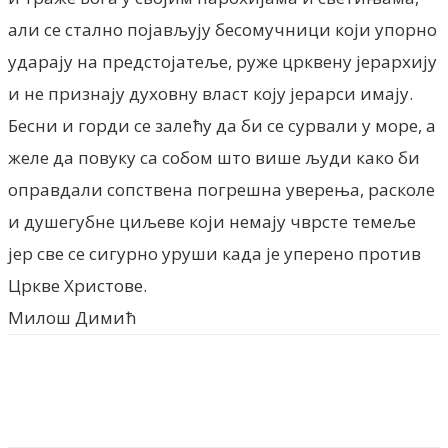
али се стално појављују бесомучници који упорно
ударају на предстојатеље, руже црквену јерархију
и не признају духовну власт коју јерарси имају.
Бесни и горди се залећу да би се сурвали у море, а
желе да повуку са собом што више људи како би
оправдали сопствена погрешна уверења, расколе
и душегубне циљеве који немају чврсте темеље
јер све се сигурно уруши када је уперено против
Цркве Христове.
Милош Димић
Facebook
X
ReddIt
Email
Pri