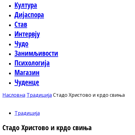
Култура
Дијаспора
Став
Интервју
Чудо
Занимљивости
Психологија
Магазин
Чуденце
Насловна
Традиција
Стадо Христово и крдо свиња
Традиција
Стадо Христово и крдо свиња