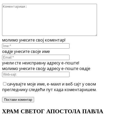
молимо унесите свој коментар!
овдје унесите своје име
унели сте неисправну адресу е-поште!
молимо унесите своју адресу е-поште овдје
сачувајте моје име, е-маил и веб сајт у овом
прегледнику следећи пут када коментаришем.
ХРАМ СВЕТОГ АПОСТОЛА ПАВЛА