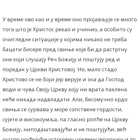
У време ово као и у време оно пројављује се много
тога што је Христос рекао и учинио, а особито су
очигледне ситуације у којима никако не треба
бацати бисере пред свиње које би да растргну
оне који слушају Реч Божију и поштују ред и
поредак у Цркви Христовој. Но, мало стадо
Христово се не боји јер верује и зна да Господ
води и чува Своју Цркву коју ни врата паклена
неће никада надвладати. Али, бесомучно крдо
свиња се сурвава у море сопствене гордости,
сујете и високоумља, па гласно ропће на Цркву
Божију, ниподаштавајући и не поштујући, већ
оштро осуђујући устројену црквену јерархију и то