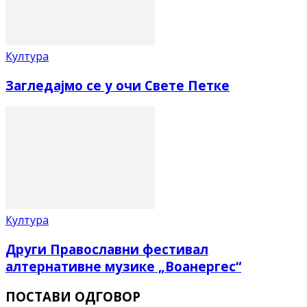
Култура
Загледајмо се у очи Свете Петке
Култура
Други Православни фестивал
алтернативне музике „Воанергес“
ПОСТАВИ ОДГОВОР