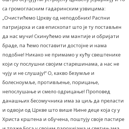
са громогласним гадаринским узвицима:
„Очистићемо Цркву од неподобних! Распни
патријарха и сав епископат што је ту постављен
да нас мучи! Скинућемо им мантије и обријати
браде, па ћемо поставити достојне и нама
подобне! Никако не примамо у кућу свештенике
који су послушни својим старешинама, а нас не
чују и не слушају!“ О, какво безумље и
болесноумље, противљење, порицање,
непослушање и смело одрицање! Проповед
данашњих бесомучника има за циљ да преласти
и одвоји од Цркве што више Њене деце која су у
Христа крштена и обучена, поштују своје пастире
и траже Бога у својим парохијама и светињама,