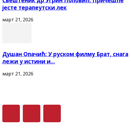
Свештеник др Угрин Поповић: Причешће
јесте терапеутски лек
март 21, 2026
Душан Опачић: У руском филму Брат, снага
лежи у истини и...
март 21, 2026