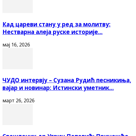
Кад цареви стану у ред за молитву:
Нестварна алеја руске историје...
мај 16, 2026
ЧУДО интервју – Сузана Рудић песникиња,
вајар и новинар: Истински уметник...
март 26, 2026