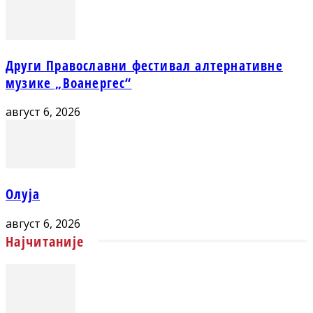
Други Православни фестивал алтернативне
музике „Воанергес“
август 6, 2026
Олуја
август 6, 2026
Најчитаније