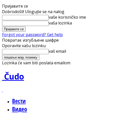
Пријавите се
Dobrodošli! Ulogujte se na nalog
vaše korisničko ime
vaša lozinka
Forgot your password? Get help
Повратак изгубљене шифре
Oporavite vašu lozinku
vaš email
Lozinka će vam biti poslata emailom
Čudo
Вести
Видео