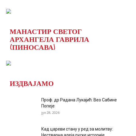
МАНАСТИР СВЕТОГ
АРХАНГЕЛА ГАВРИЛА
(ПИНОСАВА)
ИЗДВАЈАМО
Проф. др Радана Лукајић: Вео Сабине
Попеје
јул 28, 2026
Кад цареви стану у ред за молитву:
Нестварна алеја руске историје...