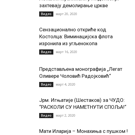
захтевају демолирање цркве
март 20, 2020
Видео
Сензационално откриће код
Костолца: Виминацијска флота
изронила из угљенокопа
март 16, 2020
Видео
Представљена монографија „Легат
Оливере Чоловић Радојковић“
март 4, 2020
Видео
Јрм. Игњатије (Шестаков) за ЧУДО:
“РАСКОЛИ СУ НАМЕТНУТИ СПОЉА!“
март 2, 2020
Видео
Мати Иларија – Монахиња с пушком !