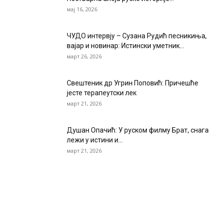
мај 16, 2026
ЧУДО интервју – Сузана Рудић песникиња,
вајар и новинар: Истински уметник...
март 26, 2026
Свештеник др Угрин Поповић: Причешће
јесте терапеутски лек
март 21, 2026
Душан Опачић: У руском филму Брат, снага
лежи у истини и...
март 21, 2026