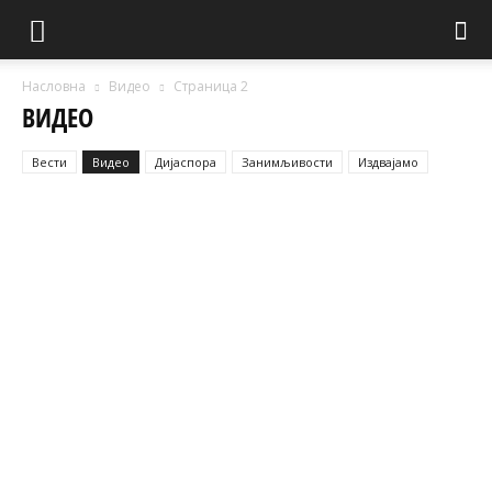
Насловна
Видео
Страница 2
ВИДЕО
Вести
Видео
Дијаспора
Занимљивости
Издвајамо