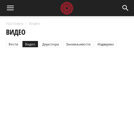
Насловна
Видео
ВИДЕО
Вести
Видео
Дијаспора
Занимљивости
Издвајамо