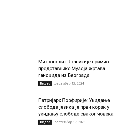
Митрополит Јоаникије примио
представнике Музеја жртава
геноцида из Београда
децембар 13, 2024
Видео
Патријарх Порфирије: Укидање
слободе језика је први корак у
укидању слободе сваког човека
септембар 17, 2023
Видео