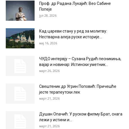
Проф. др Радана Лукајић: Вео Сабине
Попеје
јул 28, 2026
Кад цареви стану у ред за молитву:
Нестварна алеја руске историје...
мај 16, 2026
ЧУДО интервју – Сузана Рудић песникиња,
вајар и новинар: Истински уметник...
март 26, 2026
Свештеник др Угрин Поповић: Причешће
јесте терапеутски лек
март 21, 2026
Душан Опачић: У руском филму Брат, снага
лежи у истини и...
март 21, 2026