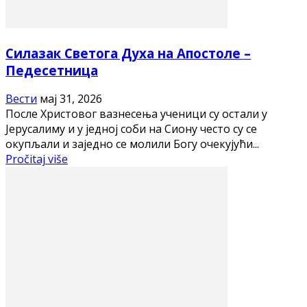
Силазак Светога Духа на Апостоле –
Педесетница
Вести
мај 31, 2026
После Христовог вазнесења ученици су остали у
Јерусалиму и у једној соби на Сиону често су се
окупљали и заједно се молили Богу очекујући...
Pročitaj više