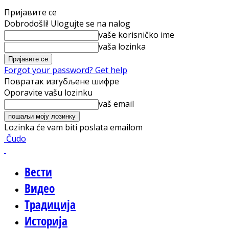
Пријавите се
Dobrodošli! Ulogujte se na nalog
vaše korisničko ime
vaša lozinka
Forgot your password? Get help
Повратак изгубљене шифре
Oporavite vašu lozinku
vaš email
Lozinka će vam biti poslata emailom
Čudo
Вести
Видео
Традиција
Историја