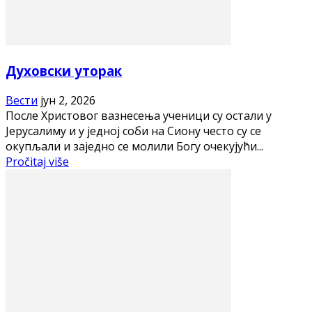
Духовски уторак
Вести
јун 2, 2026
После Христовог вазнесења ученици су остали у
Јерусалиму и у једној соби на Сиону често су се
окупљали и заједно се молили Богу очекујући...
Pročitaj više