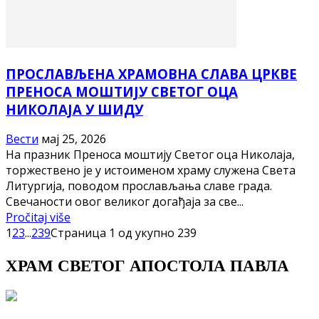
ПРОСЛАВЉЕНА ХРАМОВНА СЛАВА ЦРКВЕ
ПРЕНОСА МОШТИЈУ СВЕТОГ ОЦА
НИКОЛАЈА У ШИДУ
Вести
мај 25, 2026
На празник Преноса моштију Светог оца Николаја,
торжествено је у истоименом храму служена Света
Литургија, поводом прослављања славе града.
Свечаности овог великог догађаја за све...
Pročitaj više
1
2
3
...
239
Страница 1 од укупно 239
ХРАМ СВЕТОГ АПОСТОЛА ПАВЛА