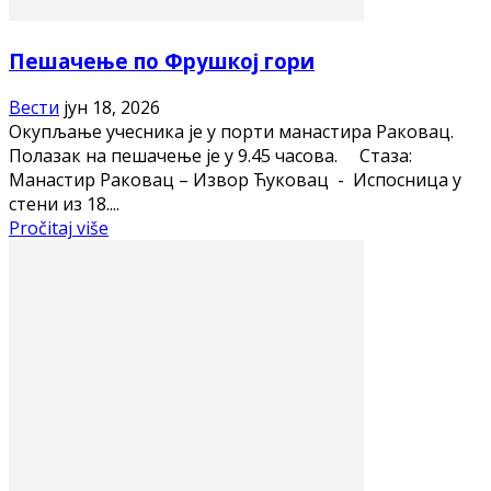
Пешачење по Фрушкој гори
Вести
јун 18, 2026
Окупљање учесника је у порти манастира Раковац.
Полазак на пешачење је у 9.45 часова. Стаза:
Манастир Раковац – Извор Ћуковац - Испосница у
стени из 18....
Pročitaj više