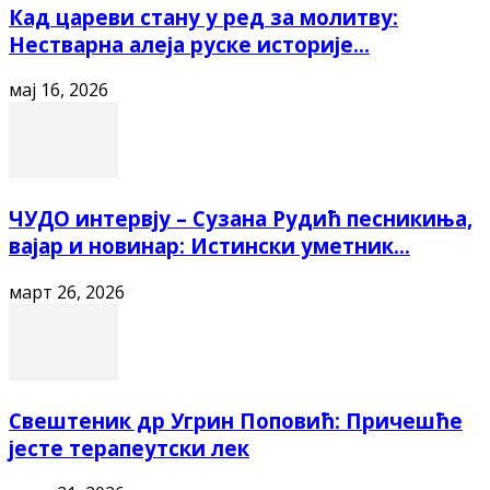
Кад цареви стану у ред за молитву:
Нестварна алеја руске историје...
мај 16, 2026
ЧУДО интервју – Сузана Рудић песникиња,
вајар и новинар: Истински уметник...
март 26, 2026
Свештеник др Угрин Поповић: Причешће
јесте терапеутски лек