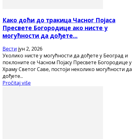
Како доћи до тракица Часног Појаса
Пресвете Богородице ако нисте у
могућности да дођете...
Вести
јун 2, 2026
Уколико нисте у могућности да дођете у Београд и
поклоните се Часном Појасу Пресвете Богородице у
Храму Светог Саве, постоји неколико могућности да
дођете...
Pročitaj više