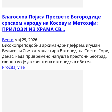
Благослов Појаса Пресвете Богородице
српском народу на Косову и Метохији:
ПРИЛОЗИ ИЗ ХРАМА СВ...
Вести
мај 29, 2026
Високопреподобни архимандрит Јефрем, игуман
Великог и Светог манастира Ватопед, на Светој Гори,
данас, када привремено напушта престони Београд,
саопштио је да свештена ватопедска обитељ...
Pročitaj više