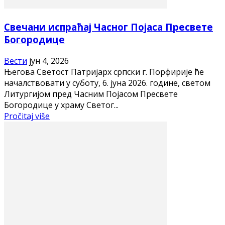
Свечани испраћај Часног Појаса Пресвете
Богородице
Вести
јун 4, 2026
Његова Светост Патријарх српски г. Порфирије ће
началствовати у суботу, 6. јуна 2026. године, светом
Литургијом пред Часним Појасом Пресвете
Богородице у храму Светог...
Pročitaj više