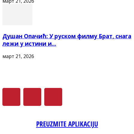
март 21, 2026
Душан Опачић: У руском филму Брат, снага
лежи у истини и...
март 21, 2026
PREUZMITE APLIKACIJU