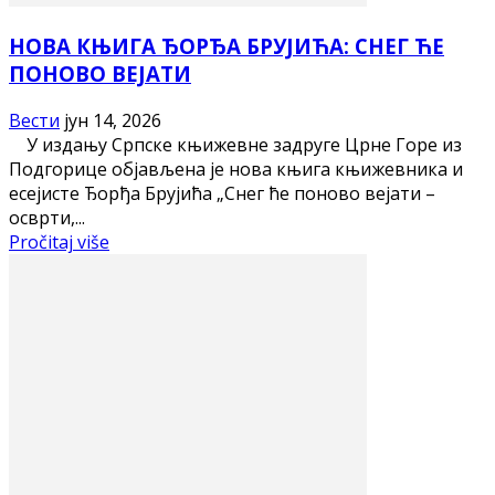
НОВА КЊИГА ЂОРЂА БРУЈИЋА: СНЕГ ЋЕ
ПОНОВО ВЕЈАТИ
Вести
јун 14, 2026
У издању Српске књижевне задруге Црне Горе из
Подгорице објављена је нова књига књижевника и
есејисте Ђорђа Брујића „Снег ће поново вејати –
осврти,...
Pročitaj više