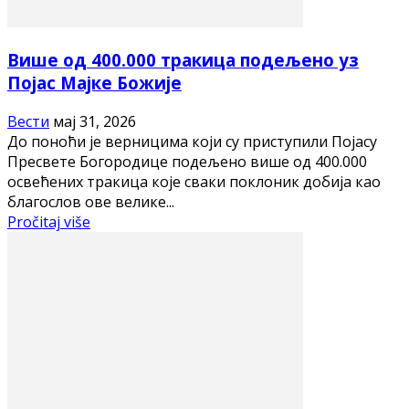
Више од 400.000 тракица подељено уз
Појас Мајке Божије
Вести
мај 31, 2026
До поноћи је верницима који су приступили Појасу
Пресвете Богородице подељено више од 400.000
освећених тракица које сваки поклоник добија као
благослов ове велике...
Pročitaj više