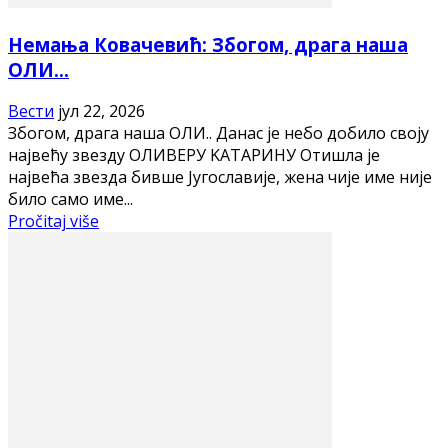
Немања Ковачевић: Збогом, драга наша
ОЛИ…
Вести
јул 22, 2026
Збогом, драга наша ОЛИ.. Данас је небо добило своју
највећу звезду ОЛИВЕРУ KАТАРИНУ Отишла је
највећа звезда бивше Југославије, жена чије име није
било само име...
Pročitaj više