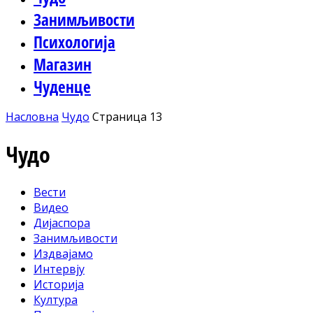
Занимљивости
Психологија
Магазин
Чуденце
Насловна
Чудо
Страница 13
Чудо
Вести
Видео
Дијаспора
Занимљивости
Издвајамо
Интервју
Историја
Култура