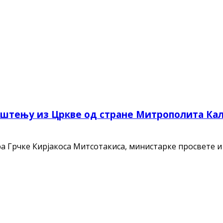
пштењу из Цркве од стране Митрополита Кал
а Грчке Кирјакоса Митсотакиса, министарке просвете 