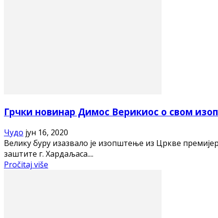
Грчки новинар Димос Верикиос о свом изо
Чудо
јун 16, 2020
Велику буру изазвало је изопштење из Цркве премијер
заштите г. Хардаљаса....
Pročitaj više