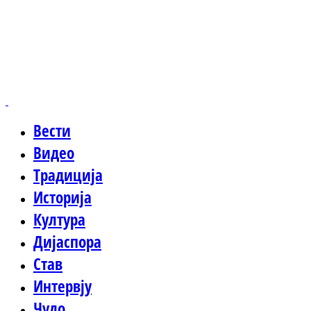
Вести
Видео
Традиција
Историја
Култура
Дијаспора
Став
Интервју
Чудо