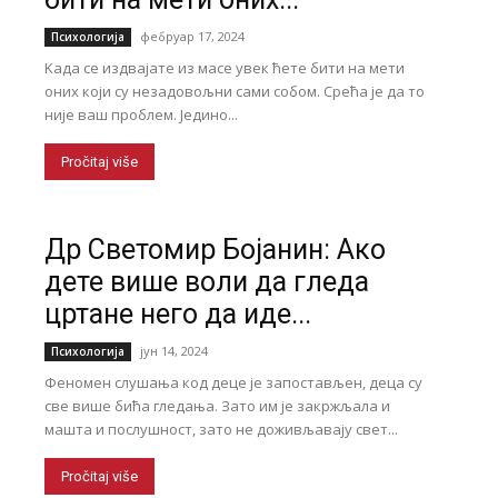
фебруар 17, 2024
Психологија
Kада се издвајате из масе увек ћете бити на мети
оних који су незадовољни сами собом. Срећа је да то
није ваш проблем. Једино...
Pročitaj više
Др Светомир Бојанин: Ако
дете више воли да гледа
цртане него да иде...
јун 14, 2024
Психологија
Феномен слушања код деце је запостављен, деца су
све више бића гледања. Зато им је закржљала и
машта и послушност, зато не доживљавају свет...
Pročitaj više