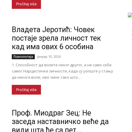
Pročitaj više
Владета Јеротић: Човек
постаје зрела личност тек
кад има ових 6 особина
јануар 10, 2026
Психологија
1. Способност да волите неког другог, а не само себе
самог Нарцистичке личности, када су уопште у стању
да некога воле, ово чине тако што...
Pročitaj više
Проф. Миодраг Зец: Не
заседа наставничко веће да
види шта ће са пет...