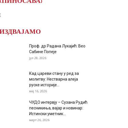
(ПИНОСАВА)
ИЗДВАЈАМО
Проф. др Радана Лукајић: Вео
Сабине Попеје
јул 28, 2026
Кад цареви стану у ред за
молитву: Нестварна алеја
руске историје...
мај 16, 2026
ЧУДО интервју – Сузана Рудић
песникиња, вајар и новинар:
Истински уметник...
март 26, 2026