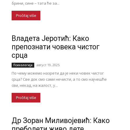
брини, сине – тата ће за...
Pročitaj više
Владета Јеротић: Како
препознати човека чистог
срца
август 19, 2025
Психологија
По чему можемо назрети да је неки човек чистог
срца? Све док смо сами нечисти, а то смо најчешће
сви, некад, на жалост, у...
Pročitaj više
Др Зоран Миливојевић: Како
преболети живо дете