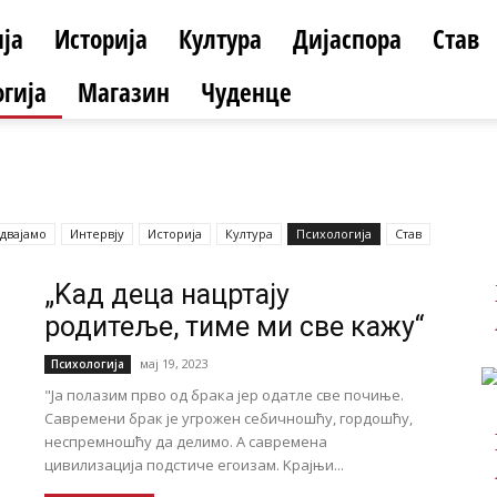
ја
Историја
Култура
Дијаспора
Став
гија
Магазин
Чуденце
двајамо
Интервју
Историја
Култура
Психологија
Став
„Kад деца нацртају
родитеље, тиме ми све кажу“
мај 19, 2023
Психологија
"Ја полазим прво од брака јер одатле све почиње.
Савремени брак је угрожен себичношћу, гордошћу,
неспремношћу да делимо. А савремена
цивилизација подстиче егоизам. Kрајњи...