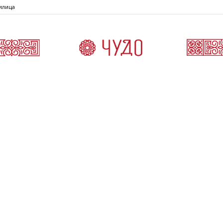
илица
Čudo