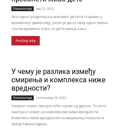
мај 23, 2025
Психологија
Ако однос родитеља и њиховог детета ставимо у
временску димензију, јасно је да се овај однос мења
током времена. Како се дете мења, како...
Pročitaj više
У чему је разлика између
смирења и комплекса ниже
вредности?
септембар 24, 2025
Психологија
Смирен човек сматра себе горим од других. То исто
сматра и човек са комплексом ниже вредности.
Комплекс ниже вредности по мишљењу психолога
представља одраз...