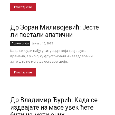
Pročitaj više
Др Зоран Миливојевић: Јесте
ли постали апатични
јануар 15, 2025
Психологија
Када се људи нађу у ситуацији која траје дуже
времена, а у којој су фрустрирани и незадовољни
зато што не могу да остваре своје...
Pročitaj više
Др Владимир Ђурић: Kада се
издвајате из масе увек ћете
бити на мети оних...