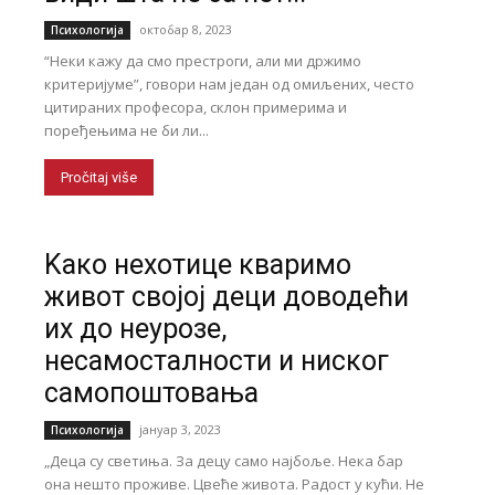
октобар 8, 2023
Психологија
“Неки кажу да смо престроги, али ми држимо
критеријуме”, говори нам један од омиљених, често
цитираних професора, склон примерима и
поређењима не би ли...
Pročitaj više
Kако нехотице кваримо
живот својој деци доводећи
их до неурозе,
несамосталности и ниског
самопоштовања
јануар 3, 2023
Психологија
„Деца су светиња. За децу само најбоље. Нека бар
она нешто проживе. Цвеће живота. Радост у кући. Не