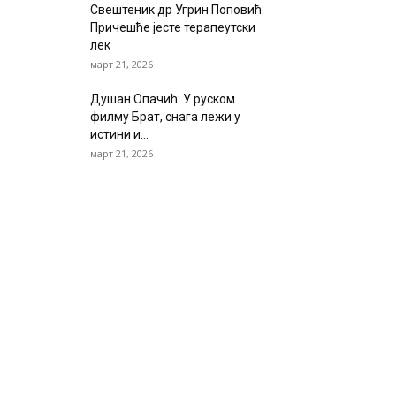
Свештеник др Угрин Поповић:
Причешће јесте терапеутски
лек
март 21, 2026
Душан Опачић: У руском
филму Брат, снага лежи у
истини и...
март 21, 2026