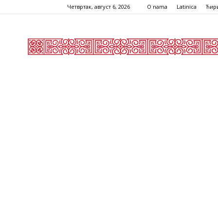
Четвртак, август 6, 2026
O nama
Latinica
Ћир